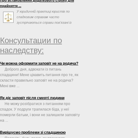
Про встановлення додаткового строку для
прийняття ...
У юридичній практиці юристів по
спадковим справам часто
зустрічаються справи пов'язані із
оформлення спадщини, в яких
спадкоємці ...
Консультации по
наследству:
Чи можна оформити заповіт не на родича?
Доброго дня, адвокати із питань
спадщини! Мене цікавить питання про те, як
скласти правильно заповіт не на родича?
Мені вже ...
Як діє заповіт після смерті людини
Не можу розібратися з питанням про
спадок. У подруги трапилася біда, у неї
померли батьки, і вони не залишили заповіту
на ...
Вирішуємо проблеми зі спадщиною