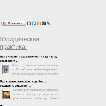
фондового ринку від 26 травня 2006
року № 341 та зареєстрованих в
Міністерстві юстиції України від 24
липня 2006 року за № 864/12738 (зі
змінами та доповненнями),
Поделиться…
НАКАЗУЮ:
Юридическая
практика:
Про визнання права власності на 1,8 частку
спадкового ...
Тільки в суді виноситься рішення про
розділ спадкового майна або рішення
про визнання прав власності на таке
майно
Про встановлення факту прийняття
спадщини, виділення ...
Нотаріальне оформлення спадщини
часто заходить у глухий кут через
різні перешкоди та фактори. Однією із
таких перешкод може ...