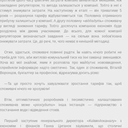
протягом цього часу фактичні затрати компанії виявляться меншими, ніж
закладено регулятором, то вигода залишається у компанії. Тобто в неї є
стимул знижувати затрати. На наступному ж етапі — він триватиме 5
років — розрахунок тарифу відбуватиметься так. Половина отриманого
прибутку залишиться у компанії. А другу половину «
віддадуть
» споживачу
у вигляді зниження тарифу. Тобто досягнута компанією економія буде
розділена між двома учасниками. До всього, для кожної компанії
регулятором визначається завдання — на скільки вона зобов’язана
знижувати затрати. Це, до речі, те, чого немає в нинішній методиці.
Отже, здається, споживачі повинні радіти. Їм навіть нічого робити не
треба для того, аби житлово-комунальний тиск на їхні гаманці зменшився.
Хоча всі мої знайомі, яким я розповіла про майбутнє нововведення,
сприйняли інформацію надто скептично. Так, один зі споживачів, Віталій
Воронцов, бухгалтер за професією, відреагував досить різко:
—Та це просто хочуть завуалювати зростання тарифів так, щоб
споживачі нічого не зрозуміли!
Втім, оптимістичних розробників і песимістично налаштованих
споживачів може «
розсудити
» інша інстанція — підприємство з
постачання води і відведення стоків.
Перший заступник генерального директора «
Київводоканалу
» з
економіки і фінансів Ганна Циганок зауважила, що столичні