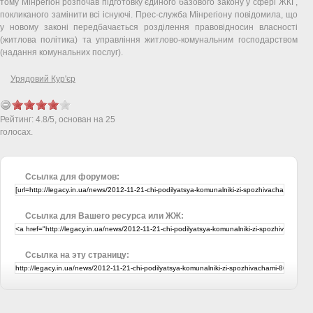
тому Мінрегіон розпочав підготовку єдиного базового закону у сфері ЖКГ,
покликаного замінити всі існуючі. Прес-служба Мінрегіону повідомила, що
у новому законі передбачається розділення правовідносин власності
(житлова політика) та управління житлово-комунальним господарством
(надання комунальних послуг).
Урядовий Кур'єр
Рейтинг:
4.8
/
5
, основан на
25
голосах.
Ссылка для форумов:
Ссылка для Вашего ресурса или ЖЖ:
Ссылка на эту страницу: