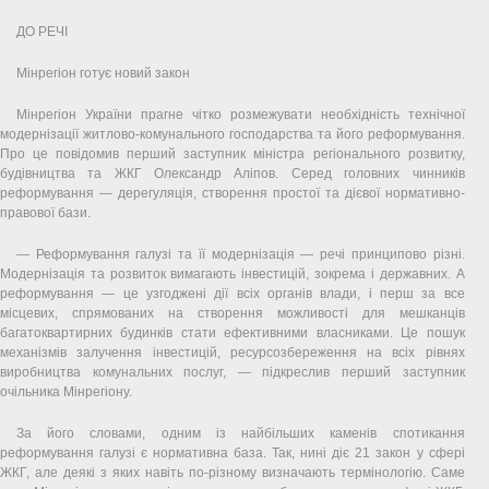
ДО РЕЧІ
Мінрегіон готує новий закон
Мінрегіон України прагне чітко розмежувати необхідність технічної
модернізації житлово-комунального господарства та його реформування.
Про це повідомив перший заступник міністра регіонального розвитку,
будівництва та ЖКГ Олександр Аліпов. Серед головних чинників
реформування — дерегуляція, створення простої та дієвої нормативно-
правової бази.
— Реформування галузі та її модернізація — речі принципово різні.
Модернізація та розвиток вимагають інвестицій, зокрема і державних. А
реформування — це узгоджені дії всіх органів влади, і перш за все
місцевих, спрямованих на створення можливості для мешканців
багатоквартирних будинків стати ефективними власниками. Це пошук
механізмів залучення інвестицій, ресурсозбереження на всіх рівнях
виробництва комунальних послуг, — підкреслив перший заступник
очільника Мінрегіону.
За його словами, одним із найбільших каменів спотикання
реформування галузі є нормативна база. Так, нині діє 21 закон у сфері
ЖКГ, але деякі з яких навіть по-різному визначають термінологію. Саме