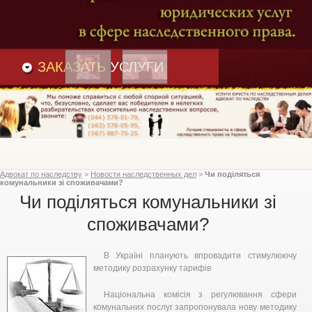
Преимущества
и
Вакансии
Статьи
ЗАКАЗАТЬ
УСЛУГИ
Адвокат по наследству
>
Новости наследственных дел
>
Чи поділяться
комунальники зі споживачами?
Чи поділяться комунальники зі
споживачами?
В Україні планують впровадити стимулюючу
методику розрахунку тарифів
Національна комісія з регулювання сфери
комунальних послуг запропонувала нову методику