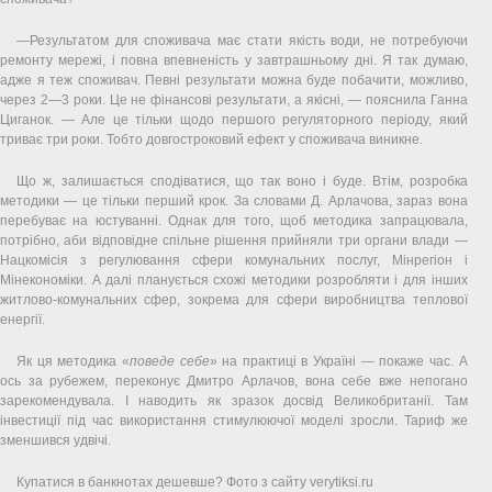
—Результатом для споживача має стати якість води, не потребуючи
ремонту мережі, і повна впевненість у завтрашньому дні. Я так думаю,
адже я теж споживач. Певні результати можна буде побачити, можливо,
через 2—3 роки. Це не фінансові результати, а якісні, — пояснила Ганна
Циганок. — Але це тільки щодо першого регуляторного періоду, який
триває три роки. Тобто довгостроковий ефект у споживача виникне.
Що ж, залишається сподіватися, що так воно і буде. Втім, розробка
методики — це тільки перший крок. За словами Д. Арлачова, зараз вона
перебуває на юстуванні. Однак для того, щоб методика запрацювала,
потрібно, аби відповідне спільне рішення прийняли три органи влади —
Нацкомісія з регулювання сфери комунальних послуг, Мінрегіон і
Мінекономіки. А далі планується схожі методики розробляти і для інших
житлово-комунальних сфер, зокрема для сфери виробництва теплової
енергії.
Як ця методика «
поведе себе
» на практиці в Україні — покаже час. А
ось за рубежем, переконує Дмитро Арлачов, вона себе вже непогано
зарекомендувала. І наводить як зразок досвід Великобританії. Там
інвестиції під час використання стимулюючої моделі зросли. Тариф же
зменшився удвічі.
Купатися в банкнотах дешевше? Фото з сайту verytiksi.ru