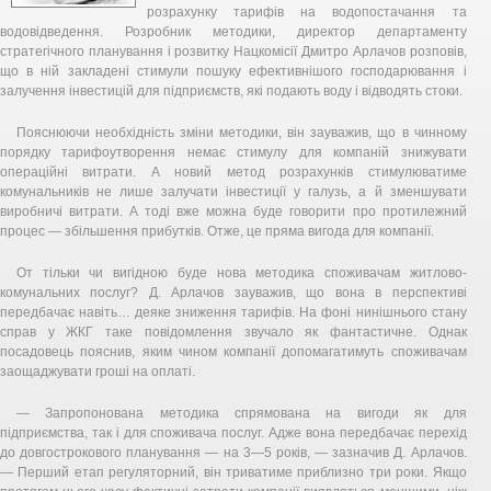
розрахунку тарифів на водопостачання та
водовідведення. Розробник методики, директор департаменту
стратегічного планування і розвитку Нацкомісії Дмитро Арлачов розповів,
що в ній закладені стимули пошуку ефективнішого господарювання і
залучення інвестицій для підприємств, які подають воду і відводять стоки.
Пояснюючи необхідність зміни методики, він зауважив, що в чинному
порядку тарифоутворення немає стимулу для компаній знижувати
операційні витрати. А новий метод розрахунків стимулюватиме
комунальників не лише залучати інвестиції у галузь, а й зменшувати
виробничі витрати. А тоді вже можна буде говорити про протилежний
процес — збільшення прибутків. Отже, це пряма вигода для компанії.
От тільки чи вигідною буде нова методика споживачам житлово-
комунальних послуг? Д. Арлачов зауважив, що вона в перспективі
передбачає навіть… деяке зниження тарифів. На фоні нинішнього стану
справ у ЖКГ таке повідомлення звучало як фантастичне. Однак
посадовець пояснив, яким чином компанії допомагатимуть споживачам
заощаджувати гроші на оплаті.
— Запропонована методика спрямована на вигоди як для
підприємства, так і для споживача послуг. Адже вона передбачає перехід
до довгострокового планування — на 3—5 років, — зазначив Д. Арлачов.
— Перший етап регуляторний, він триватиме приблизно три роки. Якщо