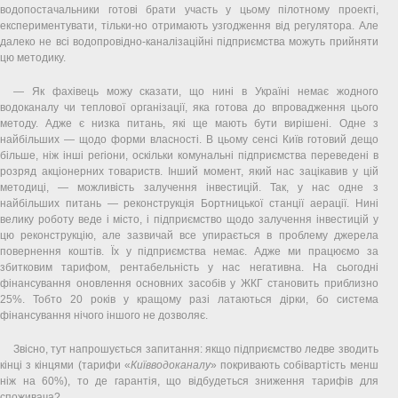
водопостачальники готові брати участь у цьому пілотному проекті,
експериментувати, тільки-но отримають узгодження від регулятора. Але
далеко не всі водопровідно-каналізаційні підприємства можуть прийняти
цю методику.
— Як фахівець можу сказати, що нині в Україні немає жодного
водоканалу чи теплової організації, яка готова до впровадження цього
методу. Адже є низка питань, які ще мають бути вирішені. Одне з
найбільших — щодо форми власності. В цьому сенсі Київ готовий дещо
більше, ніж інші регіони, оскільки комунальні підприємства переведені в
розряд акціонерних товариств. Інший момент, який нас зацікавив у цій
методиці, — можливість залучення інвестицій. Так, у нас одне з
найбільших питань — реконструкція Бортницької станції аерації. Нині
велику роботу веде і місто, і підприємство щодо залучення інвестицій у
цю реконструкцію, але зазвичай все упирається в проблему джерела
повернення коштів. Їх у підприємства немає. Адже ми працюємо за
збитковим тарифом, рентабельність у нас негативна. На сьогодні
фінансування оновлення основних засобів у ЖКГ становить приблизно
25%. Тобто 20 років у кращому разі латаються дірки, бо система
фінансування нічого іншого не дозволяє.
Звісно, тут напрошується запитання: якщо підприємство ледве зводить
кінці з кінцями (тарифи «
Київводоканалу
» покривають собівартість менш
ніж на 60%), то де гарантія, що відбудеться зниження тарифів для
споживача?