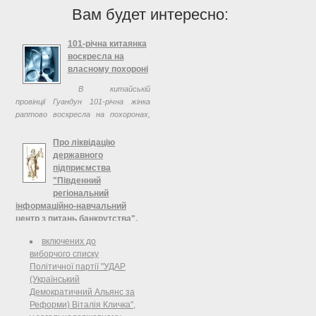
Вам будет интересно:
101-річна китаянка
воскресла на
власному похороні
В китайській
провінції Гуандун 101-річна жінка
раптово воскресла на похоронах,
чим вразила своїх рідних та
односельців.
Про ліквідацію
державного
підприємства
"Південний
регіональний
інформаційно-навчальний
центр з питань банкрутства",
що належить до сфери
включених до
управління Міністерства,
виборчого списку
Міністерство економічного
Політичної партії "УДАР
розвитку і торгівлі України
(Український
Про ліквідацію державного
Демократичний Альянс за
підприємства "Південний
Реформи) Віталія Кличка",
регіональний інформаційно-