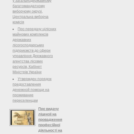
у загальнодержавному
навчальний центр з питань
багатомандатному
банкрутства", що належить до
виборчому окрузі,
сфери управління Міністерства
Центральна виборча
комісія
Про передачу цілісних
майнових комплексів
державних
лісогосподарських
підприємств до сфери
управління Державного
агентства лісових
ресурсів, Кабінет
Міністрів України
Утвержден порядок
предоставления
денежной помощи на
проживание
переселенцам
Про видачу
ліцензії на
провадження
професійної
діяльності на