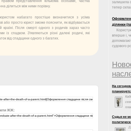
а правом представлення кількома особами, частка
залишила с
на ділиться між ними порівну.
тепер склал
 юристом набагато простіше визначитися з усіма
Оформленн
ві або просто юрист зможе пояснити, як відбувається
ділянки (п
 країні. Після смерті одного з родичів зараз часто
Користу
ми із спадком. З'являються різні далекі родичі, які
вперше і, ч
ток від спадщини одного з багатих.
допомагают
судового роз
Ново
насл
На сегодня
планируется
Каб
сег
пла
 или ЖЖ:
сог
Судья не м
Евросоюзом.
политическ
заседания н
2