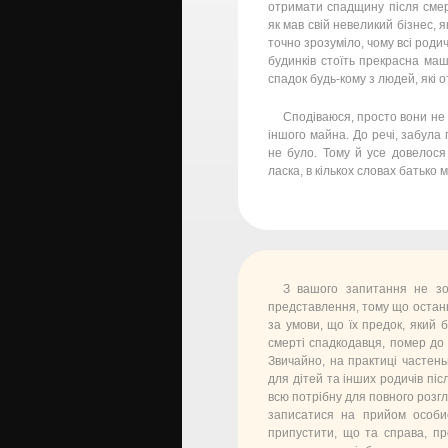
отримати спадщину після смер
як мав свій невеликий бізнес, 
точно зрозуміло, чому всі род
будинків стоїть прекрасна маш
спадок будь-кому з людей, які 
Сподіваюся, просто вони не 
іншого майна. До речі, забула
не було. Тому й усе довелося
ласка, в кількох словах батько
З вашого запитання не зо
представлення, тому що остан
за умови, що їх предок, який 
смерті спадкодавця, помер до
Звичайно, на практиці частен
для дітей та інших родичів піс
всю потрібну для повного розг
записатися на прийом особи
припустити, що та справа, пр