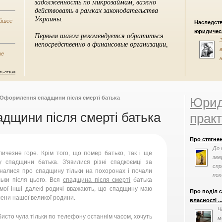
ейшее
Наследст
юридическ
ие
ть отзыв
Оформлення спадщини після смерті батька
Юрид
дщини після смерті батька
практ
Про стягне
До 
ичезне горе. Крім того, що помер батько, так і ще
зве
 спадщини батька. З'явилися різні спадкоємці за
спр
зналися про спадщину тільки на похоронах і почали
пох
льки після цього. Вся
спадщина після смерті
батька
 мої інші далекі родичі вважають, що спадщину маю
Про поділ 
лени нашої великої родини.
власності ..
Ч
обисто чула тільки по телефону останнім часом, хочуть
м