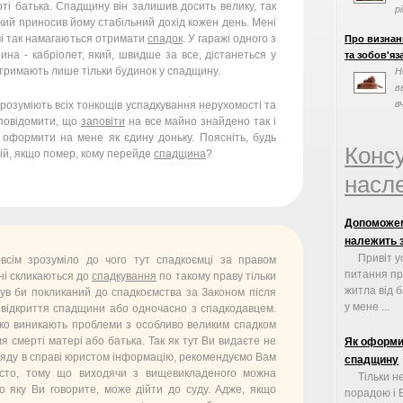
ті батька. Спадщину він залишив досить велику, так
р
який приносив йому стабільний дохід кожен день. Мені
факторів, та
ичі так намагаються отримати
спадок
. У гаражі одного з
Про визнан
ина - кабріолет, який, швидше за все, дістанеться у
та зобов'яза
отримають лише тільки будинок у спадщину.
Н
в
в
розуміють всіх тонкощів успадкування нерухомості та
 повідомити, що
заповіти
на все майно знайдено так і
 оформити на мене як єдину доньку. Поясніть, будь
Конс
 мій, якщо помер, кому перейде
спадщина
?
насле
Допоможем
належить 
Привіт у
всім зрозуміло до чого тут спадкоємці за правом
питання пр
ні скликаються до
спадкування
по такому праву тільки
житла від 
був би покликаний до спадкоємства за Законом після
у мене ...
 відкриття спадщини або одночасно з спадкодавцем.
ько виникають проблеми з особливо великим спадком
ля смерті матері або батька. Так як тут Ви видаєте не
Як оформит
ляду в справі юристом інформацію, рекомендуємо Вам
спадщину
сто, тому що виходячи з вищевикладеного можна
Тільки н
о яку Ви говорите, може дійти до суду. Адже, якщо
порадою і 