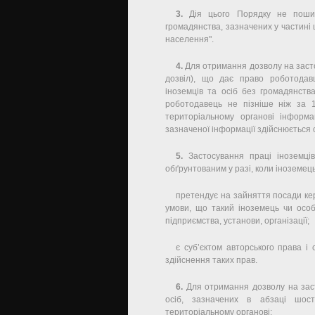
3.
Дія цього Порядку не пошир
громадянства, зазначених у частині ш
населення".
4.
Для отримання дозволу на засто
дозвіл), що дає право роботодав
іноземців та осіб без громадянств
роботодавець не пізніше ніж за 
територіальному органові інформа
зазначеної інформації здійснюється
5.
Застосування праці іноземці
обґрунтованим у разі, коли іноземец
претендує на зайняття посади кер
умови, що такий іноземець чи осо
підприємства, установи, організації;
є суб’єктом авторського права і
здійснення таких прав.
6.
Для отримання дозволу на засто
осіб, зазначених в абзаці шо
територіальному органові: