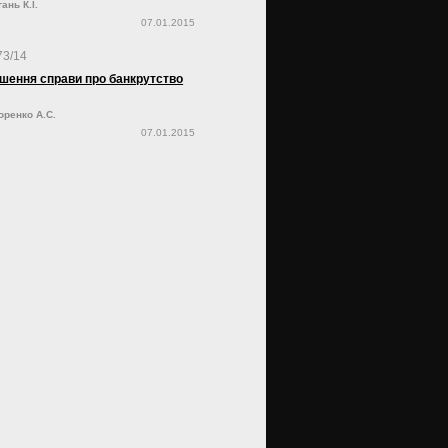
ань К.І.
07.01.2015
73/14
шення справи про банкрутство
оренко А.С.
07.01.2015