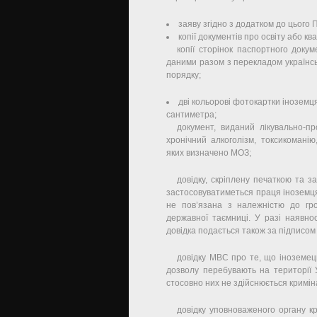
заяву згідно з додатком до цього 
копії документів про освіту або к
копії сторінок паспортного доку
даними разом з перекладом українс
порядку;
дві кольорові фотокартки іноземця
сантиметра;
документ, виданий лікувально-
хронічний алкоголізм, токсикоманію
яких визначено МОЗ;
довідку, скріплену печаткою та з
застосовуватиметься праця іноземця
не пов’язана з належністю до гр
державної таємниці. У разі наявно
довідка подається також за підписом 
довідку МВС про те, що іноземец
дозволу перебувають на території 
стосовно них не здійснюється кримі
довідку уповноваженого органу к