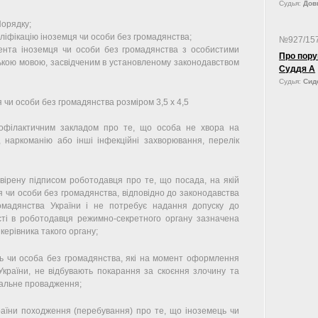
Судья:
Довг
Порядку;
валіфікацію іноземця чи особи без громадянства;
№927/15
мента іноземця чи особи без громадянства з особистими
Про пору
ькою мовою, засвідченим в установленому законодавством
Суддя А
Судья:
Сид
 чи особи без громадянства розміром 3,5 x 4,5
профілактичним закладом про те, що особа не хвора на
, наркоманію або інші інфекційні захворювання, перелік
авірену підписом роботодавця про те, що посада, на якій
 чи особи без громадянства, відповідно до законодавства
омадянства України і не потребує надання допуску до
сті в роботодавця режимно-секретного органу зазначена
керівника такого органу;
ь чи особа без громадянства, які на момент оформлення
України, не відбувають покарання за скоєння злочину та
нальне провадження;
раїни походження (перебування) про те, що іноземець чи