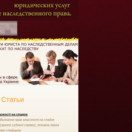
Статьи
сності на спадок
Визнання прав власності на спадок
(зразок судової справи), позовна заява
про спадщину