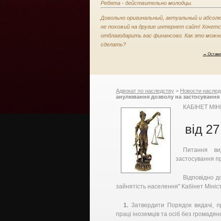
Ребята - действительно молодцы.
Довольно оригинальный, актуальный и абсол
не похожий на другие интернет сайт! Хочет
отблагодарить вас финансово. Как это можн
сделать?
→ Остави
Адвокат по наследству
>
Новости наслед
анулювання дозволу на застосування пр
України
КАБІНЕТ МІ
від 27
Питання ви
застосування пр
Відповідно до
зайнятість населення" Кабінет Мініс
1.
Затвердити Порядок видачі, п
праці іноземців та осіб без громадян