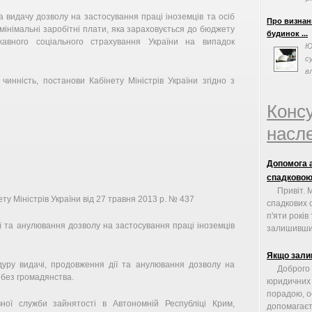
т
 видачу дозволу на застосування праці іноземців та осіб
Про визнан
мінімальні заробітні плати, яка зараховується до бюджету
будинок ...
жавного соціального страхування України на випадок
Ю
с
в
инність, постанови Кабінету Міністрів України згідно з
п
Конс
насле
Допомога а
спадковою
Привіт. 
 Міністрів України від 27 травня 2013 р. № 437
спадкових 
п'яти рокі
 та анулювання дозволу на застосування праці іноземців
залишивши 
Якщо зали
ру видачі, продовження дії та анулювання дозволу на
Доброго 
 без громадянства.
юридичних 
порадою, о
ної служби зайнятості в Автономній Республіці Крим,
допомагаєте