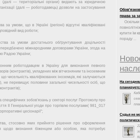
лі (далі — територіальні органи) видають за юридичною
ганізації (далі — роботодавець) дозволи на застосування
Обов'язков
права за з
Оскільки
а за умови, що в Україні (регіоні) відсутні кваліфіковані
повнолітні
дповідний вид роботи;
купити їм к
пораду ...
нства за умови достатнього обґрунтування доцільності
е передбачено міжнародними договорами України, згода на
ою Радою України;
Ново
рдонним роботодавцем в Україну для виконання певного
насл
оворів (контрактів), укладених між вітчизняним та іноземним
 що чисельність кваліфікованих іноземців, які залучаються
На сегодня
в), не перевищує половини загальної чисельності осіб, що
планируется
контрактів);
Каб
сег
іка специфічних зобов’язань у секторі послуг Протоколу про
пла
аття II Генеральної угоди про торгівлю послугами( 981_017
сог
орпоративні цесіонарії";
Судья не м
Евросоюзом.
политическ
заседания н
нства, стосовно яких прийнято рішення про оформлення
2
ня щодо визнання біженцем або особою, яка потребує
з
К