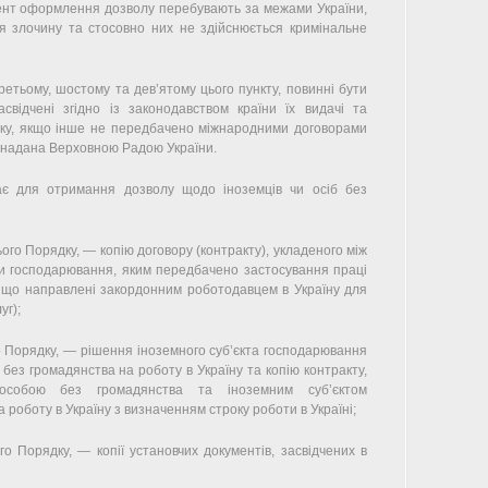
мент оформлення дозволу перебувають за межами України,
я злочину та стосовно них не здійснюється кримінальне
ретьому, шостому та дев’ятому цього пункту, повинні бути
асвідчені згідно із законодавством країни їх видачі та
дку, якщо інше не передбачено міжнародними договорами
их надана Верховною Радою України.
є для отримання дозволу щодо іноземців чи осіб без
ого Порядку, — копію договору (контракту), укладеного між
ми господарювання, яким передбачено застосування праці
, що направлені закордонним роботодавцем в Україну для
уг);
 Порядку, — рішення іноземного суб’єкта господарювання
без громадянства на роботу в Україну та копію контракту,
особою без громадянства та іноземним суб’єктом
роботу в Україну з визначенням строку роботи в Україні;
о Порядку, — копії установчих документів, засвідчених в