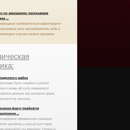
во по завещанию: раскрываем
ие ...
Завещание необязательно гарантирует
выполнение воли наследодателя, ведь в
некоторых случаях можно признать
завещание недействительным
ическая
ика:
спадкового майна
ристами було складено судовий
зов в якому від суду вимагалося
ийняти рішення про визнання права
асності на частину ...
влення факту прийняття
иділення ...
отаріальне оформлення спадщини
асто заходить у глухий кут через
ізні перешкоди та фактори. Однією із