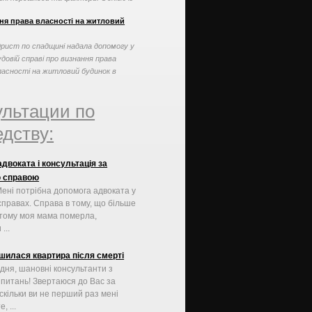
аких перешкод може ...
ня права власності на житловий
рист по спадщині надала допомогу у
удовій справі про визнання права
ласності на житловий будинок в
орядку спадкування
ультации по
дству:
двоката і консультація за
 справою
Мені потрібна допомога адвоката у
справах. Справа в тому, що більше
в тому моя мама померла,
...
шилася квартира після смерті
дня, шановні консультанти з
питань! Звертаюся до Вас за
скільки ви не перший раз мені
, ...