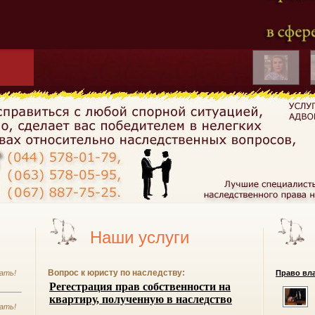
Наши услуги
Вопрос к юристу по наследству:
ать!
Право вла
ать!