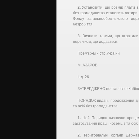
2.
Установити, що розмір плати за
без громадянства становить чотири 
Фонду загальнообов’язкового дер
безробіття.
3.
Визнати такими, що втратили ч
переліком, що додається.
Прем'єр-міністр України
М. АЗАРОВ
Інд. 26
ЗАТВЕРДЖЕНО постановою Кабінету
ПОРЯДОК видачі, продовження дії
та осіб без громадянства
1.
Цей Порядок визначає процеду
застосування праці іноземців та осіб
2.
Територіальні органи Держав