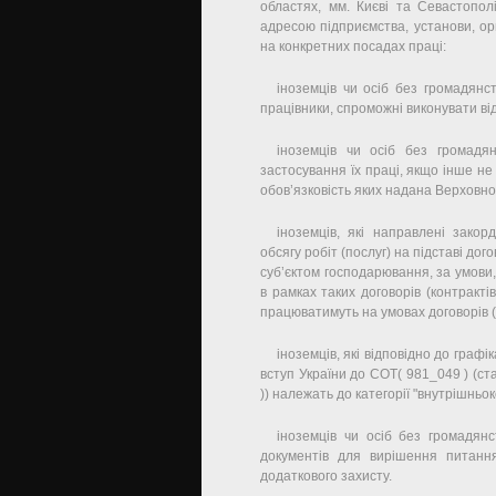
областях, мм. Києві та Севастопо
адресою підприємства, установи, ор
на конкретних посадах праці:
іноземців чи осіб без громадянств
працівники, спроможні виконувати ві
іноземців чи осіб без громадя
застосування їх праці, якщо інше н
обов’язковість яких надана Верховн
іноземців, які направлені зако
обсягу робіт (послуг) на підставі дог
суб’єктом господарювання, за умови,
в рамках таких договорів (контракті
працюватимуть на умовах договорів (
іноземців, які відповідно до граф
вступ України до СОТ( 981_049 ) (ст
)) належать до категорії "внутрішньок
іноземців чи осіб без громадя
документів для вирішення питан
додаткового захисту.