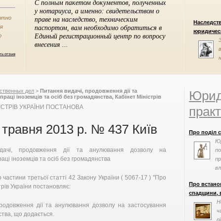
ютно
Наследст
ся
юридическ
о
ть отзыв
ственных дел
>
Питання видачі, продовження дії та
Юрид
аці іноземців та осіб без громадянства, Кабінет Міністрів
НІСТРІВ УКРАЇНИ ПОСТАНОВА
практ
 травня 2013 р. № 437 Київ
Про поділ 
Ю
дачі, продовження дії та анулювання дозволу на
по
аці іноземців та осіб без громадянства
пр
вл
 частини третьої статті 42 Закону України ( 5067-17 ) "Про
Про встано
трів України постановляє:
спадщини, в
Н
родовження дії та анулювання дозволу на застосування
ч
ства, що додається.
р