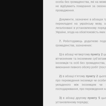
особа без громадянства, які на мо
не відбувають покарання за скоєнн
провадження.
Документи, зазначені в абзацах т
перекладені на українську мову, з
легалізовані в установленому поря
України, згода на обов’язковість як
7.
Роботодавець додатково пода
громадянства, зазначених:
1)
в абзаці четвертому
пункту 2
ць
вітчизняним та іноземним суб’єкта
іноземців та осіб без громадянства
виконання певного обсягу робіт (посл
2)
в абзаці п’ятому
пункту 2
цього
про переведення іноземця чи особи 
укладеного між іноземцем чи 
господарювання, про переведення на 
3)
в абзаці другому
пункту 5
цьог
установленому порядку;