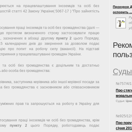
«
юється на працевлаштування іноземців та осіб без
Прокурор Д
эффективно
остій статті 42 Закону України( 5067-17 ) "Про зайнятість
оспорить ..
власти на 
Р
Суда Украин
о
«одним из с
сування праці іноземців та осіб без громадянства (далі —
у
формирован
цю протягом визначеного строку застосовувати працю
с
на совреме
а, зазначених в абзаці другому
пункту 2
цього Порядку,
люстрацию,
политическ
Реко
15 календарних днів до звернення за дозволом подає
цію про попит на робочу силу (вакансії). На підставі
поль
 сприяння у працевлаштуванні громадян України.
в та осіб без громадянства є доцільним та достатньо
Суды
ь або особа без громадянства:
івника, заступника керівника або іншої керівної посади за
№757/4/
ба без громадянства є засновником або співзасновником
Про стяг
моральн
Судья:
Цоко
 суміжних прав та запрошується на роботу в Україну для
№925/12
сування праці іноземців чи осіб без громадянства, крім
Про пору
стому
пункту 2
цього Порядку, роботодавець подає
січня