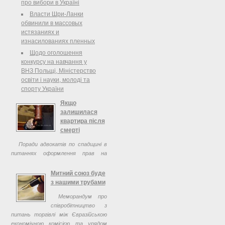
про вибори в Україні
виборча комісія
Власти Шри-Ланки
Про реєстрацію представника
обвинили в массовых
Політичної партії "УДАР
истязаниях и
(Український Демократичний
изнасилованиях пленных
Альянс за Реформи) Віталія Кличка"
Щодо оголошення
у Центральній виборчій комісії з
конкурсу на навчання у
правом дорадчого голосу
ВНЗ Польщі, Міністерство
освіти і науки, молоді та
спорту України
Якщо
залишилася
квартира після
смерті
Поради адвокатів по спадщині в
питаннях оформлення прав на
квартиру після смерті спадкодавця.
Митний союз буде
з нашими трубами
Меморандум про
співробітництво з
питань торгівлі між Євразійською
економічною комісією та урядом