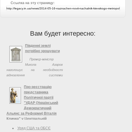
Ссылка на эту страницу:
Вам будет интересно:
Південні землі
потрібно зрошувати
Премєр-міністр
Микола Азаров
наголошує на необхідності
відновлення системи
зрошувального землеробства. За
його словами, протягом
Про реєстрацію
найближчих двох років
представника
передбаченовідновити зрошення на
Політичної партії
1 мільйоні ...
"УДАР (Український
Демократичний
Альянс за Реформи) Віталія
Кличка" у Центральній
виборчій комісії з правом
Уряд США та ОБСЄ
дорадчого голосу, Центральна