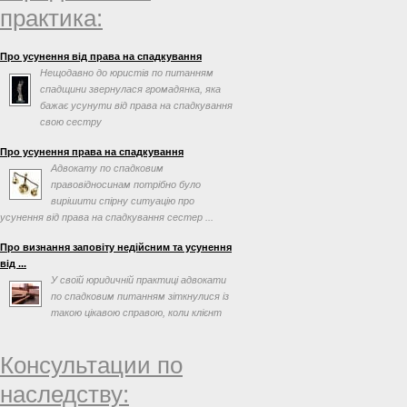
практика:
Про усунення від права на спадкування
Нещодавно до юристів по питанням
спадщини звернулася громадянка, яка
бажає усунути від права на спадкування
свою сестру
Про усунення права на спадкування
Адвокату по спадковим
правовідносинам потрібно було
вирішити спірну ситуацію про
усунення від права на спадкування сестер ...
Про визнання заповіту недійсним та усунення
від ...
У своїй юридичній практиці адвокати
по спадковим питанням зіткнулися із
такою цікавою справою, коли клієнт
просив допомогти ...
Консультации по
наследству: