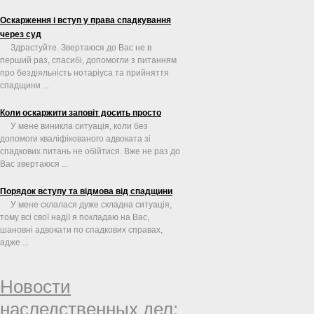
Оскарження і вступ у права спадкування
через суд
Здрастуйте. Звертаюся до Вас не в
перший раз, спасибі, допомогли з питанням
про бездіяльність нотаріуса та прийняття
спадщини ...
Коли оскаржити заповіт досить просто
У мене виникла ситуація, коли без
допомоги кваліфікованого адвоката зі
спадкових питань не обійтися. Вже не раз до
Вас звертаюся ...
Порядок вступу та відмова від спадщини
У мене склалася дуже складна ситуація,
тому всі свої надії я покладаю на Вас,
шановні адвокати по спадкових справах,
адже ...
Новости
наследственных дел: