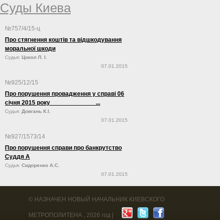
Суды Киева
№757/4/15-ц
Про стягнення коштів та відшкодування
моральної шкоди
Судья:
Цокол Л. І.
07.01.2015
№925/12/15
Про порушення провадження у справі 06
січня 2015 року ...
Судья:
Довгань К.І.
07.01.2015
№927/1573/14
Про порушення справи про банкрутство
Суддя А
Судья:
Сидоренко А.С.
07.01.2015
©
НАЗНАЧЕН НОВЫЙ НАЧАЛЬНИК КИЕВСКОГО
МЕТРОПОЛИТЕНА
, 2026 год |