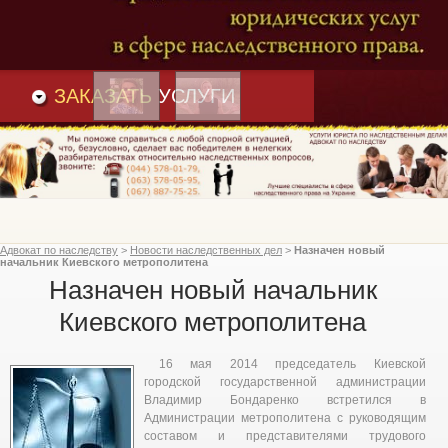
Преимущества
и
Вакансии
Статьи
ЗАКАЗАТЬ
УСЛУГИ
Адвокат по наследству
>
Новости наследственных дел
>
Назначен новый
начальник Киевского метрополитена
Назначен новый начальник
Киевского метрополитена
16 мая 2014 председатель Киевской
городской государственной администрации
Владимир Бондаренко встретился в
Администрации метрополитена с руководящим
составом и представителями трудового