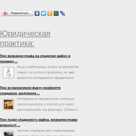
Поделиться…
Юридическая
практика:
Про визнання права на спадкове майно в
порядку ...
Якщо спадкоємець майна за заповітом
помер і не встиг її прийняти, не зміг
провести нотаріальне оформлення
після відкриття ...
Про встановлення факту прийняття
спадщини, виділення ...
Нотаріальне оформлення спадщини
часто заходить у глухий кут через
різні перешкоди та фактори. Однією із
таких перешкод може ...
Про поділ спадкового майна, визнання права
власності ...
Частки спадщини між спадкоємцями
можуть бути, як рівними, так і не