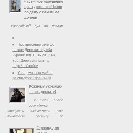
от участия в следственных
частичное нарушение
действиях, проводимых
прав уроженки Чечни
республиканскими МВД и УФСКН,
по делу о гибели ее
передает «РИА Новости». Поводом
дочери
для акции, как отмечают ...
Европейский суд по правам
человека в г. Страсбурге признал
частичное нарушение прав
уроженки Чечни по делу о гибели ее
Про внесення змін до
дочери во время минометного
наказу Держмитслужби
обстрела в районе села Харачой,
України від 01.06.2012 №
присудив ей ...
306, Державна митна
служба України
Успадкування майна
за спадкової трансмісії
Кожному українцю
— по адвокату!
У такий спосіб
громадянам
спробують забезпечити рівні
можливості доступу до
правосуддя. Віднині написати
зізнання у злочині чи відмовитися
Гарвард для
від захисту людина може тільки у