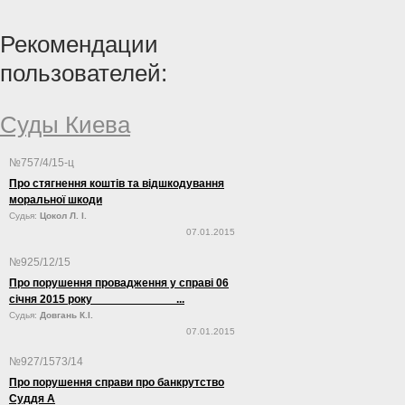
свое увольнение с должности через
на современном этапе факторов является
люстрацию, сообщает «Первая инстанция».
политическая составляющая».
Рекомендации
пользователей:
Суды Киева
№757/4/15-ц
Про стягнення коштів та відшкодування
моральної шкоди
Судья:
Цокол Л. І.
07.01.2015
№925/12/15
Про порушення провадження у справі 06
січня 2015 року ...
Судья:
Довгань К.І.
07.01.2015
№927/1573/14
Про порушення справи про банкрутство
Суддя А