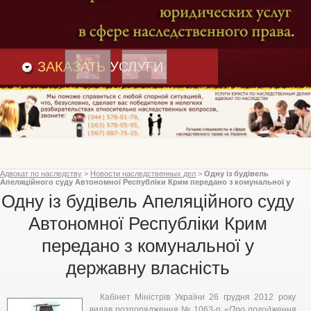
Преимущества
и
Вакансии
Статьи
ЗАКАЗАТЬ
УСЛУГИ
Адвокат по наследству
>
Новости наследственных дел
>
Одну із будівель
Апеляційного суду Автономної Республіки Крим передано з комунальної у
державну власність
Одну із будівель Апеляційного суду
Автономної Республіки Крим
передано з комунальної у
державну власність
Кабінет Міністрів України 26 грудня 2012 року
видав розпорядження № 1063-р «
Про погодження