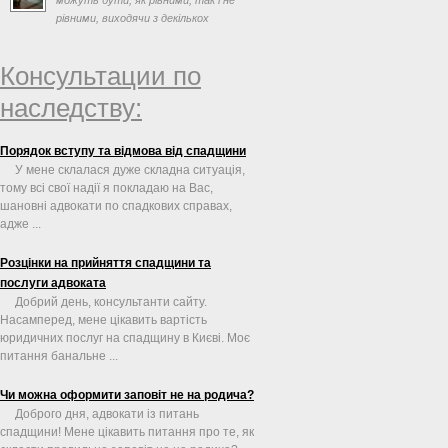
рівними, виходячи з декількох
факторів, таких як заповіт ...
Консультации по
наследству:
Порядок вступу та відмова від спадщини
У мене склалася дуже складна ситуація,
тому всі свої надії я покладаю на Вас,
шановні адвокати по спадкових справах,
адже ...
Розцінки на прийняття спадщини та
послуги адвоката
Добрий день, консультанти сайту.
Насамперед, мене цікавить вартість
юридичних послуг на спадщину в Києві. Моє
питання банальне ...
Чи можна оформити заповіт не на родича?
Доброго дня, адвокати із питань
спадщини! Мене цікавить питання про те, як