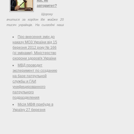
нас не
присутності адвоката. ...
авторитет?
Щороку
вчитися за кордон їде майже 20
тисяч українців. На сьогодні наші
виші мають 4200 угод із
зарубіжними університетами,
Про внесення змін до
науково-дослідними установами та
наказу МОЗ України від 15
дослідницькими центрами. Завдяки
березня 2012 року № 166
...
(зі змінами), Міністерство
охорони здоров'я України
МВД проводит
эксперимент по созданию
на базе патрульной
службы и ГАИ
унифицированного
патрульного
подразделения
Місія МВФ прибуде в
Україну 27 березня