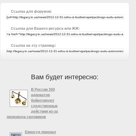
Ссылка для форумов:
Ссылка для Вашего ресурса или ЖЖ:
Ссылка на эту страницу:
Вам будет интересно:
В России 300
адвокатов
бойкотируют
следственные
действия из-за
произвола силовиков
Адвокаты Кабардино-Балкарии
(РФ) сообщили об отказе на неделю
Евросуд признал