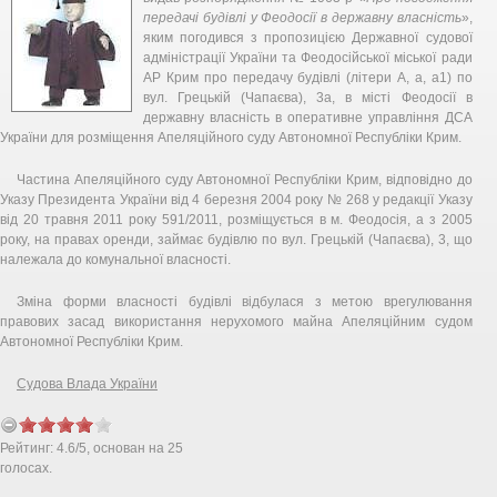
передачі будівлі у Феодосії в державну власність
»,
яким погодився з пропозицією Державної судової
адміністрації України та Феодосійської міської ради
АР Крим про передачу будівлі (літери А, а, а1) по
вул. Грецькій (Чапаєва), 3а, в місті Феодосії в
державну власність в оперативне управління ДСА
України для розміщення Апеляційного суду Автономної Республіки Крим.
Частина Апеляційного суду Автономної Республіки Крим, відповідно до
Указу Президента України від 4 березня 2004 року № 268 у редакції Указу
від 20 травня 2011 року 591/2011, розміщується в м. Феодосія, а з 2005
року, на правах оренди, займає будівлю по вул. Грецькій (Чапаєва), 3, що
належала до комунальної власності.
Зміна форми власності будівлі відбулася з метою врегулювання
правових засад використання нерухомого майна Апеляційним судом
Автономної Республіки Крим.
Судова Влада України
Рейтинг:
4.6
/
5
, основан на
25
голосах.