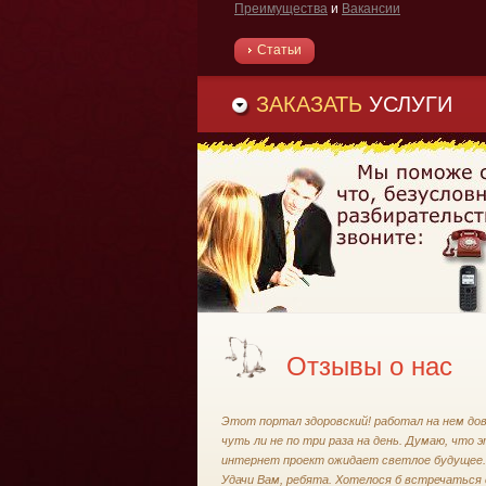
Преимущества
и
Вакансии
Статьи
ЗАКАЗАТЬ
УСЛУГИ
Отзывы о нас
Этот портал здоровский! работал на нем до
чуть ли не по три раза на день. Думаю, что 
интернет проект ожидает светлое будущее.
Удачи Вам, ребята. Хотелося б встречаться 