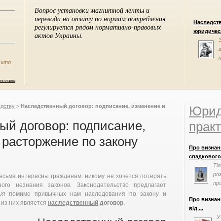
Наследст
юридическ
 кто
ть отзыв
едству
>
Наследственный договор: подписание, изменение и
Юрид
ый договор: подписание,
практ
 расторжение по закону
Про визнанн
спадкового 
Ті
ро
сьма интересны гражданам: никому не хочется потерять
пр
ого незнания законов. Законодательство предлагает
ма
ия
помимо привычных нам наследования по закону и
Про визнан
 из них является
наследственный
договор
.
від ...
У