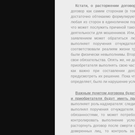
Кстати, о расторжении догово
договор как самим сторонам (в то
достаточно обтекаемо формулируют
любая из сторон в единоличном пор
что может послужить причиной тако
деятельности для мошенников. Или, 
заявлением может обратиться лю
выполняет поручения отчуждате
соответствовали реалиям жизни т
были физически невыполнимы. Втор
свои обязательства. Опять же, не д
приобретателя выполнять свою час
как важно при составлении дог
предусмотреть их решение. Пока чт
определяет, было ли нарушение усл
Важным пунктом договора будет
и приобретателя будут иметь пр
выполняет роль надзирателя: следи
выполнял поручения отчуждателя.
обязанностями, то может потребо
контролировать выполнение усло
расторгнуть договор после смерти
доверенных лиц, то контроль за