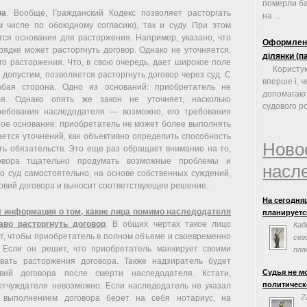
померли ба
ра
. Вообще, Гражданский Кодекс позволяет расторгать
на ...
м числе по обоюдному согласию), так и суду. При этом
ся основания для расторжения. Например, указано, что
Оформленн
ядке может расторгнуть договор. Однако не уточняется,
ділянки (п
го расторжения. Что, в свою очередь, дает широкое поле
Користу
допустим, позволяется расторгнуть договор через суд. С
вперше і, ч
бая сторона. Одно из оснований: приобретатель не
допомагают
ля. Однако опять же закон не уточняет, насколько
судового роз
ребования наследодателя — возможно, его требования
ое основание: приобретатель не может более выполнять
ается уточнений, как объективно определить способность
Ново
ть обязательств. Это еще раз обращает внимание на то,
овора тщательно продумать возможные проблемы и
насл
о суд самостоятельно, на основе собственных суждений,
овий договора и выносит соответствующее решение.
На сегодня
 информация о том, какие лица помимо наследодателя
планируется
аво расторгнуть договор
. В общих чертах такое лицо
Каб
т, чтобы приобретатель в полном объеме и своевременно
сег
 Если он решит, что приобретатель манкирует своими
пла
вать расторжения договора. Также надзиратель будет
сог
Судья не м
вий договора после смерти наследодателя. Кстати,
Евросоюзом.
политическ
 отчуждателя невозможно. Если наследодатель не указал
заседания н
2
 выполнением договора берет на себя нотариус, на