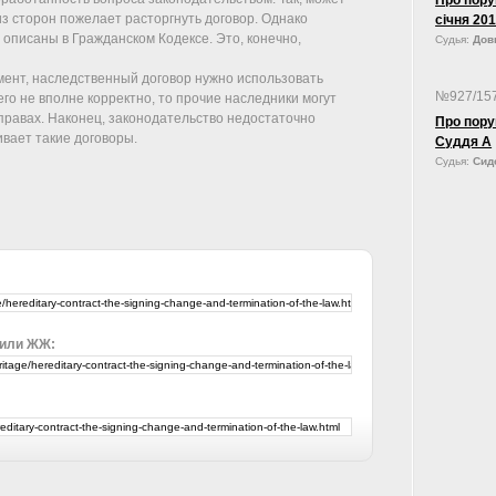
Про пору
 из сторон пожелает расторгнуть договор. Однако
січня
 описаны в Гражданском Кодексе. Это, конечно,
Судья:
Довг
умент, наследственный договор нужно использовать
№927/15
его не вполне корректно, то прочие наследники могут
правах. Наконец, законодательство недостаточно
Про пору
вает такие договоры.
Суддя А
Судья:
Сид
 или ЖЖ: