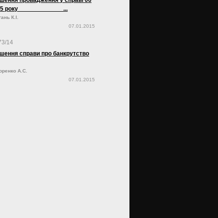
шення провадження у справі 06
 2015 року ...
ань К.І.
07.01.2015
73/14
шення справи про банкрутство
оренко А.С.
07.01.2015