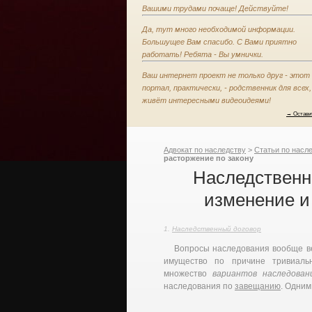
Вашими трудами почаще! Действуйте!
Да, тут много необходимой информации.
Большущее Вам спасибо. С Вами приятно
работать! Ребята - Вы умнички.
Ваш интернет проект не только друг - этот
портал, практически, - родственник для всех,
живёт интересными видеоидеями!
→ Остави
Адвокат по наследству
>
Статьи по насл
расторжение по закону
Наследственн
изменение и
Наследственный договор
Вопросы наследования вообще ве
имущество по причине тривиальн
множество
вариантов наследован
наследования по
завещанию
. Одним