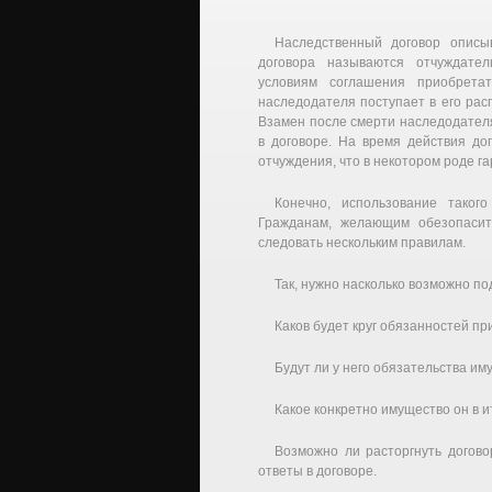
Наследственный договор описы
договора называются отчуждател
условиям соглашения приобрет
наследодателя поступает в его ра
Взамен после смерти наследодател
в договоре. На время действия до
отчуждения, что в некотором роде 
Конечно, использование таког
Гражданам, желающим обезопасит
следовать нескольким правилам.
Так, нужно насколько возможно по
Каков будет круг обязанностей п
Будут ли у него обязательства и
Какое конкретно имущество он в и
Возможно ли расторгнуть догово
ответы в договоре.