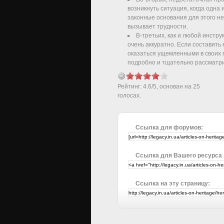
возникнуть ситуация, когда одна
законные основания для этого не
вызывает трудности.
В-третьих, как и любой инстр
очень аккуратно. Если составить 
оказаться ущемленными в своих 
подробно и тщательно рассматри
Рейтинг:
4.6
/
5
, основан на
25
голосах.
Ссылка для форумов:
Ссылка для Вашего ресурса
Ссылка на эту страницу: