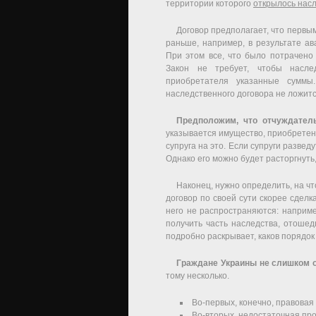
территории которого
открылось нас
Договор предполагает, что первы
раньше, например, в результате а
При этом все, что было потрачено
Закон не требует, чтобы насле
приобретателя указанные суммы
наследственного договора не ложит
Предположим, что отчуждатель
указывается имущество, приобретен
супруга на это. Если супруги развед
Однако его можно будет расторгнуть, 
Наконец, нужно определить, на ч
договор по своей сути скорее сдел
него не распространяются: наприм
получить часть наследства, отоше
подробно раскрывает, каков порядок
Граждане Украины не слишком 
тому несколько.
Во-первых, конечно, правовая
Во-вторых, недостаточная про