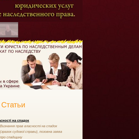
Статьи
сності на спадок
Визнання прав власності на спадок
(зразок судової справи), позовна заява
про спадщину