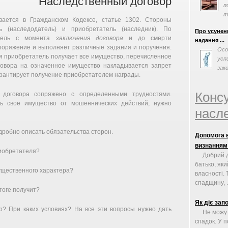
Наследственный договор
п
т
вается в Гражданском Кодексе, статье 1302. Стороны
просив допо
ь (наследодатель) и приобретатель (наследник). По
Про усуненн
атель с момента
заключения договора
и до смерти
надання ...
споряжение и выполняет различные задания и поручения.
Осо
я приобретатель получает все имущество, перечисленное
усп
говора на означенное имущество накладывается запрет
зак
гарантирует получение приобретателем награды.
відм
Конс
о договора сопряжено с определенными трудностями.
ь свое имущество от мошеннических действий, нужно
насле
дробно описать обязательства сторон.
Допомога в
визнанням
риобретателя?
Добрий д
батько, яки
мущественного характера?
власності.
спадщину, .
тоге получит?
Як діє зап
р? При каких условиях? На все эти вопросы нужно дать
Не можу
спадок. У п