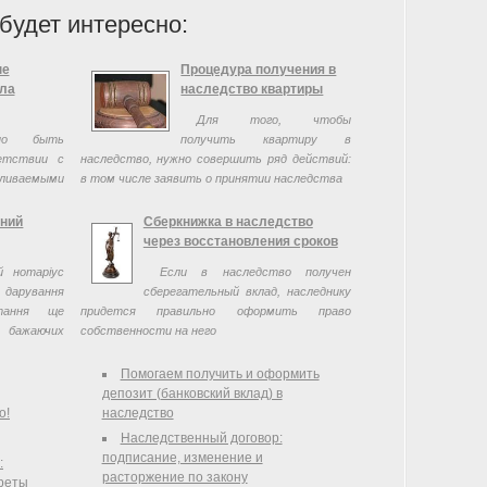
будет интересно:
ые
Процедура получения в
ила
наследство квартиры
Для того, чтобы
жно быть
получить квартиру в
етствии с
наследство, нужно совершить ряд действий:
ваемыми
в том числе заявить о принятии наследства
тний
Сберкнижка в наследство
через восстановления сроков
 нотаріус
Если в наследство получен
дарування
сберегательный вклад, наследнику
тання ще
придется правильно оформить право
н бажаючих
собственности на него
Помогаем получить и оформить
депозит (банковский вклад) в
о!
наследство
Наследственный договор:
подписание, изменение и
:
расторжение по закону
реты