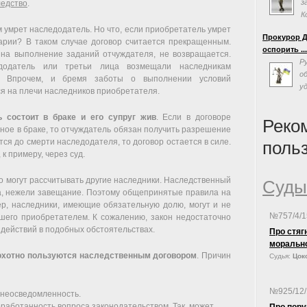
з
ледство
.
К
«
м умрет наследодатель. Но что, если приобретатель умрет
Прокурор Д
эффективно
варии? В таком случае договор считается прекращенным.
оспорить ..
власти на 
 на выполнение заданий отчуждателя, не возвращается.
Р
Суда Украин
додатель или третьи лица возмещали наследникам
о
«одним из с
. Впрочем, и бремя заботы о выполнении условий
у
формирован
ся на плечи наследников приобретателя.
с
на совреме
люстрацию,
политическ
 состоит в браке и его супруг жив
. Если в договоре
Реко
ное в браке, то отчуждатель обязан получить разрешение
утся до смерти наследодателя, то договор остается в силе.
поль
к примеру, через суд.
то могут рассчитывать другие наследники. Наследственный
Суды
ка, нежели завещание. Поэтому общепринятые правила на
ер, наследники, имеющие обязательную долю, могут и не
№757/4/
дшего приобретателем. К сожалению, закон недостаточно
 действий в подобных обстоятельствах.
Про стяг
моральн
охотно пользуются наследственным договором
. Причин
Судья:
Цоко
№925/12
 неосведомленность.
работанность вопроса законодательством. Так, может