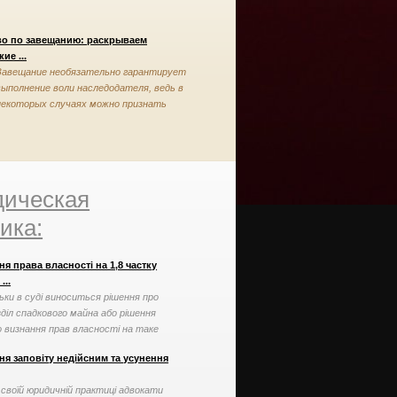
во по завещанию: раскрываем
ие ...
Завещание необязательно гарантирует
выполнение воли наследодателя, ведь в
некоторых случаях можно признать
завещание недействительным
ическая
ика:
я права власності на 1,8 частку
...
льки в суді виноситься рішення про
зділ спадкового майна або рішення
о визнання прав власності на таке
йно
ня заповіту недійсним та усунення
 своїй юридичній практиці адвокати