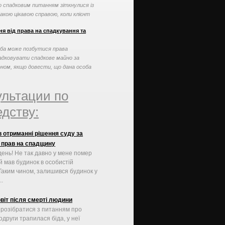
о спадковим питанням зіткнулися із
акою цікавою справою, коли клієнт
могти ...
я від права на спадкування та
ба може позбутися права
адковувати спадкове майно за
оном, якщо довести, що дана особа
овилась у наданні догляду ...
ультации по
дству:
 отриманні рішення суду за
 прав на спадщину
ень! Не так давно у мене помер
й мав будинок в особистій
 Таким чином, залишився будинок у
..
овіт після смерті людини
 розібратися з питанням про
одруги трапилася біда, у неї