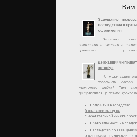
Вам 
Завещание - правов
последствия и прав
оформления
Завещание дол
составлено и заверено в соотв
правилами, устанавли
законодательством
Державний чи прива
нотаріус
Чи може приватний
посвідчити договір 
нерухомого майна? Таке пи
зустрічається у деяких громадя
здійснити таку операцію.
Получить в наследство
банковский вклад по
сберегательной книжке прост
Право власності на спадок
Наследство по завещанию
раскрываем юридические сек