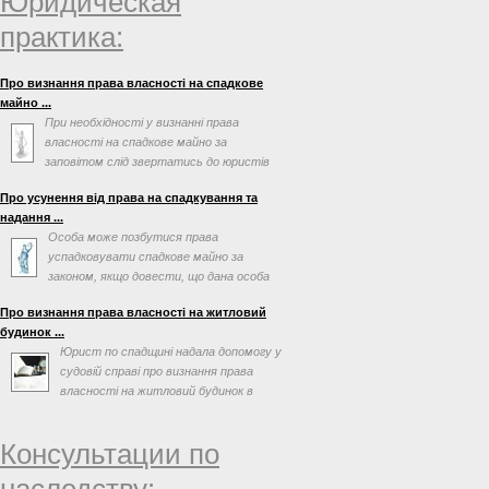
Юридическая
практика:
Про визнання права власності на спадкове
майно ...
При необхідності у визнанні права
власності на спадкове майно за
заповітом слід звертатись до юристів
по спадковим справам. ...
Про усунення від права на спадкування та
надання ...
Особа може позбутися права
успадковувати спадкове майно за
законом, якщо довести, що дана особа
відмовилась у наданні догляду ...
Про визнання права власності на житловий
будинок ...
Юрист по спадщині надала допомогу у
судовій справі про визнання права
власності на житловий будинок в
порядку спадкування
Консультации по
наследству: