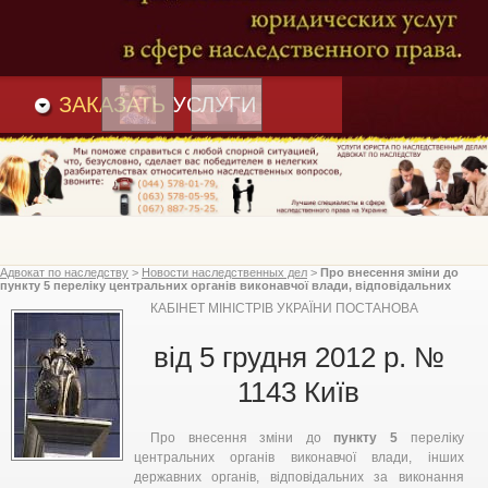
Преимущества
и
Вакансии
Статьи
ЗАКАЗАТЬ
УСЛУГИ
Адвокат по наследству
>
Новости наследственных дел
>
Про внесення зміни до
пункту 5 переліку центральних органів виконавчої влади, відповідальних
за виконання зобов’язань, що випливають із членства України в
КАБІНЕТ МІНІСТРІВ УКРАЇНИ ПОСТАНОВА
міжнародних організаціях, Кабінет Міністрів України
від 5 грудня 2012 р. №
1143 Київ
Про внесення зміни до
пункту 5
переліку
центральних органів виконавчої влади, інших
державних органів, відповідальних за виконання