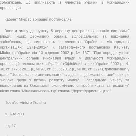
зобов’язань, що випливають із членства України в міжнародних
організаціях
Кабінет Міністрів України постановляє:
Внести зміну до
пункту 5
переліку центральних органів виконавчої
влади, інших державних органів, відповідальних за виконання
зобов’язань, що випливають із членства України в міжнародних
організаціях( 1371-2002-п ), затвердженого постановою Кабінету
Міністрів України від 13 вересня 2002 р. № 1371 "Про порядок участі
центральних органів виконавчої влади у діяльності міжнародних
організацій, членом яких є Україна" (Офіційний вісник України, 2002 p., №
38, ст. 1776; 2011 p., № 97, ст. 3536; 2012 р., № 80, ст. 3224), доповнивши у
графі "Центральні органи виконавчої влади, інші державні органи" позицію
"Робоча група з питань розвитку малого і середнього бізнесу та
підприємництва Організації економічного співробітництва та розвитку"
після слова "Мінекономрозвитку" словом "Держпідприємництво".
Прем'єр-міністр України
М. АЗАРОВ
Інд. 27