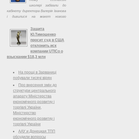
школярі забігали до
кабінету директора Валерія Іванова
і дивилися на макет нового
навчально-виховного комплексу як
на казку. Чи матиме вона щасливий
Защита
кінець, ...
Ю.Тимошенко
просит суд в США
отклонить иск
компании UTICo о
взыскании $18,3 млн
Защита бывшего премьер-
министра Украины Юлии
На прощі в Зарваниці
Тимошенко подала в нью-йоркский
побували тисячі вірян
суд ходатайство об отклонении
Про внесення змін до
иска, поданного к ней компанией
структури центрального
Universal Trading & Investment Co.
апарату Міністерства
(UTICo), следует ...
економічного розвитку і
торгівлі України,
Міністерство
економічного розвитку і
торгівлі України
ААУ и Донецкая ТПП
обсудили вопросы