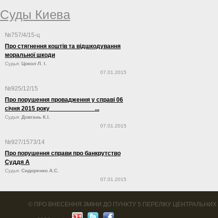
Суды Киева
№757/4/15-ц
Про стягнення коштів та відшкодування
моральної шкоди
Судья:
Цокол Л. І.
07.01.2015
№925/12/15
Про порушення провадження у справі 06
січня 2015 року ...
Судья:
Довгань К.І.
07.01.2015
№927/1573/14
Про порушення справи про банкрутство
Суддя А
Судья:
Сидоренко А.С.
07.01.2015
©
ПРО ВНЕСЕННЯ ЗМІНИ ДО ПУНКТУ 5 ПЕРЕЛІКУ ЦЕНТРАЛЬНИХ