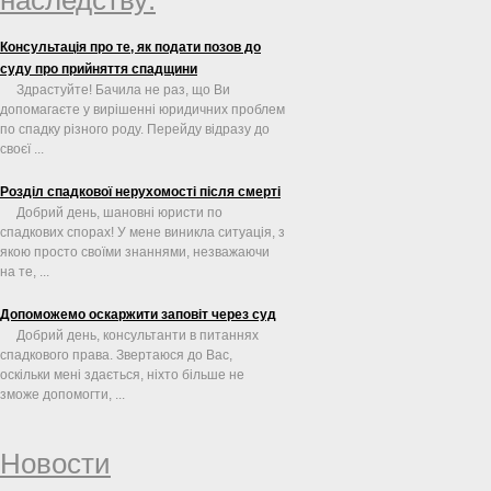
Консультація про те, як подати позов до
суду про прийняття спадщини
Здрастуйте! Бачила не раз, що Ви
допомагаєте у вирішенні юридичних проблем
по спадку різного роду. Перейду відразу до
своєї ...
Розділ спадкової нерухомості після смерті
Добрий день, шановні юристи по
спадкових спорах! У мене виникла ситуація, з
якою просто своїми знаннями, незважаючи
на те, ...
Допоможемо оскаржити заповіт через суд
Добрий день, консультанти в питаннях
спадкового права. Звертаюся до Вас,
оскільки мені здається, ніхто більше не
зможе допомогти, ...
Новости