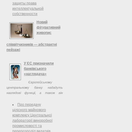
защиты права
интеллектуальной
собственности
Новий
фігуративний
живопис
співвітчизників — абстрактні
пейзажі
У Мистецькому Арсеналі
У ЄС призначили
проходить VII форум сучасного
банківського
мистецтва ART KYIV contemporary,
«наглядача»
в якому беруть участь 20 галерей
із України, Італії, Франції, Росії,
Європейському
Німеччини, Австрії, а також
центральному банку нададуть
представлені ...
наглядові функції, а також він
отримає владу втручатися у
діяльність будь-якого банку
Про передачу
єврозони. Так вирішили у ніч з
цілісного майнового
четверга на пятницю лідери країн ...
комплексу Центральної
лабораторії виноробної
промисловості та
перерозподіл видатків