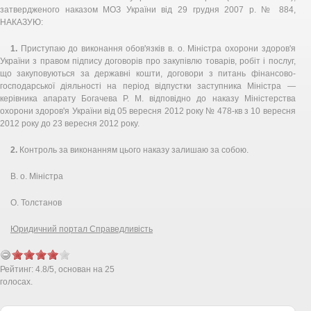
затвердженого наказом МОЗ України від 29 грудня 2007 р. № 884,
НАКАЗУЮ:
1.
Приступаю до виконання обов'язків в. о. Міністра охорони здоров'я
України з правом підпису договорів про закупівлю товарів, робіт і послуг,
що закуповуються за державні кошти, договори з питань фінансово-
господарської діяльності на період відпустки заступника Міністра —
керівника апарату Богачева Р. М. відповідно до наказу Міністерства
охорони здоров'я України від 05 вересня 2012 року № 478-кв з 10 вересня
2012 року до 23 вересня 2012 року.
2.
Контроль за виконанням цього наказу залишаю за собою.
В. о. Міністра
О. Толстанов
Юридичний портал Справедливість
Рейтинг:
4.8
/
5
, основан на
25
голосах.