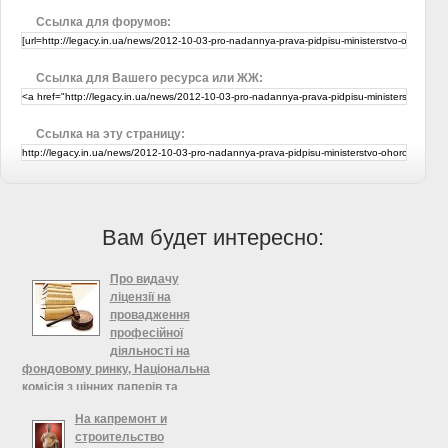
Ссылка для форумов:
Ссылка для Вашего ресурса или ЖЖ:
Ссылка на эту страницу:
Вам будет интересно:
Про видачу
ліцензії на
провадження
професійної
діяльності на
фондовому ринку, Національна
комісія з цінних паперів та
фондового ринку
На капремонт и
Про видачу ліцензії на
строительство