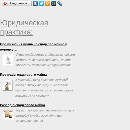
Поделиться…
Юридическая
практика:
Про визнання права на спадкове майно в
порядку ...
Якщо спадкоємець майна за заповітом
помер і не встиг її прийняти, не зміг
провести нотаріальне оформлення
після відкриття ...
Про поділ спадкового майна
Юристами було складено судовий
позов в якому від суду вимагалося
прийняти рішення про визнання права
власності на частину ...
Розподіл спадкового майна
Юрист професійно надала допомогу в
розподілі спадку громадян, що
звернулися до неї