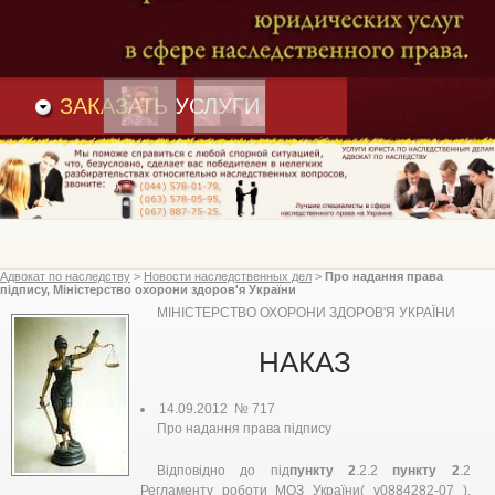
Преимущества
и
Вакансии
Статьи
ЗАКАЗАТЬ
УСЛУГИ
Адвокат по наследству
>
Новости наследственных дел
>
Про надання права
підпису, Міністерство охорони здоров'я України
МІНІСТЕРСТВО ОХОРОНИ ЗДОРОВ'Я УКРАЇНИ
НАКАЗ
14.09.2012 № 717
Про надання права підпису
Відповідно до під
пункту 2
.2.2
пункту 2
.2
Регламенту роботи МОЗ України( v0884282-07 ),