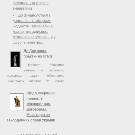
1720 НАКАЗУЮ:
регулювання у сфері
енергетики
що фінансуються з
державного і місцевих
бюджетів, Національна
комісія, що здійснює
державне регулювання у
сфері енергетики
До Дня знань
практично готові
Кабінет Міністрів
уважно й ретельно
розглянув стан підготовки
навчальних закладів до нового
навчального року, зокрема це такі
аспекти, як поточні та капітальні
Щодо набрання
ремонти, стан готовності
чинності
опалювальних ...
міжнародним
договором,
Міністерство
закордонних справ України
Копія: Міністерство юстиції
України Апарат Верховної Ради