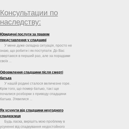
Консультации по
наследству:
Юридичні послуги за правом
представлення у спадщині
У мене дуже складна ситуація, просто не
знаю, що робити і як поступати. До Вас
звертаюся в перший раз, але за порадами
своїх ...
Оформлення спадщини після смерті
батька
У нашій родині сталося величезне горе.
Крім того, що помер батько, так і ще
почалися розборки з приводу спадщини
батька. З'явилися ...
Як усунути від спадщини неугодного
спадкоємця
Будь ласка, вирішіть мою проблему в
усуненні від спадкування недостойного