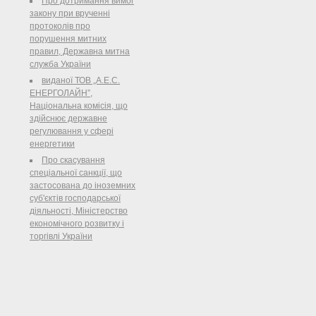
Про дотримання вимог
України Секретаріат Кабінету
закону при врученні
Міністрів України Міністерство
протоколів про
економічного розвитку і торгівлі
порушення митних
України Посольство України в
правил, Державна митна
Китайській Народній Республіці
служба України
виданої ТОВ „А.Е.С.
ЕНЕРГОЛАЙН”,
Національна комісія, що
здійснює державне
регулювання у сфері
енергетики
Про скасування
спеціальної санкції, що
застосована до іноземних
суб'єктів господарської
діяльності, Міністерство
економічного розвитку і
торгівлі України