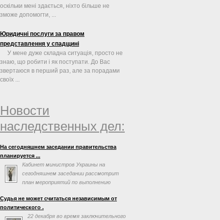
оскільки мені здається, ніхто більше не
зможе допомогти, ...
Юридичні послуги за правом
представлення у спадщині
У мене дуже складна ситуація, просто не
знаю, що робити і як поступати. До Вас
звертаюся в перший раз, але за порадами
своїх ...
Новости
наследственных дел:
На сегодняшнем заседании правительства
планируется ...
Кабинет министров Украины на
сегодняшнем заседании рассмотрит
план мероприятий по выполнению
соглашения об ассоциации с
Судья не может считаться независимым от
Евросоюзом. Об этом говорится в повестке дня
политического .
заседания на сайте правительства.
22 декабря во время заключительного