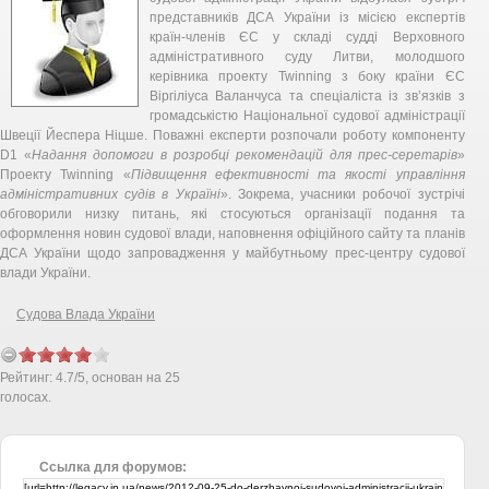
представників ДСА України із місією експертів
країн-членів ЄС у складі судді Верховного
адміністративного суду Литви, молодшого
керівника проекту Twinning з боку країни ЄС
Віргіліуса Валанчуса та спеціаліста із зв’язків з
громадськістю Національної судової адміністрації
Швеції Йеспера Ніцше. Поважні експерти розпочали роботу компоненту
D1 «
Надання допомоги в розробці рекомендацій для прес-серетарів
»
Проекту Twinning «
Підвищення ефективності та якості управління
адміністративних судів в Україні
». Зокрема, учасники робочої зустрічі
обговорили низку питань, які стосуються організації подання та
оформлення новин судової влади, наповнення офіційного сайту та планів
ДСА України щодо запровадження у майбутньому прес-центру судової
влади України.
Судова Влада України
Рейтинг:
4.7
/
5
, основан на
25
голосах.
Ссылка для форумов: