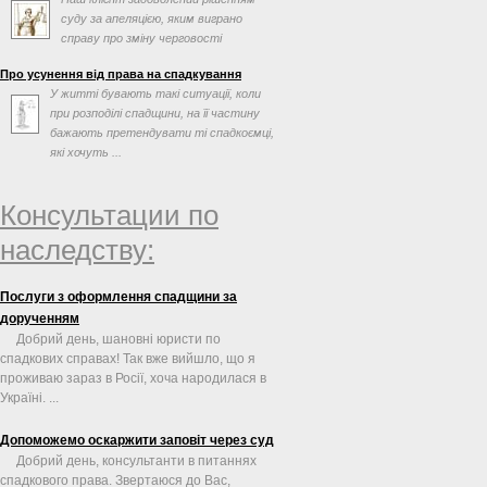
суду за апеляцією, яким виграно
справу про зміну черговості
спадкування та визнання права ...
Про усунення від права на спадкування
У житті бувають такі ситуації, коли
при розподілі спадщини, на її частину
бажають претендувати ті спадкоємці,
які хочуть ...
Консультации по
наследству:
Послуги з оформлення спадщини за
дорученням
Добрий день, шановні юристи по
спадкових справах! Так вже вийшло, що я
проживаю зараз в Росії, хоча народилася в
Україні. ...
Допоможемо оскаржити заповіт через суд
Добрий день, консультанти в питаннях
спадкового права. Звертаюся до Вас,