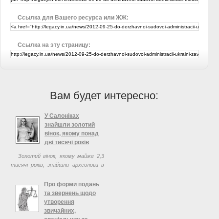
Ссылка для Вашего ресурса или ЖЖ:
Ссылка на эту страницу:
Вам будет интересно:
У Салоніках
знайшли золотий
вінок, якому понад
дві тисячі років
Золотий вінок, якому майже 2,3
тисячі років, знайшли археологи в
суботу на місці будівництва метро
в Салоніках, повідомив в неділю
Про форми подань
сайт грецької газети
та звернень щодо
Елефтеротіпія.
утворення
звичайних,