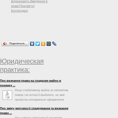
відзначають Введення в
сільських, селищних, міських голів"
храм Пресвятої
Верховна Рада України
Богородиці
постановляє:
Поделиться…
Юридическая
практика:
Про визнання права на спадкове майно в
порядку ...
Якщо спадкоємець майна за заповітом
помер і не встиг її прийняти, не зміг
провести нотаріальне оформлення
після відкриття ...
Про зміну черговості спадкування та визнання
права ...
Наш клієнт задоволений рішенням