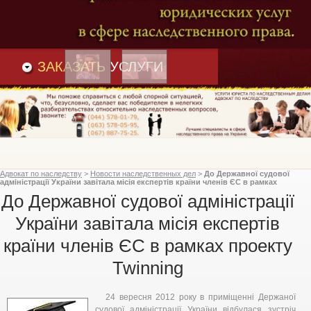
Преимущества
и
Вакансии
Статьи
ЗАКАЗАТЬ
УСЛУГИ
Адвокат по наследству
>
Новости наследственных дел
>
До Державної судової
адміністрації України завітала місія експертів країни членів ЄС в рамках
проекту Twinning
До Державної судової адміністрації
України завітала місія експертів
країни членів ЄС в рамках проекту
Twinning
24 вересня 2012 року в приміщенні Держаної
судової адміністрації України відбулася зустріч