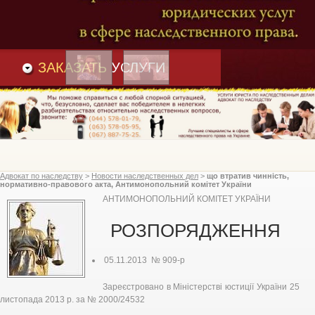
Преимущества
и
Вакансии
Статьи
ЗАКАЗАТЬ
УСЛУГИ
Адвокат по наследству
>
Новости наследственных дел
>
що втратив чинність,
нормативно-правового акта, Антимонопольний комітет України
АНТИМОНОПОЛЬНИЙ КОМІТЕТ УКРАЇНИ
РОЗПОРЯДЖЕННЯ
05.11.2013 № 909-р
Зареєстровано в Міністерстві юстиції України 25
листопада 2013 р. за № 2000/24532