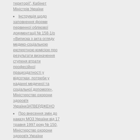
території”, Кабінет
Міністрів України
Інструкція щодо
заповнення форми
первинної облікової
документації № 158-1/o
«Виписка з акта огляду
медико-соціальною
експертною комісією про
результати визначення
ступеня втрати
професійної
працездатності у
відсотках, потреби у
наданні медичної та
соціальної допомоги»,
Міністерство охорони
здоров'я
УкраїниЗАТВЕРДЖЕНО
Про внесення змін до
наказу МОЗ України від 17
травня 1997 року № 150,
Міністерство охорони
здоров'я України