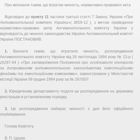
Про визнання таким, що втратив чинність, нормативно-правового акта
Відповідно до
пункту 11
частини третьої статті 7 Закону України «
Про
Антимонопольний комітет України
»( 3659-12 ), з метою приведення
нормативно-правових актів Антимонопольного комітету України у
відповідність до чинного законодавства України Антимонопольний комітет
України ПОСТАНОВИВ:
1.
Визнати таким, що втратило чинність, розпорядження
Антимонопольного комітету України від 18 листопада 1994 року № 13-р (
z0297-94 ) «
Про затвердження Положення про особливості контролю
за дотриманням антимонопольного законодавства інвестиційними
фондами та інвестиційними компаніями
», зареєстроване у Міністерстві
юстиції України 09 грудня 1994 року за № 297/507.
2.
Юридичному департаменту подати це розпорядження на державну
реєстрацію в установленому порядку.
3.
Це розпорядження набирає чинності з дня його офіційного
опублікування.
Голова Комітету
В. П. Цушко