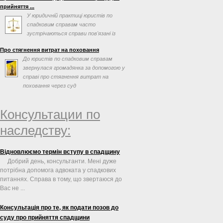
прийняття ...
У юридичній практиці юристів по
спадковим справам часто
зустрічаються справи пов'язані із
оформлення спадщини, в яких
Про стягнення витрат на поховання
спадкоємці ...
До юристів по спадковим справам
звернулася громадянка за допомогою у
справі про стягнення витрат на
поховання через суд
Консультации по
наследству:
Відновлюємо термін вступу в спадщину
Добрий день, консультанти. Мені дуже
потрібна допомога адвоката у спадкових
питаннях. Справа в тому, що звертаюся до
Вас не ...
Консультація про те, як подати позов до
суду про прийняття спадщини