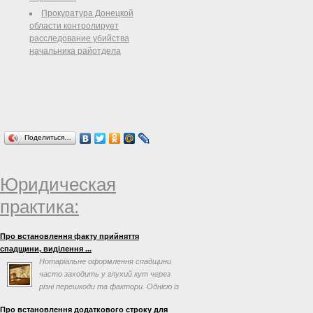
Прокуратура Донецкой
области контролирует
расследование убийства
начальника райотдела
Поделиться…
Юридическая
практика:
Про встановлення факту прийняття
спадщини, виділення ...
Нотаріальне оформлення спадщини
часто заходить у глухий кут через
різні перешкоди та фактори. Однією із
таких перешкод може ...
Про встановлення додаткового строку для