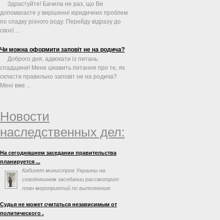
Здрастуйте! Бачила не раз, що Ви
допомагаєте у вирішенні юридичних проблем
по спадку різного роду. Перейду відразу до
своєї ...
Чи можна оформити заповіт не на родича?
Доброго дня, адвокати із питань
спадщини! Мене цікавить питання про те, як
скласти правильно заповіт не на родича?
Мені вже ...
Новости
наследственных дел:
На сегодняшнем заседании правительства
планируется ...
Кабинет министров Украины на
сегодняшнем заседании рассмотрит
план мероприятий по выполнению
соглашения об ассоциации с
Судья не может считаться независимым от
Евросоюзом. Об этом говорится в повестке дня
политического .
заседания на сайте правительства.