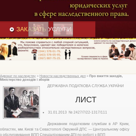
Преимущества
и
Вакансии
Статьи
ЗАКАЗАТЬ
УСЛУГИ
Адвокат по наследству
>
Новости наследственных дел
>
Про вжиття заходів,
Міністерство доходів і зборів
ДЕРЖАВНА ПОДАТКОВА СЛУЖБА УКРАЇНИ
ЛИСТ
31.01.2013 № 2427/7/22-1317/111
Державним податковим службам в АР Крим,
областях, мм. Києві та Севастополі Окружній ДПС — Центральному офісу
з обслуговування ВПП Спеціалізованим ДПІ по роботі з ВПП