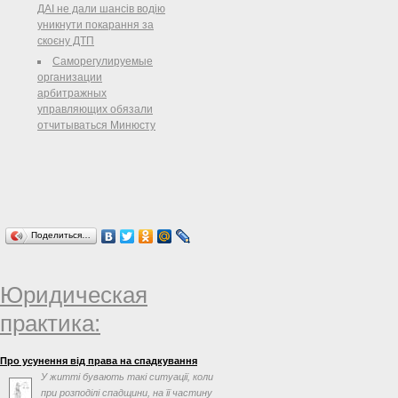
ДАІ не дали шансів водію
відповідних міністрів, Верховна
уникнути покарання за
Рада України
скоєну ДТП
Радіаційний контроль за рівнем
Саморегулируемые
радіоактивного забруднення
организации
сільськогосподарських угідь
арбитражных
здійснюється центральним
управляющих обязали
органом виконавчої влади, що
отчитываться Минюсту
реалізує державну політику у сфері
нагляду (контролю) ...
Поделиться…
Юридическая
практика:
Про усунення від права на спадкування
У житті бувають такі ситуації, коли
при розподілі спадщини, на її частину