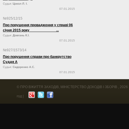
Судья:
Цокол Л. І.
07.01.2015
№925/12/15
Про порушення провадження у справі 06
січня 2015 року ...
Судья:
Довгань К.І.
07.01.2015
№927/1573/14
Про порушення справи про банкрутство
Суддя А
Судья:
Сидоренко А.С.
07.01.2015
©
ПРО ВЖИТТЯ ЗАХОДІВ, МІНІСТЕРСТВО ДОХОДІВ І ЗБОРІВ
, 2026
год |