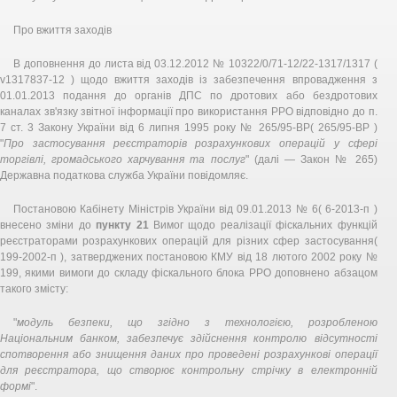
Про вжиття заходів
В доповнення до листа від 03.12.2012 № 10322/0/71-12/22-1317/1317 (
v1317837-12 ) щодо вжиття заходів із забезпечення впровадження з
01.01.2013 подання до органів ДПС по дротових або бездротових
каналах зв'язку звітної інформації про використання РРО відповідно до п.
7 ст. 3 Закону України від 6 липня 1995 року № 265/95-ВР( 265/95-ВР )
"
Про застосування реєстраторів розрахункових операцій у сфері
торгівлі, громадського харчування та послуг
" (далі — Закон № 265)
Державна податкова служба України повідомляє.
Постановою Кабінету Міністрів України від 09.01.2013 № 6( 6-2013-п )
внесено зміни до
пункту 21
Вимог щодо реалізації фіскальних функцій
реєстраторами розрахункових операцій для різних сфер застосування(
199-2002-п ), затверджених постановою КМУ від 18 лютого 2002 року №
199, якими вимоги до складу фіскального блока РРО доповнено абзацом
такого змісту:
"
модуль безпеки, що згідно з технологією, розробленою
Національним банком, забезпечує здійснення контролю відсутності
спотворення або знищення даних про проведені розрахункові операції
для реєстратора, що створює контрольну стрічку в електронній
формі
".