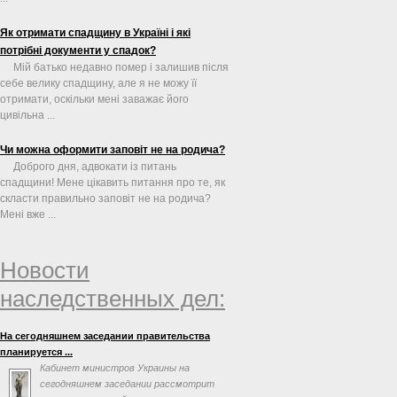
Як отримати спадщину в Україні і які
потрібні документи у спадок?
Мій батько недавно помер і залишив після
себе велику спадщину, але я не можу її
отримати, оскільки мені заважає його
цивільна ...
Чи можна оформити заповіт не на родича?
Доброго дня, адвокати із питань
спадщини! Мене цікавить питання про те, як
скласти правильно заповіт не на родича?
Мені вже ...
Новости
наследственных дел:
На сегодняшнем заседании правительства
планируется ...
Кабинет министров Украины на
сегодняшнем заседании рассмотрит