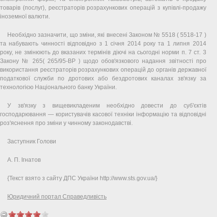
товарів (послуг), реєстраторів розрахункових операцій з купівлі-продажу
іноземної валюти.
Необхідно зазначити, що зміни, які внесені Законом № 5518 ( 5518-17 )
та набувають чинності відповідно з 1 січня 2014 року та 1 липня 2014
року, не змінюють до вказаних термінів діючі на сьогодні норми п. 7 ст. 3
Закону № 265( 265/95-ВР ) щодо обов'язкового надання звітності про
використання реєстраторів розрахункових операцій до органів державної
податкової служби по дротових або бездротових каналах зв'язку за
технологією Національного банку України.
У зв'язку з вищевикладеним необхідно довести до суб'єктів
господарювання — користувачів касової техніки інформацію та відповідні
роз'яснення про зміни у чинному законодавстві.
Заступник Голови
А. П. Ігнатов
{Текст взято з сайту ДПС України http://www.sts.gov.ua/}
Юридичний портал Справедливість