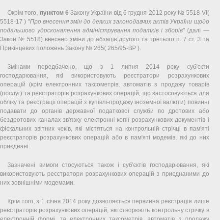
Окрім того,
пунктом 6
Закону України від 6 грудня 2012 року № 5518-VI(
5518-17 ) "
Про внесення змін до деяких законодавчих актів України щодо
подальшого удосконалення адміністрування податків і зборів
" (далі —
Закон № 5518) внесено зміни до абзаців другого та третього п. 7 ст. 3 та
Прикінцевих положень Закону № 265( 265/95-ВР ).
Змінами передбачено, що з 1 липня 2014 року суб'єкти
господарювання, які використовують реєстратори розрахункових
операцій (крім електронних таксометрів, автоматів з продажу товарів
(послуг) та реєстраторів розрахункових операцій, що застосовуються для
обліку та реєстрації операцій з купівлі-продажу іноземної валюти) повинні
подавати до органів державної податкової служби по дротових або
бездротових каналах зв'язку електронні копії розрахункових документів і
фіскальних звітних чеків, які містяться на контрольній стрічці в пам'яті
реєстраторів розрахункових операцій або в пам'яті модемів, які до них
приєднані.
Зазначені вимоги стосуються також і суб'єктів господарювання, які
використовують реєстратори розрахункових операцій з приєднаними до
них зовнішніми модемами.
Крім того, з 1 січня 2014 року дозволяється первинна реєстрація лише
реєстраторів розрахункових операцій, які створюють контрольну стрічку в
електронній формі, та електронних таксометрів, автоматів з продажу