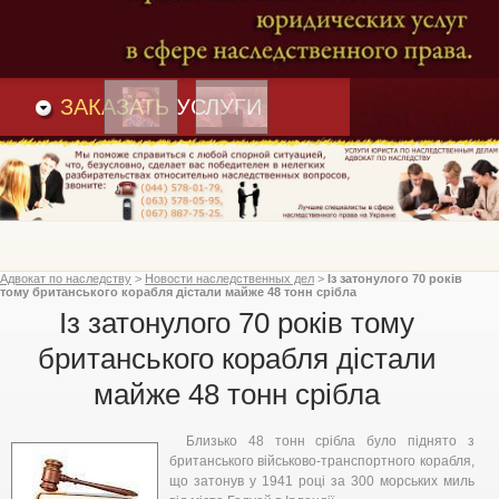
Преимущества
и
Вакансии
Статьи
ЗАКАЗАТЬ
УСЛУГИ
Адвокат по наследству
>
Новости наследственных дел
>
Із затонулого 70 років
тому британського корабля дістали майже 48 тонн срібла
Із затонулого 70 років тому
британського корабля дістали
майже 48 тонн срібла
Близько 48 тонн срібла було піднято з
британського військово-транспортного корабля,
що затонув у 1941 році за 300 морських миль