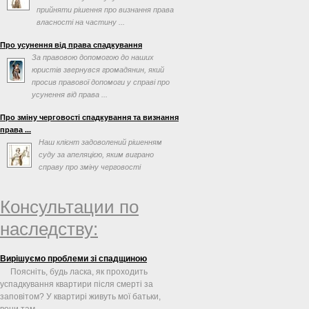
прийняти рішення про визнання права
власності на частину ...
Про усунення від права спадкування
За правовою допомогою до наших
юристів звернувся громадянин, який
просив правової допомоги у справі про
усунення від права ...
Про зміну черговості спадкування та визнання
права ...
Наш клієнт задоволений рішенням
суду за апеляцією, яким виграно
справу про зміну черговості
спадкування та визнання права ...
Консультации по
наследству:
Вирішуємо проблеми зі спадщиною
Поясніть, будь ласка, як проходить
успадкування квартири після смерті за
заповітом? У квартирі живуть мої батьки,
вони там ...