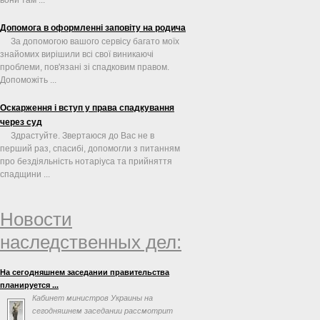
Допомога в оформленні заповіту на родича
За допомогою вашого сервісу багато моїх
знайомих вирішили всі свої виникаючі
проблеми, пов'язані зі спадковим правом.
Допоможіть ...
Оскарження і вступ у права спадкування
через суд
Здрастуйте. Звертаюся до Вас не в
перший раз, спасибі, допомогли з питанням
про бездіяльність нотаріуса та прийняття
спадщини ...
Новости
наследственных дел:
На сегодняшнем заседании правительства
планируется ...
Кабинет министров Украины на
сегодняшнем заседании рассмотрит