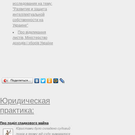
исследования на тему:
"Развитие и защита
интеллектуальной
собственности на
Украине"
Про відкликання
листів, Міністерство
доходів і зборів України
Поделиться…
Юридическая
практика:
Про поділ спадкового майна
Юристами було складено судовий
позов в якому від суду вимагалося