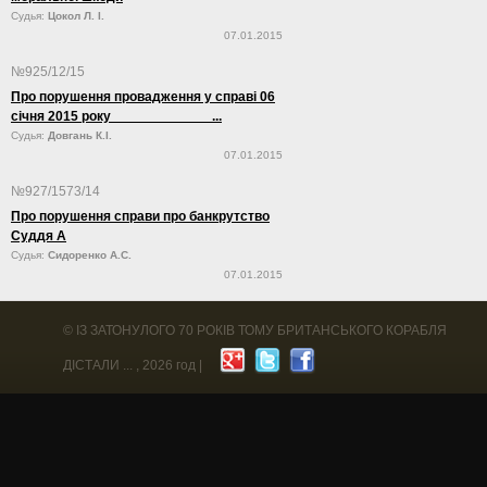
Судья:
Цокол Л. І.
07.01.2015
№925/12/15
Про порушення провадження у справі 06
січня 2015 року ...
Судья:
Довгань К.І.
07.01.2015
№927/1573/14
Про порушення справи про банкрутство
Суддя А
Судья:
Сидоренко А.С.
07.01.2015
©
ІЗ ЗАТОНУЛОГО 70 РОКІВ ТОМУ БРИТАНСЬКОГО КОРАБЛЯ
ДІСТАЛИ ...
, 2026 год |