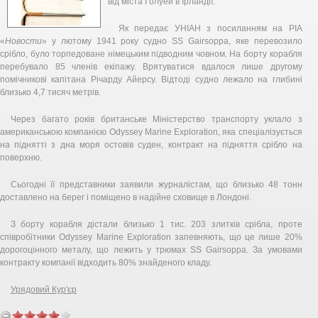
від міста Голуей в Ірландії.
Як передає УНІАН з посиланням на РІА
«
Новости
» у лютому 1941 року судно SS Gairsoppa, яке перевозило
срібло, було торпедоване німецьким підводним човном. На борту корабля
перебувало 85 членів екіпажу. Врятуватися вдалося лише другому
помічникові капітана Річарду Айерсу. Відтоді судно лежало на глибині
близько 4,7 тисяч метрів.
Через багато років британське Міністерство транспорту уклало з
американською компанією Odyssey Marine Exploration, яка спеціалізується
на піднятті з дна моря остовів суден, контракт на підняття срібло на
поверхню.
Сьогодні її представники заявили журналістам, що близько 48 тонн
доставлено на берег і поміщено в надійне сховище в Лондоні.
З борту корабля дістали близько 1 тис. 203 злитків срібла, проте
співробітники Odyssey Marine Exploration запевняють, що це лише 20%
дорогоцінного металу, що лежить у трюмах SS Gairsoppa. За умовами
контракту компанії відходить 80% знайденого кладу.
Урядовий Кур'єр