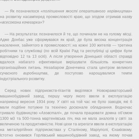
— Як позначилося «
поліпшення якості оперативного керівництва
»
на розвитку насамперед промисловості краю, що згодом отримав назву
«
всесоюзна кочегарка
»?
— На результатах позначилося й те, що починали не на голому місці.
Адже Донбас уже сформувався як край, де була висока концентрація
населення, зайнятого в промисловості: на кожні 100 жителів — третина
робітники та службовці (по всій Країні Рад та республіці ці цифри були
відповідно 12 та 13 осіб). А
після
утворення Донецької області справді
вдалося набагато ефективніше вирішувати
більшість
конкретних
організаційних питань. Незабаром Донеччина стала центром великого
сучасного
виробництва
, де поступово нарощувалися темпи
індустріального розвитку.
Серед нових підприємств-гігантів виділявся Новокраматорський
машинобудівний завод, першу чергу якого ввели в експлуатацію
наприкінці вересня 1934 року. У світі на той час не було заводів, які б
мали подібне потужне та технічно досконале обладнання. Водночас
тривало будівництво «
Азовсталі
», де почала працювати домна об’ємом
1300 м3 та 500-тонна мартенівська піч, яка не мала аналогів у світі за
величиною та продуктивністю. Нові цехи та агрегати ввели в експлуатацію
на металургійних підприємствах у Сталіному, Маріуполі, Єнакієвому.
Істотно оновився Горлівський машинобудівний завод, на якому почав