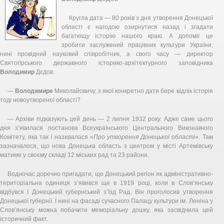
Кругла дата — 80 років з дня утворення Донецької
області є нагодою озирнутися назад і згадати
багатющу історію нашого краю. А допоміг це
зробити заслужений працівник культури України,
нині провідний науковий співробітник, а свого часу — директор
Святогірського державного історико-архітектурного заповідника
Володимир
Дєдов.
—
Володимире
Миколайовичу, з якої конкретно дати бере відлік історія
тоді новоутвореної області?
— Архіви підказують цей день — 2 липня 1932 року. Адже саме цього
дня з’явилася постанова Всеукраїнського Центрального Виконавчого
Комітету, яка так і називалася «
Про утворення Донецької області
». Там
зазначалося, що нова Донецька область з центром у місті Артемівську
матиме у своєму складі 12 міських рад та 23 райони.
Водночас доречно пригадати, що Донецький регіон як адміністративно-
територіальна одиниця з’явився ще в 1919 році, коли в Слов’янську
відбувся I Донецький губернський з’їзд Рад. Він проголосив утворення
Донецької губернії. І нині на фасаді сучасного Палацу культури ім. Леніна у
Слов’янську можна побачити меморіальну дошку, яка засвідчила цей
історичний факт.