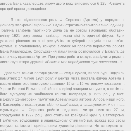
автора Івана Кавалерідзе, якому цього року виповнилося б 125. Розкажіть
про цей проект докладніше.
— Я вже підкреслював роль Ф. Сергєєва (Артема) у народженні
Донбасу як окремої виробничої і адміністративно-територіальної одиниці.
Трагічна загибель партійного діяча за не зовсім з’ясованих обставин
влітку 1921 року звела нанівець плани цієї історичної фігури. Були
ухвалені рішення на рівні республіки та губернії про увічнення пам’яті
Артема. В оголошеному конкурсі з-поміж 60 проектів перемогла робота
Івана Кавалерідзе. Спорудження пам’ятника розпочалося у Бахмуті, де
свого часу працював Артем. Про умови роботи можуть засвідчити рядки з
листа скульптора дружині: «
Вважаю моє перебування тут засланням…
»
Давалися взнаки погодні умови — східні суховії, пилові бурі. Відкрили
пам’ятник 27 липня 1924 року: у центрі міста постала фігура Артема з
високо піднятою лівою рукою заввишки 15 м на 15-метровому постаменті .
У роки Великої Вітчизняної війни гітлерівці знищили монумент, а потім на
його відбудову не знайшлося коштів. Щоправда, у 1959 році у місті
відкрили 12-метровий пам’ятник Артему інших авторів. А побачивши його,
І. Кавалерідзе пожартував: «
Це не пам’ятник, а статуетка
». А от інша
скульптура Ф. Сергєєва роботи видатного митця висотою 27 м,
споруджена
в 1927 році, досі стоїть на крейдяній кручі у Святогірську.
Пам’ятник, збудований в авангардному стилі (кубізм), вражає всіх своїм
монументалізмом і оригінальним художнім рішенням. Не випадково він
увійшов до числа 44 найвидатніших пам’яток монументального мистецтва