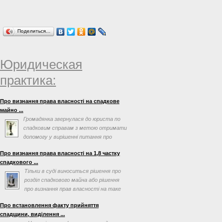
Поделиться…
Юридическая
практика:
Про визнання права власності на спадкове
майно ...
Громадянка звернулася до юриста по
спадковим справам з метою отримати
допомогу у вирішенні питання про
визнання права власності ...
Про визнання права власності на 1,8 частку
спадкового ...
Тільки в суді виноситься рішення про
розділ спадкового майна або рішення
про визнання прав власності на таке
майно
Про встановлення факту прийняття
спадщини, виділення ...