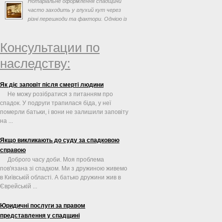
Нотаріальне оформлення спадщини
часто заходить у глухий кут через
різні перешкоди та фактори. Однією із
таких перешкод може ...
Консультации по
наследству:
Як діє заповіт після смерті людини
Не можу розібратися з питанням про
спадок. У подруги трапилася біда, у неї
померли батьки, і вони не залишили заповіту
на ...
Якщо викликають до суду за спадковою
справою
Доброго часу доби. Моя проблема
пов'язана зі спадком. Ми з дружиною живемо
в Київській області. А батько дружини жив в
Єврейській ...
Юридичні послуги за правом
представлення у спадщині