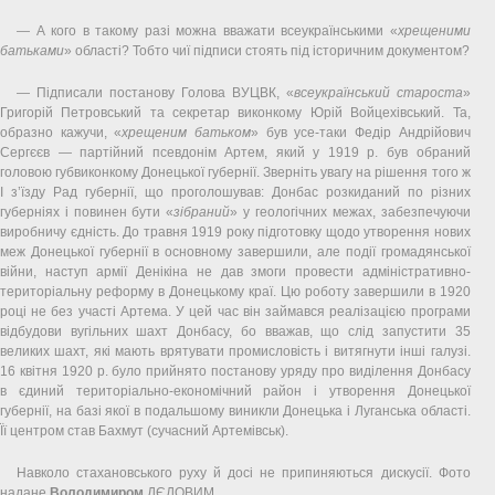
— А кого в такому разі можна вважати всеукраїнськими «
хрещеними
батьками
» області? Тобто чиї підписи стоять під історичним документом?
— Підписали постанову Голова ВУЦВК, «
всеукраїнський староста
»
Григорій Петровський та секретар виконкому Юрій Войцехівський. Та,
образно кажучи, «
хрещеним батьком
» був усе-таки Федір Андрійович
Сергєєв — партійний псевдонім Артем, який у 1919 р. був обраний
головою губвиконкому Донецької губернії. Зверніть увагу на рішення того ж
І з’їзду Рад губернії, що проголошував: Донбас розкиданий по різних
губерніях і повинен бути «
зібраний
» у геологічних межах, забезпечуючи
виробничу єдність. До травня 1919 року підготовку щодо утворення нових
меж Донецької губернії в основному завершили, але події громадянської
війни, наступ армії Денікіна не дав змоги провести адміністративно-
територіальну реформу в Донецькому краї. Цю роботу завершили в 1920
році не без участі Артема. У цей час він займався реалізацією програми
відбудови вугільних шахт Донбасу, бо вважав, що слід запустити 35
великих шахт, які мають врятувати промисловість і витягнути інші галузі.
16 квітня 1920 р. було прийнято постанову уряду про виділення Донбасу
в єдиний територіально-економічний район і утворення Донецької
губернії, на базі якої в подальшому виникли Донецька і Луганська області.
Її центром став Бахмут (сучасний Артемівськ).
Навколо стахановського руху й досі не припиняються дискусії. Фото
надане
Володимиром
ДЄДОВИМ