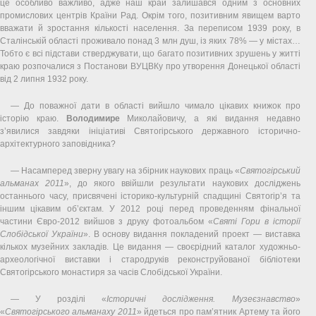
це особливо важливо, адже наш край залишався одним з основних
промислових центрів Країни Рад. Окрім того, позитивним явищем варто
вважати й зростання кількості населення. За переписом 1939 року, в
Сталінській області проживало понад 3 млн душ, із яких 78% — у містах…
Тобто є всі підстави стверджувати, що багато позитивних зрушень у житті
краю розпочалися з Постанови ВУЦВКу про утворення Донецької області
від 2 липня 1932 року.
— До поважної дати в області вийшло чимало цікавих книжок про
історію краю.
Володимире
Миколайовичу, а які видання недавно
з’явилися завдяки ініціативі Святогірського державного історично-
архітектурного заповідника?
— Насамперед зверну увагу на збірник наукових праць «
Святогірський
альманах 2011
», до якого ввійшли результати наукових досліджень
останнього часу, присвячені історико-культурній спадщині Святогір’я та
іншим цікавим об’єктам. У 2012 році перед проведенням фінальної
частини Євро-2012 вийшов з друку фотоальбом «
Святі Гори в історії
Слобідської України
». В основу видання покладений проект — виставка
кількох музейних закладів. Це видання — своєрідний каталог художньо-
археологічної виставки і стародруків реконструйованої бібліотеки
Святогірського монастиря за часів Слобідської України.
— У розділі «
Історичні дослідження. Музеєзнавство
»
«
Святогірського альманаху 2011
» йдеться про пам’ятник Артему та його