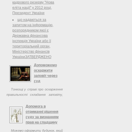
кадрового резерву "Нова
еліта нації" у 2012 році,
Президент України
що надаються за
запитом на інформацію,
розпорядником якої є
Державна фінансова
інспекція України або її
територіальний орган,
Міністерство фінансів
УкраїниЗАТВЕРДЖЕНО
Допоможемо
оскаржити
заповіт через
суд
Тонкощі у справі про оскарження
правильності складання заповіту,
визнання заповіту недійсним у
судовому порядку.
Допомога в
отриманні рішення
суду за визнанням
прав на спадщину
Можемо оформити будинок, який