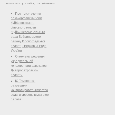
залишився у спадок, за рішенням
суду про прийняття спадщини,
навіть, без правовстановлюючих
Про призначення
документів.
позачергових виборів
Куйбишевського
сільського голови
(Куйбишевська сільська
рада Бобринецького
району Кіровоградської
області), Верховна Рада
України
Отменены решения
учредительной
конференции адвокатов
Днепропетровской
области
Ю.Тимошенко
разрешили
контролировать качество
воды и уровень шума в ее
палате