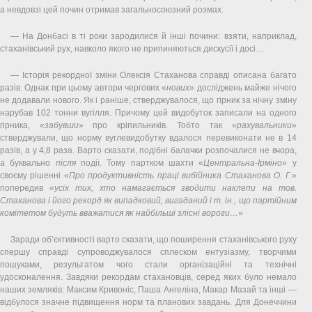
а невдовзі цей почин отримав загальносоюзний розмах.
— На Донбасі в ті роки зародилися й інші почини: взяти, наприклад,
стаханівський рух, навколо якого не припиняються дискусії і досі…
— Історія рекордної зміни Олексія Стаханова справді описана багато
разів. Однак при цьому автори чергових «
нових
» досліджень майже нічого
не додавали нового. Як і раніше, стверджувалося, що гірник за нічну зміну
нарубав 102 тонни вугілля. Причому цей видобуток записали на одного
гірника, «
забувши
» про кріпильників. Тобто так «
рахувальники
»
стверджували, що норму вуглевидобутку вдалося перевиконати не в 14
разів, а у 4,8 раза. Варто сказати, подібні балачки розпочалися не вчора,
а буквально
після
події. Тому партком шахти «
Центральна-Ірміно
» у
своєму рішенні «
Про продуктивність праці вибійника Стаханова О. Г.
»
попередив «
усіх тих, хто намагається зводити наклепи на тов.
Стаханова і його рекорд як випадковий, вигаданий і т. ін., що партійним
комітетом будуть вважатися як найбільші злісні вороги…
»
Заради об’єктивності варто сказати, що поширення стаханівського руху
спершу справді супроводжувалося сплеском ентузіазму, творчими
пошуками, результатом чого стали організаційні та технічні
удосконалення. Завдяки рекордам стахановців, серед яких було немало
наших земляків: Максим Кривоніс, Паша Ангеліна, Макар Мазай та інші —
відбулося значне підвищення норм та планових завдань. Для Донеччини