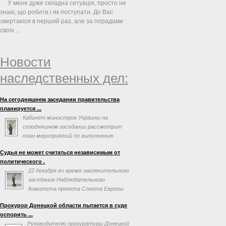
У мене дуже складна ситуація, просто не
знаю, що робити і як поступати. До Вас
звертаюся в перший раз, але за порадами
своїх ...
Новости
наследственных дел:
На сегодняшнем заседании правительства
планируется ...
Кабинет министров Украины на
сегодняшнем заседании рассмотрит
план мероприятий по выполнению
соглашения об ассоциации с
Судья не может считаться независимым от
Евросоюзом. Об этом говорится в повестке дня
политического .
заседания на сайте правительства.
22 декабря во время заключительного
заседания Наблюдательного
Комитета проекта Совета Европы
«Усиление независимости,
Прокурор Донецкой области пытается в суде
эффективности и профессионализма судебной
оспорить ...
власти на Украине» Председатель Верховного
Руководителю прокуратуры Донецкой
Суда Украины Ярослав Романюк заявил, что