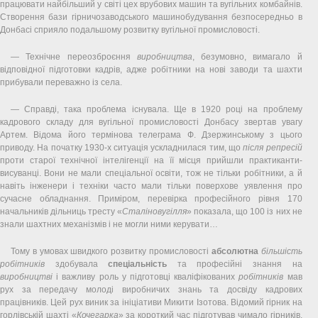
працювати найбільший у світі цех врубових машин та вугільних комбайнів.
Створення бази гірничозаводського машинобудування безпосередньо в
Донбасі сприяло подальшому розвитку вугільної промисловості.
— Технічне переозброєння
виробництва
, безумовно, вимагало й
відповідної підготовки кадрів, адже робітники на нові заводи та шахти
прибували переважно із села.
— Справді, така проблема існувала. Ще в 1920 році на проблему
кадрового складу для вугільної промисловості Донбасу звертав увагу
Артем. Відома його термінова телеграма Ф. Дзержинському з цього
приводу. На початку 1930-х ситуація ускладнилася тим, що
після
репресій
проти старої технічної інтелігенції на її місця прийшли практиканти-
висуванці. Вони не мали спеціальної освіти, тож не тільки робітники, а й
навіть інженери і техніки часто мали тільки поверхове уявлення про
сучасне обладнання. Приміром, перевірка професійного рівня 170
начальників дільниць тресту «
Сталіновугілля
» показала, що 100 із них не
знали шахтних механізмів і не могли ними керувати…
Тому в умовах швидкого розвитку промисловості
абсолютна
більшість
робітників
здобувала
спеціальність
та професійні знання на
виробництві
і важливу роль у підготовці кваліфікованих
робітників
мав
рух за передачу молоді виробничих знань та досвіду кадрових
працівників. Цей рух виник за ініціативи Микити Ізотова. Відомий гірник на
горлівській шахті «
Кочегарка
» за короткий час підготував чимало гірників,