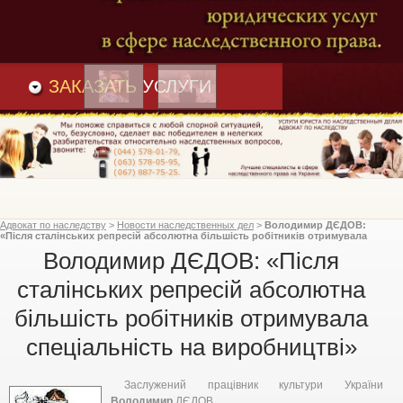
Преимущества
и
Вакансии
Статьи
ЗАКАЗАТЬ
УСЛУГИ
Адвокат по наследству
>
Новости наследственных дел
>
Володимир ДЄДОВ:
«Після сталінських репресій абсолютна більшість робітників отримувала
спеціальність на виробництві»
Володимир ДЄДОВ: «Після
сталінських репресій абсолютна
більшість робітників отримувала
спеціальність на виробництві»
Заслужений працівник культури України
Володимир
ДЄДОВ