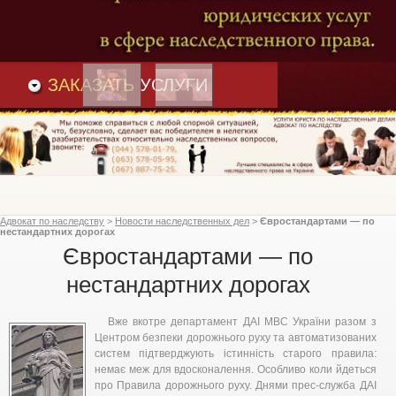
Преимущества
и
Вакансии
Статьи
ЗАКАЗАТЬ
УСЛУГИ
Адвокат по наследству
>
Новости наследственных дел
>
Євростандартами — по
нестандартних дорогах
Євростандартами — по
нестандартних дорогах
Вже вкотре департамент ДАІ МВС України разом з
Центром безпеки дорожнього руху та автоматизованих
систем підтверджують істинність старого правила:
немає меж для вдосконалення. Особливо коли йдеться
про Правила дорожнього руху. Днями прес-служба ДАІ