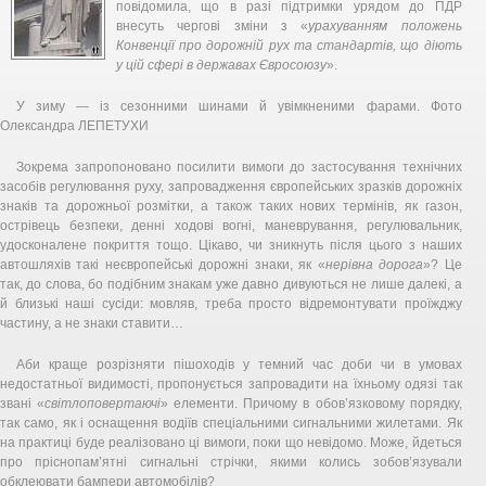
повідомила, що в разі підтримки урядом до ПДР
внесуть чергові зміни з «
урахуванням положень
Конвенції про дорожній рух та стандартів, що діють
у цій сфері в державах Євросоюзу
».
У зиму — із сезонними шинами й увімкненими фарами. Фото
Oлександра ЛЕПЕТУХИ
Зокрема запропоновано посилити вимоги до застосування технічних
засобів регулювання руху, запровадження європейських зразків дорожніх
знаків та дорожньої розмітки, а також таких нових термінів, як газон,
острівець безпеки, денні ходові вогні, маневрування, регулювальник,
удосконалене покриття тощо. Цікаво, чи зникнуть після цього з наших
автошляхів такі неєвропейські дорожні знаки, як «
нерівна дорога
»? Це
так, до слова, бо подібним знакам уже давно дивуються не лише далекі, а
й близькі наші сусіди: мовляв, треба просто відремонтувати проїжджу
частину, а не знаки ставити…
Аби краще розрізняти пішоходів у темний час доби чи в умовах
недостатньої видимості, пропонується запровадити на їхньому одязі так
звані «
світлоповертаючі
» елементи. Причому в обов’язковому порядку,
так само, як і оснащення водіїв спеціальними сигнальними жилетами. Як
на практиці буде реалізовано ці вимоги, поки що невідомо. Може, йдеться
про пріснопам’ятні сигнальні стрічки, якими колись зобов’язували
обклеювати бампери автомобілів?