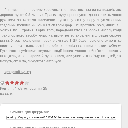
Для зменшення ризику дорожньо-транспортних пригод на позаміських
дорогах
пункт 9
.8 чинних Правил руху пропонують доповнити вимогою
рухатися за межами населених пунктів у світлу пору з увімкненими
ходовими вогнями чи ближнім світлом фар. Не протягом року, лише з 1
жовтня по 1 травня. Окрім того, передбачається заборона експлуатації
транспортного засобу, якщо на ньому не встановлені відповідні сезонні
шини. У разі схвалення проекту змін до ПДР буде посилено вимоги до
проїзду повз транспортні засоби з розпізнавальним знаком «
Діти
».
Рухаючись суміжними смугами, водії інших машин зобов’язані знизити
швидкість, а за потреби й зупинитися, аби уникнути наїзду на дітей, які
можуть, скажімо, виходити з автобуса.
Урядовий Кур'єр
Рейтинг:
4.7
/
5
, основан на
25
голосах.
Ссылка для форумов:
Ссылка для Вашего ресурса или ЖЖ: