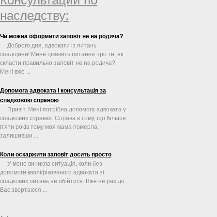
наследству:
Чи можна оформити заповіт не на родича?
Доброго дня, адвокати із питань
спадщини! Мене цікавить питання про те, як
скласти правильно заповіт не на родича?
Мені вже ...
Допомога адвоката і консультація за
спадковою справою
Привіт. Мені потрібна допомога адвоката у
спадкових справах. Справа в тому, що більше
п'яти років тому моя мама померла,
залишивши ...
Коли оскаржити заповіт досить просто
У мене виникла ситуація, коли без
допомоги кваліфікованого адвоката зі
спадкових питань не обійтися. Вже не раз до
Вас звертаюся ...