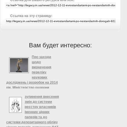
Ссылка на эту страницу:
Вам будет интересно:
Про заходи
щодо
визначення
переліку
наукових
досліджень і розробок на 2014
рік, Міністерство охорони
здоров'я України
зупинення внесення
Про заходи щодо визначення
змін до системи
переліку наукових досліджень і
реєстру власників
розробок на 2014 рік Відповідно до
іменних цінних
наказу Міністерства охорони
паперів та до
здоров'я України від 5 серпня 2013
системи депозитарного обліку
року № 687( v0687282-13 ) "Про