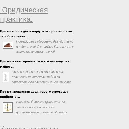
Юридическая
практика:
Про визнання дій нотаріуса неправомірними
та зобов'язання ...
Нотаріусам заборонено безпідставно
вводити людей в паніку відмовляючи у
вчиненні нотаріальних дій
Про визнання права власності на спадкове
майно ...
При необхідності у визнанні права
власності на спадкове майно за
заповітом слід звертатись до юристів
по спадковим справам. ...
Про встановлення додаткового строку для
прийняття ...
У юридичній практиці юристів по
спадковим справам часто
зустрічаються справи пов'язані із
оформлення спадщини, в яких
спадкоємці ...
Консультации по