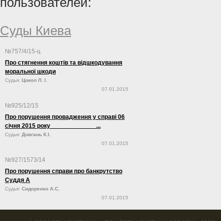
пользователей:
Суды Киева
№757/4/15-ц
Про стягнення коштів та відшкодування
моральної шкоди
Судья:
Цокол Л. І.
07.01.2015
№925/12/15
Про порушення провадження у справі 06
січня 2015 року ...
Судья:
Довгань К.І.
07.01.2015
№927/1573/14
Про порушення справи про банкрутство
Суддя А
Судья:
Сидоренко А.С.
07.01.2015