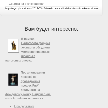
Ссылка на эту страницу:
Вам будет интересно:
В рамках
Налогового форума
эксперты обсудили
уголовно-правовые
нюансы в
налоговых спорах
Последняя сессия Налогового
форума АЮУ была посвящена
Про анулювання
уголовно-правовым нюансам в
ліцензій на
налоговых спорах. Открыл сессию
провадження
модератор Виталий Сердюк,
професійної
партнер ОА AVER LEX.
діяльності на
фондовому ринку, Національна
комісія з цінних паперів та
фондового ринку
Про державну