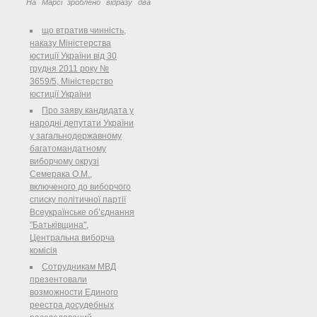
На Марсі зроблено відразу два
важливих відкриття, що свідчать
про наявність на планеті в
що втратив чинність,
минулому розвиненою
наказу Міністерства
гідросистеми, яка могла призвести
юстиції України від 30
до зародження життя.
грудня 2011 року №
3659/5, Міністерство
юстиції України
Про заяву кандидата у
народні депутати України
у загальнодержавному
багатомандатному
виборчому окрузі
Семерака О.М.,
включеного до виборчого
списку політичної партії
Всеукраїнське об’єднання
"Батьківщина",
Центральна виборча
комісія
Сотрудникам МВД
презентовали
возможности Единого
реестра досудебных