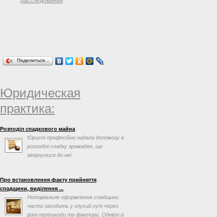
расследований
Поделиться…
Юридическая
практика:
Розподіл спадкового майна
Юрист професійно надала допомогу в
розподілі спадку громадян, що
звернулися до неї
Про встановлення факту прийняття
спадщини, виділення ...
Нотаріальне оформлення спадщини
часто заходить у глухий кут через
різні перешкоди та фактори. Однією із