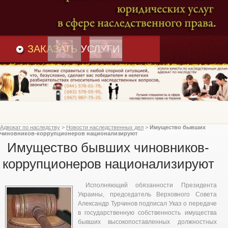
Преимущества
и
Вакансии
Статьи
ЗАКАЗАТЬ
УСЛУГИ
Адвокат по наследству
>
Новости наследственных дел
>
Имущество бывших
чиновников-коррупционеров национализируют
Имущество бывших чиновников-
коррупционеров национализируют
Исполняющий обязанности Президента
Украины, председатель Верховного Совета
Александр Турчинов подписал Указ о передаче
в государственную собственность имущества
бывших высокопоставленных должностных