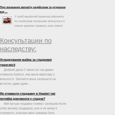
таких перешкод може ...
Про визнання заповіту недійсним та усунення
від ...
У своїй юридичній практиці адвокати
по спадковим питанням зіткнулися із
такою цікавою справою, коли клієнт
просив допомогти ...
Консультации по
наследству:
Успадкування майна за спадкової
трансмісії
Добрий день! У мене не так давно
померла бабуся, яка мала квартиру у
власності. Заповіти вона залишити не
встигла, адже дуже ...
Як отримати спадщину в Україні і які
потрібні документи у спадок?
Мій батько недавно помер і залишив після
себе велику спадщину, але я не можу її
отримати, оскільки мені заважає його