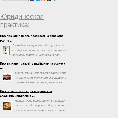
Юридическая
практика:
Про визнання права власності на спадкове
майно ...
Громадянка звернулася до юриста по
спадковим справам з метою отримати
допомогу у вирішенні питання про
визнання права власності ...
Про визнання заповіту недійсним та усунення
від ...
У своїй юридичній практиці адвокати
по спадковим питанням зіткнулися із
такою цікавою справою, коли клієнт
просив допомогти ...
Про встановлення факту прийняття
спадщини, виділення ...
Нотаріальне оформлення спадщини
часто заходить у глухий кут через
різні перешкоди та фактори. Однією із
таких перешкод може ...