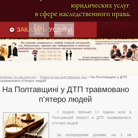
Преимущества
и
Вакансии
Статьи
ЗАКАЗАТЬ
УСЛУГИ
Адвокат по наследству
>
Новости наследственных дел
>
На Полтавщині у ДТП
травмовано п’ятеро людей
На Полтавщині у ДТП травмовано
п’ятеро людей
1 грудня, близько 1-ї години ночі, в
Полтавській області в ДТП травмувалося
п’ятеро людей.
За попередніми даними, на 1 км