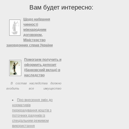
Вам будет интересно:
Щодо набрання
чинності
міжнародним
договором,
Міністерство
закордонних справ України
Копія: Міністерство юстиції
України Апарат Верховної Ради
Помогаем получить и
України Секретаріат Кабінету
оформить депозит
Міністрів України Міністерство
(банковский вклад) в
інфраструктури України
наследство
Посольство України в Турецькій
В состав наследства должно
Республіці
входить все имущество
наследодателя, в том числе
банковские депозитные вклады
Про внесення змін до
нормативів
перерахування коштів з
поточних рахунків із
спеціальним режимом
використання