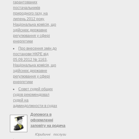
гарантованих
постачальників
природного газу, на
липень 2012 року,
Національна комісія, що
здійснює державне
регулювання у сфері
енергетики
Про внесення змін до
постанови НКРЕ від
05.09.2012 № 1163,
Національна комісія, що
здійснює державне
регулювання у сфері
енергетики
Совет судей общих
судов рекомендовал
судей на
админдолжности в судах
Допомога в
оформленні
заповіту на родича
Юридичні послуги