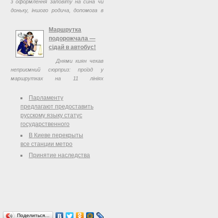
з оформлення заповіту на сина чи
доньку, іншого родича, допомога в
оформленні документів у спадок.
Маршрутка
подорожчала —
сідай в автобус!
Днями киян чекав
неприємний сюрприз: проїзд у
маршрутках на 11 лініях
подорожчав на півгривні. Здавалось
би, ненабагато, та якщо щодня
Парламенту
їздити, то й немало.
предлагают предоставить
русскому языку статус
государственного
В Киеве перекрыты
все станции метро
Принятие наследства
Поделиться…