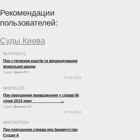
свое увольнение с должности через
на современном этапе факторов является
люстрацию, сообщает «Первая инстанция».
политическая составляющая».
Рекомендации
пользователей:
Суды Киева
№757/4/15-ц
Про стягнення коштів та відшкодування
моральної шкоди
Судья:
Цокол Л. І.
07.01.2015
№925/12/15
Про порушення провадження у справі 06
січня 2015 року ...
Судья:
Довгань К.І.
07.01.2015
№927/1573/14
Про порушення справи про банкрутство
Суддя А