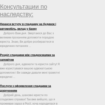
Консультации по
наследству:
Нюанси вступу в спадщину на будинок і
автомобіль, вклад у банку
Доброго Вам дня. Звертаюся до Вас з
великим проханням допомогти порадою
юриста. Знаю, Ви добре розбираєтеся в
юридичних питаннях ...
Розділ спадщини між спадкоємцями за
заповітом
Доброго дня, адвокати та юристи сайту! Я
вже користувався вашою адвокатською
допомогою і Ви завжди давали мені грамотні
юридичні ...
Послуги з оформлення спадщини за
дорученням
Добрий день, шановні юристи по
спадкових справах! Так вже вийшло, що я
проживаю зараз в Росії, хоча народилася в