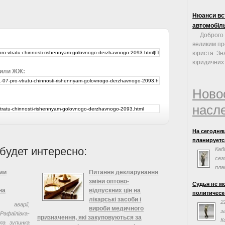
Нюанси вст
автомобіль
Доброго 
великим п
юриста. Зн
юридичних 
 или ЖЖ:
Ново
насл
На сегодня
планируется
будет интересно:
Каб
сег
пла
ми
Питання декларування
сог
зміни оптово-
Судья не м
Евросоюзом.
на
відпускних цін на
политическ
заседания н
лікарські засоби і
2
варії,
вироби медичного
з
фаїлівка-
призначення, які закуповуються за
К
ла зупинка