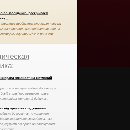
во по завещанию: раскрываем
ие ...
Завещание необязательно гарантирует
выполнение воли наследодателя, ведь в
некоторых случаях можно признать
завещание недействительным
ическая
ика:
ня права власності на житловий
рист по спадщині надала допомогу у
удовій справі про визнання права
ласності на житловий будинок в
орядку спадкування
ня від права на спадкування
одавно до юристів по питанням
дщини звернулася громадянка, яка
ає усунути від права на спадкування
ю сестру