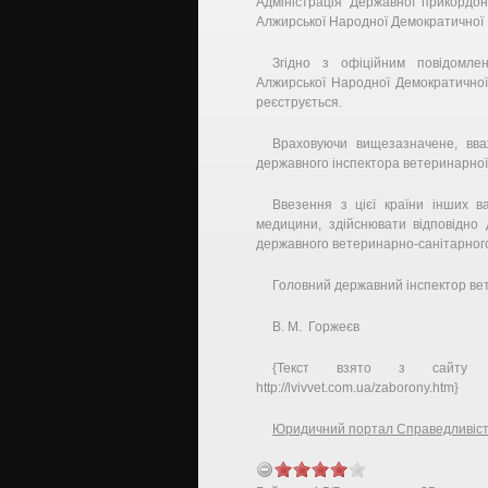
Адміністрація Державної прикордо
Алжирської Народної Демократичної Р
Згідно з офіційним повідомле
Алжирської Народної Демократичної
реєструється.
Враховуючи вищезазначене, вва
державного інспектора ветеринарної 
Ввезення з цієї країни інших в
медицини, здійснювати відповідно 
державного ветеринарно-санітарного
Головний державний інспектор ве
В. М. Горжеєв
{Текст взято з сайту Л
http://lvivvet.com.ua/zaborony.htm}
Юридичний портал Справедливіс