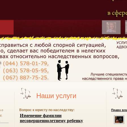
Наши услуги
Вопрос к юристу по наследству:
 о
Право вла
у,
.