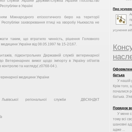
нної служби України Держмитслужба України Посольство
еспубліки в Україні
Про усунен
А
нням Міжнародного епізоотичного бюро на території
п
 Республіки захворювання птиці на хворобу Ньюкасла не
в
усунення від
жати таким, що втратило чинність, рішення Головного
медицини України від 08.05.1997 № 15-2/167.
Конс
насле
антажів, підконтрольних Державній службі ветеринарної
до Ветеринарних вимог щодо імпорту в Україну об'єктів
 контролю та нагляду( z0768-04 ).
Оформленн
батька
теринарної медицини України
У нашій 
Крім того, 
почалися р
батька. З'яв
ьвівської регіональної служби ДВСКНДКТ
Порядок вс
У мене с
ть
тому всі св
шановні ад
адже ...