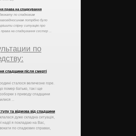
ня права на спадкування
двокату по спадковим
равовідносинам потрібно було
ирішити спірну ситуацію про
 права на спадкування сестер ...
ультации по
дству:
я спадщини після смерті
родині сталося величезне горе.
що помер батько, так і ще
озборки з приводу спадщини
илися ...
тупу та відмова від спадщини
клалася дуже складна ситуація,
ої надії я покладаю на Вас,
вокати по спадкових справах,