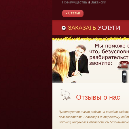
Преимущества
и
Вакансии
Статьи
ЗАКАЗАТЬ
УСЛУГИ
Отзывы о нас
Чувствуется такая редкая на сегодня забота
пользователях. Благодаря интересному сайт
наконец, надумался обзавестись безлимитом