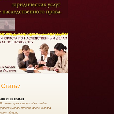
Статьи
сності на спадок
Визнання прав власності на спадок
(зразок судової справи), позовна заява
про спадщину