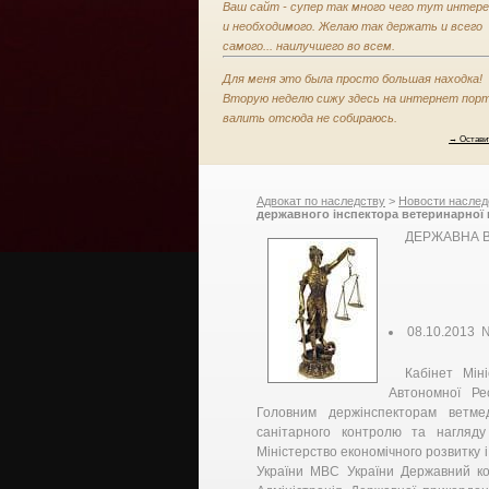
Ваш сайт - супер так много чего тут интере
и необходимого. Желаю так держать и всего
самого... наилучшего во всем.
Для меня это была просто большая находка!
Вторую неделю сижу здесь на интернет порт
валить отсюда не собираюсь.
→ Остави
Адвокат по наследству
>
Новости наслед
державного інспектора ветеринарної 
служба України
ДЕРЖАВНА В
08.10.2013 
Кабінет Мін
Автономної Ре
Головним держінспекторам ветме
санітарного контролю та нагляд
Міністерство економічного розвитку і
України МВС України Державний ко