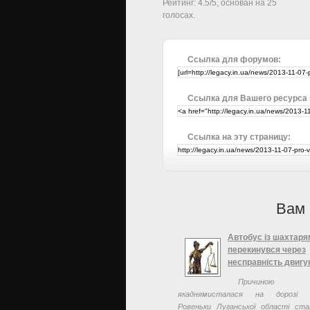
Рейтинг:
4.5
/
5
, основан на
25
голосах.
Ссылка для форумов:
Ссылка для Вашего ресурса
Ссылка на эту страницу:
Вам 
Автобус із шахтаря
перекинувся через
несправність двигу
Причиною а
якаднямисталася на дорозі Ра
Ровеньки Луганської області ста