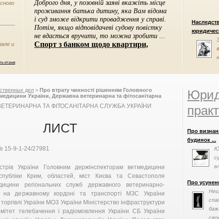
сного
Наследст
юридическ
але и
ть отзыв
ственных дел
>
Про втрату чинності рішенням Головного
Юрид
медицини України, Державна ветеринарна та фітосанітарна
ЕТЕРИНАРНА ТА ФIТОСАНIТАРНА СЛУЖБА УКРАЇНИ
практ
ЛИСТ
Про визнан
будинок ...
№ 15-9-1-24/27981
Ю
с
в
істрів України Головним держінспекторам ветмедицини
п
спубліки Крим, областей, міст Києва та Севастополя
Про усунен
дицини регіональних служб державного ветеринарно-
Нещ
у на державному кордоні та транспорті МЗС України
спа
 торгівлі України МОЗ України Міністерство інфраструктури
баж
мітет телебачення і радіомовлення України СБ України
сво