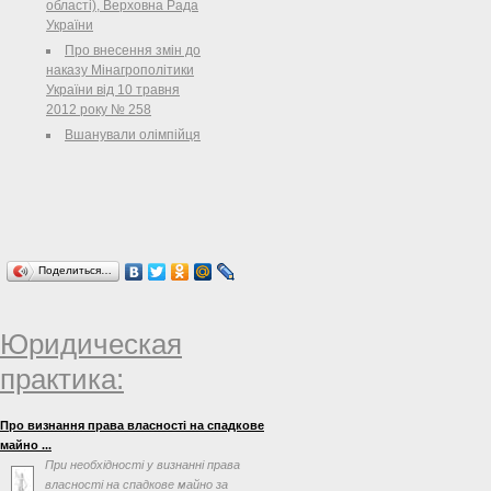
області), Верховна Рада
закуплених за кошти Державного
України
бюджету України на 2013 рік за
бюджетною програмою КПКВК
Про внесення змін до
2301400 "Забезпечення медичних
наказу Мінагрополітики
заходів окремих державних програм
України від 10 травня
та комплексних заходів
2012 року № 258
програмного характеру" за
Вшанували олімпійця
напрямом Державна програма
"Репродуктивне здоров'я нації" на
період до 2015 року"
Поделиться…
Юридическая
практика:
Про визнання права власності на спадкове
майно ...
При необхідності у визнанні права
власності на спадкове майно за