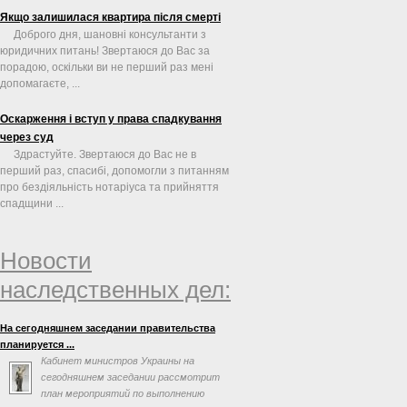
Якщо залишилася квартира після смерті
Доброго дня, шановні консультанти з
юридичних питань! Звертаюся до Вас за
порадою, оскільки ви не перший раз мені
допомагаєте, ...
Оскарження і вступ у права спадкування
через суд
Здрастуйте. Звертаюся до Вас не в
перший раз, спасибі, допомогли з питанням
про бездіяльність нотаріуса та прийняття
спадщини ...
Новости
наследственных дел:
На сегодняшнем заседании правительства
планируется ...
Кабинет министров Украины на
сегодняшнем заседании рассмотрит
план мероприятий по выполнению