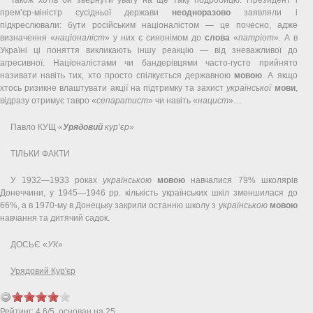
прем’єр-міністр сусідньої держави
неодноразово
заявляли і
підкреслювали: бути російським націоналістом — це почесно, адже
визначення «
націоналіст
» у них є синонімом до
слова
«
патріот
». А в
Україні ці поняття викликають іншу реакцію — від зневажливої до
агресивної. Націоналістами чи бандерівцями часто-густо прийнято
називати навіть тих, хто просто спілкується державною
мовою
. А якщо
хтось ризикне влаштувати акції на підтримку та захист
української
мови
,
відразу отримує тавро «
сепаратист
» чи навіть «
нацист
»…
Павло КУЩ «
Урядовий
кур’єр
»
ТІЛЬКИ ФАКТИ
У 1932—1933 роках
українською
мовою
навчалися 79% школярів
Донеччини, у 1945—1946 рр. кількість українських шкіл зменшилася до
66%, а в 1970-му в Донецьку закрили останню школу з
українською
мовою
навчання та дитячий садок.
ДОСЬЄ «
УК
»
Урядовий Кур'єр
Рейтинг:
4.6
/
5
, основан на
25