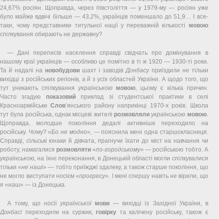
24,67% росіян. Щоправда, через півстоліття — у 1979-му — росіян уже
було майже вдвічі більше — 43,2%, українців поменшало до 51,9… І все-
таки, чому представники титульної нації у переважній кількості
мовою
спілкування обирають не державну?
— Дані переписів населення справді свідчать про домінування в
нашому краї українців — особливо це помітно в ті ж 1920 — 1930-ті роки.
Та й надалі на
новобудови
шахт і заводів
Донбасу
приїздили не тільки
вихідці з російських регіонів, а й з усіх областей України. А щодо того, що
тут уникають спілкування
українською
мовою
, цьому є кілька причин.
Часто згадую
показовий
приклад зі студентської практики в селі
Красноармійське
Слов
’янського району наприкінці 1970-х років. Школа
тут була російська, однак місцеві жителі
розмовляли
українською
мовою
.
Щоправда, молодше покоління дедалі активніше переходило на
російську. Чому? «
Бо не модно
», — пояснила мені одна старшокласниця.
Справді, сільські юнаки й дівчата, прагнучи їхати до міст на навчання чи
роботу, намагалися
розмовляти
«
по-городському
» — російською тобто. А
українською
, на їхнє переконання, в Донецькій області могли спілкувалися
тільки «
не наші
» — тобто приїжджі здалеку, а також старше покоління, що
не могло виступати носієм «
прогресу
». І мені спершу навіть не вірили, що
я «
наш
» — із Донецька.
А тому, що носії
української
мови
— вихідці із Західної України, в
Донбасі
переходили на суржик,
говірку
та калічену російську, також є