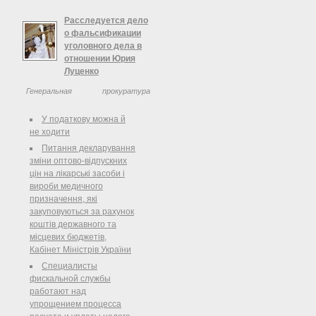
Сьогодні, 12 серпня, із села
Немирівці, що на Житомирщині, до
Расследуется дело
інфекційного відділення центральної
о фальсификации
районної лікарні з ознаками
уголовного дела в
харчового отруєння було
отношении Юрия
госпіталізовано 17 осіб, серед яких
Луценко
2-річна ...
Генеральная прокуратура
Украины проводит досудебное
расследование в уголовном
У податкову можна й
производстве по заявлениям Юрия
не ходити
и Ирины Луценко в отношении
Питання декларування
бывших должностных лиц
зміни оптово-відпускних
Генеральной прокуратуры Украины,
цін на лікарські засоби і
...
вироби медичного
призначення, які
закуповуються за рахунок
коштів державного та
місцевих бюджетів,
Кабінет Міністрів України
Специалисты
фискальной службы
работают над
упрощением процесса