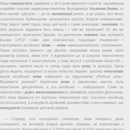
Якщо
повернутися
, приміром, у 20-ті роки минулого століття, насамперед
згадаймо класика марксизму-ленінізму Володимира
Ульянова-Леніна
та
його вислів: «
Донбас
— це не
випадковий
регіон, а це район, без якого
соціалістичне будівництво залишиться просто добрим побажанням
».
Тому звідси такий підхід: якщо цей край є таким значущим і
знаковим
, то
хіба доцільно віддавати його комусь — тим же українцям? Ні, він міг
залишатися територією України, та ідеологічно
повинен
був належати
всьому СРСР. Саме цим пояснюється подальше поширення і
нав’язування російської
мови
—
мови
«
міжнаціонального спілкування
».
Також потрібно зважити, що
Донбас
переживав кілька ривків свого
розвитку, розвою, зміни еліт. А відбувалося це за рахунок переселення
сюди населення з інших регіонів, у тому числі й з російських областей, і,
зрозуміло, прибулі несли із собою сюди свою
мову
та культуру. Також
діяла модель, поширена і в інших областях України: школярі
початкових
класів російської
мови
навчалися за підручником «
Родная речь
».
Відчуваєте різницю? Українська
мова
в українських школах була
пересічною дисципліною, а ось російська — найріднішою. Саме це
наполегливо і
довго
вмонтовувалося
в
свідомість
школярів Донеччини.
Хоч якщо відкинути оті нав’язані
стереотипи
про «
ісконно
» російську
сутність регіону, а оперувати архівними документами, стане очевидно, що
передовсім
освоювали цей край українці.
— Справді, оте «
історично склалося
», яким оперують деякі
«
історики
», не витримує жодної критики. Зокрема, за переписами у
«
російській
» Донецькій області в 1926 році жили 61,61% українців і всього