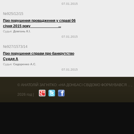
07.01.2015
№925/12/15
Про порушення провадження у справі 06
січня 2015 року ...
Судья:
Довгань К.І.
07.01.2015
№927/1573/14
Про порушення справи про банкрутство
Суддя А
Судья:
Сидоренко А.С.
07.01.2015
©
АНАТОЛІЙ ЗАГНІТКО: «НА ДОНБАСІ СВІДОМО ФОРМУВАВСЯ ...
,
2026 год |