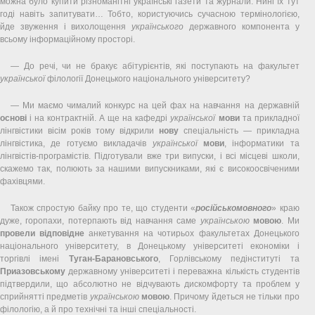
можна було купити різноманітні українські газети та журнали. Нині їх тут
годі навіть запитувати… Тобто, користуючись сучасною термінологією,
йде звуження і вихолощення
українського
державного компонента у
всьому інформаційному просторі.
— До речі, чи не бракує абітурієнтів, які поступають на факультет
української
філології Донецького національного університету?
— Ми маємо чималий конкурс на цей фах на навчання на державній
основі
і на контрактній. А ще на кафедрі
української
мови
та прикладної
лінгвістики вісім років тому відкрили
нову
спеціальність — прикладна
лінгвістика, де готуємо викладачів
української
мови
, інформатики та
лінгвістів-програмістів. Підготували вже три випуски, і всі місцеві школи,
скажемо так, полюють за нашими випускниками, які є високоосвіченими
фахівцями.
Також спростую байку про те, що студенти «
російськомовного
» краю
дуже, горопахи, потерпають від навчання саме
українською
мовою
. Ми
провели
відповідне
анкетування на чотирьох факультетах Донецького
національного університету, в Донецькому університеті економіки і
торгівлі імені
Туган-Барановського
, Горлівському педінституті та
Приазовському
державному університеті і переважна кількість студентів
підтвердили, що абсолютно не відчувають дискомфорту та проблем у
сприйнятті предметів
українською
мовою
. Причому йдеться не тільки про
філологію, а й про технічні та інші спеціальності.