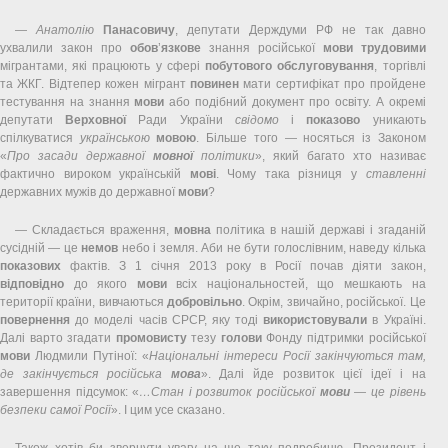
—
Анатолію
Панасовичу
, депутати Держдуми РФ не так давно
ухвалили закон про
обов
’
язкове
знання російської
мови
трудовими
мігрантами, які працюють у сфері
побутового
обслуговування
, торгівлі
та ЖКГ. Відтепер кожен мігрант
повинен
мати сертифікат про пройдене
тестування на знання
мови
або подібний документ про освіту. А окремі
депутати
Верховної
Ради України
свідомо
і
показово
уникають
спілкуватися
українською
мовою
. Більше того — носяться із Законом
«
Про засади державної
мовної
політики
», який багато хто називає
фактично вироком українській
мові
. Чому така різниця у
ставленні
державних мужів до державної
мови
?
— Складається враження,
мовна
політика в нашій державі і згаданій
сусідній — це
немов
небо і земля. Аби не бути голослівним, наведу кілька
показових
фактів. З 1 січня 2013 року в Росії почав діяти закон,
відповідно
до якого
мови
всіх національностей, що мешкають на
території країни, вивчаються
добровільно
. Окрім, звичайно, російської. Це
повернення
до моделі часів СРСР, яку тоді
використовували
в Україні.
Далі варто згадати
промовисту
тезу
голови
Фонду підтримки російської
мови
Людмили Путіної: «
Національні інтереси Росії закінчуються там,
де закінчується російська
мова
». Далі йде розвиток цієї ідеї і на
завершення підсумок: «
…Стан і розвиток російської
мови
— це рівень
безпеки самої Росії
». І цим усе сказано.
Також хотів би звернути увагу на ще таку подробицю. Президент і