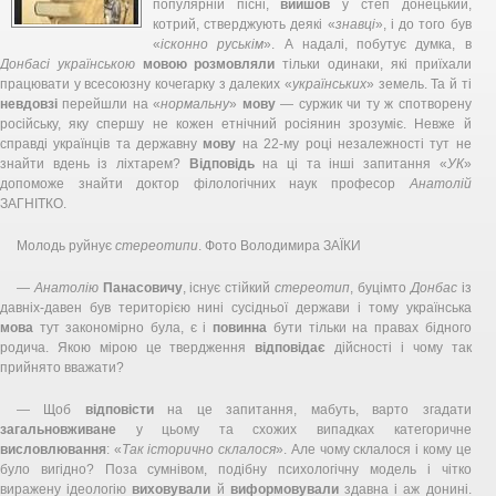
популярній пісні,
вийшов
у степ донецький,
котрий, стверджують деякі «
знавці
», і до того був
«
ісконно руськім
». А надалі, побутує думка, в
Донбасі
українською
мовою
розмовляли
тільки одинаки, які приїхали
працювати у всесоюзну кочегарку з далеких «
українських
» земель. Та й ті
невдовзі
перейшли на «
нормальну
»
мову
— суржик чи ту ж спотворену
російську, яку спершу не кожен етнічний росіянин зрозуміє. Невже й
справді українців та державну
мову
на 22-му році незалежності тут не
знайти вдень із ліхтарем?
Відповідь
на ці та інші запитання «
УК
»
допоможе знайти доктор філологічних наук професор
Анатолій
ЗАГНІТКО.
Молодь руйнує
стереотипи
. Фото Володимира ЗAЇКИ
—
Анатолію
Панасовичу
, існує стійкий
стереотип
, буцімто
Донбас
із
давніх-давен був територією нині сусідньої держави і тому українська
мова
тут закономірно була, є і
повинна
бути тільки на правах бідного
родича. Якою мірою це твердження
відповідає
дійсності і чому так
прийнято вважати?
— Щоб
відповісти
на це запитання, мабуть, варто згадати
загальновживане
у цьому та схожих випадках категоричне
висловлювання
: «
Так історично склалося
». Але чому склалося і кому це
було вигідно? Поза сумнівом, подібну психологічну модель і чітко
виражену ідеологію
виховували
й
виформовували
здавна і аж донині.