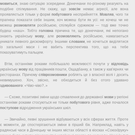
мовиться
, знаю ситуацію зсередини. Донеччани по-різному реагують на
подібне спілкування. Не скажу, що
зовсім
немає агресії, але вона
проявляється тільки у формі
побутового
несприйняття.
Мовляв
, чого ти
прагнеш показати себе іншим, хоч можеш бути як усі: не хочеш чи не
можеш
розмовляти
російською, спілкуйся суржиком — тоді вже точно
будеш «
наш
». Тобто
головна
причина те, що донеччани, які непогано
знають українську
мову
, але
розмовляють
російською, намагаються
уникати певного дискомфорту. Іншими
словами
, не хочеться виділятися
із загальної маси і не вабить перспектива того, що на тебе
показуватимуть пальцем.
Втім, останніми роками побільшало можливості почути у
відповідь
українську
мову
від працівників пошти, Ощадбанку, а також у кав’ярнях чи
ресторанах. Причому
співрозмовники
роблять це з власної волі і досить
невимушено. Хоч, звісно, не обходиться й без отого удавано
здивованого
: «
Чіво-чіво?..
»
— Схоже, позитивні зміни щодо
ставлення
до державної
мови
у регіоні
останніми роками стосуються не тільки
побутового
рівня, адже почалося
поступове
відродження українських шкіл.
— Звичайно, певні зрушення відбуваються у всіх сферах життя. Проте
є моменти, де спостерігаються зміни в гірший бік. Наприклад, навіть у
радянські часи в Донецьку чи інших містах області в кіосках «
Союздруку
»