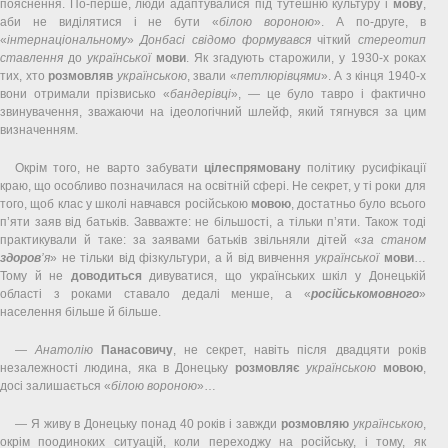
пояснення. По-перше, люди адаптувалися під тутешню культуру і
мову
,
аби не виділятися і не бути «
білою вороною
». А по-друге, в
«
інтернаціональному
»
Донбасі
свідомо
формувався
чіткий
стереотип
ставлення
до
української
мови
. Як згадують старожили, у 1930-х роках
тих, хто
розмовляв
українською
, звали «
петлюрівцями
». А з кінця 1940-х
вони отримали прізвисько «
бандерівці
», — це було тавро і фактично
звинувачення, зважаючи на ідеологічний шлейф, який тягнувся за цим
визначенням.
Окрім того, не варто забувати
цілеспрямовану
політику русифікації
краю, що особливо позначилася на освітній сфері. Не секрет, у ті роки для
того, щоб клас у школі навчався російською
мовою
, достатньо було всього
п’яти заяв від батьків. Завважте: не більшості, а тільки п’яти. Також тоді
практикували й таке: за заявами батьків звільняли дітей «
за станом
здоров
’я
» не тільки від фізкультури, а й від вивчення
української
мови
…
Тому й не
доводиться
дивуватися, що українських шкіл у Донецькій
області з роками ставало дедалі менше, а «
російськомовного
»
населення більше й більше.
—
Анатолію
Панасовичу
, не секрет, навіть після двадцяти років
незалежності людина, яка в Донецьку
розмовляє
українською
мовою
,
досі залишається «
білою вороною
»…
— Я живу в Донецьку понад 40 років і завжди
розмовляю
українською
,
окрім поодиноких ситуацій, коли переходжу на російську, і тому, як