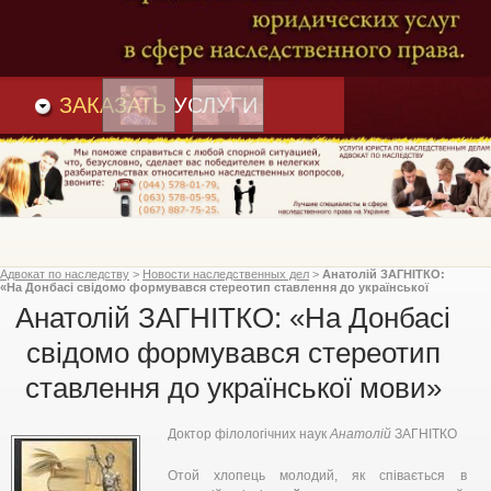
Преимущества
и
Вакансии
Статьи
ЗАКАЗАТЬ
УСЛУГИ
Адвокат по наследству
>
Новости наследственных дел
>
Анатолій ЗАГНІТКО:
«На Донбасі свідомо формувався стереотип ставлення до української
мови»
Анатолій ЗАГНІТКО: «На Донбасі
свідомо формувався стереотип
ставлення до української мови»
Доктор філологічних наук
Анатолій
ЗАГНІТКО
Отой хлопець молодий, як співається в