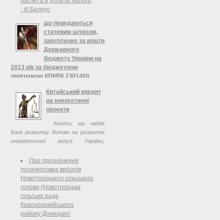
расчета и уплаты налога,
- И.Белоус
що передаються
статевим шляхом,
закуплених за кошти
Державного
бюджету України на
2013 рік за бюджетною
програмою КПКВК 2301400
"Забезпечення медичних
Китайський кредит
заходів окремих державних
на енергетичні
програм та комплексних
проекти
заходів програмного
характеру" за напрямом
Кошти, що надає
Державна програма
Банк розвитку Китаю на розвиток
"Репродуктивне здоров'я нації"
енергетичної галузі України,
на період до 2015 року",
планується розділити на сім
Міністерство охорони здоров'я
проектів.
Про призначення
України
позачергових виборів
Новотроїцького сільського
Про затвердження Розподілу
голови (Новотроїцька
імуноферментних тест-систем
сільська рада
для досліджень сироватки крові на
Красноармійського
TORCH-інфекції та інші інфекції, що
району Донецької
передаються статевим шляхом,