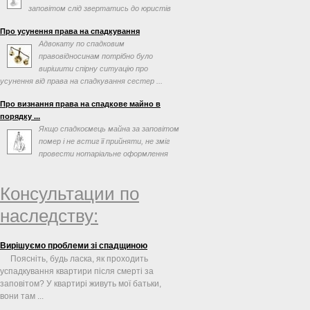
заповітом слід звертатись до юристів
по спадковим справам. ...
Про усунення права на спадкування
Адвокату по спадковим
правовідносинам потрібно було
вирішити спірну ситуацію про
усунення від права на спадкування сестер ...
Про визнання права на спадкове майно в
порядку ...
Якщо спадкоємець майна за заповітом
помер і не встиг її прийняти, не зміг
провести нотаріальне оформлення
після відкриття ...
Консультации по
наследству:
Вирішуємо проблеми зі спадщиною
Поясніть, будь ласка, як проходить
успадкування квартири після смерті за
заповітом? У квартирі живуть мої батьки,
вони там ...