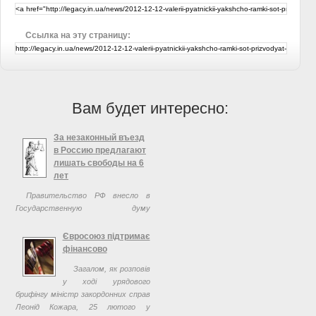
Ссылка на эту страницу:
Вам будет интересно:
За незаконный въезд
в Россию предлагают
лишать свободы на 6
лет
Правительство РФ внесло в
Государственную думу
законопроект, вводящий уголовную
ответственность за въезд в
Євросоюз підтримає
Россию депортированным
фінансово
иностранцам. Как следует из
Загалом, як розповів
текста законопроекта,
у ході урядового
пересечение ...
брифінгу міністр закордонних справ
Леонід Кожара, 25 лютого у