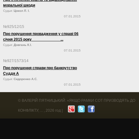
моральної шкоди
Судья:
Цокол Л. І.
07.01.2015
№925/12/15
Про порушення провадження у справі 06
січня 2015 року ...
Судья:
Довгань К.І.
07.01.2015
№927/1573/14
Про порушення справи про банкрутство
Суддя А
Судья:
Сидоренко А.С.
07.01.2015
©
ВАЛЕРІЙ ПЯТНИЦЬКИЙ: «ЯКЩО РАМКИ СОТ ПРИЗВОДЯТЬ ДО
КОНФЛІКТУ, ...
, 2026 год |