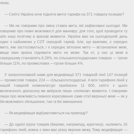
лінію.
— Себто Україна хоче підняти митні тарифи на 371 товарну позицію?
— Ми не говоримо про зміну ставок мита, які зафіксовані сьогодні. Ми
говоримо про певні можливості для маневру: для того, щоб проводити ту
або іншу політику в кризові моменти. Україна має на сьогоднішній день
один з найнижчих у СОТ середній тариф. Але, що важливо, є середнє
мито, яке застосовується, і є середнє зв’язане мито — встановлені межі,
вище яких країна піднімати мито не може. Так от, у нас ці межі в
середньому становлять 6,28%, по сільськогосподарських товарах — трохи
більше 11%, по промислових —трохи більше 4%.
У запропонованій нами для модифікації 371 товарній лінії 147 позицій
— промислові товари, 224 — сільськогосподарські. А всіх тарифних ліній у
нашій товарній номенклатурі приблизно 11 600, себто з цього
величезного діапазону ми вибрали лише «
точкові
» моменти. І говоримо
лише про можливість певного корегування саме отієї верхньої межі — як у
бік можливого збільшення, так і в бік зменшення.
— Як модифікація відбуватиметься на прикладі?
— До однієї групи товарів (беремо, наприклад, курятину), належить 16
тарифних ліній, кожна з яких має різну верхню межу. Тому модифікація —