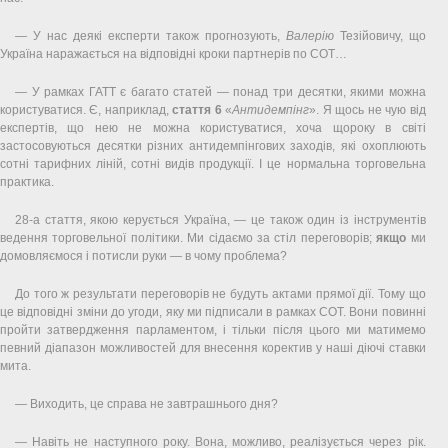
— У нас деякі експерти також прогнозують,
Валерію
Тезійовичу, що
Україна наражається на відповідні кроки партнерів по СОТ…
— У рамках ГАТТ є багато статей — понад три десятки, якими можна
користуватися. Є, наприклад,
стаття 6
«
Антидемпінг
». Я щось не чую від
експертів, що нею не можна користуватися, хоча щороку в світі
застосовуються десятки різних антидемпінгових заходів, які охоплюють
сотні тарифних ліній, сотні видів продукції. І це нормальна торговельна
практика.
28-а стаття, якою керується Україна, — це також один із інструментів
ведення торговельної політики. Ми сідаємо за стіл переговорів;
якщо
ми
домовляємося і потисли руки — в чому проблема?
До того ж результати переговорів не будуть актами прямої дії. Тому що
це відповідні зміни до угоди, яку ми підписали в рамках СОТ. Вони повинні
пройти затвердження парламентом, і тільки після цього ми матимемо
певний діапазон можливостей для внесення коректив у наші діючі ставки
мита.
— Виходить, це справа не завтрашнього дня?
— Навіть не наступного року. Вона, можливо, реалізується через рік.