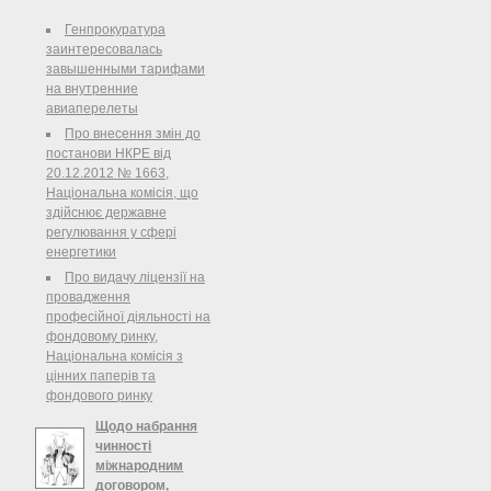
Брюсселі планується підписати та
ухвалити чотири документи.
Генпрокуратура
заинтересовалась
завышенными тарифами
на внутренние
авиаперелеты
Про внесення змін до
постанови НКРЕ від
20.12.2012 № 1663,
Національна комісія, що
здійснює державне
регулювання у сфері
енергетики
Про видачу ліцензії на
провадження
професійної діяльності на
фондовому ринку,
Національна комісія з
цінних паперів та
фондового ринку
Щодо набрання
чинності
міжнародним
договором,