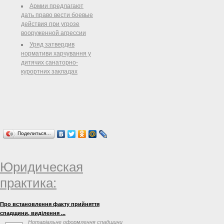
Армии предлагают
дать право вести боевые
действия при угрозе
вооруженной агрессии
Уряд затвердив
нормативи харчування у
дитячих санаторно-
курортних закладах
Поделиться…
Юридическая
практика:
Про встановлення факту прийняття
спадщини, виділення ...
Нотаріальне оформлення спадщини