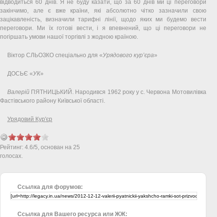
відводиться 60 днів. Я не буду казати, що за 60 днів ми ці переговори
закінчимо, але є вже країни, які абсолютно чітко зазначили свою
зацікавленість, визначили тарифні лінії, щодо яких ми будемо вести
переговори. Ми їх готові вести, і я впевнений, що ці переговори не
погіршать умови нашої торгівлі з жодною країною.
Віктор СЛЬОЗКО спеціально для «
Урядового кур’єра
»
ДОСЬЄ «
УК
»
Валерій
ПЯТНИЦЬКИЙ. Народився 1962 року у с. Червона Мотовилівка
Фастівського району Київської області.
Урядовий Кур'єр
Рейтинг:
4.6
/
5
, основан на
25
голосах.
Ссылка для форумов:
Ссылка для Вашего ресурса или ЖЖ: