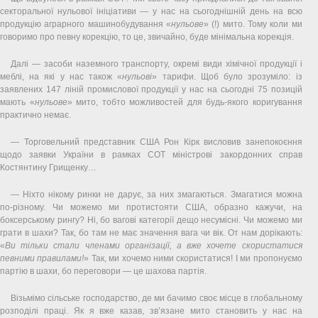
секторальної нульової ініціативи — у нас на сьогоднішній день на всю
продукцію аграрного машинобудування «
нульове
» (!) мито. Тому коли ми
говоримо про певну корекцію, то це, звичайно, буде мінімальна корекція.
Далі — засоби наземного транспорту, окремі види хімічної продукції і
меблі, на які у нас також «
нульові
» тарифи. Щоб було зрозуміло: із
заявлених 147 ліній промислової продукції у нас на сьогодні 75 позицій
мають «
нульове
» мито, тобто можливостей для будь-якого коригування
практично немає.
— Торговельний представник США Рон Кірк висловив занепокоєння
щодо заявки України в рамках СОТ міністрові закордонних справ
Костянтину Грищенку…
— Ніхто нікому ринки не дарує, за них змагаються. Змагатися можна
по-різному. Чи можемо ми протистояти США, образно кажучи, на
боксерському рингу? Ні, бо вагові категорії дещо несумісні. Чи можемо ми
грати в шахи? Так, бо там не має значення вага чи вік. От нам дорікають:
«
Ви тільки стали членами організації, а вже хочете скористатися
певними правилами!
» Так, ми хочемо ними скористатися! І ми пропонуємо
партію в шахи, бо переговори — це шахова партія.
Візьмімо сільське господарство, де ми бачимо своє місце в глобальному
розподілі праці. Як я вже казав, зв’язане мито становить у нас на