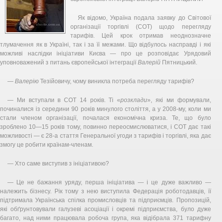
Як відомо, Україна подала заявку до Світової
організації торгівлі (СОТ) щодо перегляду
тарифів. Цей крок отримав неоднозначне
тлумачення як в Україні, так і за її межами. Що відбулось насправді і які
можливі наслідки ініціативи Києва — про це розповідає Урядовий
уповноважений з питань європейської інтеграції
Валерій
Пятницький.
—
Валерію
Тезійовичу, чому виникла потреба перегляду тарифів?
— Ми вступали в СОТ 14 років. Ті «
розклади
», які ми формували,
починалися із середини 90 років минулого століття, а у 2008-му, коли ми
стали членом організації, почалася економічна криза. Те, що було
зроблено 10—15 років тому, повинно переосмислюватися, і СОТ дає такі
можливості — є 28-а стаття Генеральної угоди з тарифів і торгівлі, яка дає
змогу це робити країнам-членам.
— Хто саме виступив з ініціативою?
— Це не бажання уряду, перша ініціатива — і це дуже важливо —
належить бізнесу. Рік тому з нею виступила Федерація роботодавців, її
підтримала Українська спілка промисловців та підприємців. Пропозицій,
які обґрунтовували галузеві асоціації і окремі підприємства, було дуже
багато, над ними працювала робоча група, яка відібрала 371 тарифну