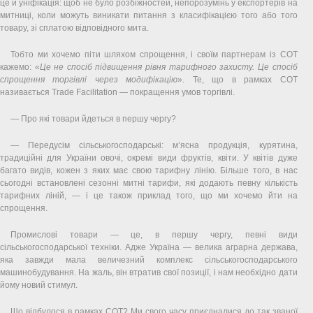
це й уніфікація: щоб не було розбіжностей, непорозумінь у експортерів на
митниці, коли можуть виникати питання з класифікацією того або того
товару, зі сплатою відповідного мита.
Тобто ми хочемо піти шляхом спрощення, і своїм партнерам із СОТ
кажемо: «
Це не спосіб підвищення рівня тарифного захисту. Це спосіб
спрощення торгівлі через модифікацію
». Те, що в рамках СОТ
називається Trade Facilitation — покращення умов торгівлі.
— Про які товари йдеться в першу чергу?
— Передусім сільськогосподарські: м’ясна продукція, курятина,
традиційні для України овочі, окремі види фруктів, квіти. У квітів дуже
багато видів, кожен з яких має свою тарифну лінію. Більше того, в нас
сьогодні встановлені сезонні митні тарифи, які додають певну кількість
тарифних ліній, — і це також приклад того, що ми хочемо йти на
спрощення.
Промислові товари — це, в першу чергу, певні види
сільськогосподарської техніки. Адже Україна — велика аграрна держава,
яка завжди мала величезний комплекс сільськогосподарського
машинобудування. На жаль, він втратив свої позиції, і нам необхідно дати
йому новий стимул.
Що відбулося в рамках СОТ? Ми свого часу приєдналися до так званої