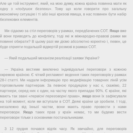
Але це той інструмент, який, на мою думку, кожна країна повинна мати як
одну з «
подушок безпеки
». Тому що коли говорити про загальну
економічну ситуацію і ті або інші кризові явища, в нас повинен бути набір
безпекових елементів.
Ми сідаємо за стіл переговорів у рамках, передбачених СОТ.
Якщо
вже
й вони приводять до конфлікту, тоді які ж міжнародно-правові рамки ми
повинні обирати? В цьому разі ми діємо абсолютно коректно і, певен, це
буде сприяти подальшій відвертій розмові в рамках СОТ.
— Який подальший механізм реалізації заявки України?
— Україна вестиме виключно індивідуальні переговори з кожною
окремою країною. Є чіткий регламент ведення таких переговорів у рамках
28-ї статті. Ми надали інформацію про модифікацію товарних ліній усім
торговельним партнерам. За певною продукцією у нас є, скажімо, 22
партнери, серед них є один, на частку якого припадає 90%. Є країни, які
мають так звані «
первісні переговорні права
»,
якщо
вони їх зафіксували
на той момент, коли ми вступали в СОТ. Деякі країни це зробили. І тоді,
незалежно від їхньої частки, вони мають право провести з нами
переговори.
Якщо
таких прав у країн немає, то ми будемо вести
переговори тільки з основними постачальниками.
З 12 грудня почався відлік часу. Як звичайно, для переговорів