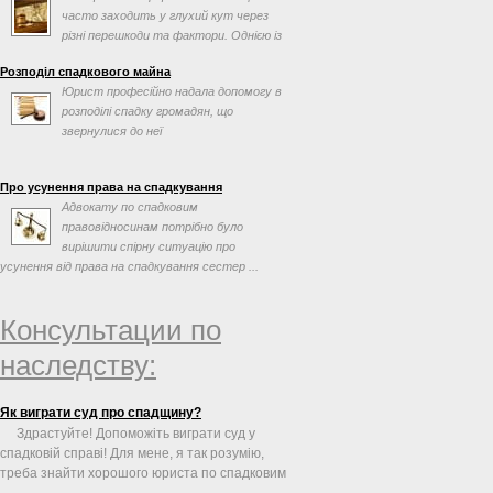
часто заходить у глухий кут через
різні перешкоди та фактори. Однією із
таких перешкод може ...
Розподіл спадкового майна
Юрист професійно надала допомогу в
розподілі спадку громадян, що
звернулися до неї
Про усунення права на спадкування
Адвокату по спадковим
правовідносинам потрібно було
вирішити спірну ситуацію про
усунення від права на спадкування сестер ...
Консультации по
наследству:
Як виграти суд про спадщину?
Здрастуйте! Допоможіть виграти суд у
спадковій справі! Для мене, я так розумію,
треба знайти хорошого юриста по спадковим
...