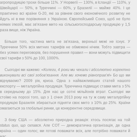
агропродукцію трохи більше 11%. У Норвегії — 130%, в Ісландії — 110%, у
Швейцарії — 50%, в Туреччині — 60%, у Бразилії — майже 40%. І це
практично всі країни G-20, які за рівнем свого економічного розвитку не
йдуть ні в яке порівняння з Україною. Європейський Союз, щоб не було
ніяких ілюзій, має зв’язане мито на сільськогосподарську продукцію у 1,5
раза вище, ніж Україна.
Більше того, частина мита не зв’язана, верхньої межі не існує. У
Туреччини 50% всіх митних тарифів не обмежені нічим. Тобто завтра —
без усяких переговорів, без порушення правил — вони можуть підвищити
свої тарифи з 50% до 100, 1000%.
Сьогодні ми кажемо: «
Колеги, 4 роки ми чекали і абсолютно коректно
виконували всі свої зобов’язання. Але ми хочемо рівноправ’я!
» Бо що ми
відчуваємо? 2009 рік, криза. Одна з найважливіших статей нашого
експорту — металургійна продукція. Туреччина підвищує ставки мита з 5%
в середньому до 15%. Для нас це сотні мільйонів втрат. Сьогодні ми
стоїмо на порозі того, що з 1 січня 2013 року на ту ж саму металургійну
продукцію Бразилія збирається підняти своє мито з 10% до 25%. Країни
змагаються за глобальні ринки, це конкурентне середовище.
З боку США — абсолютно природна реакція: хтось посягає на той
status quo, що склався. Але СОТ — демократична організація, де одна
країна — один голос; ми готові поважати всіх, але потрібно поважати й
нас.