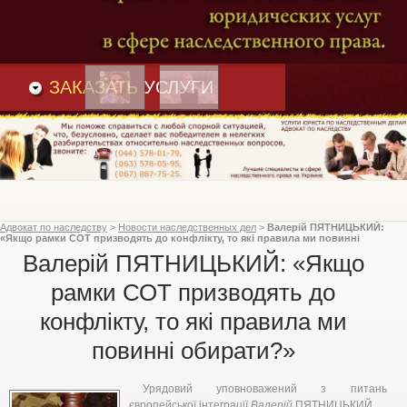
Преимущества
и
Вакансии
Статьи
ЗАКАЗАТЬ
УСЛУГИ
Адвокат по наследству
>
Новости наследственных дел
>
Валерій ПЯТНИЦЬКИЙ:
«Якщо рамки СОТ призводять до конфлікту, то які правила ми повинні
обирати?»
Валерій ПЯТНИЦЬКИЙ: «Якщо
рамки СОТ призводять до
конфлікту, то які правила ми
повинні обирати?»
Урядовий уповноважений з питань
європейської інтеграції
Валерій
ПЯТНИЦЬКИЙ