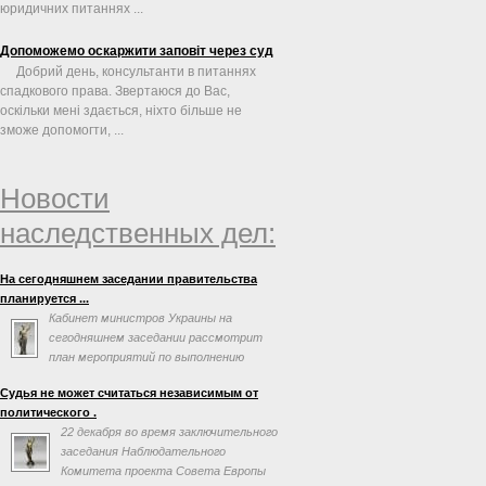
юридичних питаннях ...
Допоможемо оскаржити заповіт через суд
Добрий день, консультанти в питаннях
спадкового права. Звертаюся до Вас,
оскільки мені здається, ніхто більше не
зможе допомогти, ...
Новости
наследственных дел:
На сегодняшнем заседании правительства
планируется ...
Кабинет министров Украины на
сегодняшнем заседании рассмотрит
план мероприятий по выполнению
соглашения об ассоциации с
Судья не может считаться независимым от
Евросоюзом. Об этом говорится в повестке дня
политического .
заседания на сайте правительства.
22 декабря во время заключительного
заседания Наблюдательного
Комитета проекта Совета Европы