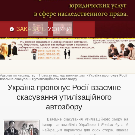
Преимущества
и
Вакансии
Статьи
ЗАКАЗАТЬ
УСЛУГИ
Адвокат по наследству
>
Новости наследственных дел
>
Україна пропонує Росії
взаємне скасування утилізаційного автозбору
Україна пропонує Росії взаємне
скасування утилізаційного
автозбору
Взаємне скасування утилізаційного збору на
імпорт автомобілів
Україною
і
Росією
була б
найкращим варіантом для обох сторін, вважає