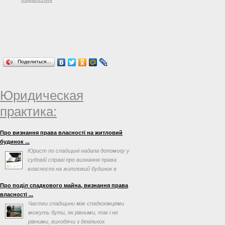
Поделиться…
Юридическая
практика:
Про визнання права власності на житловий
будинок ...
Юрист по спадщині надала допомогу у
судовій справі про визнання права
власності на житловий будинок в
порядку спадкування
Про поділ спадкового майна, визнання права
власності ...
Частки спадщини між спадкоємцями
можуть бути, як рівними, так і не
рівними, виходячи з декількох