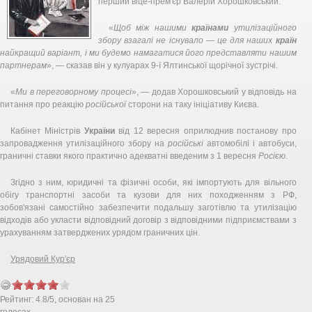
перший віце-прем'єр Валерій Хорошковський.
«
Щоб між нашими
країнами
утилізаційного
збору взагалі не існувало — це для наших
країн
найкращий варіант, і ми будемо намагатися його представляти нашим
партнерам
», — сказав він у кулуарах 9-ї Ялтинської щорічної зустрічі.
«
Ми в переговорному процесі
», — додав Хорошковський у відповідь на
питання про реакцію
російської
сторони на таку ініціативу Києва.
Кабінет Міністрів
України
від 12 вересня оприлюднив постанову про
запровадження утилізаційного збору на
російські
автомобілі і автобуси,
граничні ставки якого практично адекватні введеним з 1 вересня
Росією
.
Згідно з ним, юридичні та фізичні особи, які імпортують для вільного
обігу транспортні засоби та кузови для них походженням з РФ,
зобов'язані самостійно забезпечити подальшу заготівлю та утилізацію
відходів або укласти відповідний договір з відповідними підприємствами з
урахуванням затверджених урядом граничних цін.
Урядовий Кур'єр
Рейтинг:
4.8
/
5
, основан на
25
голосах.