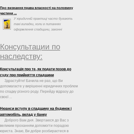
факторів, таких як заповіт ...
Про визнання права власності на половину
частини ...
У юридичній практиці часто бувають
такі випадки, коли в питаннях
оформлення спадщини, законні
спадкоємці або спадкоємці за ...
Консультации по
наследству:
Консультація про те, як подати позов до
суду про прийняття спадщини
Здрастуйте! Бачила не раз, що Ви
допомагаєте у вирішенні юридичних проблем
по спадку різного роду. Перейду відразу до
своєї ...
Нюанси вступу в спадщину на будинок і
автомобіль, вклад у банку
Доброго Вам дня. Звертаюся до Вас з
великим проханням допомогти порадою
юриста. Знаю, Ви добре розбираєтеся в