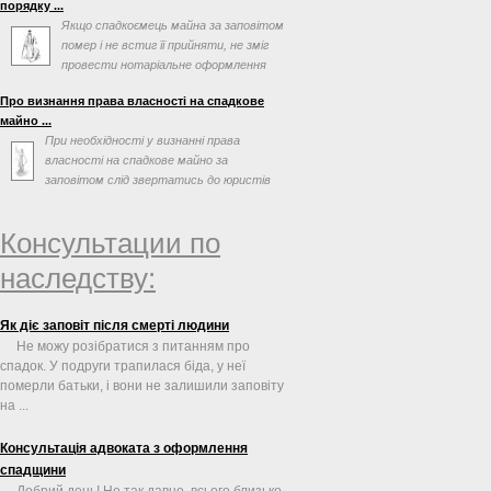
порядку ...
Якщо спадкоємець майна за заповітом
помер і не встиг її прийняти, не зміг
провести нотаріальне оформлення
після відкриття ...
Про визнання права власності на спадкове
майно ...
При необхідності у визнанні права
власності на спадкове майно за
заповітом слід звертатись до юристів
по спадковим справам. ...
Консультации по
наследству:
Як діє заповіт після смерті людини
Не можу розібратися з питанням про
спадок. У подруги трапилася біда, у неї
померли батьки, і вони не залишили заповіту
на ...
Консультація адвоката з оформлення
спадщини
Добрий день! Не так давно, всього близько