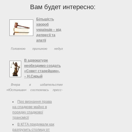
Вам будет интересно:
Більшість
хвороб
українців – від
депресії та
апатії
Головною причиною недуг
українців, більше половини яких не
можуть назвати себе здоровими,
В адвокатуре
лікарі називають хронічну депресію.
необходимо создать
«Совет старейшин»,
– Н.Сирый
Вчера в издательстве
«Юстиниан» состоялась пресс-
конференция председателя рабочей
группы по вопросам
Про визнання права
реформирования адвокатуры
на спадкове майно в
Николая Сирого. Как сообщил
порядку спадкової
корреспондент «ЮП», в
трансмісії
частности, г-н ...
В КГГА придумали как
разгрузить столицу от