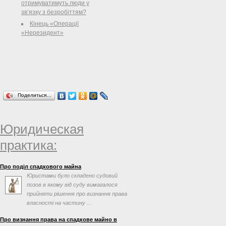
отримуватимуть люди у
зв’язку з безробіттям?
Кінець «Операції
«Нерезидент»
Поделиться…
Юридическая
практика:
Про поділ спадкового майна
Юристами було складено судовий
позов в якому від суду вимагалося
прийняти рішення про визнання права
власності на частину ...
Про визнання права на спадкове майно в