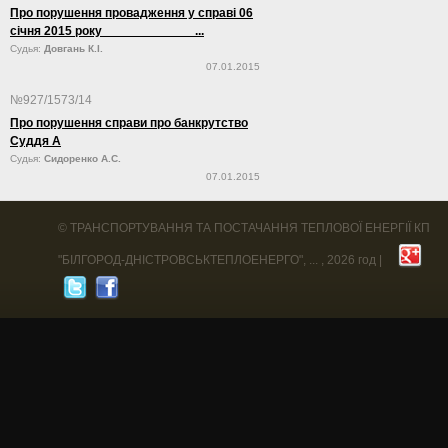
Про порушення провадження у справі 06
січня 2015 року ...
Судья:
Довгань К.І.
07.01.2015
№927/1573/14
Про порушення справи про банкрутство
Суддя А
Судья:
Сидоренко А.С.
07.01.2015
©
ТРАНСПОРТУВАННЯ ТА ПОСТАЧАННЯ ТЕПЛОВОЇ ЕНЕРГІЇ КП
"БІЛГОРОД-ДНІСТРОВСЬКТЕПЛОЕНЕРГО", ...
, 2026 год |