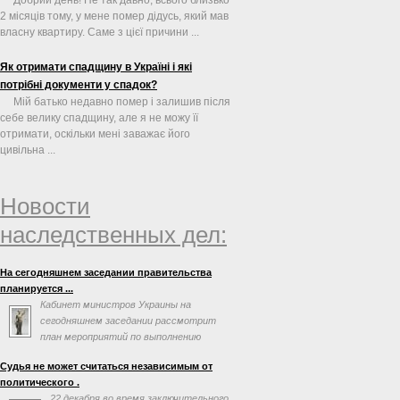
2 місяців тому, у мене помер дідусь, який мав
власну квартиру. Саме з цієї причини ...
Як отримати спадщину в Україні і які
потрібні документи у спадок?
Мій батько недавно помер і залишив після
себе велику спадщину, але я не можу її
отримати, оскільки мені заважає його
цивільна ...
Новости
наследственных дел:
На сегодняшнем заседании правительства
планируется ...
Кабинет министров Украины на
сегодняшнем заседании рассмотрит
план мероприятий по выполнению
соглашения об ассоциации с
Судья не может считаться независимым от
Евросоюзом. Об этом говорится в повестке дня
политического .
заседания на сайте правительства.
22 декабря во время заключительного