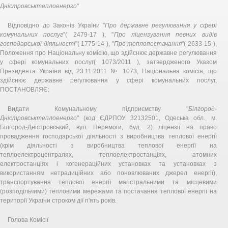
Дністровськтеплоенерго
"
Відповідно до Законів України "
Про державне регулювання у сфері
комунальних послуг
"( 2479-17 ), "
Про ліцензування певних видів
господарської діяльності
"( 1775-14 ), "
Про теплопостачання
"( 2633-15 ),
Положення про Національну комісію, що здійснює державне регулювання
у сфері комунальних послуг( 1073/2011 ), затвердженого Указом
Президента України від 23.11.2011 № 1073, Національна комісія, що
здійснює державне регулювання у сфері комунальних послуг,
ПОСТАНОВЛЯЄ:
Видати Комунальному підприємству "
Білгород-
Дністровськтеплоенерго
" (код ЄДРПОУ 32132501, Одеська обл., м.
Білгород-Дністровський, вул. Перемоги, буд. 2) ліцензії на право
провадження господарської діяльності з виробництва теплової енергії
(крім діяльності з виробництва теплової енергії на
теплоелектроцентралях, теплоелектростанціях, атомних
електростанціях і когенераційних установках та установках з
використанням нетрадиційних або поновлюваних джерел енергії),
транспортування теплової енергії магістральними та місцевими
(розподільчими) тепловими мережами та постачання теплової енергії на
території України строком дії п'ять років.
Голова Комісії