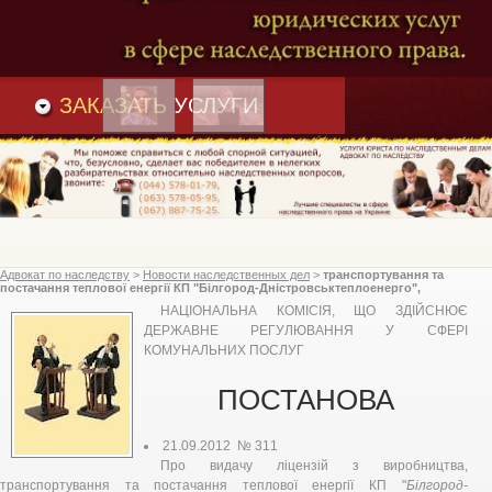
Преимущества
и
Вакансии
Статьи
ЗАКАЗАТЬ
УСЛУГИ
Адвокат по наследству
>
Новости наследственных дел
>
транспортування та
постачання теплової енергії КП "Білгород-Дністровськтеплоенерго",
Національна комісія, що здійснює державне регулювання у сфері
НАЦІОНАЛЬНА КОМІСІЯ, ЩО ЗДІЙСНЮЄ
комунальних послуг
ДЕРЖАВНЕ РЕГУЛЮВАННЯ У СФЕРІ
КОМУНАЛЬНИХ ПОСЛУГ
ПОСТАНОВА
21.09.2012 № 311
Про видачу ліцензій з виробництва,
транспортування та постачання теплової енергії КП "
Білгород-