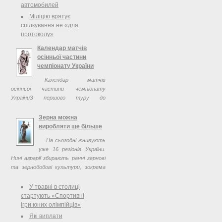
автомобилей
Міліцію врятує
спілкування не «для
протоколу»
Календар матчів
осінньої частини
чемпіонату України
Календар матчів
осінньої частини чемпіонату
УкраїниЗ першого туру до
вісімнадцятого
Зерна можна
виробляти ще більше
На сьогодні жнивують
уже 16 регіонів України.
Нині аграрії збирають ранні зернові
та зернобобові культури, зокрема
озимий ячмінь і пшеницю, а також
ярий ячмінь і горох. Нині
У травні в столиці
сільгоспвиробники ...
стартують «Спортивні
ігри юних олімпійців»
Які виплати