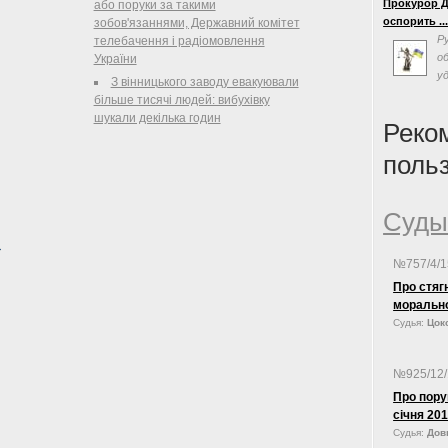
Прокурор Д
або поруки за такими
эффективно
оспорить ..
зобов'язаннями, Державний комітет
власти на 
Р
телебачення і радіомовлення
Суда Украин
о
України
«одним из с
у
формирован
З вінницького заводу евакуювали
с
на совреме
більше тисячі людей: вибухівку
люстрацию,
политическ
шукали декілька годин
Реко
поль
Суды
№757/4/
Про стяг
моральн
Судья:
Цоко
№925/12
Про пору
січня
Судья:
Довг