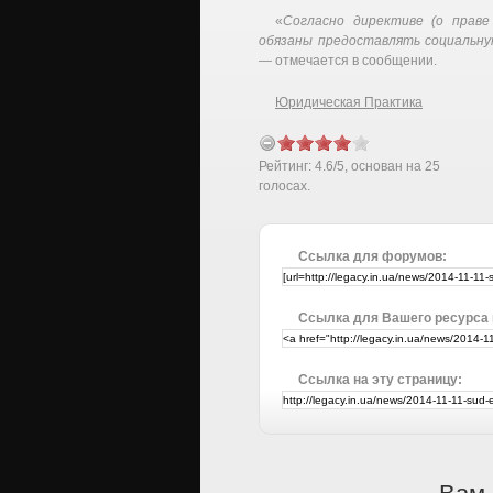
«
Согласно директиве (о праве
обязаны предоставлять социальну
— отмечается в сообщении.
Юридическая Практика
Рейтинг:
4.6
/
5
, основан на
25
голосах.
Ссылка для форумов:
Ссылка для Вашего ресурса
Ссылка на эту страницу: