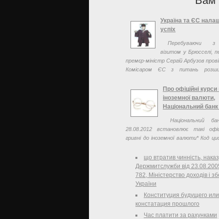
Вам 
Україна та ЄС нала
успіх
Перебуваючи з
візитом у Брюсселі, п
премєр-міністр Сергій Арбузов прові
Комісаром ЄС з питань розш
Європейської політики сусідств
Фюле.
Про офіційні курси 
іноземної валюти,
Національний банк
Національний ба
28.08.2012 встановлює такі офіц
гривні до іноземної валюти* Код ц
літерний Кількість одиниць На
Офіційний курс
що втратив чинність, нака
Держмитслужби від 23.08.20
782, Міністерство доходів і зб
України
Конституция будущего или
констатация прошлого
Час платити за рахунками