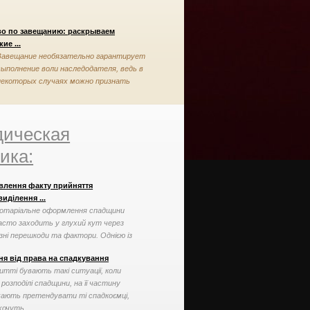
во по завещанию: раскрываем
ие ...
Завещание необязательно гарантирует
выполнение воли наследодателя, ведь в
некоторых случаях можно признать
завещание недействительным
ическая
ика:
влення факту прийняття
иділення ...
отаріальне оформлення спадщини
асто заходить у глухий кут через
ізні перешкоди та фактори. Однією із
аких перешкод може ...
ня від права на спадкування
итті бувають такі ситуації, коли
 розподілі спадщини, на її частину
ають претендувати ті спадкоємці,
хочуть ...