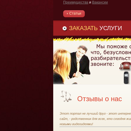
Преимущества
и
Вакансии
Статьи
ЗАКАЗАТЬ
УСЛУГИ
Отзывы о нас
Этот портал не лучший друг - этот интерн
сайт, - родственник для всех, кто сегодня ж
новыми видеоидеями!