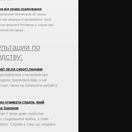
ня від права спадкування
правовою допомогою до наших
стів звернувся громадянин, який
сив правової допомоги у справі про
нення від права ...
ультации по
дству:
овіт після смерті людини
 розібратися з питанням про
одруги трапилася біда, у неї
тьки, і вони не залишили заповіту
о отримати спадок, який
за Законом
сім! У мене дуже серйозне
о спадкування майна, а саме
бабусі. Справа в тому, що недавно