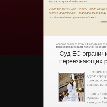
Как много нужной информации.
Этот интернет сайт не друг - этот интерн
портал, практически, - родственник для всех,
сегодня живёт актуальными идеями!
→ Остави
Адвокат по наследству
>
Новости наслед
переезжающих ради получения соцп
Суд ЕС огранич
переезжающих р
Экономиче
другую страну
помощи, може
решение вынес
Данный воп
Румынии — го
немецкого Лей