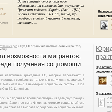
ет
Наследст
 кто
юридическ
ть отзыв
ственных дел
>
Суд ЕС ограничил возможности мигрантов,
Юрид
омощи
ил возможности мигрантов,
практ
ади получения соцпомощи
Про встано
спадщини, в
ски неактивным гражданам ЕС, которые переезжают в
Н
-участницу сообщества только для получения социальной
ч
т быть отказано в некоторых социальных льготах. Такое
р
 Суд ЕС 11 ноября.
т
Про усунен
У ж
рос был поднят во время рассмотрения дела двух граждан
при
спожи Дано и ее сына Флорина, которым социальный суд
баж
пцига отказал в выплате определенных социальных льгот.
які 