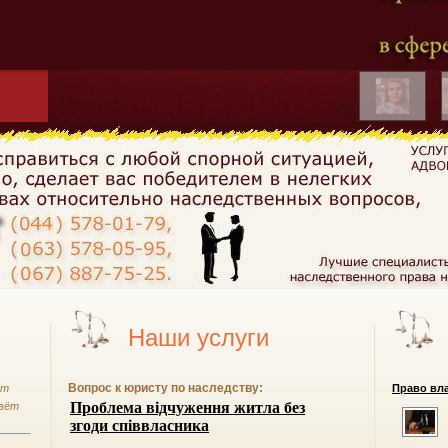
Наши услуги
Вопрос к юристу по наследству:
ет
Право вла
ивёт