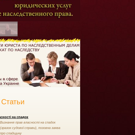
Статьи
сності на спадок
Визнання прав власності на спадок
(зразок судової справи), позовна заява
про спадщину