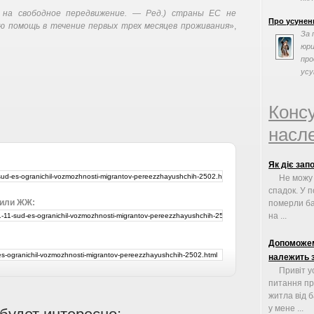
 на свободное передвижение. — Ред.) страны ЕС не
Про усунен
ю помощь в течение первых трех месяцев проживания
»,
За 
юри
про
усу
Конс
насле
Як діє зап
Не можу
спадок. У п
 или ЖЖ:
померли ба
на ...
Допоможем
належить 
Привіт у
питання пр
житла від 
у мене ...