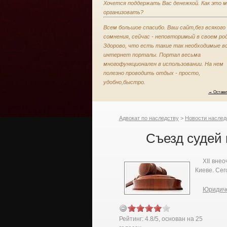
Хочется поддержать Вас денежкой. Как это 
организовать?
Всем большое спасибо. Ваш сайт,без всякого
сомнения, сейчас - неповторимый в своем род
Здорово, что есть такие так необходимые в
интернет порталы. Портал весьма
многофункционален в использовании. На нем
полезно проводить отдых - просто,
удобно,быстро.
→ Остави
Адвокат по наследству
>
Новости наслед
Съезд судей
XII вне
Киеве. Сег
Юридиче
Рейтинг:
4.8
/
5
, основан на
25