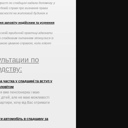
рист по спадщині надала допомогу у
удовій справі про визнання права
ласності на житловий будинок в
орядку спадкування
ня заповіту недійсним та усунення
 своїй юридичній практиці адвокати
о спадковим питанням зіткнулися із
акою цікавою справою, коли клієнт
могти ...
ультации по
дству:
а частка у спадщині та вступ у
аповітом
 я вже пенсіонерка і маю
х дітей, але не маю можливості
вартири, хочу від Вас отримати
ти автомобіль в спадщину за