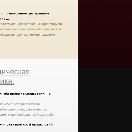
во по завещанию: раскрываем
ие ...
Завещание необязательно гарантирует
выполнение воли наследодателя, ведь в
некоторых случаях можно признать
завещание недействительным
ическая
ика:
я від права на спадкування та
ба може позбутися права
адковувати спадкове майно за
оном, якщо довести, що дана особа
овилась у наданні догляду ...
ня права власності на житловий