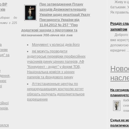
Живу в ц
ации может
о ВР
Про затвердження Плану
батьками. У
твие ...
ків
заходів Держкомтелерадіо
Як правильн
України щодо реалізації Указу
иборах до
Президента України від
ними з 225
Розділ сп
11.04.2012 № 257 "Про
заповітом
додаткові заходи з підготовки та
Доброго 
відзначення 200-річчя від дня
вже корист
народження Тараса Шевченка",
а
Монумент у колисці днів його
допомогою 
Державний комітет телебачення і
узеве
юридичні ..
радіомовлення України
які можуть проводити
ця" за
аудиторські перевірки професійних
Про затвердження Плану заходів
учасників ринку цінних паперів, АФ
Держкомтелерадіо України щодо реалізації
Ново
"Конкурент - аудит" у формі ТОВ,
Указу Президента України від 11.04.2012 № 257
о
Національна комісія з цінних
"Про додаткові заходи з підготовки та
насл
дення,
паперів та фондового ринку
відзначення 200-річчя від дня народження
снює
Аттестационные центры по
Тараса Шевченка"
рі
неразрушающему контролю хотят
На сегодня
обязать получать дополнительное
планируется
разрешение
Каб
сійної
сег
перів,
пла
сог
Судья не м
Евросоюзом.
оялся
политическ
заседания н