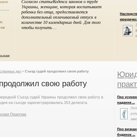
можно
Наследст
юридическ
е.
сем
ть отзыв
ственных дел
>
Съезд судей продолжил свою работу
Юрид
 продолжил свою работу
практ
очередной Съезд судей Украины продолжил свою работу в
Про усуненн
одня на съезде зарегистрировались 353 делегата.
надання ...
Осо
усп
ская Практика
зак
відм
Про визнан
будинок ...