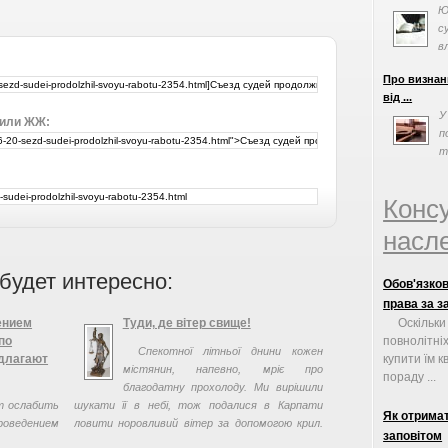
Ю
с
в
п
Про визнан
від ...
У
 или ЖЖ:
п
т
просив допо
Конс
насле
будет интересно:
Обов'язков
права за з
ением
Туди, де вітер свище!
Оскільки
по
повнолітні
Спекотної літньої днини кожен
длагают
купити їм к
містянин, напевно, мріє про
пораду ...
благодатну прохолоду. Ми вирішили
т ослабить
шукати її в небі, тож подалися в Карпати
Як отрима
роведением
ловити норовливий вітер за допомогою крил.
заповітом
тройству и
Так-так, саме крилом ...