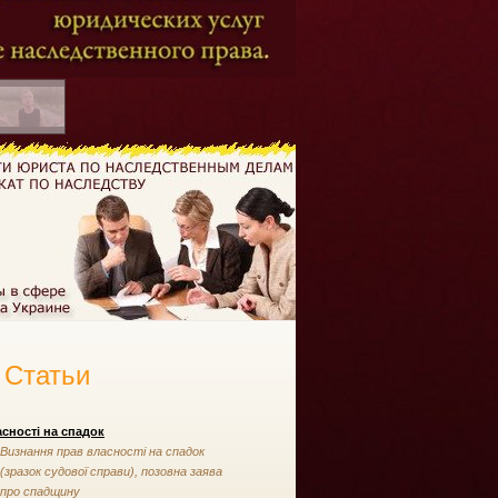
Статьи
сності на спадок
Визнання прав власності на спадок
(зразок судової справи), позовна заява
про спадщину