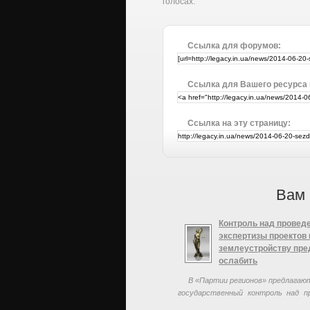
голосах.
Ссылка для форумов:
Ссылка для Вашего ресурса
Ссылка на эту страницу:
Вам 
Контроль над провед
экспертизы проектов 
землеустройству пре
ослабить
В «Партии регионов» предлагаю
государственный контроль над п
экспертизы проектов по землеус