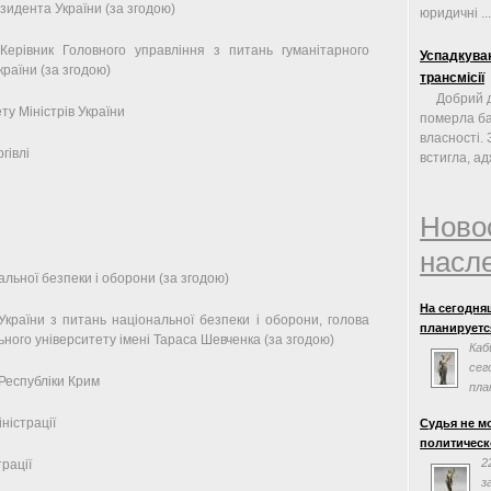
зидента України (за згодою)
юридичні ..
ерівник Головного управління з питань гуманітарного
Успадкуван
країни (за згодою)
трансмісії
Добрий д
у Міністрів України
померла ба
власності.
гівлі
встигла, ад
Ново
насл
льної безпеки і оборони (за згодою)
На сегодня
України з питань національної безпеки і оборони, голова
планируется
ьного університету імені Тараса Шевченка (за згодою)
Каб
сег
 Республіки Крим
пла
сог
ністрації
Судья не м
Евросоюзом.
политическ
заседания н
2
рації
з