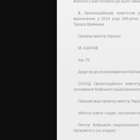
вносити у разі потреби до нього змін
2.
Організаційному комітетові 
відзначення у 2014 році 180-річчя 
Тараса Шевченка.
Прем'єр-міністр України
М. АЗАРОВ
Інд. 70
Додаток до розпорядження Кабінету
СКЛАД Організаційного комітет
заснування Київського національного
Перший віце-прем’єр-міністр Украї
Міністр освіти і науки, заступник 
Ректор Київського національного
Оргкомітету (за згодою)