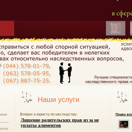
Наши услуги
Вопрос к юристу по наследству:
вание
Право вла
росто