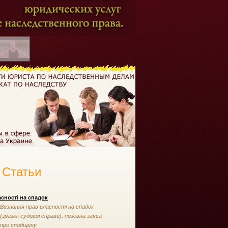
Статьи
сності на спадок
Визнання прав власності на спадок
(зразок судової справи), позовна заява
про спадщину