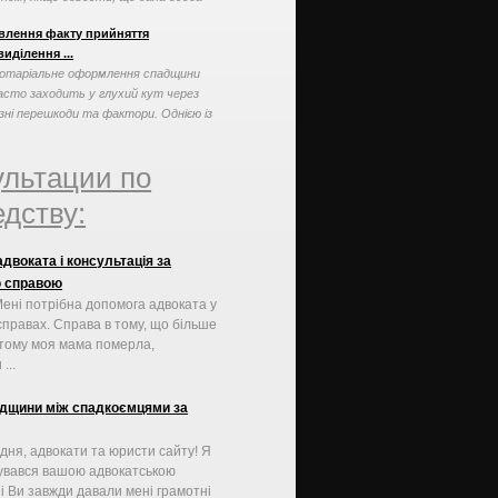
овилась у наданні догляду ...
влення факту прийняття
иділення ...
отаріальне оформлення спадщини
асто заходить у глухий кут через
ізні перешкоди та фактори. Однією із
аких перешкод може ...
ультации по
дству:
двоката і консультація за
 справою
Мені потрібна допомога адвоката у
справах. Справа в тому, що більше
в тому моя мама померла,
...
адщини між спадкоємцями за
дня, адвокати та юристи сайту! Я
увався вашою адвокатською
і Ви завжди давали мені грамотні