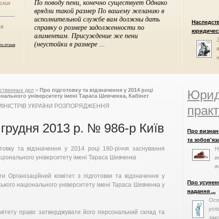
ских
Наследст
ка
юридическ
ть отзыв
ственных дел
>
Про підготовку та відзначення у 2014 році
Юрид
онального університету імені Тараса Шевченка, Кабінет
МІНІСТРІВ УКРАЇНИ РОЗПОРЯДЖЕННЯ
практ
 грудня 2013 р. № 986-р Київ
Про визнан
та зобов'яза
товку та відзначення у 2014 році 180-річчя заснування
Н
аціонального університету імені Тараса Шевченка
в
в
и Організаційний комітет з підготовки та відзначення у
Про усуненн
ського національного університету імені Тараса Шевченка у
надання ...
Осо
усп
омітету право затверджувати його персональний склад та
зак