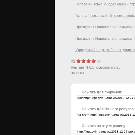
Голова Київської облдержадміністр
Голова Черкаської облдержадмініс
Президент Національної академії н
Президент Національної академії п
Юридичний портал Справедливіс
Рейтинг:
4.6
/
5
, основан на
25
голосах.
Ссылка для форумов:
Ссылка для Вашего ресурса
Ссылка на эту страницу: