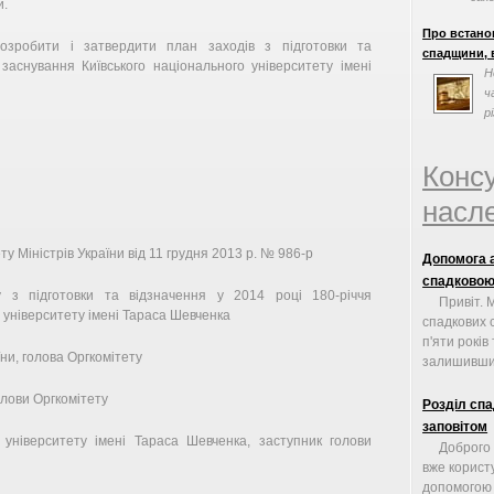
и.
відм
Про встано
розробити і затвердити план заходів з підготовки та
спадщини, в
заснування Київського національного університету імені
Н
ч
р
т
Конс
насле
 Міністрів України від 11 грудня 2013 р. № 986-р
Допомога а
спадковою
у з підготовки та відзначення у 2014 році 180-річчя
Привіт. 
 університету імені Тараса Шевченка
спадкових 
п'яти рокі
ни, голова Оргкомітету
залишивши 
голови Оргкомітету
Розділ сп
заповітом
 університету імені Тараса Шевченка, заступник голови
Доброго 
вже корист
допомогою 