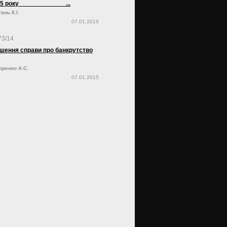
 2015 року ...
ань К.І.
07.01.2015
73/14
шення справи про банкрутство
оренко А.С.
07.01.2015