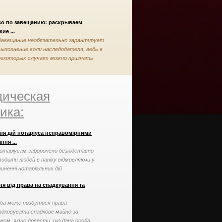
во по завещанию: раскрываем
ие ...
Завещание необязательно гарантирует
выполнение воли наследодателя, ведь в
некоторых случаях можно признать
завещание недействительным
ическая
ика:
ня дій нотаріуса неправомірними
ння ...
отаріусам заборонено безпідставно
водити людей в паніку відмовляючи у
чиненні нотаріальних дій
я від права на спадкування та
ба може позбутися права
адковувати спадкове майно за
оном, якщо довести, що дана особа