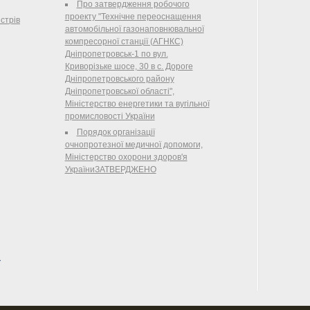
(лист від
Про затвердження робочого
деяких наказів Державного комітету України з
проекту "Технічне переоснащення
стрів
питань регуляторної політики та
автомобільної газонаповнювальної
підприємництва, Міністерства аграрної
компресорної станції (АГНКС)
політики України
Дніпропетровськ-1 по вул.
Криворізьке шосе, 30 в с. Дороге
Дніпропетровського району
Дніпропетровської області",
Міністерство енергетики та вугільної
промисловості України
Порядок організації
очнопротезної медичної допомоги,
Міністерство охорони здоров'я
УкраїниЗАТВЕРДЖЕНО