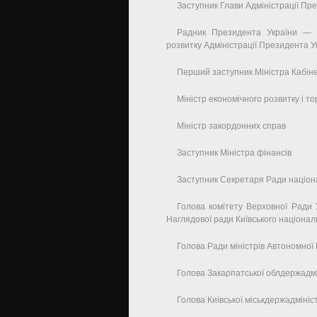
Заступник Глави Адміністрації Пре
Радник Президента України — К
розвитку Адміністрації Президента У
Перший заступник Міністра Кабінет
Міністр економічного розвитку і тор
Міністр закордонних справ
Заступник Міністра фінансів
Заступник Секретаря Ради націона
Голова комітету Верховної Ради 
Наглядової ради Київського націонал
Голова Ради міністрів Автономної
Голова Закарпатської облдержадмі
Голова Київської міськдержадмініст