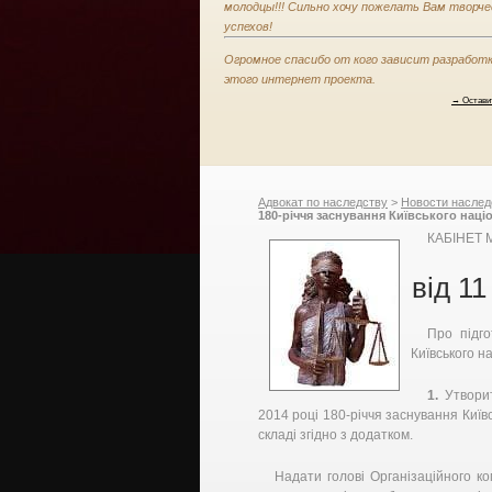
молодцы!!! Сильно хочу пожелать Вам творче
успехов!
Огромное спасибо от кого зависит разработ
этого интернет проекта.
→ Остави
Адвокат по наследству
>
Новости наслед
180-річчя заснування Київського наці
Міністрів України
КАБІНЕТ 
від 11
Про підго
Київського н
1.
Утворит
2014 році 180-річчя заснування Київ
складі згідно з додатком.
Надати голові Організаційного к