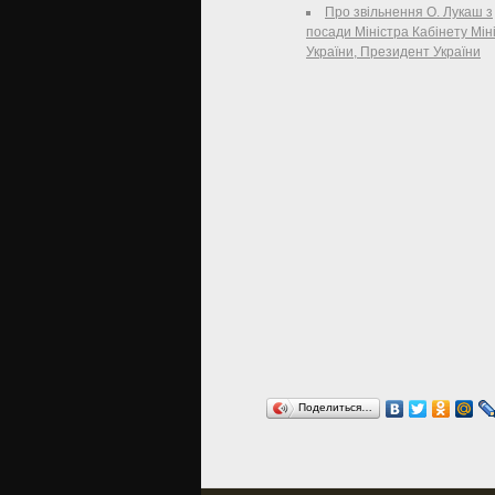
"Артемшахтобуд" Гуцол С. В. 
Про звільнення О. Лукаш з
17.06.2013 № 256/13), НАКАЗУЮ:
посади Міністра Кабінету Міні
України, Президент України
Поделиться…