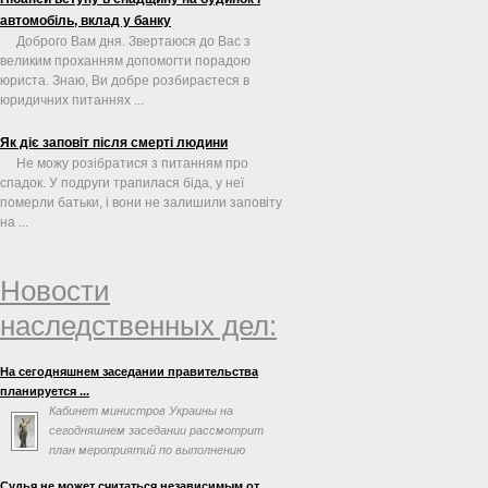
автомобіль, вклад у банку
Доброго Вам дня. Звертаюся до Вас з
великим проханням допомогти порадою
юриста. Знаю, Ви добре розбираєтеся в
юридичних питаннях ...
Як діє заповіт після смерті людини
Не можу розібратися з питанням про
спадок. У подруги трапилася біда, у неї
померли батьки, і вони не залишили заповіту
на ...
Новости
наследственных дел:
На сегодняшнем заседании правительства
планируется ...
Кабинет министров Украины на
сегодняшнем заседании рассмотрит
план мероприятий по выполнению
соглашения об ассоциации с
Судья не может считаться независимым от