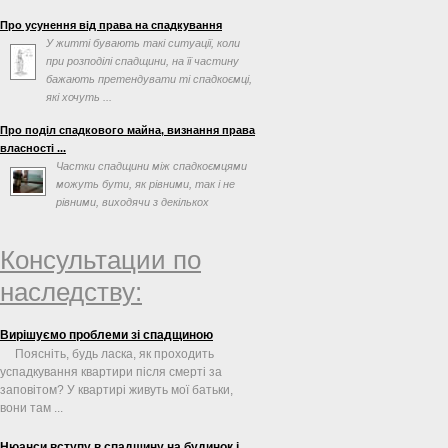
просив допомогти ...
Про усунення від права на спадкування
У житті бувають такі ситуації, коли
при розподілі спадщини, на її частину
бажають претендувати ті спадкоємці,
які хочуть ...
Про поділ спадкового майна, визнання права
власності ...
Частки спадщини між спадкоємцями
можуть бути, як рівними, так і не
рівними, виходячи з декількох
факторів, таких як заповіт ...
Консультации по
наследству:
Вирішуємо проблеми зі спадщиною
Поясніть, будь ласка, як проходить
успадкування квартири після смерті за
заповітом? У квартирі живуть мої батьки,
вони там ...
Нюанси вступу в спадщину на будинок і