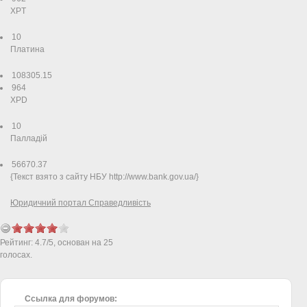
XPT
10
Платина
108305.15
964
XPD
10
Палладiй
56670.37
{Текст взято з сайту НБУ http://www.bank.gov.ua/}
Юридичний портал Справедливість
Рейтинг:
4.7
/
5
, основан на
25
голосах.
Ссылка для форумов: