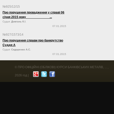
№925/12/15
Про порушення провадження у справі 06
січня 2015 року ...
Судья:
Довгань К.І.
07.01.2015
№927/1573/14
Про порушення справи про банкрутство
Суддя А
Судья:
Сидоренко А.С.
07.01.2015
©
ПРО ОФІЦІЙНІ (ОБЛІКОВІ) КУРСИ БАНКІВСЬКИХ МЕТАЛІВ, ...
,
2026 год |