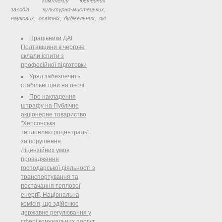
комплексу ювілейних
міста Одеси;
заходів культурно-мистецьких,
наукових, освітніх, будівельних, які
здійснюють на всеукраїнському
рівні, чимало вже зроблено й у
Працівники ДАІ
самому Шевченковому краї.
Полтавщини в чергове
склали іспити з
професійної підготовки
Уряд забезпечить
стабільні ціни на овочі
Про накладення
штрафу на Публічне
акціонерне товариство
"Херсонська
теплоелектроцентраль"
за порушення
Ліцензійних умов
провадження
господарської діяльності з
транспортування та
постачання теплової
енергії, Національна
комісія, що здійснює
державне регулювання у
сфері комунальних послуг