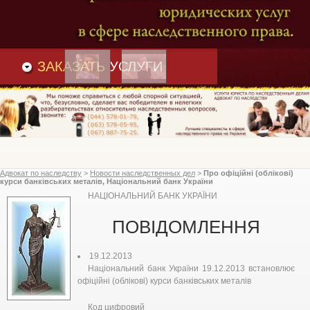
Преимущества
и
Вакансии
Статьи
ЗАКАЗАТЬ
УСЛУГИ
Адвокат по наследству
>
Новости наследственных дел
>
Про офіційні (облікові)
курси банківських металів, Національний банк України
НАЦІОНАЛЬНИЙ БАНК УКРАЇНИ
ПОВІДОМЛЕННЯ
19.12.2013
Національний банк України 19.12.2013 встановлює
офіційні (облікові) курси банківських металів
Код цифровий