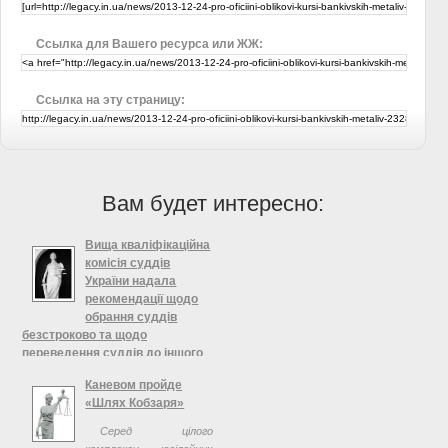
Ссылка для Вашего ресурса или ЖЖ:
Ссылка на эту страницу:
Вам будет интересно:
Вища кваліфікаційна
комісія суддів
України надала
рекомендації щодо
обрання суддів
безстроково та щодо
переведення суддів до іншого
суду
Каневом пройде
• Шурупова В’ячеслава
«Шлях Кобзаря»
Вікторовича — суддею
Серед цілого
Суворовського районного суду