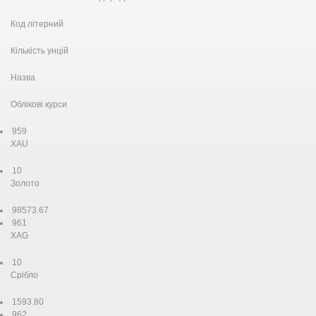
Код літерний
Кількість унцій
Назва
Облікові курси
959
XAU
10
Золото
98573.67
961
XAG
10
Срiбло
1593.80
962