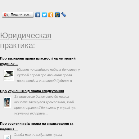
Поделиться…
Юридическая
практика:
Про визнання права власності на житловий
будинок ...
Юрист по спадщині надала допомогу у
судовій справі про визнання права
власності на житловий будинок в
порядку спадкування
Про усунення від права спадкування
За правовою допомогою до наших
юристів звернувся громадянин, який
просив правової допомоги у справі про
усунення від права ...
Про усунення від права на спадкування та
надання ...
Особа може позбутися права