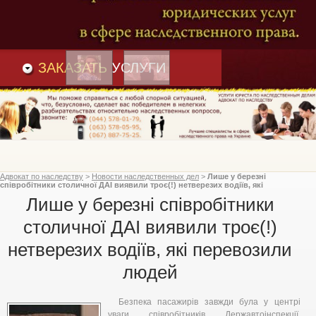
Преимущества
и
Вакансии
Статьи
ЗАКАЗАТЬ
УСЛУГИ
Адвокат по наследству
>
Новости наследственных дел
>
Лише у березні
співробітники столичної ДАІ виявили троє(!) нетверезих водіїв, які
перевозили людей
Лише у березні співробітники
столичної ДАІ виявили троє(!)
нетверезих водіїв, які перевозили
людей
Безпека пасажирів завжди була у центрі
уваги співробітників Державтоінспекції.