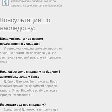
успадковувати спадкове майно за
законом, якщо довести, що дана особа
відмовилась у наданні догляду ...
Консультации по
наследству:
Юридичні послуги за правом
представлення у спадщині
У мене дуже складна ситуація, просто не
знаю, що робити і як поступати. До Вас
звертаюся в перший раз, але за порадами
своїх ...
Нюанси вступу в спадщину на будинок і
автомобіль, вклад у банку
Доброго Вам дня. Звертаюся до Вас з
великим проханням допомогти порадою
юриста. Знаю, Ви добре розбираєтеся в
юридичних питаннях ...
Як виграти суд про спадщину?
Здрастуйте! Допоможіть виграти суд у