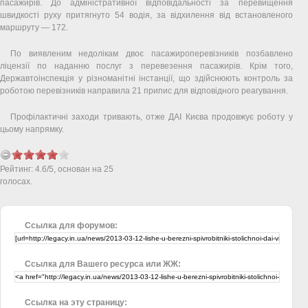
пасажирів. До адміністративної відповідальності за перевищення
швидкості руху притягнуто 54 водія, за відхилення від встановленого
маршруту — 172.
По виявленим недолікам двоє пасажироперевізників позбавлено
ліцензії по наданню послуг з перевезення пасажирів. Крім того,
Державтоінспекція у різноманітні інстанції, що здійснюють контроль за
роботою перевізників направила 21 припис для відповідного реагування.
Профілактичні заходи тривають, отже ДАІ Києва продовжує роботу у
цьому напрямку.
Рейтинг:
4.6
/
5
, основан на
25
голосах.
Ссылка для форумов:
Ссылка для Вашего ресурса или ЖЖ:
Ссылка на эту страницу: