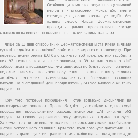
Особливо ця тема стає актуальною у зимовий
період і у міжсезоння. Мокра або вкрита
ожеледицею дорога екзаменує водіїв без
жодних скидок. Наразі Державтоінспекція
проводить цільові профілактичні заходи
спрямовані на виявлення порушень на пасажирському транспорті.
Лише за 11 днів співробітники Державтоінспекції міста Києва виявила
суттєві недоліки в організації роботи пасажирського транспорту. При
перевірці інспекторами ДАІ було оглянуто 958 транспортних засобів. Із
них 93 визнано технічно несправними, а 39 машин зняли з лінії
заборонивши їх подальшу експлуатацію, доки не будуть усунені виявлені
недоліки. Найбільш поширені порушення — встановлення у салонах
автобусів додаткових пасажирських сидінь та блокування аварійних
виходів. На сьогоднішній день працівниками ДАІ було виявлено 42 таких
порушення.
Крім того, потребує покращення і стан водійської дисципліни на
пасажирському транспорті. Про необхідність цього свідчить те, що в ході
проведення профілактичних заходів, інспектори ДАІ виявили 552
порушення Правил дорожнього руху, допущених водіями автобусів.
Задокументовано три випадки, коли водії перевозили людей перебуваючи
у стані алкогольного сп’яніння! Крім того, водії автобусів допустили 116
порушень правил зупинки транспортних засобів під час посадки-висадки