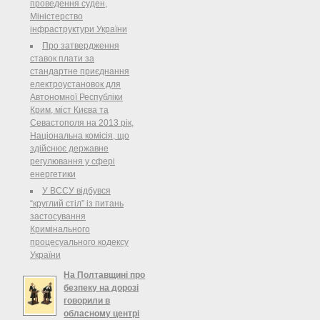
присвоен статус
проведення суден,
политзаключенных, начался в ...
Міністерство
інфраструктури України
Про затвердження
ставок плати за
стандартне приєднання
електроустановок для
Автономної Республіки
Крим, міст Києва та
Севастополя на 2013 рік,
Національна комісія, що
здійснює державне
регулювання у сфері
енергетики
У ВССУ відбувся
“круглий стіл” із питань
застосування
Кримінального
процесуального кодексу
України
На Полтавщині про
безпеку на дорозі
говорили в
обласному центрі