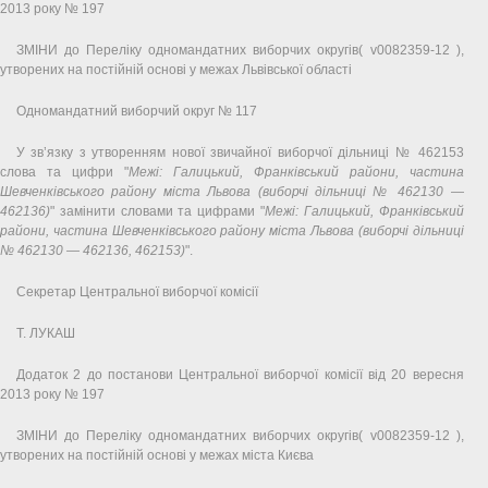
2013 року № 197
ЗМІНИ до Переліку одномандатних виборчих округів( v0082359-12 ),
утворених на постійній основі у межах Львівської області
Одномандатний виборчий округ № 117
У зв’язку з утворенням нової звичайної виборчої дільниці № 462153
слова та цифри "
Межі: Галицький, Франківський райони, частина
Шевченківського району міста Львова (виборчі дільниці № 462130 —
462136)
" замінити словами та цифрами "
Межі: Галицький, Франківський
райони, частина Шевченківського району міста Львова (виборчі дільниці
№ 462130 — 462136, 462153)
".
Секретар Центральної виборчої комісії
Т. ЛУКАШ
Додаток 2 до постанови Центральної виборчої комісії від 20 вересня
2013 року № 197
ЗМІНИ до Переліку одномандатних виборчих округів( v0082359-12 ),
утворених на постійній основі у межах міста Києва