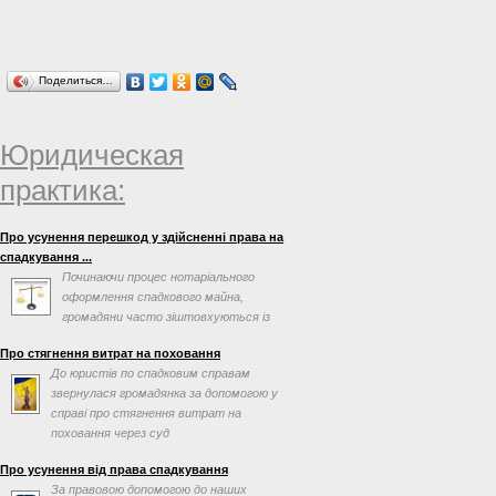
Поделиться…
Юридическая
практика:
Про усунення перешкод у здійсненні права на
спадкування ...
Починаючи процес нотаріального
оформлення спадкового майна,
громадяни часто зіштовхуються із
перешкодами, які можна вирішити ...
Про стягнення витрат на поховання
До юристів по спадковим справам
звернулася громадянка за допомогою у
справі про стягнення витрат на
поховання через суд
Про усунення від права спадкування
За правовою допомогою до наших