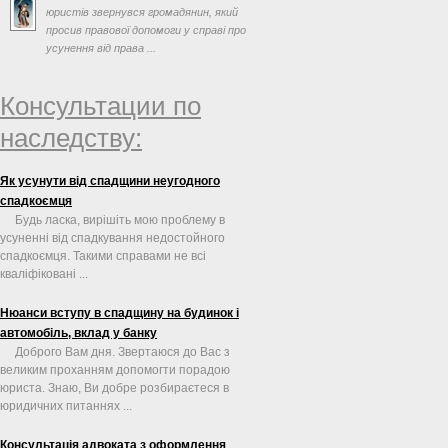
юристів звернувся громадянин, який
просив правової допомоги у справі про
усунення від права ...
Консультации по
наследству:
Як усунути від спадщини неугодного
спадкоємця
Будь ласка, вирішіть мою проблему в
усуненні від спадкування недостойного
спадкоємця. Такими справами не всі
кваліфіковані ...
Нюанси вступу в спадщину на будинок і
автомобіль, вклад у банку
Доброго Вам дня. Звертаюся до Вас з
великим проханням допомогти порадою
юриста. Знаю, Ви добре розбираєтеся в
юридичних питаннях ...
Консультація адвоката з оформлення