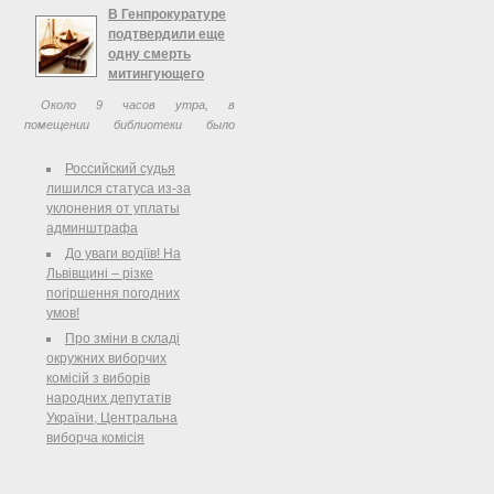
туристичних буклетів Дорогами
В Генпрокуратуре
Криму.
подтвердили еще
одну смерть
митингующего
Около 9 часов утра, в
помещении библиотеки было
выявлен еще один мужчина с
огнестрельными ранениями,
Российский судья
который находился без сознания. В
лишился статуса из-за
скором времени он умер. Об этом
уклонения от уплаты
сообщает пресс-служба ГПУ.
админштрафа
До уваги водіїв! На
Львівщині – різке
погіршення погодних
умов!
Про зміни в складі
окружних виборчих
комісій з виборів
народних депутатів
України, Центральна
виборча комісія