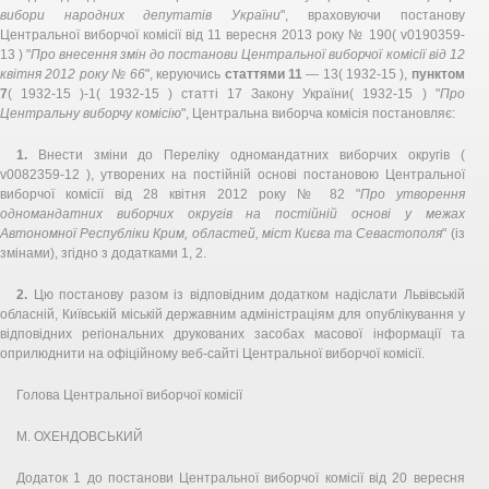
вибори народних депутатів України
", враховуючи постанову
Центральної виборчої комісії від 11 вересня 2013 року № 190( v0190359-
13 ) "
Про внесення змін до постанови Центральної виборчої комісії від 12
квітня 2012 року № 66
", керуючись
статтями 11
— 13( 1932-15 ),
пунктом
7
( 1932-15 )-1( 1932-15 ) статті 17 Закону України( 1932-15 ) "
Про
Центральну виборчу комісію
", Центральна виборча комісія постановляє:
1.
Внести зміни до Переліку одномандатних виборчих округів (
v0082359-12 ), утворених на постійній основі постановою Центральної
виборчої комісії від 28 квітня 2012 року № 82 "
Про утворення
одномандатних виборчих округів на постійній основі у межах
Автономної Республіки Крим, областей, міст Києва та Севастополя
" (із
змінами), згідно з додатками 1, 2.
2.
Цю постанову разом із відповідним додатком надіслати Львівській
обласній, Київській міській державним адміністраціям для опублікування у
відповідних регіональних друкованих засобах масової інформації та
оприлюднити на офіційному веб-сайті Центральної виборчої комісії.
Голова Центральної виборчої комісії
М. ОХЕНДОВСЬКИЙ
Додаток 1 до постанови Центральної виборчої комісії від 20 вересня