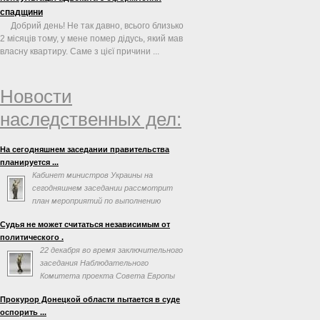
спадщини
Добрий день! Не так давно, всього близько
2 місяців тому, у мене помер дідусь, який мав
власну квартиру. Саме з цієї причини ...
Новости
наследственных дел:
На сегодняшнем заседании правительства
планируется ...
Кабинет министров Украины на
сегодняшнем заседании рассмотрит
план мероприятий по выполнению
соглашения об ассоциации с
Судья не может считаться независимым от
Евросоюзом. Об этом говорится в повестке дня
политического .
заседания на сайте правительства.
22 декабря во время заключительного
заседания Наблюдательного
Комитета проекта Совета Европы
«Усиление независимости,
Прокурор Донецкой области пытается в суде
эффективности и профессионализма судебной
оспорить ...
власти на Украине» Председатель Верховного