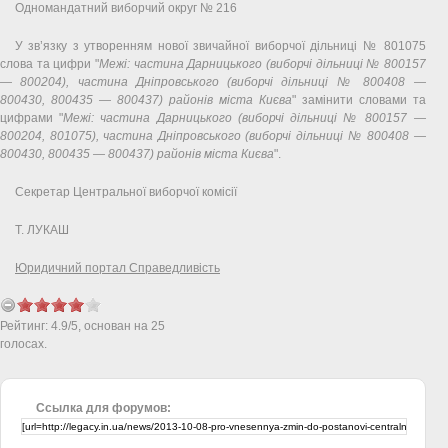
Одномандатний виборчий округ № 216
У зв’язку з утворенням нової звичайної виборчої дільниці № 801075
слова та цифри "
Межі: частина Дарницького (виборчі дільниці № 800157
— 800204), частина Дніпровського (виборчі дільниці № 800408 —
800430, 800435 — 800437) районів міста Києва
" замінити словами та
цифрами "
Межі: частина Дарницького (виборчі дільниці № 800157 —
800204, 801075), частина Дніпровського (виборчі дільниці № 800408 —
800430, 800435 — 800437) районів міста Києва
".
Секретар Центральної виборчої комісії
Т. ЛУКАШ
Юридичний портал Справедливість
Рейтинг:
4.9
/
5
, основан на
25
голосах.
Ссылка для форумов: