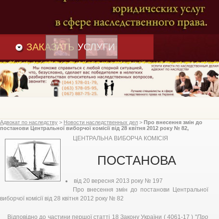
Преимущества
и
Вакансии
Статьи
ЗАКАЗАТЬ
УСЛУГИ
Адвокат по наследству
>
Новости наследственных дел
>
Про внесення змін до
постанови Центральної виборчої комісії від 28 квітня 2012 року № 82,
Центральна виборча комісія
ЦЕНТРАЛЬНА ВИБОРЧА КОМІСІЯ
ПОСТАНОВА
від 20 вересня 2013 року № 197
Про внесення змін до постанови Центральної
виборчої комісії від 28 квітня 2012 року № 82
Відповідно до частини першої статті 18 Закону України ( 4061-17 ) "
Про