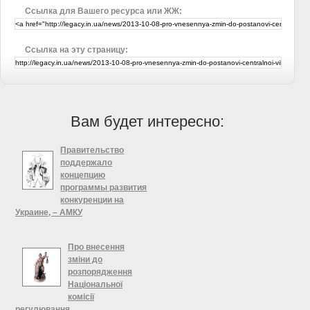
Ссылка для Вашего ресурса или ЖЖ:
Ссылка на эту страницу:
Вам будет интересно:
Правительство
поддержало
концепцию
программы развития
конкуренции на
Украине, – АМКУ
Кабинет Министров Украины
принял Распоряжение «Об
Про внесення
утверждении концепции
зміни до
общегосударственной программы
розпорядження
развития конкуренции на Украине
Національної
на 2013-2023 годы». Проект
комісії
концепции разработал
регулювання