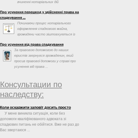
вчиненні нотаріальних дій
Про усунення перешкод у здійсненні права на
спадкування ...
Починаючи процес нотаріального
оформлення спадкового майна,
громадяни часто зіштовхуються із
перешкодами, які можна вирішити ...
Про усунення від права спадкування
За правовою допомогою до наших
юристів звернувся громадянин, який
просив правової допомоги у справі про
усунення від права ...
Консультации по
наследству:
Коли оскаржити заповіт досить просто
У мене виникла ситуація, коли без
допомоги кваліфікованого адвоката зі
спадкових питань не обійтися. Вже не раз до
Вас звертаюся ...