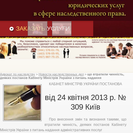
Преимущества
и
Вакансии
Статьи
ЗАКАЗАТЬ
УСЛУГИ
Адвокат по наследству
>
Новости наследственных дел
>
що втратили чинність,
деяких постанов Кабінету Міністрів України з питань надання
адміністративних послуг, Кабінет Міністрів України
КАБІНЕТ МІНІСТРІВ УКРАЇНИ ПОСТАНОВА
від 24 квітня 2013 р. №
309 Київ
Про внесення змін та визнання такими, що
втратили чинність, деяких постанов Кабінету
Міністрів України з питань надання адміністративних послуг