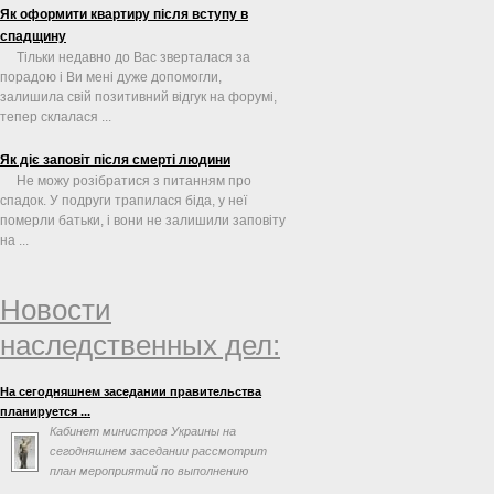
Як оформити квартиру після вступу в
спадщину
Тільки недавно до Вас зверталася за
порадою і Ви мені дуже допомогли,
залишила свій позитивний відгук на форумі,
тепер склалася ...
Як діє заповіт після смерті людини
Не можу розібратися з питанням про
спадок. У подруги трапилася біда, у неї
померли батьки, і вони не залишили заповіту
на ...
Новости
наследственных дел:
На сегодняшнем заседании правительства
планируется ...
Кабинет министров Украины на
сегодняшнем заседании рассмотрит
план мероприятий по выполнению
соглашения об ассоциации с