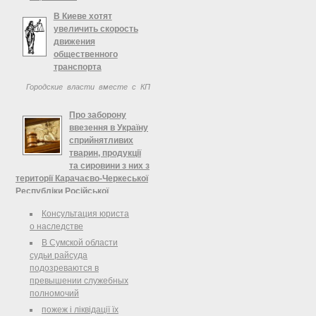
В Киеве хотят
увеличить скорость
движения
общественного
транспорта
Городские власти вместе с КП
Киевпастранс рассматривают
вопрос увеличения скорости
Про заборону
движения общественного
ввезення в Україну
транспорта. Об этом сообщил
сприйнятливих
советник Киевского городского
тварин, продукції
головы по вопросам транспорта ...
та сировини з них з
території Карачаєво-Черкеської
Республіки Російської
Федерації у зв'язку з
Консультация юриста
виявленням захворювання
о наследстве
тварин на ящур, Міністерство
доходів і зборів України
В Сумской области
судьи райсуда
МІНІСТЕРСТВО ДОХОДІВ І
подозреваются в
ЗБОРІВ УКРАЇНИ Департамент
превышении служебных
митної справи Начальникам
полномочий
митниць Департамент розвитку
пожеж і ліквідації їх
IT, електронних сервісів та обліку