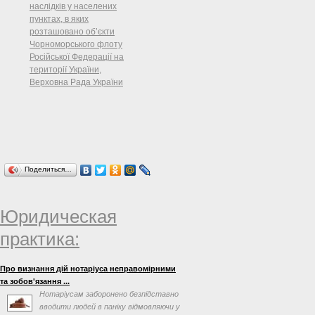
наслідків у населених
платників
пунктах, в яких
розташовано об’єкти
Чорноморського флоту
Російської Федерації на
території України,
Верховна Рада України
Поделиться…
Юридическая
практика:
Про визнання дій нотаріуса неправомірними
та зобов'язання ...
Нотаріусам заборонено безпідставно
вводити людей в паніку відмовляючи у