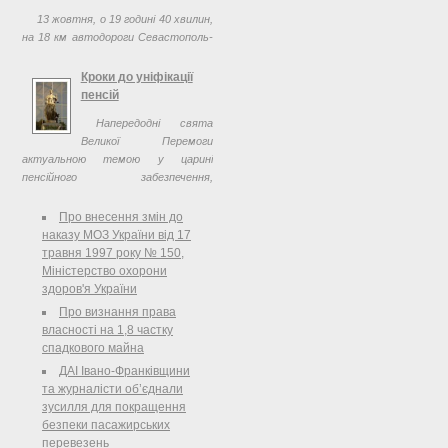
13 жовтня, о 19 годині 40 хвилин,
на 18 км автодороги Севастополь-
Інкерман водій автомобіля NISSAN-
PATHINDER, при виконанні маневру
Кроки до уніфікації
обгону, виїхав на смугу зустрічного
пенсій
руху, де скоїв зіткнення ...
Напередодні свята
Великої Перемоги
актуальною темою у царині
пенсійного забезпечення,
безперечно, є виплати ветеранам
та інвалідам війни.
Про внесення змін до
наказу МОЗ України від 17
травня 1997 року № 150,
Міністерство охорони
здоров'я України
Про визнання права
власності на 1,8 частку
спадкового майна
ДАІ Івано-Франківщини
та журналісти об’єднали
зусилля для покращення
безпеки пасажирських
перевезень