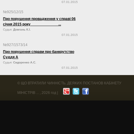
07.01.2015
№925/12/15
Про порушення провадження у справі 06
січня 2015 року ...
Судья:
Довгань К.І.
07.01.2015
№927/1573/14
Про порушення справи про банкрутство
Суддя А
Судья:
Сидоренко А.С.
07.01.2015
©
ЩО ВТРАТИЛИ ЧИННІСТЬ, ДЕЯКИХ ПОСТАНОВ КАБІНЕТУ
МІНІСТРІВ ...
, 2026 год |