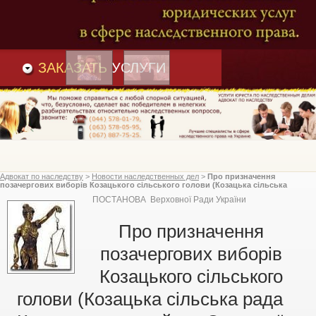
Преимущества
и
Вакансии
Статьи
ЗАКАЗАТЬ
УСЛУГИ
Адвокат по наследству
>
Новости наследственных дел
>
Про призначення
позачергових виборів Козацького сільського голови (Козацька сільська
рада Конотопського району Сумської області), Верховна Рада України
ПОСТАНОВА Верховної Ради України
Про призначення
позачергових виборів
Козацького сільського
голови (Козацька сільська рада