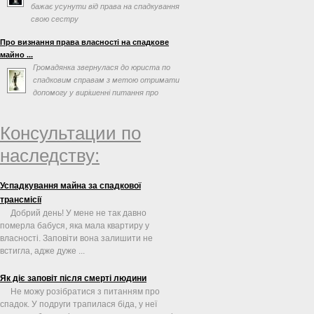
бажає усунути від права на спадкування
свою сестру
Про визнання права власності на спадкове
майно ...
Громадянка звернулася до юриста по
спадковим справам з метою отримати
допомогу у вирішенні питання про
визнання права власності ...
Консультации по
наследству:
Успадкування майна за спадкової
трансмісії
Добрий день! У мене не так давно
померла бабуся, яка мала квартиру у
власності. Заповіти вона залишити не
встигла, адже дуже ...
Як діє заповіт після смерті людини
Не можу розібратися з питанням про
спадок. У подруги трапилася біда, у неї