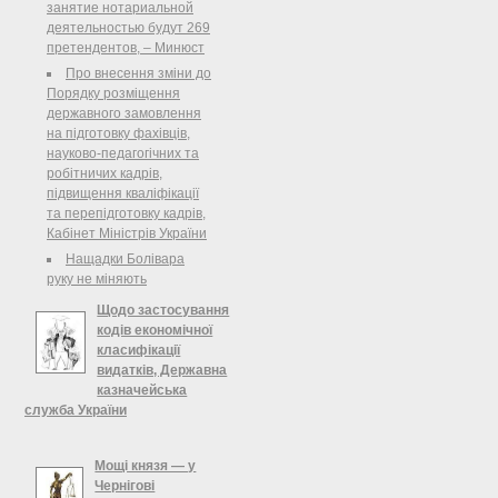
юстиции обнародовал официальное
занятие нотариальной
сообщение о создании Временной
деятельностью будут 269
специальной комиссии по проверке
претендентов, – Минюст
судей судов общей юрисдикции
Про внесення зміни до
(далее - ВСК).
Порядку розміщення
державного замовлення
на підготовку фахівців,
науково-педагогічних та
робітничих кадрів,
підвищення кваліфікації
та перепідготовку кадрів,
Кабінет Міністрів України
Нащадки Болівара
руку не міняють
Щодо застосування
кодів економічної
класифікації
видатків, Державна
казначейська
служба України
Державна казначейська служба
України розглянула лист <...> щодо
Мощі князя — у
застосування кодів економічної
Чернігові