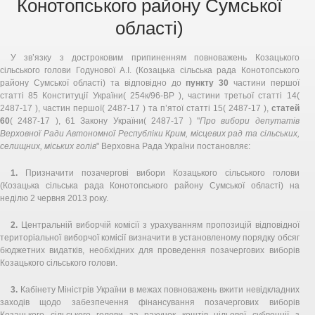
Конотопського району Сумської
області)
У зв’язку з достроковим припиненням повноважень Козацького
сільського голови Годунової А.І. (Козацька сільська рада Конотопського
району Сумської області) та відповідно до
пункту 30
частини першої
статті 85 Конституції України( 254к/96-ВР ), частини третьої статті 14(
2487-17 ), частин першої( 2487-17 ) та п’ятої статті 15( 2487-17 ),
статей
60
( 2487-17 ), 61 Закону України( 2487-17 ) "
Про вибори депутатів
Верховної Ради Автономної Республіки Крим, місцевих рад та сільських,
селищних, міських голів
" Верховна Рада України постановляє:
1.
Призначити позачергові вибори Козацького сільського голови
(Козацька сільська рада Конотопського району Сумської області) на
неділю 2 червня 2013 року.
2.
Центральній виборчій комісії з урахуванням пропозицій відповідної
територіальної виборчої комісії визначити в установленому порядку обсяг
бюджетних видатків, необхідних для проведення позачергових виборів
Козацького сільського голови.
3.
Кабінету Міністрів України в межах повноважень вжити невідкладних
заходів щодо забезпечення фінансування позачергових виборів
Козацького сільського голови за рахунок коштів цільової субвенції з