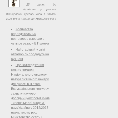
класифікації видатків( v0011201-11 )
25 липня до
і в межах компетенції повідомляє.
Чернігова у рамках
міжнародної хресної ходи з нагоди
1025-річчя Хрещення Київської Русі з
Успенського собору московського
Кремля прибули мощі святого
Количество
рівноапостольного князя
оправдательных
Володимира. ...
приговоров выросло в
четыре раза, – В.Пшонка
Найстаріший у світі
автомобіль продадуть на
аукціоні
Про затвердження
складу команди
Національного еколого-
натуралістичного центру
для участі в III етапі
Всеукраїнського конкурсу-
захисту науково-
дослідницьких робіт учнів
- членів Малої академії
наук України у 2012/2013
навчальному році,
Міністерство освіти і