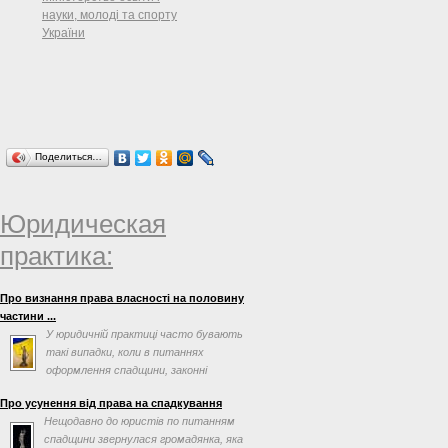
науки, молоді та спорту
України
Поделиться…
Юридическая
практика:
Про визнання права власності на половину
частини ...
У юридичній практиці часто бувають
такі випадки, коли в питаннях
оформлення спадщини, законні
спадкоємці або спадкоємці за ...
Про усунення від права на спадкування
Нещодавно до юристів по питанням
спадщини звернулася громадянка, яка