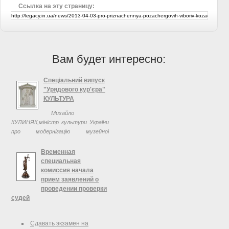
Ссылка на эту страницу:
Вам будет интересно:
Спеціальний випуск
"Урядового кур'єра"
КУЛЬТУРА
Михайло
КУЛИНЯК,міністр культури України
про модернізацію музейної
галузі:Держава захистить майнові
комплекси музеїв
Временная
специальная
комиссия начала
прием заявлений о
проведении проверки
судей
12 июня 2014 года в газете
«Голос Украины» Высший совет
Сдавать экзамен на