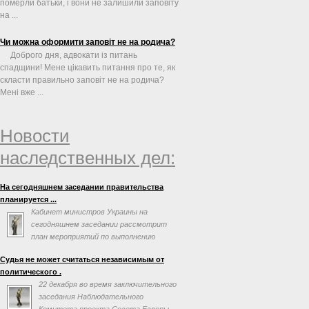
померли батьки, і вони не залишили заповіту
на ...
Чи можна оформити заповіт не на родича?
Доброго дня, адвокати із питань
спадщини! Мене цікавить питання про те, як
скласти правильно заповіт не на родича?
Мені вже ...
Новости
наследственных дел:
На сегодняшнем заседании правительства
планируется ...
Кабинет министров Украины на
сегодняшнем заседании рассмотрит
план мероприятий по выполнению
соглашения об ассоциации с
Судья не может считаться независимым от
Евросоюзом. Об этом говорится в повестке дня
политического .
заседания на сайте правительства.
22 декабря во время заключительного
заседания Наблюдательного
Комитета проекта Совета Европы