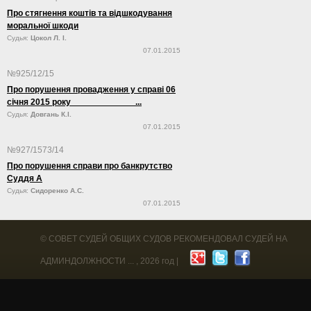
Про стягнення коштів та відшкодування
моральної шкоди
Судья:
Цокол Л. І.
07.01.2015
№925/12/15
Про порушення провадження у справі 06
січня 2015 року ...
Судья:
Довгань К.І.
07.01.2015
№927/1573/14
Про порушення справи про банкрутство
Суддя А
Судья:
Сидоренко А.С.
07.01.2015
©
СОВЕТ СУДЕЙ ОБЩИХ СУДОВ РЕКОМЕНДОВАЛ СУДЕЙ НА
АДМИНДОЛЖНОСТИ ...
, 2026 год |