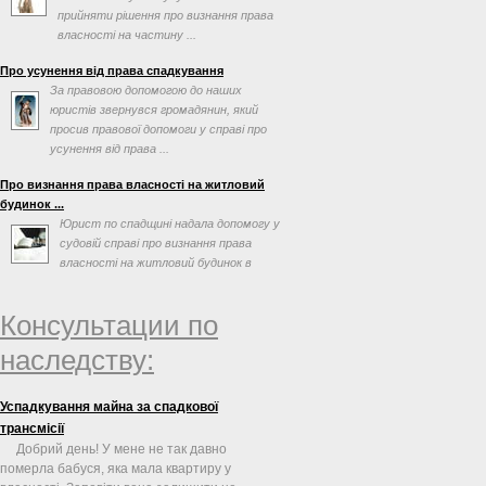
прийняти рішення про визнання права
власності на частину ...
Про усунення від права спадкування
За правовою допомогою до наших
юристів звернувся громадянин, який
просив правової допомоги у справі про
усунення від права ...
Про визнання права власності на житловий
будинок ...
Юрист по спадщині надала допомогу у
судовій справі про визнання права
власності на житловий будинок в
порядку спадкування
Консультации по
наследству:
Успадкування майна за спадкової
трансмісії
Добрий день! У мене не так давно
померла бабуся, яка мала квартиру у