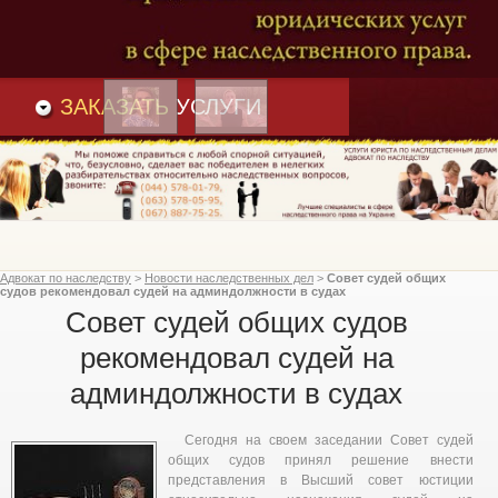
Преимущества
и
Вакансии
Статьи
ЗАКАЗАТЬ
УСЛУГИ
Адвокат по наследству
>
Новости наследственных дел
>
Совет судей общих
судов рекомендовал судей на админдолжности в судах
Совет судей общих судов
рекомендовал судей на
админдолжности в судах
Сегодня на своем заседании Совет судей
общих судов принял решение внести
представления в Высший совет юстиции