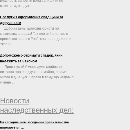
власності. Заповіти вона залишити не
встигла, адже дуже ...
Послуги з оформлення спадщини за
дорученням
Добрий день, шановні юристи по
спадкових справах! Так вже вийшло, що я
проживаю зараз в Росії, хоча народилася в
Україні. ...
Допоможемо отримати спадок, який
належить за Законом
Привіт усім! У мене дуже серйозне
питання про спадкування майна, а саме
житла від бабусі. Справа в тому, що недавно
у мене ...
Новости
наследственных дел:
На сегодняшнем заседании правительства
планируется ...