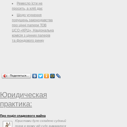
Ремесло їсти не
просить, а хліб дає
Щодо усунення
порушень законодавства
про цінні папери ТОВ
ЦСО «КРЦ», Національна
комісія з цінних паперів
та фондового ринку
Поделиться…
Юридическая
практика:
Про поділ спадкового майна
Юристами було складено судовий
позов в якому від суду вимагалося