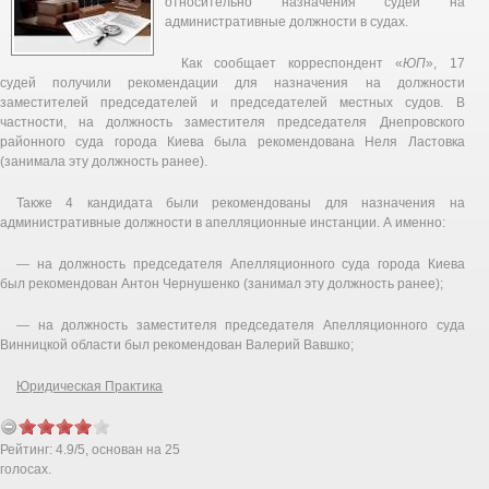
относительно назначения судей на
административные должности в судах.
Как сообщает корреспондент «
ЮП
», 17
судей получили рекомендации для назначения на должности
заместителей председателей и председателей местных судов. В
частности, на должность заместителя председателя Днепровского
районного суда города Киева была рекомендована Неля Ластовка
(занимала эту должность ранее).
Также 4 кандидата были рекомендованы для назначения на
административные должности в апелляционные инстанции. А именно:
— на должность председателя Апелляционного суда города Киева
был рекомендован Антон Чернушенко (занимал эту должность ранее);
— на должность заместителя председателя Апелляционного суда
Винницкой области был рекомендован Валерий Вавшко;
Юридическая Практика
Рейтинг:
4.9
/
5
, основан на
25
голосах.