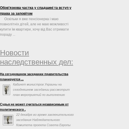
Обов'язкова частка у спадщині та вступ у
права за заповітом
Оскільки я вже пенсіонерка і маю
повнолітніх дітей, але не маю можливості
купити їм квартири, хочу від Вас отримати
пораду ...
Новости
наследственных дел:
На сегодняшнем заседании правительства
планируется ...
Кабинет министров Украины на
сегодняшнем заседании рассмотрит
план мероприятий по выполнению
соглашения об ассоциации с
Судья не может считаться независимым от
Евросоюзом. Об этом говорится в повестке дня
политического .
заседания на сайте правительства.
22 декабря во время заключительного
заседания Наблюдательного
Комитета проекта Совета Европы