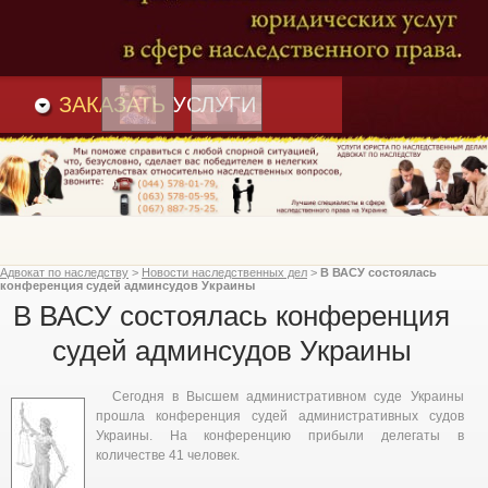
Преимущества
и
Вакансии
Статьи
ЗАКАЗАТЬ
УСЛУГИ
Адвокат по наследству
>
Новости наследственных дел
>
В ВАСУ состоялась
конференция судей админсудов Украины
В ВАСУ состоялась конференция
судей админсудов Украины
Сегодня в Высшем административном суде Украины
прошла конференция судей административных судов
Украины. На конференцию прибыли делегаты в
количестве 41 человек.