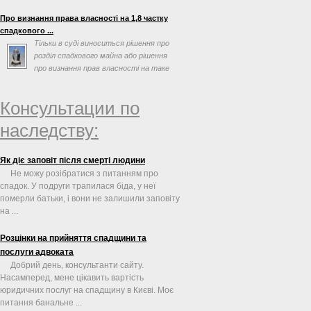
Про визнання права власності на 1,8 частку
спадкового ...
Тільки в суді виноситься рішення про
розділ спадкового майна або рішення
про визнання прав власності на таке
майно
Консультации по
наследству:
Як діє заповіт після смерті людини
Не можу розібратися з питанням про
спадок. У подруги трапилася біда, у неї
померли батьки, і вони не залишили заповіту
на ...
Розцінки на прийняття спадщини та
послуги адвоката
Добрий день, консультанти сайту.
Насамперед, мене цікавить вартість
юридичних послуг на спадщину в Києві. Моє
питання банальне ...