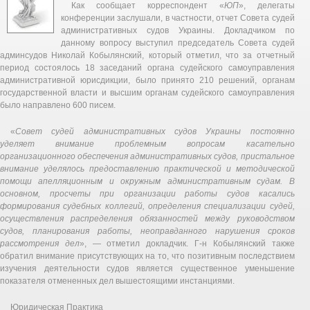
Как сообщает корреспондент «
ЮП
», делегаты
конференции заслушали, в частности, отчет Совета судей
административных судов Украины. Докладчиком по
данному вопросу выступил председатель Совета судей
админсудов Николай Кобылянский, который отметил, что за отчетный
период состоялось 18 заседаний органа судейского самоуправления
административной юрисдикции, было принято 210 решений, органам
государственной власти и высшим органам судейского самоуправления
было направлено 600 писем.
«
Совет судей административных судов Украины постоянно
уделяет внимание проблемным вопросам касательно
организационного обеспечения административных судов, пристальное
внимание уделялось предоставлению практической и методической
помощи апелляционным и окружным административным судам. В
основном, просчеты при организации работы судов касались
формирования судебных коллегий, определения специализации судей,
осуществления распределения обязанностей между руководством
судов, планирования работы, неоправданного нарушения сроков
рассмотрения дел
», — отметил докладчик. Г-н Кобылянский также
обратил внимание присутствующих на то, что позитивным последствием
изучения деятельности судов является существенное уменьшение
показателя отмененных дел вышестоящими инстанциями.
Юридическая Практика