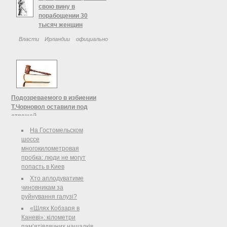
свою вину в
порабощении 30
тысяч женщин
Власти Ирландии официально
признали вину государства в
порабощении около 30 тысяч
женщин, большинство из которых
были направлены на работу в
католические учреждения, в
которых не получали ни ...
Подозреваемого в избиении
Т.Чорновол оставили под
стражей
На Гостомельском
Апелляционный суд Киева
шоссе
оставил под стражей Сергея
многокилометровая
Котенко, подозреваемого в
пробка: люди не могут
причастности к избиению
попасть в Киев
журналистки и общественной
деятельницы Татьяны Чорновол.
Хто аплодуватиме
чиновникам за
руйнування галузі?
«Шлях Кобзаря в
Каневі»: кілометри
пам’ятівдячних нащадків