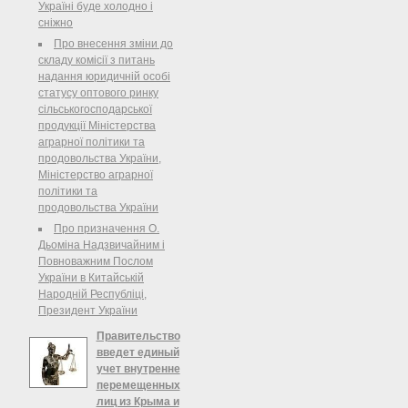
висунутого партією "Реформи і
Україні буде холодно і
порядок" До Центральної виборчої
сніжно
комісії надійшла заява партії
Про внесення зміни до
"Реформи і порядок" та інші
складу комісії з питань
документи щодо реєстрації
надання юридичній особі
кандидата у народні депутати
статусу оптового ринку
України, висунутого 30 липня 2012
сільськогосподарської
року на І етапі чергового звітно-
продукції Міністерства
виборчого XV з’їзду цієї партії, в
аграрної політики та
одномандатному виборчому окрузі
продовольства України,
№ 82.
Міністерство аграрної
політики та
продовольства України
Про призначення О.
Дьоміна Надзвичайним і
Повноважним Послом
України в Китайській
Народній Республіці,
Президент України
Правительство
введет единый
учет внутренне
перемещенных
лиц из Крыма и