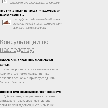
заповітом слід звертатись до юристів
по спадковим справам. ...
Про визнання дій нотаріуса неправомірними
та зобов'язання ...
Нотаріусам заборонено безпідставно
вводити людей в паніку відмовляючи у
вчиненні нотаріальних дій
Консультации по
наследству:
Оформлення спадщини після смерті
батька
У нашій родині сталося величезне горе.
Крім того, що помер батько, так і ще
почалися розборки з приводу спадщини
батька. З'явилися ...
Допоможемо оскаржити заповіт через суд
Добрий день, консультанти в питаннях
спадкового права. Звертаюся до Вас,
оскільки мені здається, ніхто більше не