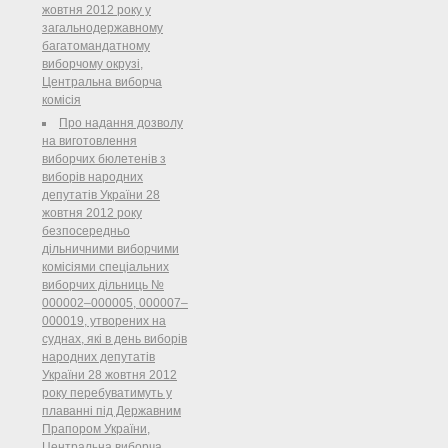
жовтня 2012 року у
загальнодержавному
багатомандатному
виборчому окрузі,
Центральна виборча
комісія
Про надання дозволу
на виготовлення
виборчих бюлетенів з
виборів народних
депутатів України 28
жовтня 2012 року
безпосередньо
дільничними виборчими
комісіями спеціальних
виборчих дільниць №
000002–000005, 000007–
000019, утворених на
суднах, які в день виборів
народних депутатів
України 28 жовтня 2012
року перебуватимуть у
плаванні під Державним
Прапором України,
Центральна виборча