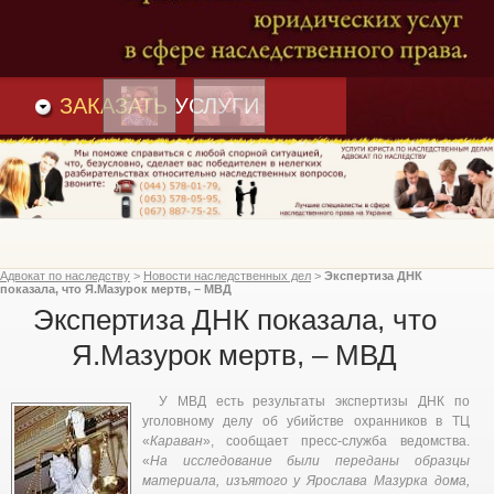
Преимущества
и
Вакансии
Статьи
ЗАКАЗАТЬ
УСЛУГИ
Адвокат по наследству
>
Новости наследственных дел
>
Экспертиза ДНК
показала, что Я.Мазурок мертв, – МВД
Экспертиза ДНК показала, что
Я.Мазурок мертв, – МВД
У МВД есть результаты экспертизы ДНК по
уголовному делу об убийстве охранников в ТЦ
«
Караван
», сообщает пресс-служба ведомства.
«
На исследование были переданы образцы
материала, изъятого у Ярослава Мазурка дома,