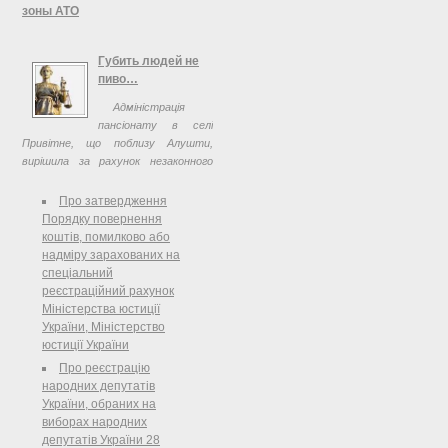
зоны АТО
Правительство вводит единый
учет внутренне перемещенных лиц
Губить людей не
из Крыма и районов проведения
пиво…
АТО. Соответствующее
Адміністрація
постановление принято на
пансіонату в селі
заседании Кабинета Министров
Привітне, що поблизу Алушти,
Украины 1 октября 2014 года.
вирішила за рахунок незаконного
видобутку прісних підземних вод
забезпечити готельний комплекс
Про затвердження
живильною вологою.
Порядку повернення
коштів, помилково або
надміру зарахованих на
спеціальний
реєстраційний рахунок
Міністерства юстиції
України, Міністерство
юстиції України
Про реєстрацію
народних депутатів
України, обраних на
виборах народних
депутатів України 28