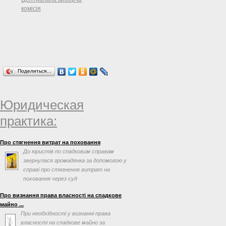
комісія
Поделиться…
Юридическая
практика:
Про стягнення витрат на поховання
До юристів по спадковим справам
звернулася громадянка за допомогою у
справі про стягнення витрат на
поховання через суд
Про визнання права власності на спадкове
майно ...
При необхідності у визнанні права
власності на спадкове майно за