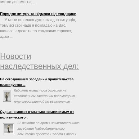
зможе допомогти, ...
Порядок вступу та відмова від спадщини
У мене склалася дуже складна ситуація,
тому всі свої надії я покладаю на Вас,
шановні адвокати по спадкових справах,
адже ...
Новости
наследственных дел:
На сегодняшнем заседании правительства
планируется ...
Кабинет министров Украины на
сегодняшнем заседании рассмотрит
план мероприятий по выполнению
соглашения об ассоциации с
Судья не может считаться независимым от
Евросоюзом. Об этом говорится в повестке дня
политического .
заседания на сайте правительства.
22 декабря во время заключительного
заседания Наблюдательного
Комитета проекта Совета Европы