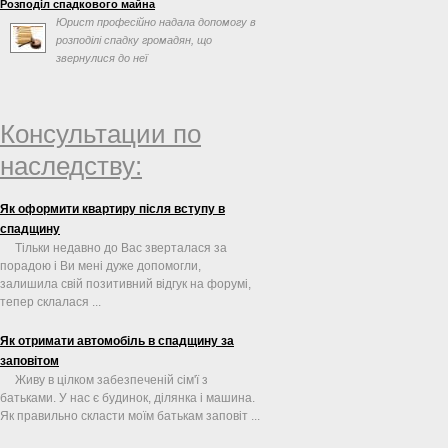
Розподіл спадкового майна
спадкоємці ...
Юрист професійно надала допомогу в
розподілі спадку громадян, що
звернулися до неї
Консультации по
наследству:
Як оформити квартиру після вступу в
спадщину
Тільки недавно до Вас зверталася за
порадою і Ви мені дуже допомогли,
залишила свій позитивний відгук на форумі,
тепер склалася ...
Як отримати автомобіль в спадщину за
заповітом
Живу в цілком забезпеченій сім'ї з
батьками. У нас є будинок, ділянка і машина.
Як правильно скласти моїм батькам заповіт ...