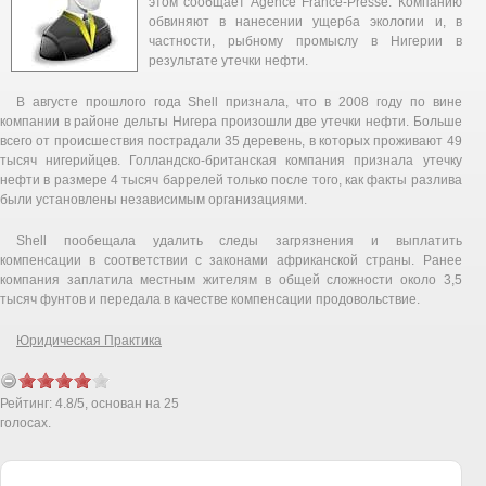
этом сообщает Agence France-Presse. Компанию
обвиняют в нанесении ущерба экологии и, в
частности, рыбному промыслу в Нигерии в
результате утечки нефти.
В августе прошлого года Shell признала, что в 2008 году по вине
компании в районе дельты Нигера произошли две утечки нефти. Больше
всего от происшествия пострадали 35 деревень, в которых проживают 49
тысяч нигерийцев. Голландско-британская компания признала утечку
нефти в размере 4 тысяч баррелей только после того, как факты разлива
были установлены независимым организациями.
Shell пообещала удалить следы загрязнения и выплатить
компенсации в соответствии с законами африканской страны. Ранее
компания заплатила местным жителям в общей сложности около 3,5
тысяч фунтов и передала в качестве компенсации продовольствие.
Юридическая Практика
Рейтинг:
4.8
/
5
, основан на
25
голосах.