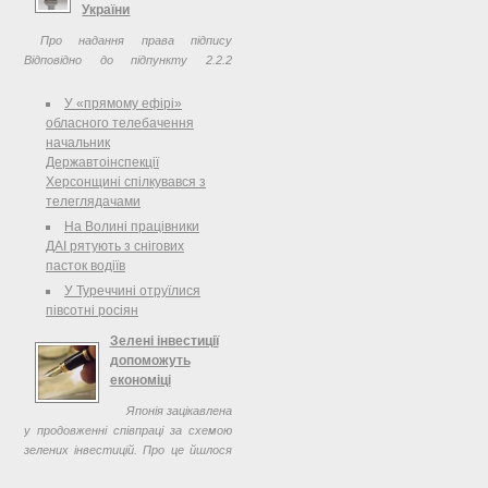
України
Про надання права підпису
Відповідно до підпункту 2.2.2
пункту 2.2 Регламенту роботи
МОЗ України( v0884282-07 ),
У «прямому ефірі»
затвердженого наказом МОЗ
обласного телебачення
України від 29 грудня 2007 р. № 884,
начальник
НАКАЗУЮ:
Державтоінспекції
Херсонщині спілкувався з
телеглядачами
На Волині працівники
ДАІ рятують з снігових
пасток водіїв
У Туреччині отруїлися
півсотні росіян
Зелені інвестиції
допоможуть
економіці
Японія зацікавлена
у продовженні співпраці за схемою
зелених інвестицій. Про це йшлося
під час зустрічі Премєр-міністра