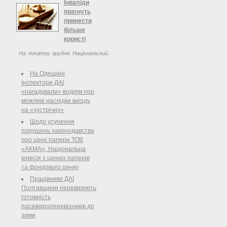
Миколи Азарова з Надзвичайним та
Інваліди
Повноважним послом Японії в
прагнуть
Україні Тоічі ...
принести
більше
користі
На початку грудня Національний
центр ділового та культурного
співробітництва Український дім
На Одещині
традиційно заповнюють люди з
інспектори ДАІ
обмеженими можливостями та
«нагадували» водіям про
учасники всеукраїнської виставки,
можливі наслідки виїзду
присвяченої ...
на «зустрічну»
Щодо усунення
порушень законодавства
про цінні папери ТОВ
«АКМА», Національна
комісія з цінних паперів
та фондового ринку
Працівники ДАІ
Полтавщини перевіряють
готовність
пасажироперевізників до
зими