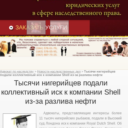
Преимущества
и
Вакансии
Статьи
ЗАКАЗАТЬ
УСЛУГИ
Адвокат по наследству
>
Новости наследственных дел
>
Тысячи нигерийцев
подали коллективный иск к компании Shell из-за разлива нефти
Тысячи нигерийцев подали
коллективный иск к компании Shell
из-за разлива нефти
Адвокаты, представляющие интересы более
11 тысяч нигерийских рыбаков, подали в Высокий
суд Лондона иск к компании Royal Dutch Shell. Об