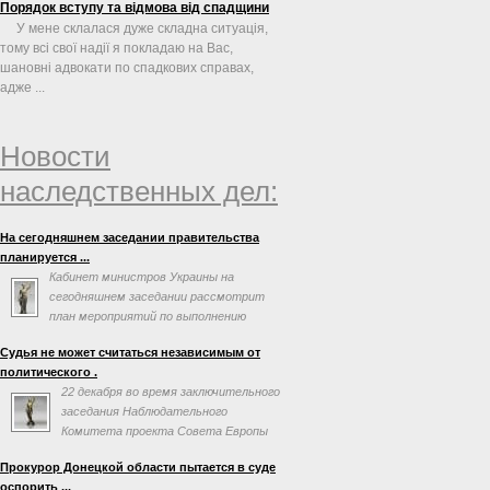
Порядок вступу та відмова від спадщини
У мене склалася дуже складна ситуація,
тому всі свої надії я покладаю на Вас,
шановні адвокати по спадкових справах,
адже ...
Новости
наследственных дел:
На сегодняшнем заседании правительства
планируется ...
Кабинет министров Украины на
сегодняшнем заседании рассмотрит
план мероприятий по выполнению
соглашения об ассоциации с
Судья не может считаться независимым от
Евросоюзом. Об этом говорится в повестке дня
политического .
заседания на сайте правительства.
22 декабря во время заключительного
заседания Наблюдательного
Комитета проекта Совета Европы
«Усиление независимости,
Прокурор Донецкой области пытается в суде
эффективности и профессионализма судебной
оспорить ...
власти на Украине» Председатель Верховного