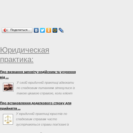
Поделиться…
Юридическая
практика:
Про визнання заповіту недійсним та усунення
від ...
У своїй юридичній практиці адвокати
по спадковим питанням зіткнулися із
такою цікавою справою, коли клієнт
просив допомогти ...
Про встановлення додаткового строку для
прийняття ...
У юридичній практиці юристів по
спадковим справам часто
зустрічаються справи пов'язані із
оформлення спадщини, в яких