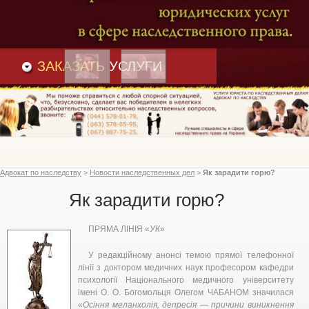
Преимущества
и
Вакансии
Статьи
ЗАКАЗАТЬ
УСЛУГИ
Адвокат по наследству
>
Новости наследственных дел
>
Як зарадити горю?
Як зарадити горю?
ПРЯМА ЛІНІЯ «
УК
»
У редакційному анонсі темою прямої телефонної
лінії з доктором медичних наук професором кафедри
психології Національного медичного університету
імені О. О. Богомольця Олегом ЧАБАНОМ значилася
«
Осіння меланхолія, депресія — причини виникнення