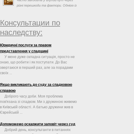
різні перешкоди та фактори. Однією із
таких перешкод може ...
Консультации по
наследству:
Юридичні послуги за правом
представлення у спадщині
У мене дуже складна ситуація, просто не
знаю, що робити і як поступати. До Вас
звертаюся в перший раз, але за порадами
своїх ...
Якщо викликають до суду за спадковою
справою
Доброго часу доби. Моя проблема
пов'язана зі спадком. Ми з дружиною живемо
в Київській області. А батько дружини жив в
Єврейській ...
Допоможемо оскаржити заповіт через суд
Добрий день, консультанти в питаннях