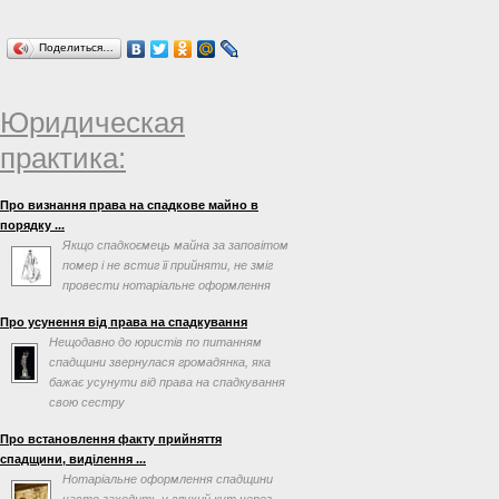
Поделиться…
Юридическая
практика:
Про визнання права на спадкове майно в
порядку ...
Якщо спадкоємець майна за заповітом
помер і не встиг її прийняти, не зміг
провести нотаріальне оформлення
після відкриття ...
Про усунення від права на спадкування
Нещодавно до юристів по питанням
спадщини звернулася громадянка, яка
бажає усунути від права на спадкування
свою сестру
Про встановлення факту прийняття
спадщини, виділення ...
Нотаріальне оформлення спадщини
часто заходить у глухий кут через