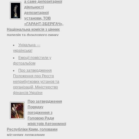
сказав міністр регіонального
а саме депозитарної
розвитку, будівництва та
діяльності
житлово-комунального
депозитарної
господарства Анатолій Близнюк.
установи, ТОВ
«ГАРАНТ-ЗБЕРІГАЧ»,
Національна комісія з цінних
паперів та фондового ринку
Щодо видачі ліцензії на
Унікальна —
провадження професійної діяльності
українська!
на фондовому ринку —
Емоції помістили у
депозитарної діяльності, а саме
фотоальбом
депозитарної діяльності
Про затвердження
депозитарної установи, ТОВ
Положення про Реєстр
«ГАРАНТ-ЗБЕРІГАЧ»
неприбуткових установ та
організацій, Міністерство
фінансів України
Про затвердження
Порядку
погодження з
Головою Ради
міністрів Автономної
Республіки Крим, головами
місцевих державних