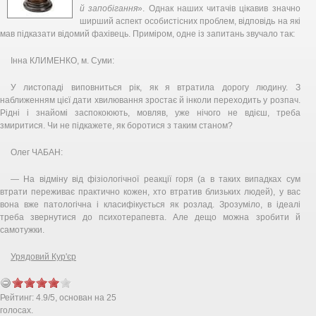
й запобігання
». Однак наших читачів цікавив значно
ширший аспект особистісних проблем, відповідь на які
мав підказати відомий фахівець. Приміром, одне із запитань звучало так:
Інна КЛИМЕНКО, м. Суми:
У листопаді виповниться рік, як я втратила дорогу людину. З
наближенням цієї дати хвилювання зростає й інколи переходить у розпач.
Рідні і знайомі заспокоюють, мовляв, уже нічого не вдієш, треба
змиритися. Чи не підкажете, як боротися з таким станом?
Олег ЧАБАН:
— На відміну від фізіологічної реакції горя (а в таких випадках сум
втрати переживає практично кожен, хто втратив близьких людей), у вас
вона вже патологічна і класифікується як розлад. Зрозуміло, в ідеалі
треба звернутися до психотерапевта. Але дещо можна зробити й
самотужки.
Урядовий Кур'єр
Рейтинг:
4.9
/
5
, основан на
25
голосах.