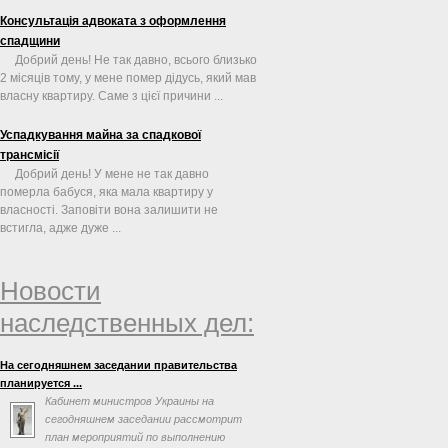
Консультація адвоката з оформлення
спадщини
Добрий день! Не так давно, всього близько
2 місяців тому, у мене помер дідусь, який мав
власну квартиру. Саме з цієї причини ...
Успадкування майна за спадкової
трансмісії
Добрий день! У мене не так давно
померла бабуся, яка мала квартиру у
власності. Заповіти вона залишити не
встигла, адже дуже ...
Новости
наследственных дел:
На сегодняшнем заседании правительства
планируется ...
Кабинет министров Украины на
сегодняшнем заседании рассмотрит
план мероприятий по выполнению