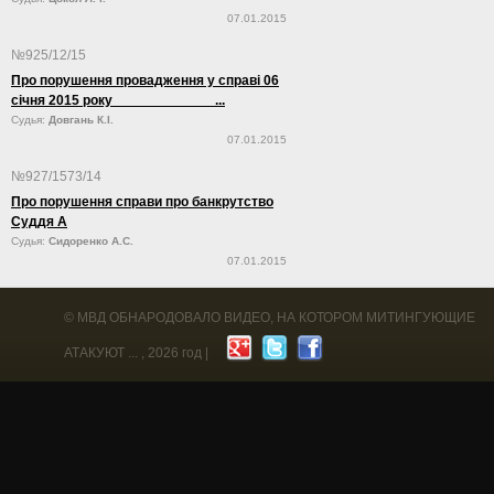
07.01.2015
№925/12/15
Про порушення провадження у справі 06
січня 2015 року ...
Судья:
Довгань К.І.
07.01.2015
№927/1573/14
Про порушення справи про банкрутство
Суддя А
Судья:
Сидоренко А.С.
07.01.2015
©
МВД ОБНАРОДОВАЛО ВИДЕО, НА КОТОРОМ МИТИНГУЮЩИЕ
АТАКУЮТ ...
, 2026 год |