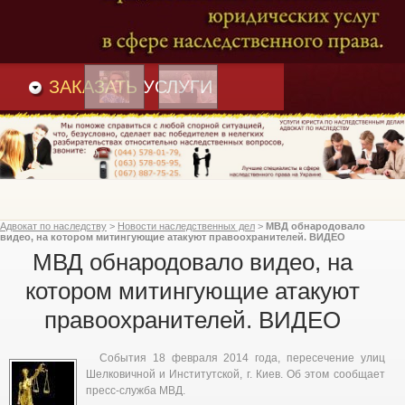
Преимущества
и
Вакансии
Статьи
ЗАКАЗАТЬ
УСЛУГИ
Адвокат по наследству
>
Новости наследственных дел
>
МВД обнародовало
видео, на котором митингующие атакуют правоохранителей. ВИДЕО
МВД обнародовало видео, на
котором митингующие атакуют
правоохранителей. ВИДЕО
События 18 февраля 2014 года, пересечение улиц
Шелковичной и Институтской, г. Киев. Об этом сообщает
пресс-служба МВД.