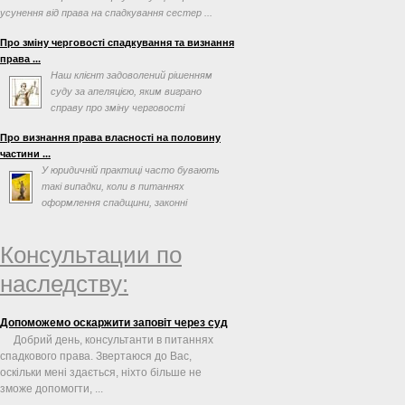
усунення від права на спадкування сестер ...
Про зміну черговості спадкування та визнання
права ...
Наш клієнт задоволений рішенням
суду за апеляцією, яким виграно
справу про зміну черговості
спадкування та визнання права ...
Про визнання права власності на половину
частини ...
У юридичній практиці часто бувають
такі випадки, коли в питаннях
оформлення спадщини, законні
спадкоємці або спадкоємці за ...
Консультации по
наследству:
Допоможемо оскаржити заповіт через суд
Добрий день, консультанти в питаннях
спадкового права. Звертаюся до Вас,
оскільки мені здається, ніхто більше не
зможе допомогти, ...