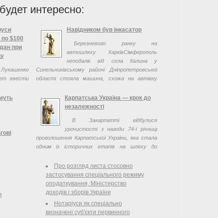
будет интересно:
руси
Навідником був інкасатор
 по $100
Березневого ранку на
ждан при
автошляху ХарківСімферополь
цу
неподалік від села Калина у
 Лукашенко
Синельниківському районі Дніпропетровської
ает ввести
області стояла машина, схожа на автівку
х за рубеж
Державної автоінспекції (з приклеєними ...
муть
Карпатська Україна — крок до
незалежності
В Закарпатті відбулися
урочистості з нагоди 74-ї річниці
гові
проголошення Карпатської України, яка стала
одним із історичних етапів на шляху до
 пільгову
створення незалежної Української держави.
падок своїм
Про розгляд листа стосовно
, наданий
застосування спеціального режиму
а — Порядку
оподаткування, Міністерство
ями на 10-
доходів і зборів України
я
визнаний
Нотаріуси як спеціально
одальшою
визначені суб'єкти первинного
 лише після