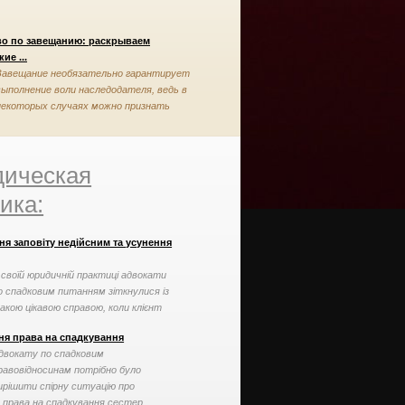
во по завещанию: раскрываем
ие ...
Завещание необязательно гарантирует
выполнение воли наследодателя, ведь в
некоторых случаях можно признать
завещание недействительным
ическая
ика:
ня заповіту недійсним та усунення
 своїй юридичній практиці адвокати
о спадковим питанням зіткнулися із
акою цікавою справою, коли клієнт
могти ...
ня права на спадкування
двокату по спадковим
равовідносинам потрібно було
ирішити спірну ситуацію про
 права на спадкування сестер ...