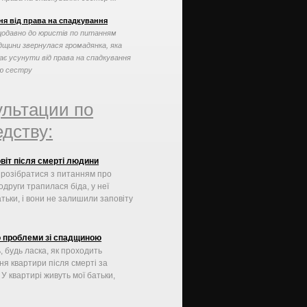
ня від права на спадкування
одавно до юристів по питанням
дщини звернулася громадянка, яка
ає усунути від права на спадкування
ю сестру
ультации по
дству:
овіт після смерті людини
 розібратися з питанням про
одруги трапилася біда, у неї
тьки, і вони не залишили заповіту
 проблеми зі спадщиною
, будь ласка, як проходить
ня квартири після смерті за
У квартирі живуть мої батьки,