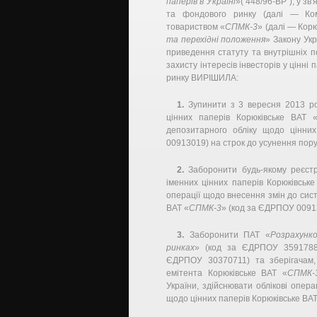
паперів в Україні
»( 448/96-ВР ), у з
та фондового ринку (далі — Ком
товариством «
СПМК-3
» (далі — Корю
та перехідні положення
» Закону Укр
приведення статуту та внутрішніх п
захисту інтересів інвесторів у цінні
ринку ВИРІШИЛА:
1.
Зупинити з 3 вересня 2013 рок
цінних паперів Корюківське ВАТ 
депозитарного обліку щодо цінних
00913019) на строк до усунення пор
2.
Заборонити будь-якому реєстр
іменних цінних паперів Корюківське
операції щодо внесення змін до сист
ВАТ «
СПМК-3
» (код за ЄДРПОУ 0091
3.
Заборонити ПАТ «
Розрахунк
ринках
» (код за ЄДРПОУ 3591788
ЄДРПОУ 30370711) та зберігачам,
емітента Корюківське ВАТ «
СПМК-
України, здійснювати облікові опер
щодо цінних паперів Корюківське ВАТ