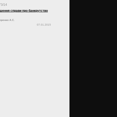
73/14
шення справи про банкрутство
оренко А.С.
07.01.2015