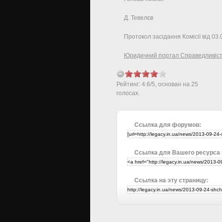
Д. Тевелєв
Протокол засідання Комісії від 03.
Юридичний портал Справедливіс
Рейтинг:
4.6
/
5
, основан на
25
голосах.
Ссылка для форумов:
Ссылка для Вашего ресурса
Ссылка на эту страницу: