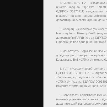
4.
Зобов'язати ПАТ «
Розрахунк
ринках
» (код за ЄДРПОУ 3591788
ЄДРПОУ 30370711) невідкладно дов
власності на цінні папери емітента
депозитарній системі України, дане р
5.
Асоціації «
Українські фондові 
Інвестиційного Бізнесу (УАІБ) (код 
депозитаріїв (ПАРД) (код за ЄДРПОУ 
інформацію про дане рішення Комісії
6.
Зобов'язати Корюківське ВАТ «
до відома реєстратора, що здійснює 
Корюківське ВАТ «
СПМК-3
» (код за 
7.
ПАТ «
Розрахунковий центр з 
ЄДРПОУ 35917889), ПАТ «
Націонал
зберігачам, що здійснюють облік п
«
СПМК-3
» (код за ЄДРПОУ 00913019
моменту отримання ними копії цього 
8.
Зобов'язати Корюківське ВАТ «
С
моменту усунення порушення повідо
доданням копій відповідних документ