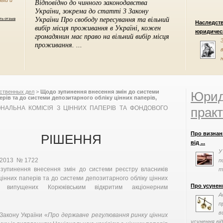
ный и
ть отзыв
Наследст
юридическ
ственных дел
>
Щодо зупинення внесення змін до системи
Юрид
ерів та до системи депозитарного обліку цінних паперів,
кціонерним товариством «СПМК-3», Національна комісія з
ОНАЛЬНА КОМІСІЯ З ЦІННИХ ПАПЕРІВ ТА ФОНДОВОГО
практ
Про визнан
РІШЕННЯ
від ...
У
.2013 № 1722
п
зупинення внесення змін до системи реєстру власників
т
цінних паперів та до системи депозитарного обліку цінних
просив допо
Про усунен
, випущених Корюківським відкритим акціонерним
А
п
в
Закону України «
Про державне регулювання ринку цінних
усунення від