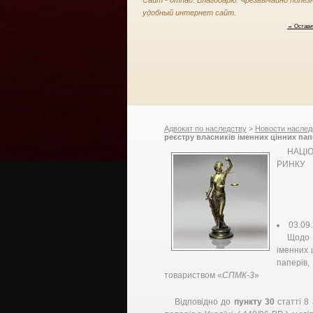
Сайт - отпад. Благодарю. Чрезвычайно полез
удобный интернет сайт.
→ Остави
Адвокат по наследству
>
Новости наслед
реєстру власників іменних цінних пап
випущених Корюківським відкритим а
НАЦІ
цінних паперів та фондового ринку
РИНКУ
03.09
Щодо 
іменних 
паперів
товариством «
СПМК-3
»
Відповідно до
пункту 30
статті 8 