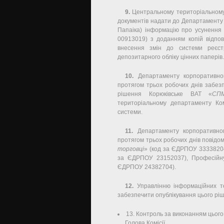
9.
Центральному територіальному 
документів надати до Департаменту 
Папаіка) інформацію про усунення
00913019) з доданням копій відпо
внесення змін до системи реєст
депозитарного обліку цінних паперів.
10.
Департаменту корпоративног
протягом трьох робочих днів забезп
рішення Корюківське ВАТ «
СПМ
територіальному департаменту Ком
системи.
11.
Департаменту корпоративного
протягом трьох робочих днів повідо
торговці
» (код за ЄДРПОУ 33338204)
за ЄДРПОУ 23152037), Професійну 
ЄДРПОУ 24382704).
12.
Управлінню інформаційних техн
забезпечити опублікування цього ріш
13. Контроль за виконанням цього
Голова Комісії