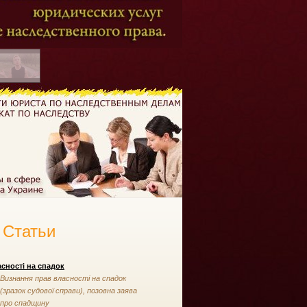
Статьи
сності на спадок
Визнання прав власності на спадок
(зразок судової справи), позовна заява
про спадщину