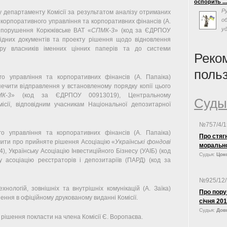
оспорить ..
власти на 
Р
департаменту Комісії за результатом аналізу отриманих
Суда Украин
о
корпоративного управління та корпоративних фінансів (А.
«одним из с
у
 порушення Корюківське ВАТ «
СПМК-3
» (код за ЄДРПОУ
формирован
с
відних документів та проекту рішення щодо відновлення
на совреме
люстрацию,
ру власників іменних цінних паперів та до системи
политическ
Реко
поль
о управління та корпоративних фінансів (А. Папаіка)
ечити відправлення у встановленому порядку копії цього
К-3
» (код за ЄДРПОУ 00913019), Центральному
Суды
ісії, відповідним учасникам Національної депозитарної
№757/4/
 управління та корпоративних фінансів (А. Папаіка)
Про стяг
мити про прийняте рішення Асоціацію «
Українські фондові
моральн
, Українську Асоціацію Інвестиційного Бізнесу (УАІБ) (код
Судья:
Цоко
асоціацію реєстраторів і депозитаріїв (ПАРД) (код за
№925/12
ологій, зовнішніх та внутрішніх комунікацій (А. Заїка)
Про пору
ення в офіційному друкованому виданні Комісії.
січня
Судья:
Довг
 рішення покласти на члена Комісії Є. Воропаєва.