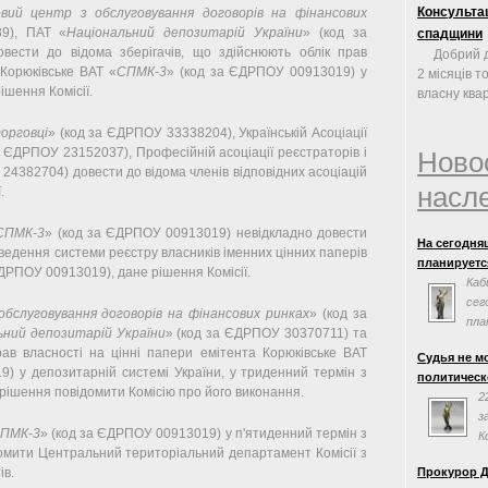
Консульта
овий центр з обслуговування договорів на фінансових
9), ПАТ «
Національний депозитарій України
» (код за
спадщини
ести до відома зберігачів, що здійснюють облік прав
Добрий д
 Корюківське ВАТ «
СПМК-3
» (код за ЄДРПОУ 00913019) у
2 місяців т
ішення Комісії.
власну квар
торговці
» (код за ЄДРПОУ 33338204), Українській Асоціації
за ЄДРПОУ 23152037), Професійній асоціації реєстраторів і
Ново
24382704) довести до відома членів відповідних асоціацій
насл
.
СПМК-3
» (код за ЄДРПОУ 00913019) невідкладно довести
На сегодня
ведення системи реєстру власників іменних цінних паперів
планируется
ЄДРПОУ 00913019), дане рішення Комісії.
Каб
сег
обслуговування договорів на фінансових ринках
» (код за
пла
ьний депозитарій України
» (код за ЄДРПОУ 30370711) та
сог
рав власності на цінні папери емітента Корюківське ВАТ
Судья не м
Евросоюзом.
) у депозитарній системі України, у триденний термін з
политическ
заседания н
рішення повідомити Комісію про його виконання.
2
з
ПМК-3
» (код за ЄДРПОУ 00913019) у п'ятиденний термін з
К
мити Центральний територіальний департамент Комісії з
«
ів.
Прокурор Д
эффективно