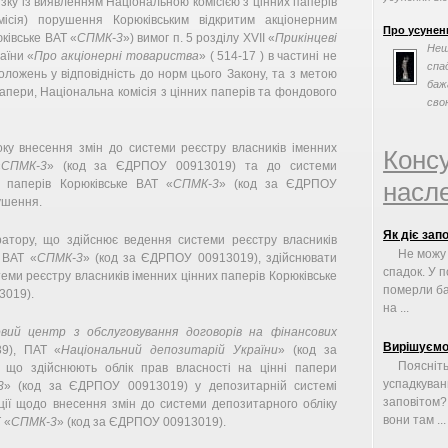
в'язку із виявленням Національною комісією з цінних паперів
ісія) порушення Корюківським відкритим акціонерним
Про усунен
ківське ВАТ «
СПМК-3
») вимог п. 5 розділу ХVІІ «
Прикінцеві
Нещ
аїни «
Про акціонерні товариства
» ( 514-17 ) в частині не
спа
оложень у відповідність до норм цього Закону, та з метою
баж
 папери, Національна комісія з цінних паперів та фондового
сво
у внесення змін до системи реєстру власників іменних
Конс
«
СПМК-3
» (код за ЄДРПОУ 00913019) та до системи
 паперів Корюківське ВАТ «
СПМК-3
» (код за ЄДРПОУ
насле
ушення.
Як діє зап
атору, що здійснює ведення системи реєстру власників
Не можу
 ВАТ «
СПМК-3
» (код за ЄДРПОУ 00913019), здійснювати
спадок. У п
еми реєстру власників іменних цінних паперів Корюківське
померли ба
3019).
на ...
овий центр з обслуговування договорів на фінансових
Вирішуємо
9), ПАТ «
Національний депозитарій України
» (код за
Поясніть
 що здійснюють облік прав власності на цінні папери
успадкуван
3
» (код за ЄДРПОУ 00913019) у депозитарній системі
заповітом? 
ації щодо внесення змін до системи депозитарного обліку
вони там ...
 «
СПМК-3
» (код за ЄДРПОУ 00913019).