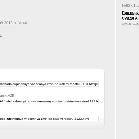
№927/15
Про пору
Суддя А
09.2013 р. № 44
Судья:
Сид
ть
 или ЖЖ: