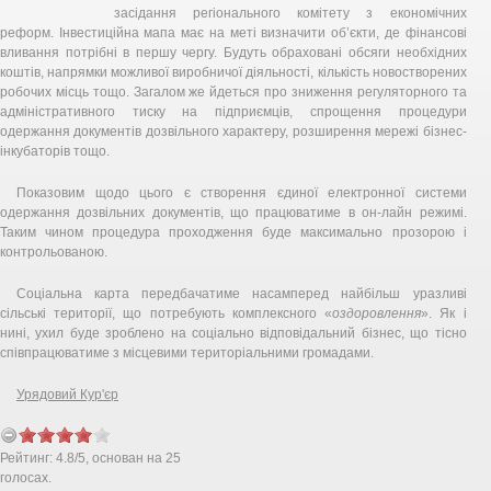
засідання регіонального комітету з економічних
реформ. Інвестиційна мапа має на меті визначити об’єкти, де фінансові
вливання потрібні в першу чергу. Будуть обраховані обсяги необхідних
коштів, напрямки можливої виробничої діяльності, кількість новостворених
робочих місць тощо. Загалом же йдеться про зниження регуляторного та
адміністративного тиску на підприємців, спрощення процедури
одержання документів дозвільного характеру, розширення мережі бізнес-
інкубаторів тощо.
Показовим щодо цього є створення єдиної електронної системи
одержання дозвільних документів, що працюватиме в он-лайн режимі.
Таким чином процедура проходження буде максимально прозорою і
контрольованою.
Соціальна карта передбачатиме насамперед найбільш уразливі
сільські території, що потребують комплексного «
оздоровлення
». Як і
нині, ухил буде зроблено на соціально відповідальний бізнес, що тісно
співпрацюватиме з місцевими територіальними громадами.
Урядовий Кур'єр
Рейтинг:
4.8
/
5
, основан на
25
голосах.