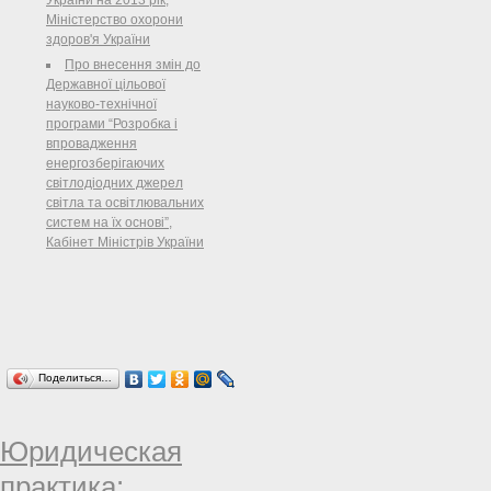
Міністерство охорони
здоров'я України
Про внесення змін до
Державної цільової
науково-технічної
програми “Розробка і
впровадження
енергозберігаючих
світлодіодних джерел
світла та освітлювальних
систем на їх основі”,
Кабінет Міністрів України
Поделиться…
Юридическая
практика: