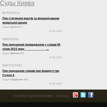
Суды Киева
№757/4/15-ц
Про стягнення коштів та відшкодування
моральної шкоди
Судья:
Цокол Л. І.
07.01.2015
№925/12/15
Про порушення провадження у справі 06
січня 2015 року ...
Судья:
Довгань К.І.
07.01.2015
№927/1573/14
Про порушення справи про банкрутство
Суддя А
Судья:
Сидоренко А.С.
07.01.2015
©
КОМПАС ДЛЯ ЕКОНОМІКИ
, 2026 год |