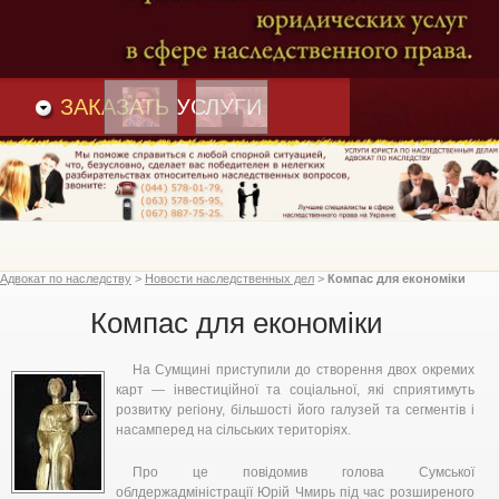
Преимущества
и
Вакансии
Статьи
ЗАКАЗАТЬ
УСЛУГИ
Адвокат по наследству
>
Новости наследственных дел
>
Компас для економіки
Компас для економіки
На Сумщині приступили до створення двох окремих
карт — інвестиційної та соціальної, які сприятимуть
розвитку регіону, більшості його галузей та сегментів і
насамперед на сільських територіях.
Про це повідомив голова Сумської
облдержадміністрації Юрій Чмирь під час розширеного