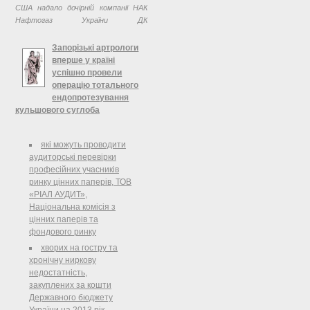
США надало дочірній компанії НАК
нафтопродуктів, аміаку
Нафтогаз України ДК
магістральними трубопроводами,
Укргазвидобування грант обсягом
затвердженої постановою НКРЕ від
728 тис. доларів. Грант призначено
Запорізькі артрологи
25.06.2009 № 749 ( v0749227-09 ),
для підготовки пілотного проекту
вперше у країні
Національна комісія, що здійснює
...
успішно провели
державне регулювання у сфері
операцію тотального
енергетики, ПОСТАНОВЛЯЄ:
ендопротезування
кульшового суглоба
-Тільки тиждень тому мені
зробили операцію, а я вже готуюсь
які можуть проводити
на виписку, радісно повідомивмені
аудиторські перевірки
27-річний
професійних учасників
пацієнтвідділенняортопедії,
ринку цінних паперів, ТОВ
артрології і спортивної травми
«РІАЛ АУДИТ»,
Запорізької клінічної лікарні ...
Національна комісія з
цінних паперів та
фондового ринку
хворих на гостру та
хронічну ниркову
недостатність,
закуплених за кошти
Державного бюджету
України на 2013 рік,