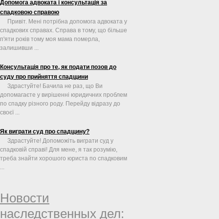
Допомога адвоката і консультація за
спадковою справою
Привіт. Мені потрібна допомога адвоката у
спадкових справах. Справа в тому, що більше
п'яти років тому моя мама померла,
залишивши ...
Консультація про те, як подати позов до
суду про прийняття спадщини
Здрастуйте! Бачила не раз, що Ви
допомагаєте у вирішенні юридичних проблем
по спадку різного роду. Перейду відразу до
своєї ...
Як виграти суд про спадщину?
Здрастуйте! Допоможіть виграти суд у
спадковій справі! Для мене, я так розумію,
треба знайти хорошого юриста по спадковим
...
Новости
наследственных дел: