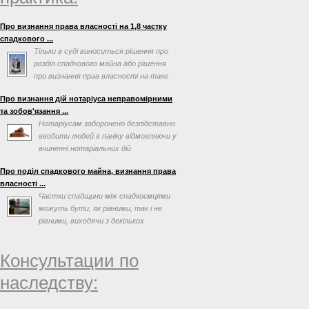
Про визнання права власності на 1,8 частку
спадкового ...
Тільки в суді виноситься рішення про
розділ спадкового майна або рішення
про визнання прав власності на таке
майно
Про визнання дій нотаріуса неправомірними
та зобов'язання ...
Нотаріусам заборонено безпідставно
вводити людей в паніку відмовляючи у
вчиненні нотаріальних дій
Про поділ спадкового майна, визнання права
власності ...
Частки спадщини між спадкоємцями
можуть бути, як рівними, так і не
рівними, виходячи з декількох
факторів, таких як заповіт ...
Консультации по
наследству: