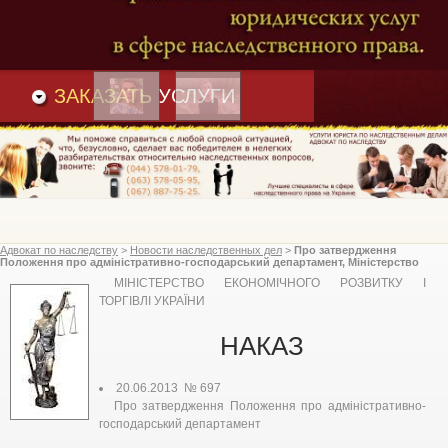
Преимущества
и
Вакансии
Статьи
ЗАКАЗАТЬ
УСЛУГИ
Адвокат по наследству
>
Новости наследственных дел
>
Про затвердження
Положення про адміністративно-господарський департамент, Міністерство
економічного розвитку і торгівлі України
МІНІСТЕРСТВО ЕКОНОМІЧНОГО РОЗВИТКУ І
ТОРГІВЛІ УКРАЇНИ
НАКАЗ
20.06.2013 № 697
Про затвердження Положення про адміністративно-
господарський департамент