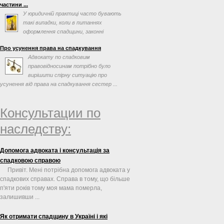
частини ...
У юридичній практиці часто бувають
такі випадки, коли в питаннях
оформлення спадщини, законні
спадкоємці або спадкоємці за ...
Про усунення права на спадкування
Адвокату по спадковим
правовідносинам потрібно було
вирішити спірну ситуацію про
усунення від права на спадкування сестер ...
Консультации по
наследству:
Допомога адвоката і консультація за
спадковою справою
Привіт. Мені потрібна допомога адвоката у
спадкових справах. Справа в тому, що більше
п'яти років тому моя мама померла,
залишивши ...
Як отримати спадщину в Україні і які