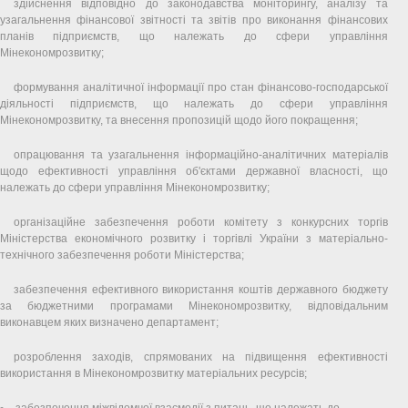
здійснення відповідно до законодавства моніторингу, аналізу та
узагальнення фінансової звітності та звітів про виконання фінансових
планів підприємств, що належать до сфери управління
Мінекономрозвитку;
формування аналітичної інформації про стан фінансово-господарської
діяльності підприємств, що належать до сфери управління
Мінекономрозвитку, та внесення пропозицій щодо його покращення;
опрацювання та узагальнення інформаційно-аналітичних матеріалів
щодо ефективності управління об'єктами державної власності, що
належать до сфери управління Мінекономрозвитку;
організаційне забезпечення роботи комітету з конкурсних торгів
Міністерства економічного розвитку і торгівлі України з матеріально-
технічного забезпечення роботи Міністерства;
забезпечення ефективного використання коштів державного бюджету
за бюджетними програмами Мінекономрозвитку, відповідальним
виконавцем яких визначено департамент;
розроблення заходів, спрямованих на підвищення ефективності
використання в Мінекономрозвитку матеріальних ресурсів;
забезпечення міжвідомчої взаємодії з питань, що належать до