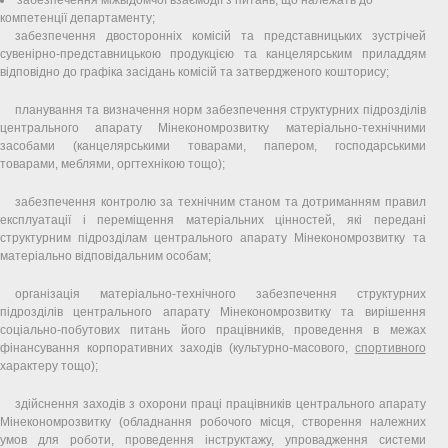
компетенції департаменту;
забезпечення двосторонніх комісій та представницьких зустрічей
сувенірно-представницькою продукцією та канцелярським приладдям
відповідно до графіка засідань комісій та затвердженого кошторису;
планування та визначення норм забезпечення структурних підрозділів
центрального апарату Мінекономрозвитку матеріально-технічними
засобами (канцелярськими товарами, папером, господарськими
товарами, меблями, оргтехнікою тощо);
забезпечення контролю за технічним станом та дотриманням правил
експлуатації і переміщення матеріальних цінностей, які передані
структурним підрозділам центрального апарату Мінекономрозвитку та
матеріально відповідальним особам;
організація матеріально-технічного забезпечення структурних
підрозділів центрального апарату Мінекономрозвитку та вирішення
соціально-побутових питань його працівників, проведення в межах
фінансування корпоративних заходів (культурно-масового,
спортивного
характеру тощо);
здійснення заходів з охорони праці працівників центрального апарату
Мінекономрозвитку (обладнання робочого місця, створення належних
умов для роботи, проведення інструктажу, упровадження системи