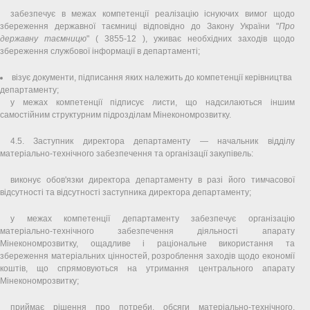
забезпечує в межах компетенції реалізацію існуючих вимог щодо
збереження державної таємниці відповідно до Закону України "
Про
державну таємницю
" ( 3855-12 ), уживає необхідних заходів щодо
збереження службової інформації в департаменті;
візує документи, підписання яких належить до компетенції керівництва
департаменту;
у межах компетенції підписує листи, що надсилаються іншим
самостійним структурним підрозділам Мінекономрозвитку.
4.5. Заступник директора департаменту — начальник відділу
матеріально-технічного забезпечення та організації закупівель:
виконує обов'язки директора департаменту в разі його тимчасової
відсутності та відсутності заступника директора департаменту;
у межах компетенції департаменту забезпечує організацію
матеріально-технічного забезпечення діяльності апарату
Мінекономрозвитку, ощадливе і раціональне використання та
збереження матеріальних цінностей, розроблення заходів щодо економії
коштів, що спрямовуються на утримання центрального апарату
Мінекономрозвитку;
приймає рішення про потреби, обсяги матеріально-технічного,