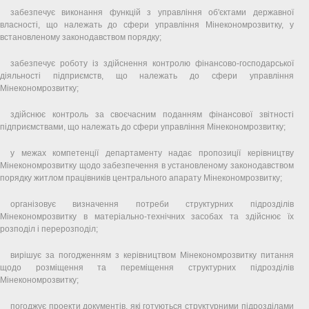
забезпечує виконання функцій з управління об'єктами державної
власності, що належать до сфери управління Мінекономрозвитку, у
встановленому законодавством порядку;
забезпечує роботу із здійснення контролю фінансово-господарської
діяльності підприємств, що належать до сфери управління
Мінекономрозвитку;
здійснює контроль за своєчасним поданням фінансової звітності
підприємствами, що належать до сфери управління Мінекономрозвитку;
у межах компетенції департаменту надає пропозиції керівництву
Мінекономрозвитку щодо забезпечення в установленому законодавством
порядку житлом працівників центрального апарату Мінекономрозвитку;
організовує визначення потреби структурних підрозділів
Мінекономрозвитку в матеріально-технічних засобах та здійснює їх
розподіл і перерозподіл;
вирішує за погодженням з керівництвом Мінекономрозвитку питання
щодо розміщення та переміщення структурних підрозділів
Мінекономрозвитку;
погоджує проекти документів, які готуються структурними підрозділами