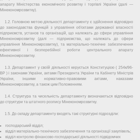
апарату Міністерства економічного розвитку і торгівлі України (далі —
Мінекономрозвитку).
1.2. Головною метою діяльності департаменту є здійснення відповідно
до законодавства функцій з управління об'єктами державної власності
підприємств, установ та організацій, що належать до сфери управління
Мінекономрозвитку (далі — підприємства, що належать до сфери
управління Мінекономрозвитку), та матеріально-технічне забезпечення
ефективної і безперебійної роботи центрального апарату
Мінекономрозвитку.
1.3. Департамент у своїй діяльності керується Конституцією ( 254к/96-
ВР ) і законами України, актами Президента України та Кабінету Міністрів
України, іншими нормативно-правовими актами, наказами
Мінекономрозвитку, а також цим Положенням.
1.4. Структура та чисельність департаменту визначаються відповідно
до структури та штатного розпису Мінекономрозвитку.
1.5. До складу департаменту входять такі структурні підрозділи:
господарський відділ;
відділ матеріально-технічного забезпечення та організації закупівель;
відділ контролю фінансово-господарської діяльності підвідомчих