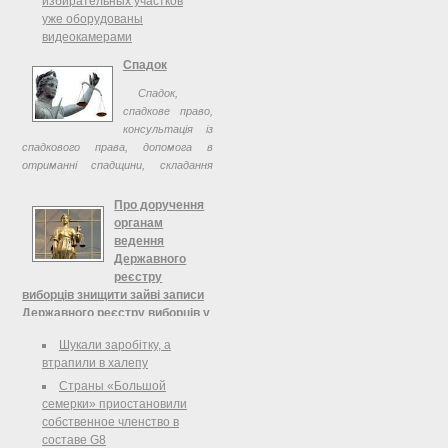
избирательных участков
з правом дорадчого голосу.
уже оборудованы
видеокамерами
Спадок
Спадок,
спадкове право,
консультація із
спадкового права, допомога в
отриманні спадщини, складання
заповіту
Про доручення
органам
ведення
Державного
реєстру
виборців знищити зайві записи
Державного реєстру виборців у
зв’язку з виявленням випадків
Шукали заробітку, а
кратного включення виборця
втрапили в халепу
до Державного реєстру
виборців, Центральна виборча
Страны «Большой
комісія
семерки» приостановили
собственное членство в
Про доручення органам ведення
составе G8