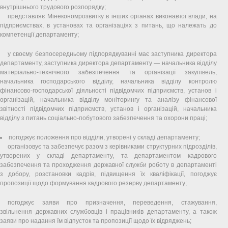
внутрішнього трудового розпорядку;
представляє Мінекономрозвитку в інших органах виконавчої влади, на
підприємствах, в установах та організаціях з питань, що належать до
компетенції департаменту;
у своєму безпосередньому підпорядкуванні має заступника директора
департаменту, заступника директора департаменту — начальника відділу
матеріально-технічного забезпечення та організації закупівель,
начальника господарського відділу, начальника відділу контролю
фінансово-господарської діяльності підвідомчих підприємств, установ і
організацій, начальника відділу моніторингу та аналізу фінансової
звітності підвідомчих підприємств, установ і організацій, начальника
відділу з питань соціально-побутового забезпечення та охорони праці;
погоджує положення про відділи, утворені у складі департаменту;
організовує та забезпечує разом з керівниками структурних підрозділів,
утворених у складі департаменту, та департаментом кадрового
забезпечення та проходження державної служби роботу в департаменті
з добору, розстановки кадрів, підвищення їх кваліфікації, погоджує
пропозиції щодо формування кадрового резерву департаменту;
погоджує заяви про призначення, переведення, стажування,
звільнення державних службовців і працівників департаменту, а також
заяви про надання їм відпусток та пропозиції щодо їх відряджень;