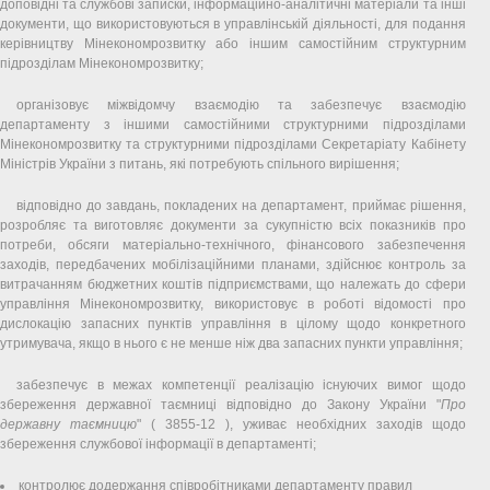
доповідні та службові записки, інформаційно-аналітичні матеріали та інші
документи, що використовуються в управлінській діяльності, для подання
керівництву Мінекономрозвитку або іншим самостійним структурним
підрозділам Мінекономрозвитку;
організовує міжвідомчу взаємодію та забезпечує взаємодію
департаменту з іншими самостійними структурними підрозділами
Мінекономрозвитку та структурними підрозділами Секретаріату Кабінету
Міністрів України з питань, які потребують спільного вирішення;
відповідно до завдань, покладених на департамент, приймає рішення,
розробляє та виготовляє документи за сукупністю всіх показників про
потреби, обсяги матеріально-технічного, фінансового забезпечення
заходів, передбачених мобілізаційними планами, здійснює контроль за
витрачанням бюджетних коштів підприємствами, що належать до сфери
управління Мінекономрозвитку, використовує в роботі відомості про
дислокацію запасних пунктів управління в цілому щодо конкретного
утримувача, якщо в нього є не менше ніж два запасних пункти управління;
забезпечує в межах компетенції реалізацію існуючих вимог щодо
збереження державної таємниці відповідно до Закону України "
Про
державну таємницю
" ( 3855-12 ), уживає необхідних заходів щодо
збереження службової інформації в департаменті;
контролює додержання співробітниками департаменту правил