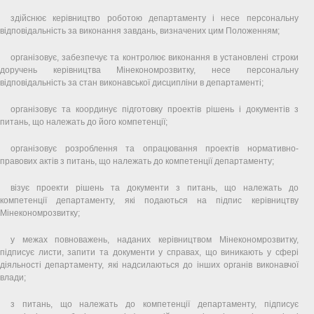
здійснює керівництво роботою департаменту і несе персональну
відповідальність за виконання завдань, визначених цим Положенням;
організовує, забезпечує та контролює виконання в установлені строки
доручень керівництва Мінекономрозвитку, несе персональну
відповідальність за стан виконавської дисципліни в департаменті;
організовує та координує підготовку проектів рішень і документів з
питань, що належать до його компетенції;
організовує розроблення та опрацювання проектів нормативно-
правових актів з питань, що належать до компетенції департаменту;
візує проекти рішень та документи з питань, що належать до
компетенції департаменту, які подаються на підпис керівництву
Мінекономрозвитку;
у межах повноважень, наданих керівництвом Мінекономрозвитку,
підписує листи, запити та документи у справах, що виникають у сфері
діяльності департаменту, які надсилаються до інших органів виконавчої
влади;
з питань, що належать до компетенції департаменту, підписує