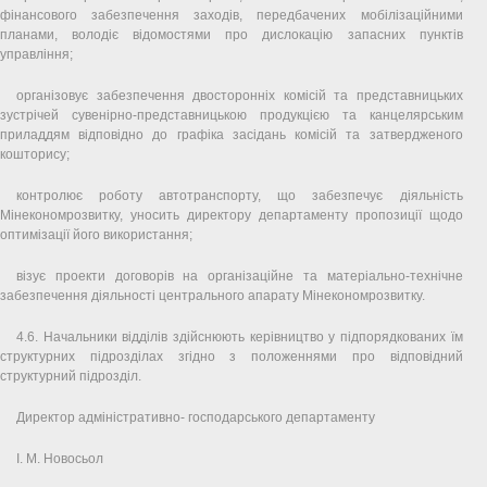
фінансового забезпечення заходів, передбачених мобілізаційними
планами, володіє відомостями про дислокацію запасних пунктів
управління;
організовує забезпечення двосторонніх комісій та представницьких
зустрічей сувенірно-представницькою продукцією та канцелярським
приладдям відповідно до графіка засідань комісій та затвердженого
кошторису;
контролює роботу автотранспорту, що забезпечує діяльність
Мінекономрозвитку, уносить директору департаменту пропозиції щодо
оптимізації його використання;
візує проекти договорів на організаційне та матеріально-технічне
забезпечення діяльності центрального апарату Мінекономрозвитку.
4.6. Начальники відділів здійснюють керівництво у підпорядкованих їм
структурних підрозділах згідно з положеннями про відповідний
структурний підрозділ.
Директор адміністративно- господарського департаменту
І. М. Новосьол