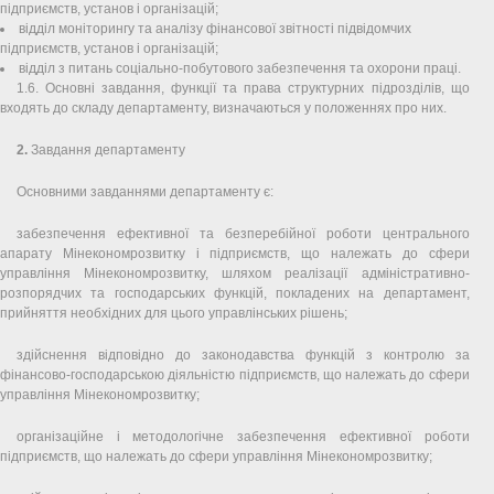
підприємств, установ і організацій;
відділ моніторингу та аналізу фінансової звітності підвідомчих
підприємств, установ і організацій;
відділ з питань соціально-побутового забезпечення та охорони праці.
1.6. Основні завдання, функції та права структурних підрозділів, що
входять до складу департаменту, визначаються у положеннях про них.
2.
Завдання департаменту
Основними завданнями департаменту є:
забезпечення ефективної та безперебійної роботи центрального
апарату Мінекономрозвитку і підприємств, що належать до сфери
управління Мінекономрозвитку, шляхом реалізації адміністративно-
розпорядчих та господарських функцій, покладених на департамент,
прийняття необхідних для цього управлінських рішень;
здійснення відповідно до законодавства функцій з контролю за
фінансово-господарською діяльністю підприємств, що належать до сфери
управління Мінекономрозвитку;
організаційне і методологічне забезпечення ефективної роботи
підприємств, що належать до сфери управління Мінекономрозвитку;