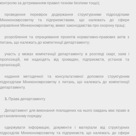
контролю за дотриманням правил техніки безпеки тощо);
проведення перевірок додержання структурними підрозділами
Мінекономрозвитку та підприємствами, що належать до сфери
управління Мінекономрозвитку, вимог законодавства про охорону праці;
розроблення та опрацювання проектів нормативно-правових актів з
питань, що належать до компетенції департаменту;
участь у межах компетенції департаменту в розгляді скарг, заяв і
пропозицій, які надходять від громадян, підприємств, установ та
організацій;
надання методичної та консультативної допомоги структурним
підрозділам Мінекономрозвитку з питань, що належать до компетенції
департаменту.
3.
Права департаменту
Департамент для виконання покладених на нього завдань має право в
установленому порядку:
одержувати інформацію, документи і матеріали від структурних
підрозділів Мінекономрозвитку та підприємств, що належать до сфери