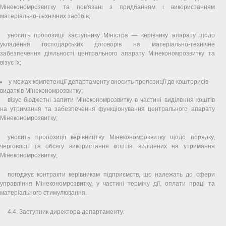
Мінекономрозвитку та пов'язані з придбанням і використанням
матеріально-технічних засобів;
уносить пропозиції заступнику Міністра — керівнику апарату щодо
укладення господарських договорів на матеріально-технічне
забезпечення діяльності центрального апарату Мінекономрозвитку та
візує їх;
у межах компетенції департаменту вносить пропозиції до кошторисів
видатків Мінекономрозвитку;
візує бюджетні запити Мінекономрозвитку в частині виділення коштів
на утримання та забезпечення функціонування центрального апарату
Мінекономрозвитку;
уносить пропозиції керівництву Мінекономрозвитку щодо порядку,
черговості та обсягу використання коштів, виділених на утримання
Мінекономрозвитку;
погоджує контракти керівникам підприємств, що належать до сфери
управління Мінекономрозвитку, у частині терміну дії, оплати праці та
матеріального стимулювання.
4.4. Заступник директора департаменту: