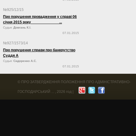
№925/12/15
Про порушення провадження у справі 06
січня 2015 року ...
Судья:
Довгань К.І.
07.01.2015
№927/1573/14
Про порушення справи про банкрутство
Суддя А
Судья:
Сидоренко А.С.
07.01.2015
©
ПРО ЗАТВЕРДЖЕННЯ ПОЛОЖЕННЯ ПРО АДМІНІСТРАТИВНО-
ГОСПОДАРСЬКИЙ ...
, 2026 год |