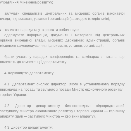
управління Мінекономрозвитку;
залучати спеціалістів центральних та місцевих органів виконавчої
влади, підприємств, установ і організацій (за згодою їх керівників);
скликати наради та утворювати робочі групи;
одержувати інформацію, документи і матеріали від центральних
органів виконавчої влади, місцевих державних адміністрацій, органів
місцевого самоврядування, підприємств, установ, організацій;
брати участь у нарадах, конференціях та семінарах з питань, що
належать до компетенції департаменту.
4.
Керівництво департаменту
4.1. Департамент очолює директор, якого в установленому порядку
призначає на посаду та звільняє з посади Міністр економічного розвитку і
торгівлі України.
4.2. Директор департаменту безпосередньо підпорядкований
заступнику Міністра економічного розвитку і торгівлі України — керівнику
апарату (далі — заступник Міністра — керівник апарату).
4.3. Директор департаменту: