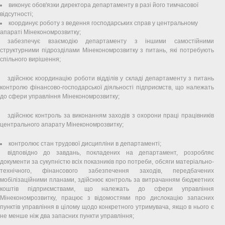
виконує обов'язки директора департаменту в разі його тимчасової
відсутності;
координує роботу з ведення господарських справ у центральному
апараті Мінекономрозвитку;
забезпечує взаємодію департаменту з іншими самостійними
структурними підрозділами Мінекономрозвитку з питань, які потребують
спільного вирішення;
здійснює координацію роботи відділів у складі департаменту з питань
контролю фінансово-господарської діяльності підприємств, що належать
до сфери управління Мінекономрозвитку;
здійснює контроль за виконанням заходів з охорони праці працівників
центрального апарату Мінекономрозвитку;
контролює стан трудової дисципліни в департаменті;
відповідно до завдань, покладених на департамент, розробляє
документи за сукупністю всіх показників про потреби, обсяги матеріально-
технічного, фінансового забезпечення заходів, передбачених
мобілізаційними планами, здійснює контроль за витрачанням бюджетних
коштів підприємствами, що належать до сфери управління
Мінекономрозвитку, працює з відомостями про дислокацію запасних
пунктів управління в цілому щодо конкретного утримувача, якщо в нього є
не менше ніж два запасних пункти управління;