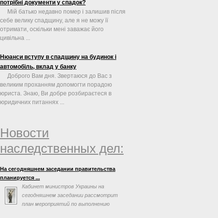
потрібні документи у спадок?
Мій батько недавно помер і залишив після
себе велику спадщину, але я не можу її
отримати, оскільки мені заважає його
цивільна ...
Нюанси вступу в спадщину на будинок і
автомобіль, вклад у банку
Доброго Вам дня. Звертаюся до Вас з
великим проханням допомогти порадою
юриста. Знаю, Ви добре розбираєтеся в
юридичних питаннях ...
Новости
наследственных дел:
На сегодняшнем заседании правительства
планируется ...
Кабинет министров Украины на
сегодняшнем заседании рассмотрит
план мероприятий по выполнению
соглашения об ассоциации с