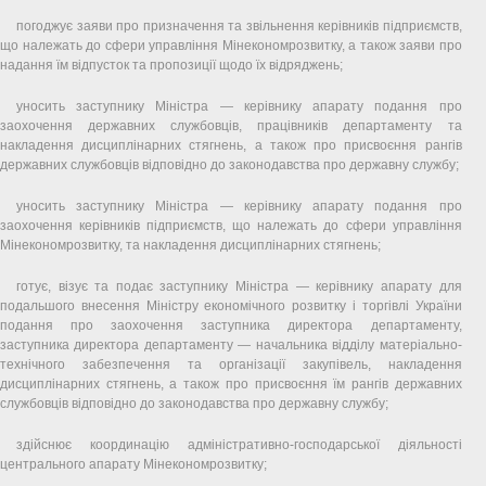
погоджує заяви про призначення та звільнення керівників підприємств,
що належать до сфери управління Мінекономрозвитку, а також заяви про
надання їм відпусток та пропозиції щодо їх відряджень;
уносить заступнику Міністра — керівнику апарату подання про
заохочення державних службовців, працівників департаменту та
накладення дисциплінарних стягнень, а також про присвоєння рангів
державних службовців відповідно до законодавства про державну службу;
уносить заступнику Міністра — керівнику апарату подання про
заохочення керівників підприємств, що належать до сфери управління
Мінекономрозвитку, та накладення дисциплінарних стягнень;
готує, візує та подає заступнику Міністра — керівнику апарату для
подальшого внесення Міністру економічного розвитку і торгівлі України
подання про заохочення заступника директора департаменту,
заступника директора департаменту — начальника відділу матеріально-
технічного забезпечення та організації закупівель, накладення
дисциплінарних стягнень, а також про присвоєння їм рангів державних
службовців відповідно до законодавства про державну службу;
здійснює координацію адміністративно-господарської діяльності
центрального апарату Мінекономрозвитку;