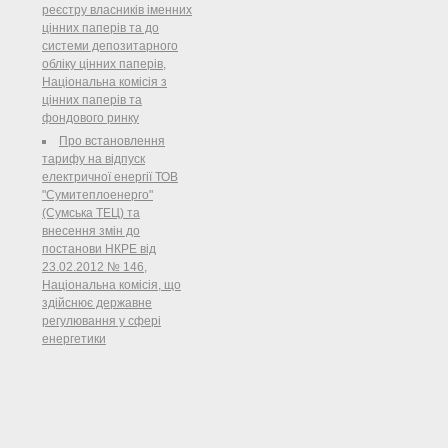
реєстру власників іменних
цінних паперів та до
системи депозитарного
обліку цінних паперів,
Національна комісія з
цінних паперів та
фондового ринку
Про встановлення
тарифу на відпуск
електричної енергії ТОВ
"Сумитеплоенерго"
(Сумська ТЕЦ) та
внесення змін до
постанови НКРЕ від
23.02.2012 № 146,
Національна комісія, що
здійснює державне
регулювання у сфері
енергетики