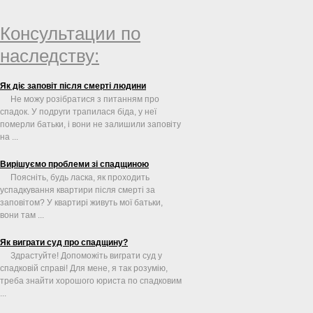
визнання права власності ...
Консультации по
наследству:
Як діє заповіт після смерті людини
Не можу розібратися з питанням про
спадок. У подруги трапилася біда, у неї
померли батьки, і вони не залишили заповіту
на ...
Вирішуємо проблеми зі спадщиною
Поясніть, будь ласка, як проходить
успадкування квартири після смерті за
заповітом? У квартирі живуть мої батьки,
вони там ...
Як виграти суд про спадщину?
Здрастуйте! Допоможіть виграти суд у
спадковій справі! Для мене, я так розумію,
треба знайти хорошого юриста по спадковим
...