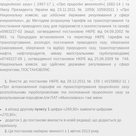
природного газу
» ( 2467-17 ), «
Про природні монополії
»( 1682-14 ) та
Указу Президента України від 23.11.2011 № 1059( 1059/2011 ) «
Про
Національну комісію, що здійснює державне регулювання у сфері
енергетики
», до Методики розрахунку тарифів на транспортування та
постачання природного газу для підприємств з газопостачання та газиф(
v0983227-02 )ікації, затвердженої постановою НКРЕ від 04.09.2002 №
983, та Процедури встановлення та перегляду НКРЕ тарифів на
транспортування, розподіл, постачання природного газу, зберігання
(закачування, зберігання та відбір) природного газу, транспортування
нафти, нафтопродуктів, аміаку магістральними трубопроводами(
v0749227-09 ), затвердженої постановою НКРЕ від 25.06.2009 № 749,
Національна комісія, що здійснює державне регулювання у сфері
енергетики, ПОСТАНОВЛЯЄ:
1.
Внести до постанови НКРЕ від 28.12.2011 № 158 ( v0158862-11 )
«
Про встановлення тарифів на транспортування природного газу
розподільними трубопроводами та постачання природного газу за
регульованим тарифом для ПАТ «Миколаївгаз
» такі зміни:
в абзаці другому
пункту 1
цифри «
269,90
» замінити цифрами
«
270,80
»;
додаток 1 до постанови викласти в новій редакції, що додається до
оригіналу.
2.
Ця постанова набирає чинності з 1 квітня 2013 року.