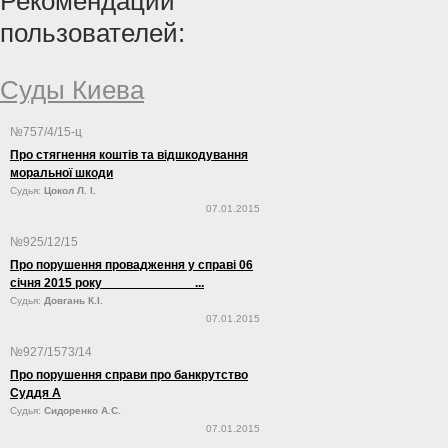
Рекомендации
пользователей:
Суды Киева
№757/4/15-ц
Про стягнення коштів та відшкодування
моральної шкоди
Судья:
Цокол Л. І.
07.01.2015
№925/12/15
Про порушення провадження у справі 06
січня 2015 року ...
Судья:
Довгань К.І.
07.01.2015
№927/1573/14
Про порушення справи про банкрутство
Суддя А
Судья:
Сидоренко А.С.
07.01.2015