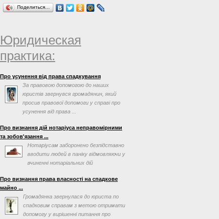
Поделиться…
Юридическая
практика:
Про усунення від права спадкування
За правовою допомогою до наших
юристів звернувся громадянин, який
просив правової допомоги у справі про
усунення від права ...
Про визнання дій нотаріуса неправомірними
та зобов'язання ...
Нотаріусам заборонено безпідставно
вводити людей в паніку відмовляючи у
вчиненні нотаріальних дій
Про визнання права власності на спадкове
майно ...
Громадянка звернулася до юриста по
спадковим справам з метою отримати
допомогу у вирішенні питання про