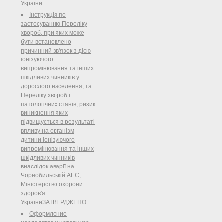
України
Інструкція по
застосуванню Переліку
хвороб, при яких може
бути встановлено
причинний зв'язок з дією
іонізуючого
випромінювання та інших
шкідливих чинників у
дорослого населення, та
Переліку хвороб і
патологічних станів, ризик
виникнення яких
підвищується в результаті
впливу на організм
дитини іонізуючого
випромінювання та інших
шкідливих чинників
внаслідок аварії на
Чорнобильській АЕС,
Міністерство охорони
здоров'я
УкраїниЗАТВЕРДЖЕНО
Оформление