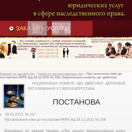
Преимущества
и
Вакансии
Статьи
ЗАКАЗАТЬ
УСЛУГИ
Адвокат по наследству
>
Новости наследственных дел
>
Про внесення змін до
постанови НКРЕ від 28.12.2011 № 158, Національна комісія, що здійснює
державне регулювання у сфері енергетики
НАЦІОНАЛЬНА КОМІСІЯ, ЩО ЗДІЙСНЮЄ ДЕРЖАВНЕ
РЕГУЛЮВАННЯ У СФЕРІ ЕНЕРГЕТИКИ
ПОСТАНОВА
28.03.2013 № 317
Про внесення змін до постанови НКРЕ від 28.12.2011 № 158
Відповідно до законів України «
Про засади функціонування ринку