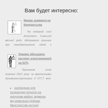
Вам будет интересно:
Кірова замінили на
Кондратьєва
На недавній сесії
депутати Сумської
міської ради підтримали рішення
про перейменування однієї з
найбільших вулиць обласного
центру Кірова на вулицю Герасима
Україна збільшила
Кондратьєва засновника міста,
експорт електроенергії
полковника ...
на 62%
Протягом січня
жовтня 2012 року за фактичними
данимиекспортовано 8 077,7 млн.
кВтг електроенергії, що на 3 090,4
млн. кВтг, або на 62,0% більше
необхідних для
відповідного показника 2011 року.
розрахунку податку на
нерухоме майно, відмінне
від земельної ділянки,
Міністерство юстиції