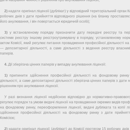
2)
надати оригінал ліцензії (дублікат) у відповідний територіальний орган К
робочих днів з дати прийняття відповідного рішення (на бланку проставл
його анулювання, і він повертається юридичній особі);
3)
у встановленому порядку призначити дату передачі реєстру та пе
системи реєстру іншому реєстроутримувачу в порядку, установленому нор
актом Комісії, який регулює питання провадження професійної діяльності н
— депозитарної діяльності, а саме діяльності з ведення реєстру власник
паперів.
4.
Дії зберігача цінних паперів у випадку анулювання ліцензії:
1)
припинити здійснення професійної діяльності на фондовому ринку
діяльності, а саме депозитарної діяльності зберігача цінних паперів з дати
рішенням про анулювання ліцензії.
У разі визнання ліцензії недійсною відповідно до нормативно-правового
регулює порядок та умови видачі ліцензії на провадження окремих видів проф
на фондовому ринку, переоформлення ліцензії, видачі дубліката та копії лі
здійснення професійної діяльності на фондовому ринку з дати прийнят
Комісією;
2)
надати оригінал ліцензії (дублікат) до Комісії протягом 15 робочих дні