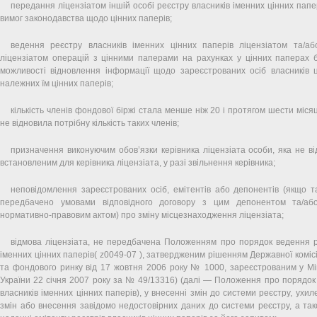
передання ліцензіатом іншій особі реєстру власників іменних цінних пап
вимог законодавства щодо цінних паперів;
ведення реєстру власників іменних цінних паперів ліцензіатом та/аб
ліцензіатом операцій з цінними паперами на рахунках у цінних паперах 
можливості відновлення інформації щодо зареєстрованих осіб власників ц
належних їм цінних паперів;
кількість членів фондової біржі стала менше ніж 20 і протягом шести міся
не відновила потрібну кількість таких членів;
призначення виконуючим обов’язки керівника ліцензіата особи, яка не ві
встановленим для керівника ліцензіата, у разі звільнення керівника;
неповідомлення зареєстрованих осіб, емітентів або депонентів (якщо 
передбачено умовами відповідного договору з цим депонентом та/аб
нормативно-правовим актом) про зміну місцезнаходження ліцензіата;
відмова ліцензіата, не передбачена Положенням про порядок ведення р
іменних цінних паперів( z0049-07 ), затвердженим рішенням Державної комісі
та фондового ринку від 17 жовтня 2006 року № 1000, зареєстрованим у Мін
України 22 січня 2007 року за № 49/13316) (далі — Положення про порядок
власників іменних цінних паперів), у внесенні змін до системи реєстру, ухи
змін або внесення завідомо недостовірних даних до системи реєстру, а так