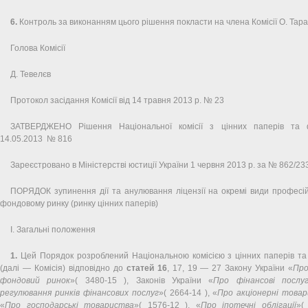
6.
Контроль за виконанням цього рішення покласти на члена Комісії О. Тара
Голова Комісії
Д. Тевелєв
Протокол засідання Комісії від 14 травня 2013 р. № 23
ЗАТВЕРДЖЕНО Рішення Національної комісії з цінних паперів та 
14.05.2013 № 816
Зареєстровано в Міністерстві юстиції України 1 червня 2013 р. за № 862/23
ПОРЯДОК зупинення дії та анулювання ліцензії на окремі види професій
фондовому ринку (ринку цінних паперів)
І. Загальні положення
1.
Цей Порядок розроблений Національною комісією з цінних паперів та
(далі — Комісія) відповідно до
статей 16
, 17, 19 — 27 Закону України «
Про
фондовий ринок
»( 3480-15 ), Законів України «
Про фінансові посл
регулювання ринків фінансових послуг
»( 2664-14 ), «
Про акціонерні това
«
Про господарські товариства
»( 1576-12 ), «
Про іпотечні облігації
»(