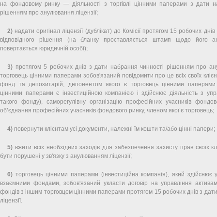
на фондовому ринку — діяльності з торгівлі цінними паперами з дати н
рішенням про анулювання ліцензії;
2)
надати оригінал ліцензії (дублікат) до Комісії протягом 15 робочих дні
відповідного рішення (на бланку проставляється штамп щодо його ан
повертається юридичній особі);
3)
протягом 5 робочих днів з дати набрання чинності рішенням про ану
торговець цінними паперами зобов'язаний повідомити про це всіх своїх клієн
фонд та депозитарій, депонентом якого є торговець цінними паперами
цінними паперами є інвестиційною компанією і здійснює діяльність з упр
такого фонду), саморегулівну організацію професійних учасників фондов
об’єднання професійних учасників фондового ринку, членом якої є торговець;
4)
повернути клієнтам усі документи, належні їм кошти та/або цінні папери;
5)
вжити всіх необхідних заходів для забезпечення захисту прав своїх кл
бути порушені у зв'язку з анулюванням ліцензії;
6)
торговець цінними паперами (інвестиційна компанія), який здійснює 
взаємними фондами, зобов'язаний укласти договір на управління активам
фондів з іншим торговцем цінними паперами протягом 15 робочих днів з дат
ліцензії.