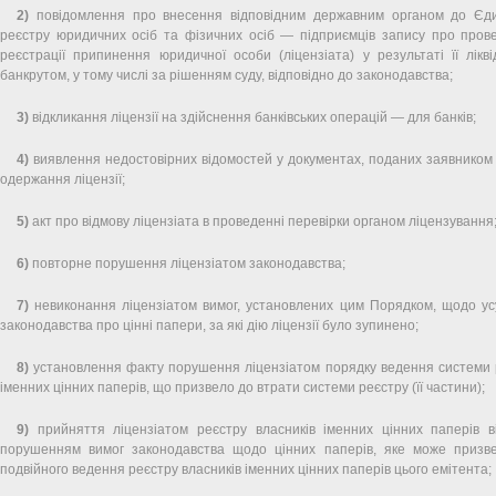
2)
повідомлення про внесення відповідним державним органом до Єди
реєстру юридичних осіб та фізичних осіб — підприємців запису про пров
реєстрації припинення юридичної особи (ліцензіата) у результаті її ліквід
банкрутом, у тому числі за рішенням суду, відповідно до законодавства;
3)
відкликання ліцензії на здійснення банківських операцій — для банків;
4)
виявлення недостовірних відомостей у документах, поданих заявником 
одержання ліцензії;
5)
акт про відмову ліцензіата в проведенні перевірки органом ліцензування
6)
повторне порушення ліцензіатом законодавства;
7)
невиконання ліцензіатом вимог, установлених цим Порядком, щодо у
законодавства про цінні папери, за які дію ліцензії було зупинено;
8)
установлення факту порушення ліцензіатом порядку ведення системи р
іменних цінних паперів, що призвело до втрати системи реєстру (її частини);
9)
прийняття ліцензіатом реєстру власників іменних цінних паперів в
порушенням вимог законодавства щодо цінних паперів, яке може призве
подвійного ведення реєстру власників іменних цінних паперів цього емітента;