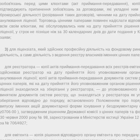
зобов'язань перед цими клієнтами (акт приймання-передавання), копі
підтверджують припинення зобов'язань за договорами, які укладені ним
брокерської діяльності (розірвання таких договорів), чинними на дату прий
анулювання ліцензії. Торговець цінними паперами повинен надіслати відпов
всім своїм клієнтам, які обслуговувались ним на дату прийняття рішенн
ліцензії, у строк не пізніше ніж за 30 календарних днів до дати подання у К
заяви;
3)
для ліцензіата, який здійснює професійну діяльність на фондовому ри
діяльність, а саме діяльність з ведення реєстру власників іменних цінних папе
для реєстратора — копії актів приймання-передавання всіх реєстрів емітен
здійснював реєстратор на дату прийняття його уповноваженим орга
анулювання ліцензії; копії актів приймання-передавання документів систем р
цінних паперів, які на дату прийняття його уповноваженим органом рішен
ліцензії знаходилися на зберіганні у реєстратора, — до уповноваженого 
винятком документів систем реєстру, що знаходяться у реєстратора як у
зберігання відповідно до порядку, встановленого Положенням про пор
випуску іменних акцій документарної форми існування у бездокументарну 
z0706-00 ), затвердженим рішенням Державної комісії з цінних паперів та фо
30 червня 2000 року № 98, зареєстрованим в Міністерстві юстиції України 12
за № 706/4927;
для емітента — копія рішення відповідного органу емітента про передачу