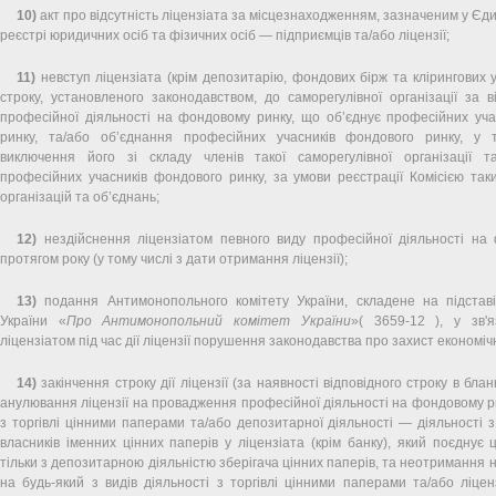
10)
акт про відсутність ліцензіата за місцезнаходженням, зазначеним у Є
реєстрі юридичних осіб та фізичних осіб — підприємців та/або ліцензії;
11)
невступ ліцензіата (крім депозитарію, фондових бірж та клірингових 
строку, установленого законодавством, до саморегулівної організації за 
професійної діяльності на фондовому ринку, що об’єднує професійних уча
ринку, та/або об’єднання професійних учасників фондового ринку, у 
виключення його зі складу членів такої саморегулівної організації т
професійних учасників фондового ринку, за умови реєстрації Комісією так
організацій та об’єднань;
12)
нездійснення ліцензіатом певного виду професійної діяльності на
протягом року (у тому числі з дати отримання ліцензії);
13)
подання Антимонопольного комітету України, складене на підставі
України «
Про Антимонопольний комітет України
»( 3659-12 ), у зв'
ліцензіатом під час дії ліцензії порушення законодавства про захист економічн
14)
закінчення строку дії ліцензії (за наявності відповідного строку в бланк
анулювання ліцензії на провадження професійної діяльності на фондовому р
з торгівлі цінними паперами та/або депозитарної діяльності — діяльності 
власників іменних цінних паперів у ліцензіата (крім банку), який поєднує ц
тільки з депозитарною діяльністю зберігача цінних паперів, та неотримання 
на будь-який з видів діяльності з торгівлі цінними паперами та/або ліцен