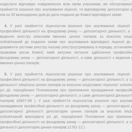
надіслати відповідні повідомлення всім своїм учасникам, які обслуговув
прийняття рішення про анулювання ліцензії, та відповідному депозитарію у
ніж за 30 календарних днів до дати подання до Комісії відповідної заяви.
4.
У разі прийняття ліцензіатом рішення про анулювання ліцензії
професійної діяльності на фондовому ринку — депозитарної діяльності, а 
ведення реєстру власників іменних цінних паперів за власною ініці
зобов'язаний до подання заяви про анулювання відповідної ліцензії до 
документи системи реєстру іншому реєстроутримувачу в порядку, установл
правовим актом Комісії, який регулює питання здійснення професійн
фондовому ринку — депозитарної діяльності, а саме діяльності з ведення 
іменних цінних паперів.
5.
У разі прийняття ліцензіатом рішення про анулювання ліцензії
професійної діяльності на фондовому ринку — депозитарної діяльності, а 
діяльності зберігача цінних паперів за власною ініціативою ліцензіат зобов
усі дії, передбачені Положенням про припинення провадження професійн
фондовому ринку — депозитарної діяльності, а саме депозитарної діяльності
паперів( z0807-09 ). У разі прийняття ліцензіатом рішення про анулюв
провадження професійної діяльності на фондовому ринку — депозитарної д
депозитарної діяльності депозитарію цінних паперів за власною ініці
зобов'язаний виконувати усі дії, передбачені Положення про припин
професійної діяльності на фондовому ринку — депозитарної діяльності, а 
діяльності депозитарію цінних паперів( z1781-12 ).