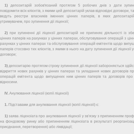
1)
депозитарій зобов'язаний протягом 5 робочих днів з дати зупине
повідомити всіх клієнтів, з якими цей депозитарій уклав відповідні договори, т
ведуть реєстри власників іменних цінних паперів, в яких депозитар
утримувачем, про зупинення дії ліцензії;
2)
при зупиненні дії ліцензії депозитарій не припиняє діяльності із збе
цінних паперів на рахунках у цінних паперах, обслуговування операцій з ці
рахунках у цінних паперах та обслуговування операцій емітентів щодо випу
паперів стосовно тих клієнтів, з якими в нього на дату зупинення дії ліцензії у
договори;
3)
депозитарію протягом строку зупинення дії ліцензії забороняється здійс
відкриття нових рахунків у цінних паперах та укладання нових договорів п
операцій емітента щодо випущених ним цінних паперів та договорів про 
відносини.
IV.
Анулювання ліцензії (копії ліцензії)
1.
Підставами для анулювання ліцензії (копії ліцензії) є:
1)
заява ліцензіата про анулювання ліцензії у зв’язку з припиненням профе
на фондовому ринку або припиненням ліцензіата в результаті реорганізації
приєднання, перетворення) або ліквідації;