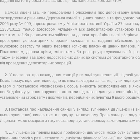
наданні емітенту реєстрів власників цінних паперів за його запитом;
відмова ліцензіата, не передбачена Положенням про депозитарну діяльн
затвердженим рішенням Державної комісії з цінних паперів та фондового ри
2006 року № 999, зареєстрованим у Міністерстві юстиції України 27 листопа
1238/13112, та/або договором, укладеним між депозитарною установою т
клієнтом, та/або регламентом здійснення депозитарної діяльності зберігача 
проведенні депозитарних операцій, складанні та наданні облікового ре
облікового реєстру та інших переліків (списків) власників цінних паперів,
Положенням, депозитаріям, емітентам або реєстроутримувачам за їх ро
також внесення завідомо недостовірних даних до системи депозитарного об
від проведення депозитарних операцій.
2.
У постанові про накладення санкції у вигляді зупинення дії ліцензії у
Комісії вказує підстави, відповідно до яких накладається санкція у вигляді зупи
Разом з постановою уповноважена особа виносить розпорядження, в яком
необхідність усунення порушень, які стали підставою для зупинення дії ліце
установлений строк звіту і документів, передбачених
пунктом 6
цього розділу.
3.
Постанова про накладення санкції у вигляді зупинення дії ліцензії (з в
цього зупинення) виноситься в порядку, визначеному Правилами розгляду с
Ліцензіат може оскаржити таку постанову в установленому законодавством по
4.
Дія ліцензії за певним видом професійної діяльності може бути зупине
рішенням Комісії у разі несплати ліцензіатом фінансової санкції, що була за