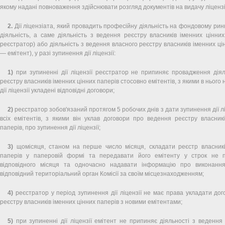
якому надані повноваження здійснювати розгляд документів на видачу ліцензі
2.
Дії ліцензіата, який провадить професійну діяльність на фондовому ри
діяльність, а саме діяльність з ведення реєстру власників іменних цінни
реєстратор) або діяльність з ведення власного реєстру власників іменних ці
— емітент), у разі зупинення дії ліцензії:
1)
при зупиненні дії ліцензії реєстратор не припиняє провадження діял
реєстру власників іменних цінних паперів стосовно емітентів, з якими в нього
дії ліцензії укладені відповідні договори;
2)
реєстратор зобов'язаний протягом 5 робочих днів з дати зупинення дії л
всіх емітентів, з якими він уклав договори про ведення реєстру власник
паперів, про зупинення дії ліцензії;
3)
щомісяця, станом на перше число місяця, складати реєстр власникі
паперів у паперовій формі та передавати його емітенту у строк не 
відповідного місяця та одночасно надавати інформацію про виконанн
відповідний територіальний орган Комісії за своїм місцезнаходженням;
4)
реєстратор у період зупинення дії ліцензії не має права укладати до
реєстру власників іменних цінних паперів з новими емітентами;
5)
при зупиненні дії ліцензії емітент не припиняє діяльності з ведення