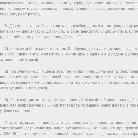
власників іменних цінних паперів, але у період зупинення дії ліцензії може
про передачу в установленому порядку ведення реєстру власників іменни
обраному реєстратору.
3.
Дії ліцензіата, який провадить професійну діяльність на фондовому ри
паперів) — депозитарну діяльність, а саме депозитарну діяльність зберіга
(далі — зберігач), у разі зупинення дії ліцензії:
1)
зберігач зобов'язаний протягом 5 робочих днів з дати зупинення дії лі
всіх осіб (депонентів, емітентів), з якими цим зберігачем укладені відпові
зупинення дії ліцензії;
2)
при зупиненні дії ліцензії зберігач не припиняє діяльності із зберіганн
паперів, обслуговування операцій з цінними паперами та обслуговування о
щодо випущених ними цінних паперів на тих рахунках у цінних паперах, які в
дату зупинення дії ліцензії;
3)
зберігачу протягом строку зупинення дії ліцензії забороняється здійс
відкриття нових рахунків у цінних паперах та укладання нових договорів про 
у цінних паперах.
У разі розірвання договору з депонентом у період зупинення дії л
зобов'язаний дотримуватись вимог, установлених Положенням про депозит
z1238-06 ), затвердженим рішенням Державної комісії з цінних паперів та фо