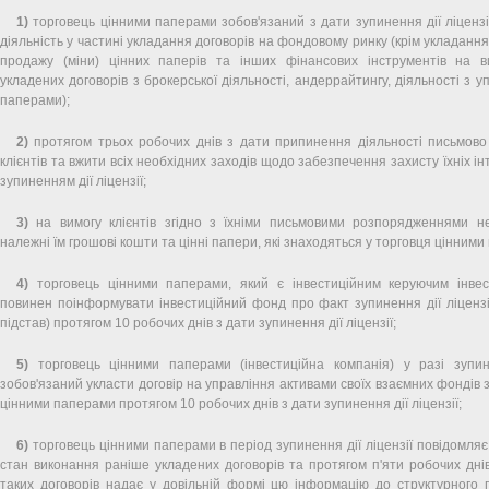
1)
торговець цінними паперами зобов'язаний з дати зупинення дії ліценз
діяльність у частині укладання договорів на фондовому ринку (крім укладання 
продажу (міни) цінних паперів та інших фінансових інструментів на 
укладених договорів з брокерської діяльності, андеррайтингу, діяльності з 
паперами);
2)
протягом трьох робочих днів з дати припинення діяльності письмово 
клієнтів та вжити всіх необхідних заходів щодо забезпечення захисту їхніх інте
зупиненням дії ліцензії;
3)
на вимогу клієнтів згідно з їхніми письмовими розпорядженнями н
належні їм грошові кошти та цінні папери, які знаходяться у торговця цінним
4)
торговець цінними паперами, який є інвестиційним керуючим інвес
повинен поінформувати інвестиційний фонд про факт зупинення дії ліцензі
підстав) протягом 10 робочих днів з дати зупинення дії ліцензії;
5)
торговець цінними паперами (інвестиційна компанія) у разі зупине
зобов'язаний укласти договір на управління активами своїх взаємних фондів 
цінними паперами протягом 10 робочих днів з дати зупинення дії ліцензії;
6)
торговець цінними паперами в період зупинення дії ліцензії повідомляє 
стан виконання раніше укладених договорів та протягом п'яти робочих дні
таких договорів надає у довільній формі цю інформацію до структурного пі