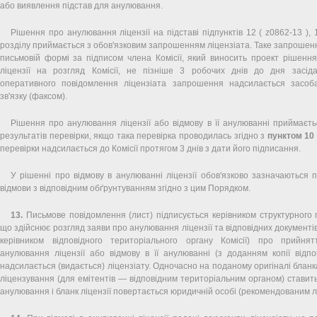
або виявлення підстав для анулювання.
Рішення про анулювання ліцензії на підставі підпунктів 12 ( z0862-13 ),
розділу приймається з обов'язковим запрошенням ліцензіата. Таке запрошен
письмовій формі за підписом члена Комісії, який виносить проект рішенн
ліцензії на розгляд Комісії, не пізніше 3 робочих днів до дня засіда
оперативного повідомлення ліцензіата запрошення надсилається засо
зв'язку (факсом).
Рішення про анулювання ліцензії або відмову в її анулюванні приймаєт
результатів перевірки, якщо така перевірка проводилась згідно з
пунктом 10
перевірки надсилається до Комісії протягом 3 днів з дати його підписання.
У рішенні про відмову в анулюванні ліцензії обов'язково зазначаються п
відмови з відповідним обґрунтуванням згідно з цим Порядком.
13.
Письмове повідомлення (лист) підписується керівником структурного пі
що здійснює розгляд заяви про анулювання ліцензії та відповідних документі
керівником відповідного територіального органу Комісії) про прийн
анулювання ліцензії або відмову в її анулюванні (з доданням копії відпо
надсилається (видається) ліцензіату. Одночасно на поданому оригіналі бланк
ліцензування (для емітентів — відповідним територіальним органом) ставит
анулювання і бланк ліцензії повертається юридичній особі (рекомендованим л