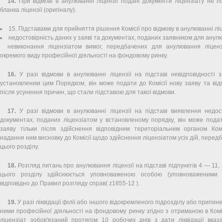
14.
При відмові в анулюванні ліцензії подані документи ліцензіату не п
бланка ліцензії (оригіналу).
15. Підставами для прийняття рішення Комісії про відмову в анулюванні ліце
недостовірність даних у заяві та документах, поданих заявником для анулю
невиконання ліцензіатом вимог, передбачених для анулювання ліценз
окремого виду професійної діяльності на фондовому ринку.
16.
У разі відмови в анулюванні ліцензії на підставі невідповідності 
установленим цим Порядком, він може подати до Комісії нову заяву та від
після усунення причин, що стали підставою для такої відмови.
17.
У разі відмови в анулюванні ліцензії на підставі виявлення недос
документах, поданих ліцензіатом у встановленому порядку, він може подат
заяву тільки після здійснення відповідним територіальним органом Комі
надання ним висновку до Комісії щодо здійснення ліцензіатом усіх дій, пере
цього розділу.
18.
Розгляд питань про анулювання ліцензії на підставі підпунктів 4 — 11,
цього розділу здійснюється уповноваженою особою (уповноваженими о
відповідно до Правил розгляду справ( z1855-12 ).
19.
У разі ліквідації філії або іншого відокремленого підрозділу або прип
ними професійної діяльності на фондовому ринку згідно з отриманою в Комісі
ліцензіат зобов'язаний протягом 10 робочих днів з дати ліквідації вказа