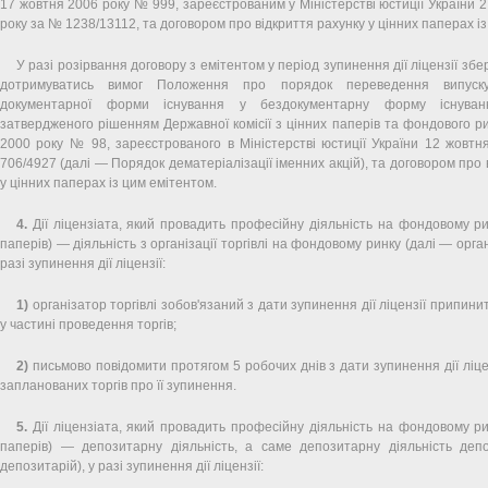
17 жовтня 2006 року № 999, зареєстрованим у Міністерстві юстиції України 
року за № 1238/13112, та договором про відкриття рахунку у цінних паперах і
У разі розірвання договору з емітентом у період зупинення дії ліцензії збе
дотримуватись вимог Положення про порядок переведення випуску
документарної форми існування у бездокументарну форму існуван
затвердженого рішенням Державної комісії з цінних паперів та фондового ри
2000 року № 98, зареєстрованого в Міністерстві юстиції України 12 жовт
706/4927 (далі — Порядок дематеріалізації іменних акцій), та договором про 
у цінних паперах із цим емітентом.
4.
Дії ліцензіата, який провадить професійну діяльність на фондовому ри
паперів) — діяльність з організації торгівлі на фондовому ринку (далі — органі
разі зупинення дії ліцензії:
1)
організатор торгівлі зобов'язаний з дати зупинення дії ліцензії припини
у частині проведення торгів;
2)
письмово повідомити протягом 5 робочих днів з дати зупинення дії ліцен
запланованих торгів про її зупинення.
5.
Дії ліцензіата, який провадить професійну діяльність на фондовому ри
паперів) — депозитарну діяльність, а саме депозитарну діяльність деп
депозитарій), у разі зупинення дії ліцензії: