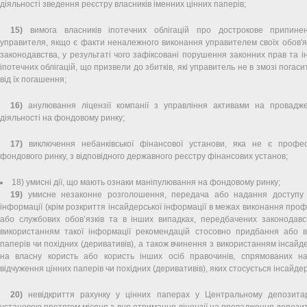
діяльності зведення реєстру власників іменних цінних паперів;
15)
вимога власників іпотечних облігацій про дострокове припине
управителя, якщо є факти неналежного виконання управителем своїх обов'яз
законодавства, у результаті чого зафіксовані порушення законних прав та ін
іпотечних облігацій, що призвели до збитків, які управитель не в змозі погас
від їх погашення;
16)
анулювання ліцензії компанії з управління активами на провадж
діяльності на фондовому ринку;
17)
виключення небанківської фінансової установи, яка не є профес
фондового ринку, з відповідного державного реєстру фінансових установ;
18) умисні дії, що мають ознаки маніпулювання на фондовому ринку;
19)
умисне незаконне розголошення, передача або надання доступу д
інформації (крім розкриття інсайдерської інформації в межах виконання проф
або службових обов’язків та в інших випадках, передбачених законодавс
використанням такої інформації рекомендацій стосовно придбання або в
паперів чи похідних (деривативів), а також вчинення з використанням інсайд
на власну користь або користь інших осіб правочинів, спрямованих 
відчуження цінних паперів чи похідних (деривативів), яких стосується інсайде
20)
невідкриття рахунку у цінних паперах у Центральному депозитар
установою протягом місяця з дня отримання ліцензії на провадження депозит