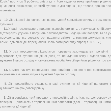
Комісії протягом 5 робочих днів з дати його надання може прийняти рішен
дії ліцензії, якщо строк, на який зупинено дію ліцензії, ще триває, про що п
ліцензіата.
10. Дія ліцензії відновлюється на наступний день після спливу строку, на я
зупинена.
11.
У разі несвоєчасного надання відповідного звіту, в тому числі копій доку
підтвердити усунення порушень законодавства щодо цінних паперів, та за у
порушень, що підтверджується наданим звітом та копіями документів, уп
Комісії здійснює дії, передбачені Правилами розгляду справ( z1855-12 ).
12.
У разі неусунення ліцензіатом порушень законодавства про цінні 
підставою для зупинення дії ліцензії, та ненадання звіту і відповідних до
пунктом 8
цього розділу уповноважена особа Комісії приймає рішення про ану
13.
Комісія публікує інформацію щодо прийняття рішення про застосування 
анулювання ліцензії згідно з
пунктом 6
цього розділу.
ІІІ. Дії професійного учасника в разі зупинення дії ліцензії на окремі
діяльності на фондовому ринку
1.
Дії ліцензіата, який провадить професійну діяльність на фондовому ри
паперів) — діяльність з торгівлі цінними паперами (далі — торговець цінними
зупинення дії ліцензії: