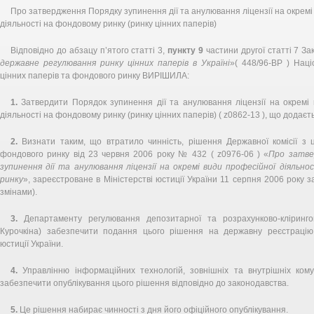
Про затвердження Порядку зупинення дії та анулювання ліцензії на окремі
діяльності на фондовому ринку (ринку цінних паперів)
Відповідно до абзацу п’ятого статті 3,
пункту 9
частини другої статті 7 За
державне регулювання ринку цінних паперів в Україні
»( 448/96-ВР ) Наці
цінних паперів та фондового ринку ВИРІШИЛА:
1.
Затвердити Порядок зупинення дії та анулювання ліцензії на окремі 
діяльності на фондовому ринку (ринку цінних паперів) ( z0862-13 ), що додаєт
2.
Визнати таким, що втратило чинність, рішення Державної комісії з ц
фондового ринку від 23 червня 2006 року № 432 ( z0976-06 ) «
Про затве
зупинення дії та анулювання ліцензії на окремі види професійної діяльн
ринку
», зареєстроване в Міністерстві юстиції України 11 серпня 2006 року з
змінами).
3.
Департаменту регулювання депозитарної та розрахунково-клірингово
Курочкіна) забезпечити подання цього рішення на державну реєстрацію
юстиції України.
4.
Управлінню інформаційних технологій, зовнішніх та внутрішніх комун
забезпечити опублікування цього рішення відповідно до законодавства.
5.
Це рішення набирає чинності з дня його офіційного опублікування.