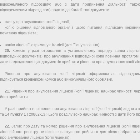
відокремленого підрозділу) або з дати припинення діяльності тако
відокремленим підрозділом) подати до Комісії такі документи:
заяву про анулювання копії ліцензії;
копію рішення відповідного органу з цього питання, підписану керівни
печаткою ліцензіата;
копію ліцензії, отриману в Комісії (для її анулювання).
20.
Комісія у разі отримання в установленому порядку заяви ліценз
відповідних документів) про анулювання відповідної копії повинна протягом 
дати надходження цих документів прийняти рішення про анулювання копії ліце
Рішення про анулювання копії ліцензії оформлюється відповідни
підписується керівником Комісії або виконуючим його обов'язки.
21.
Рішення про анулювання ліцензії (копії ліцензії) набирає чинності чер
його прийняття.
У разі прийняття рішення про анулювання ліцензії (копії ліцензії) згідно з п
та 14
пункту 1
( z0862-13 ) цього розділу воно набирає чинності з дати його п
22.
Запис про дату та номер рішення про анулювання ліцензії (копії ліцен
ліцензійного реєстру не пізніше наступного робочого дня після набрання 
про анулювання ліцензії (копії ліцензії).