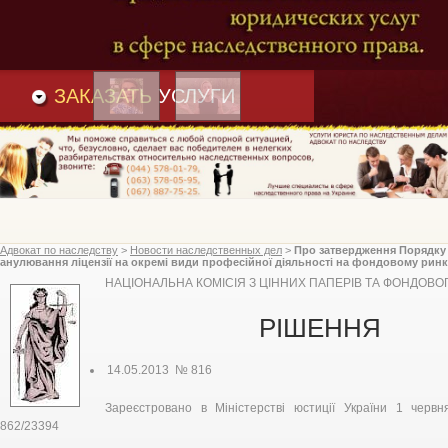
Преимущества
и
Вакансии
Статьи
ЗАКАЗАТЬ
УСЛУГИ
Адвокат по наследству
>
Новости наследственных дел
>
Про затвердження Порядку 
анулювання ліцензії на окремі види професійної діяльності на фондовому ринк
паперів), Національна комісія з цінних паперів та фондового ринку
НАЦІОНАЛЬНА КОМІСІЯ З ЦІННИХ ПАПЕРІВ ТА ФОНДОВО
РІШЕННЯ
14.05.2013 № 816
Зареєстровано в Міністерстві юстиції України 1 чер
862/23394