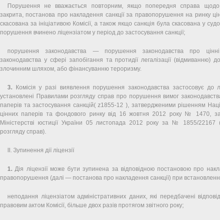
Порушення не вважається повторним, якщо попередня справа щодо 
закрита, постанова про накладення санкції за правопорушення на ринку ці
скасована за ініціативою Комісії, а також якщо санкція була скасована у су
порушення вчинено ліцензіатом у період до застосування санкції;
порушення законодавства — порушення законодавства про цінні
законодавства у сфері запобігання та протидії легалізації (відмиванню) д
злочинним шляхом, або фінансуванню тероризму.
3.
Комісія у разі виявлення порушення законодавства застосовує до ліц
установлені Правилами розгляду справ про порушення вимог законодавства
паперів та застосування санкцій( z1855-12 ), затвердженими рішенням Націо
цінних паперів та фондового ринку від 16 жовтня 2012 року № 1470, з
Міністерстві юстиції України 05 листопада 2012 року за № 1855/22167
розгляду справ).
ІІ. Зупинення дії ліцензії
1.
Дія ліцензії може бути зупинена за відповідною постановою про накл
правопорушення (далі — постанова про накладення санкції) при встановленн
неподання ліцензіатом адміністративних даних, які передбачені відпов
правовим актом Комісії, більше двох разів протягом звітного року;