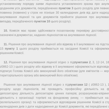
установленому порядку заяви ліцензіата установленого зразка про анулю
доданням усіх документів, передбачених
пунктом 3
цього розділу для певних
повинна (повинен) у строк не пізніше 30 календарних днів від дати надх
анулювання ліцензії та цих документів прийняти рішення про анулюванн
випадку, передбаченого
пунктом 10
цього розділу).
10.
Комісія має право здійснювати позапланову перевірку достовірності
зазначені в документах, наданих ліцензіатом на анулювання ліцензії.
11.
Рішення про анулювання ліцензії або відмову в її анулюванні на підставі
15
пункту 1
цього розділу приймається на засіданні Комісії та оформлює
рішенням Комісії.
12.
Рішення про анулювання ліцензії згідно з під
пунктами 2
, 3, 12-14, 
z0862-13 ) цього розділу або відмову в її анулюванні оформлюється відповід
підписує Голова Комісії або виконуючий його обов'язки (для емітентів — кер
територіального органу або виконуючий його обов'язки).
Рішення про анулювання ліцензії згідно з під
пунктами 12
( z0862-13 ),
розділу щодо ліцензіатів, які провадять професійну діяльність на 
депозитарну діяльність депозитарію цінних паперів; розрахунково-кліринг
діяльність з організації торгівлі на фондовому ринку, — приймається на 
(колегіального органу) та оформлюється відповідним рішенням Комісії в ст
календарних днів з дати надходження до Комісії документів, які передбачені