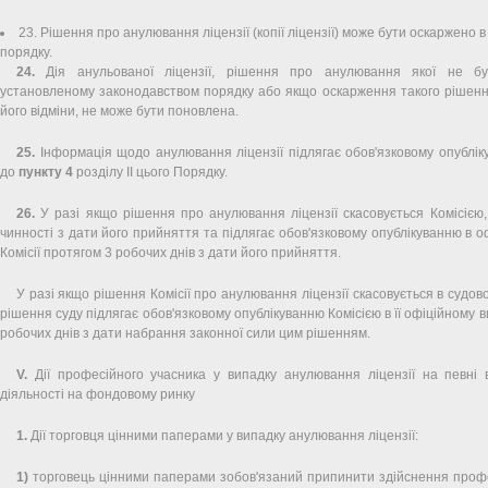
23. Рішення про анулювання ліцензії (копії ліцензії) може бути оскаржено 
порядку.
24.
Дія анульованої ліцензії, рішення про анулювання якої не б
установленому законодавством порядку або якщо оскарження такого рішенн
його відміни, не може бути поновлена.
25.
Інформація щодо анулювання ліцензії підлягає обов'язковому опублік
до
пункту 4
розділу ІІ цього Порядку.
26.
У разі якщо рішення про анулювання ліцензії скасовується Комісією
чинності з дати його прийняття та підлягає обов'язковому опублікуванню в о
Комісії протягом 3 робочих днів з дати його прийняття.
У разі якщо рішення Комісії про анулювання ліцензії скасовується в судов
рішення суду підлягає обов'язковому опублікуванню Комісією в її офіційному 
робочих днів з дати набрання законної сили цим рішенням.
V.
Дії професійного учасника у випадку анулювання ліцензії на певні 
діяльності на фондовому ринку
1.
Дії торговця цінними паперами у випадку анулювання ліцензії:
1)
торговець цінними паперами зобов'язаний припинити здійснення профе