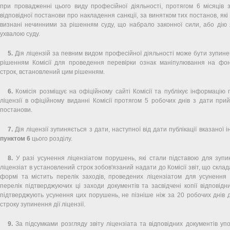
при провадженні цього виду професійної діяльності, протягом 6 місяців 
відповідної постанови про накладення санкції, за винятком тих постанов, які
визнані нечинними за рішенням суду, що набрало законної сили, або дію 
ухвалою суду.
5.
Дія ліцензій за певним видом професійної діяльності може бути зупине
рішенням Комісії для проведення перевірки ознак маніпулювання на фо
строк, встановлений цим рішенням.
6.
Комісія розміщує на офіційному сайті Комісії та публікує інформацію 
ліцензії в офіційному виданні Комісії протягом 5 робочих днів з дати прий
постанови.
7.
Дія ліцензії зупиняється з дати, наступної від дати публікації вказаної і
пунктом 6
цього розділу.
8.
У разі усунення ліцензіатом порушень, які стали підставою для зупине
ліцензіат в установлений строк зобов'язаний надати до Комісії звіт, що склад
формі та містить перелік заходів, проведених ліцензіатом для усунення
перелік підтверджуючих ці заходи документів та засвідчені копії відповідн
підтверджують усунення цих порушень, не пізніше ніж за 20 робочих днів 
строку зупинення дії ліцензії.
9.
За підсумками розгляду звіту ліцензіата та відповідних документів у