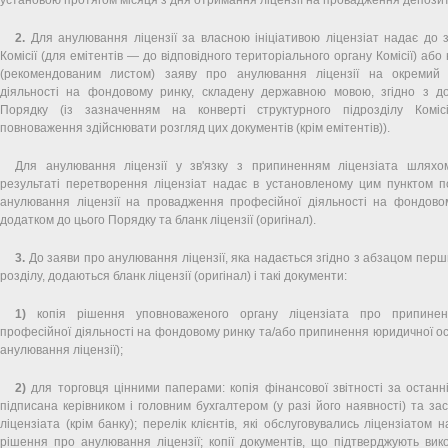
2.
Для анулювання ліцензії за власною ініціативою ліцензіат надає до з
Комісії (для емітентів — до відповідного територіального органу Комісії) а
(рекомендованим листом) заяву про анулювання ліцензії на окремий 
діяльності на фондовому ринку, складену державною мовою, згідно з д
Порядку (із зазначенням на конверті структурного підрозділу Коміс
повноваження здійснювати розгляд цих документів (крім емітентів)).
Для анулювання ліцензії у зв'язку з припиненням ліцензіата шляхом
результаті перетворення ліцензіат надає в установленому цим пунктом п
анулювання ліцензії на провадження професійної діяльності на фондовом
додатком до цього Порядку та бланк ліцензії (оригінал).
3.
До заяви про анулювання ліцензії, яка надається згідно з абзацом пер
розділу, додаються бланк ліцензії (оригінал) і такі документи:
1)
копія рішення уповноваженого органу ліцензіата про припине
професійної діяльності на фондовому ринку та/або припинення юридичної о
анулювання ліцензії);
2)
для торговця цінними паперами: копія фінансової звітності за останні
підписана керівником і головним бухгалтером (у разі його наявності) та за
ліцензіата (крім банку); перелік клієнтів, які обслуговувались ліцензіатом
рішення про анулювання ліцензії; копії документів, що підтверджують ви