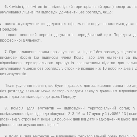
6.
Комісія (для емітентів — відповідний територіальний орган) повертає за
анулювання ліцензії та відповідні документи без розгляду, якщо:
заява та документи, що додаються, оформлені з порушенням вимог, устан
Порядком;
надано неповний перелік документів, передбачений цим Порядком д
професійної діяльності.
7.
Про залишення заяви про анулювання ліцензії без розгляду ліцензіат
письмовій формі (за підписом члена Комісії або для емітентів за пі
відповідного територіального органу) із зазначенням підстав для зал
анулювання ліцензії без розгляду у строк не пізніше ніж 10 робочих днів з
цих документів.
Після усунення причин, що були підставою для залишення заяви про ан
без розгляду, заявник може повторно подати заяву з доданням відповідни
розглядається відповідно до цього Порядку.
8.
Комісія (для емітентів — відповідний територіальний орган) у
повідомлення відповідно до підпунктів 2, 3, 16 та 17
пункту 1
( z0862-13 ) цьо
(повинен) у строк не пізніше 10 робочих днів від дати надходження цього д
рішення про анулювання ліцензії.
9.
Комісія (для емітентів — відповідний територіальний орган Комісії) у