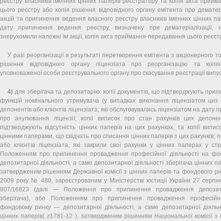
реєстру власників іменних цінних паперів реєстратору та копія акта прий
цього реєстру або копія рішення відповідного органу емітента про дематер
акцій та припинення ведення власного реєстру власників іменних цінних па
дату припинення ведення реєстру, визначену при дематеріалізації, 
знерухомили належні їм акції, копія акта приймання-передавання цього реєстр
У разі реорганізації в результаті перетворення емітента з акціонерного т
рішення відповідного органу ліцензіата про реорганізацію та копі
уповноваженої особи реєструвального органу про скасування реєстрації випус
4)
для зберігача та депозитарію: копії документів, що підтверджують при
функцій номінального утримувача (у випадках виконання ліцензіатом цих 
депонентів або клієнтів ліцензіата, які обслуговувались ліцензіатом на дату
про анулювання ліцензії; копії виписок про стан рахунків цих депонент
підтверджують відсутність цінних паперів на цих рахунках, та копії випис
цінними паперами, що свідчать про списання цінних паперів з цих рахунків; 
або клієнтів ліцензіата, які закрили свої рахунки у цінних паперах у ст
Положенням про припинення провадження професійної діяльності на ф
депозитарної діяльності, а саме депозитарної діяльності зберігача цінних па
затвердженим рішенням Державної комісії з цінних паперів та фондового ри
2009 року № 480, зареєстрованим у Міністерстві юстиції України 27 серп
807/16823 (далі — Положення про припинення провадження депозита
зберігача), або Положенням про припинення провадження професійно
фондовому ринку — депозитарної діяльності, а саме депозитарної діяльн
цінних паперів( z1781-12 ), затвердженим рішенням Національної комісії з 