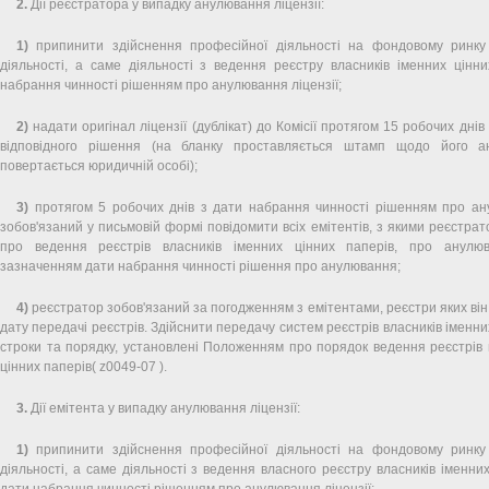
2.
Дії реєстратора у випадку анулювання ліцензії:
1)
припинити здійснення професійної діяльності на фондовому ринку
діяльності, а саме діяльності з ведення реєстру власників іменних цінн
набрання чинності рішенням про анулювання ліцензії;
2)
надати оригінал ліцензії (дублікат) до Комісії протягом 15 робочих дні
відповідного рішення (на бланку проставляється штамп щодо його ан
повертається юридичній особі);
3)
протягом 5 робочих днів з дати набрання чинності рішенням про ану
зобов'язаний у письмовій формі повідомити всіх емітентів, з якими реєстрат
про ведення реєстрів власників іменних цінних паперів, про анулюв
зазначенням дати набрання чинності рішення про анулювання;
4)
реєстратор зобов'язаний за погодженням з емітентами, реєстри яких він
дату передачі реєстрів. Здійснити передачу систем реєстрів власників іменни
строки та порядку, установлені Положенням про порядок ведення реєстрів 
цінних паперів( z0049-07 ).
3.
Дії емітента у випадку анулювання ліцензії:
1)
припинити здійснення професійної діяльності на фондовому ринку
діяльності, а саме діяльності з ведення власного реєстру власників іменних
дати набрання чинності рішенням про анулювання ліцензії;