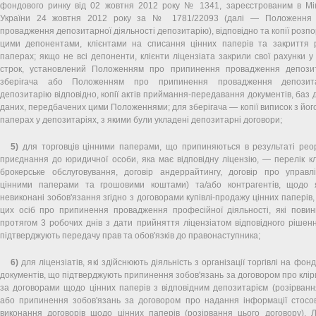
фондового ринку від 02 жовтня 2012 року № 1341, зареєстрованим в Міні
України 24 жовтня 2012 року за № 1781/22093 (далі — Положення
провадження депозитарної діяльності депозитарію), відповідно та копії розп
цими депонентами, клієнтами на списання цінних паперів та закриття р
паперах; якщо не всі депоненти, клієнти ліцензіата закрили свої рахунки у
строк, установлений Положенням про припинення провадження депозит
зберігача або Положенням про припинення провадження депозитар
депозитарію відповідно, копії актів приймання-передавання документів, баз 
даних, передбачених цими Положеннями; для зберігача — копії виписок з його
паперах у депозитаріях, з якими були укладені депозитарні договори;
5)
для торговців цінними паперами, що припиняються в результаті реор
приєднання до юридичної особи, яка має відповідну ліцензію, — перелік клі
брокерське обслуговування, договір андеррайтингу, договір про управ
цінними паперами та грошовими коштами) та/або контрагентів, щодо 
невиконані зобов'язання згідно з договорами купівлі-продажу цінних паперів,
цих осіб про припинення провадження професійної діяльності, які повинн
протягом 3 робочих днів з дати прийняття ліцензіатом відповідного рішен
підтверджують передачу прав та обов'язків до правонаступника;
6)
для ліцензіатів, які здійснюють діяльність з організації торгівлі на фонд
документів, що підтверджують припинення зобов'язань за договором про кліри
за договорами щодо цінних паперів з відповідним депозитарієм (розірванн
або припинення зобов'язань за договором про надання інформації стосо
виконання договорів щодо цінних паперів (розірвання цього договору). Л