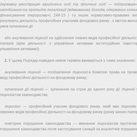
державну реєстрацію юридичних осіб та фізичних осіб — підприємців
»
запобігання та протидію легалізації (відмиванню) доходів, одержаних злоч
фінансуванню тероризму
»( 249-15 ) та інших нормативно-правових ак
регулюють діяльність професійних учасників фондового ринку , з метою визн
умов зупинення дії
або анулювання ліцензії на здійснення певних видів професійної діяльност
паперів (крім діяльності з управління активами інституційних інвестор
управління активами)).
2.
У цьому Порядку наведені нижче терміни вживаються у таких значеннях:
анулювання ліцензії — позбавлення ліцензіата Комісією права на пров
виду професійної діяльності на фондовому ринку;
зупинення дії ліцензії — зупинення на строк до одного року дії ліцензії
ліцензіатом законодавства;
ліцензіат — професійний учасник фондового ринку, який має ліцензі
окремих видів професійної діяльності на фондовому ринку (ринку цінних папер
повторне порушення законодавства — вчинення ліцензіатом протягом
порушення законодавства після застосування санкцій за аналогічне порушен