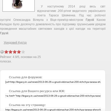
У наступному 2014 році весь світ
відзначатиме
200-річчя
видатного українського
поета
Тараса
Шевченка. Під час робочої
зустрічі Олександра Вілкула з Віце-прем'єр-міністром
Грузії
Кахою
Каладзе було досягнуто домовленість про підтримку грузинським урядом
проведення масштабних святкових заходів з цієї нагоди на території
Грузії
.
Урядовий Кур'єр
Рейтинг:
4.9
/
5
, основан на
25
голосах.
Ссылка для форумов:
Ссылка для Вашего ресурса или ЖЖ:
Ссылка на эту страницу: