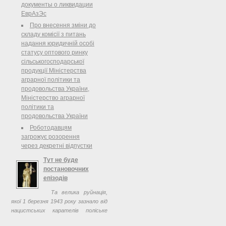
Державної судової адміністрації
документы о ликвидации
України відбулося чергове засідання
ЕврАзЭс
Експертної ради пілотної Проекту
Про внесення зміни до
«Впровадження навчальної
складу комісії з питань
програми з питань судового
надання юридичній особі
адміністрування». ...
статусу оптового ринку
сільськогосподарської
продукції Міністерства
аграрної політики та
продовольства України,
Міністерство аграрної
політики та
продовольства України
Роботодавцям
загрожує розорення
через декретні відпустки
Тут не буде
постановочних
епізодів
Та велика руйнація,
якої 1 березня 1943 року зазнало від
нацистських карателів поліське
містечко Корюківка на Чернігівщині,