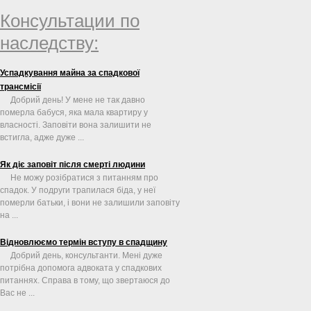
Консультации по
наследству:
Успадкування майна за спадкової
трансмісії
Добрий день! У мене не так давно
померла бабуся, яка мала квартиру у
власності. Заповіти вона залишити не
встигла, адже дуже ...
Як діє заповіт після смерті людини
Не можу розібратися з питанням про
спадок. У подруги трапилася біда, у неї
померли батьки, і вони не залишили заповіту
на ...
Відновлюємо термін вступу в спадщину
Добрий день, консультанти. Мені дуже
потрібна допомога адвоката у спадкових
питаннях. Справа в тому, що звертаюся до
Вас не ...