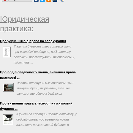
Юридическая
практика:
Про усунення від права на спадкування
У житті бувають такі ситуації, коли
при розподілі спадщини, на її частину
бажають претендувати ті спадкоємці,
які хочуть ...
Про поділ спадкового майна, визнання права
власності ...
Частки спадщини між спадкоємцями
можуть бути, як рівними, так і не
рівними, виходячи з декількох
факторів, таких як заповіт ...
Про визнання права власності на житловий
будинок ...
Юрист по спадщині надала допомогу у
судовій справі про визнання права
власності на житловий будинок в
порядку спадкування