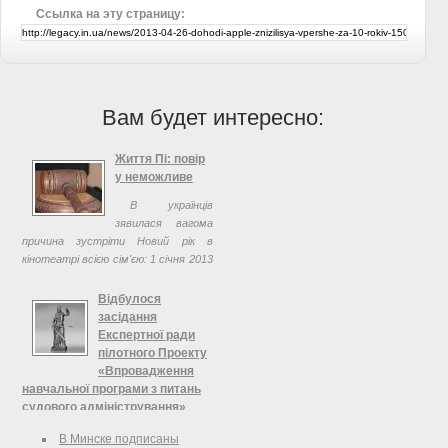
Ссылка на эту страницу:
Вам будет интересно:
Життя Пі: повір
у неможливе
В українців
зявилася вагома
причина зустріти Новий рік в
кінотеатрі всією сім'єю: 1 січня 2013
року в українському прокаті
з'явиться пригодницький трилер
Відбулося
Життя Пі у форматі 3D.
засідання
Експертної ради
пілотного Проекту
«Впровадження
навчальної програми з питань
судового адміністрування»
8 лютого 2013 року в приміщенні
В Минске подписаны