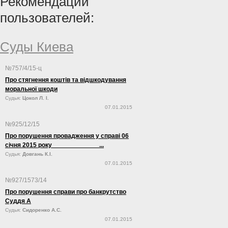
Рекомендации
пользователей:
Суды Киева
№757/4/15-ц
Про стягнення коштів та відшкодування
моральної шкоди
Судья:
Цокол Л. І.
07.01.2015
№925/12/15
Про порушення провадження у справі 06
січня 2015 року ...
Судья:
Довгань К.І.
07.01.2015
№927/1573/14
Про порушення справи про банкрутство
Суддя А
Судья:
Сидоренко А.С.
07.01.2015