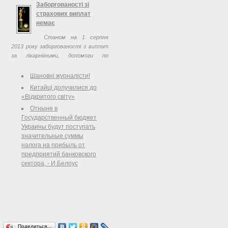
багатовимірна: будівлі, долі,
Заборгованості зі
память, час
страхових виплат
немає
Станом на 1 серпня
2013 року заборгованості з виплат
за лікарняними, допомоги по
безробіттю, страхових виплат у
шахтарських регіонах (регресних
Шановні журналісти!
виплат) тощо не існує. З початку
Китайці долучилися до
року Державне ...
«Відкритого світу»
Отныне в
Государственный бюджет
Украины будут поступать
значительные суммы
налога на прибыль от
предприятий банковского
сектора, - И.Белоус
Поделиться…