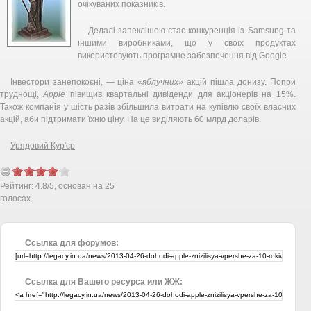
очікуваних показників.
Дедалі запеклішою стає конкуренція із Samsung та
іншими виробниками, що у своїх продуктах
використовують програмне забезпечення від Google.
Інвестори занепокоєні, — ціна «
яблучних
» акцій пішла донизу. Попри
труднощі,
Apple
півищив квартальні дивіденди для акціонерів на 15%.
Також компанія у шість разів збільшила витрати на купівлю своїх власних
акцій, аби підтримати їхню ціну. На це виділяють 60 млрд доларів.
Урядовий Кур'єр
Рейтинг:
4.8
/
5
, основан на
25
голосах.
Ссылка для форумов:
Ссылка для Вашего ресурса или ЖЖ: