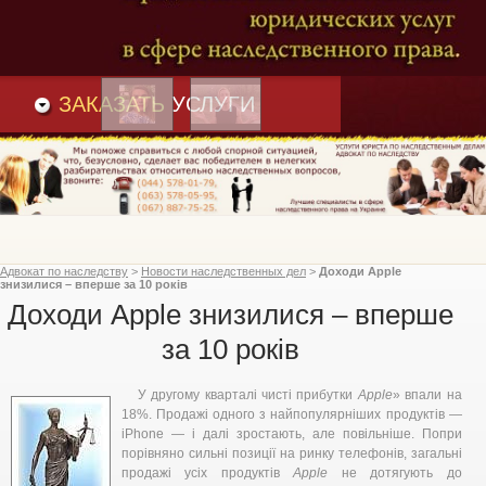
Преимущества
и
Вакансии
Статьи
ЗАКАЗАТЬ
УСЛУГИ
Адвокат по наследству
>
Новости наследственных дел
>
Доходи Apple
знизилися – вперше за 10 років
Доходи Apple знизилися – вперше
за 10 років
У другому кварталі чисті прибутки
Apple
» впали на
18%. Продажі одного з найпопулярніших продуктів —
iPhone — і далі зростають, але повільніше. Попри
порівняно сильні позиції на ринку телефонів, загальні
продажі усіх продуктів
Apple
не дотягують до