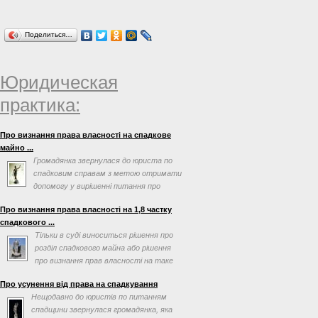
Поделиться…
Юридическая
практика:
Про визнання права власності на спадкове
майно ...
Громадянка звернулася до юриста по
спадковим справам з метою отримати
допомогу у вирішенні питання про
визнання права власності ...
Про визнання права власності на 1,8 частку
спадкового ...
Тільки в суді виноситься рішення про
розділ спадкового майна або рішення
про визнання прав власності на таке
майно
Про усунення від права на спадкування
Нещодавно до юристів по питанням
спадщини звернулася громадянка, яка