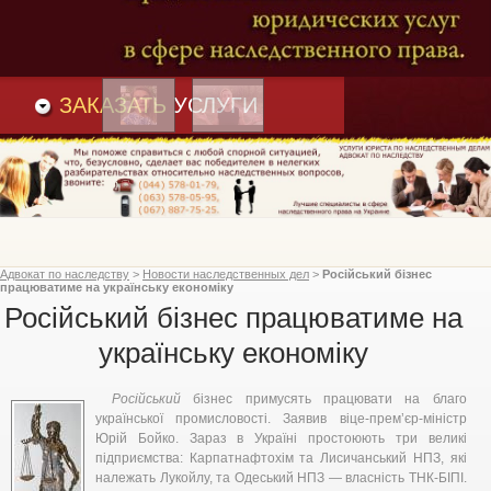
Преимущества
и
Вакансии
Статьи
ЗАКАЗАТЬ
УСЛУГИ
Адвокат по наследству
>
Новости наследственных дел
>
Російський бізнес
працюватиме на українську економіку
Російський бізнес працюватиме на
українську економіку
Російський
бізнес примусять працювати на благо
української промисловості. Заявив віце-прем’єр-міністр
Юрій Бойко. Зараз в Україні простоюють три великі
підприємства: Карпатнафтохім та Лисичанський НПЗ, які
належать Лукойлу, та Одеський НПЗ — власність ТНК-БІПІ.