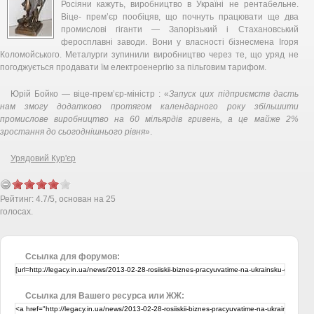
Росіяни кажуть, виробництво в Україні не рентабельне.
Віце- прем’єр пообіцяв, що почнуть працювати ще два
промислові гіганти — Запорізький і Стахановський
феросплавні заводи. Вони у власності бізнесмена Ігоря
Коломойського. Металурги зупинили виробництво через те, що уряд не
погоджується продавати їм електроенергію за пільговим тарифом.
Юрій Бойко — віце-прем’єр-міністр : «
Запуск цих підприємств дасть
нам змогу додатково протягом календарного року збільшити
промислове виробництво на 60 мільярдів гривень, а це майже 2%
зростання до сьогоднішнього рівня
».
Урядовий Кур'єр
Рейтинг:
4.7
/
5
, основан на
25
голосах.
Ссылка для форумов:
Ссылка для Вашего ресурса или ЖЖ: