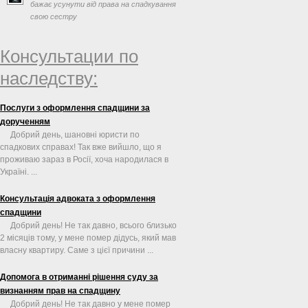
бажає усунути від права на спадкування
свою сестру
Консультации по
наследству:
Послуги з оформлення спадщини за
дорученням
Добрий день, шановні юристи по
спадкових справах! Так вже вийшло, що я
проживаю зараз в Росії, хоча народилася в
Україні. ...
Консультація адвоката з оформлення
спадщини
Добрий день! Не так давно, всього близько
2 місяців тому, у мене помер дідусь, який мав
власну квартиру. Саме з цієї причини ...
Допомога в отриманні рішення суду за
визнанням прав на спадщину
Добрий день! Не так давно у мене помер