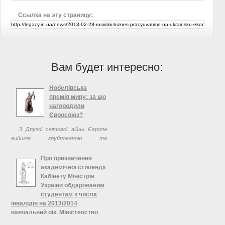
Ссылка на эту страницу:
Вам будет интересно:
Нобелівська
премія миру: за що
нагородили
Євросоюз?
З Другої світової війни Європа
вийшла зруйнованою та
злиденною.Ми повинні створити
щось на кшталт Сполучених
Про призначення
Штатів Європи, ця ідея Вінстона
академічної стипендії
Черчілля в той час здаваласямайже
Кабінету Міністрів
утопією.
України обдарованим
студентам з числа
інвалідів на 2013/2014
навчальний рік, Міністерство
освіти і науки України