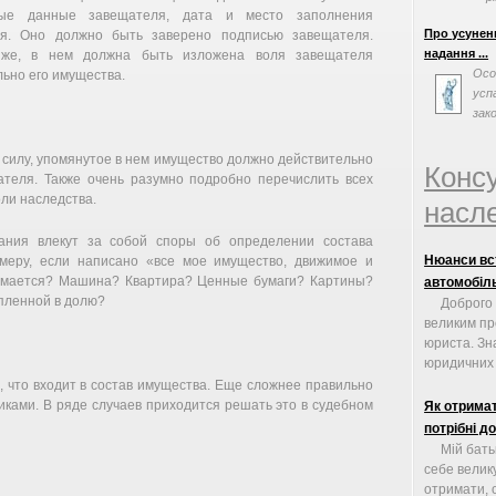
ные данные завещателя, дата и место заполнения
т
Про усуненн
я. Оно должно быть заверено подписью завещателя.
надання ...
 же, в нем должна быть изложена воля завещателя
Осо
ьно его имущества.
усп
зак
відм
 силу, упомянутое в нем имущество должно действительно
Конс
ателя. Также очень разумно подробно перечислить всех
ли наследства.
насле
ния влекут за собой споры об определении состава
Нюанси вст
имеру, если написано «все мое имущество, движимое и
нимается? Машина? Квартира? Ценные бумаги? Картины?
автомобіль
упленной в долю?
Доброго 
великим п
юриста. Зн
юридичних 
 что входит в состав имущества. Еще сложнее правильно
иками. В ряде случаев приходится решать это в судебном
Як отримат
потрібні д
Мій бать
себе велику
отримати, 