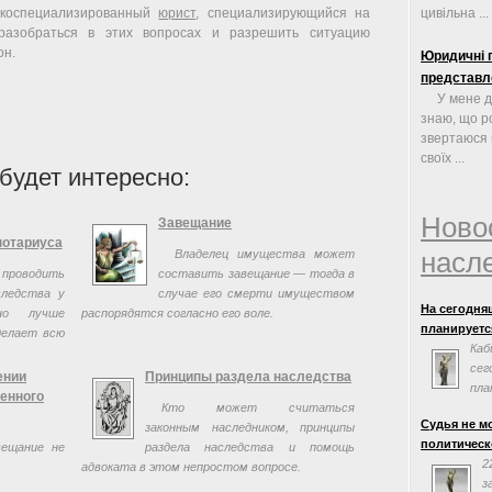
коспециализированный
юрист
, специализирующийся на
цивільна ...
разобраться в этих вопросах и разрешить ситуацию
он.
Юридичні 
представл
У мене д
знаю, що ро
звертаюся 
своїх ...
будет интересно:
Ново
Завещание
нотариуса
насл
Владелец имущества может
оводить
составить завещание — тогда в
следства у
случае его смерти имуществом
На сегодня
но лучше
распорядятся согласно его воле.
планируется
делает всю
Каб
еннее.
сег
ении
Принципы раздела наследства
пла
енного
Кто может считаться
сог
Судья не м
законным наследником, принципы
Евросоюзом.
политическ
вещание не
раздела наследства и помощь
заседания н
2
адвоката в этом непростом вопросе.
з