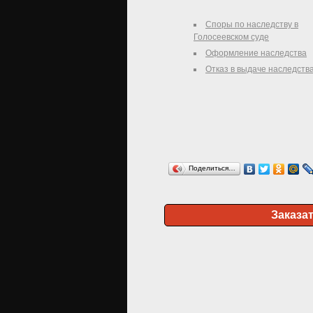
Споры по наследству в
Голосеевском суде
Оформление наследства
Отказ в выдаче наследств
Поделиться…
Заказа