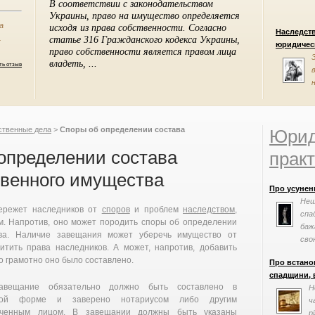
а
Наследст
.
юридическ
ть отзыв
ственные дела
>
Споры об определении состава
Юрид
определении состава
практ
твенного имущества
Про усунен
Нещ
ережет наследников от
споров
и проблем
наследством
,
спа
ем. Напротив, оно может породить споры об определении
баж
тва. Наличие завещания может уберечь имущество от
сво
итить права наследников. А может, напротив, добавить
ко грамотно оно было составлено.
Про встано
спадщини, в
завещание обязательно должно быть составлено в
Н
ной форме и заверено нотариусом либо другим
ч
оченным лицом. В завещании должны быть указаны
р