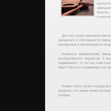
паспорт
завещани
Конечно
относител
Для того, чтобы завещание имело
находиться в собственности завещ
наследников и причитающиеся им до
Размытые формулировки завеща
наследственного имущества. К пр
недвижимое», то что под этим по
Идеи? Как быть с недвижимостью, к
Бывает очень сложно определить,
разделить его между всеми наследн
порядке.