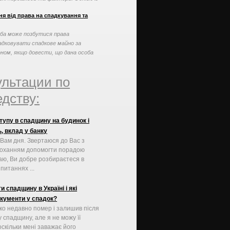
аких перешкод може ...
я від права на спадкування та
ба може позбутися права
адковувати спадкове майно за
оном, якщо довести, що дана особа
овилась у наданні догляду ...
ультации по
дству:
упу в спадщину на будинок і
, вклад у банку
Вам дня. Звертаюся до Вас з
роханням допомогти порадою
аю, Ви добре розбираєтеся в
питаннях ...
и спадщину в Україні і які
окументи у спадок?
ко недавно помер і залишив після
 спадщину, але я не можу її
оскільки мені заважає його