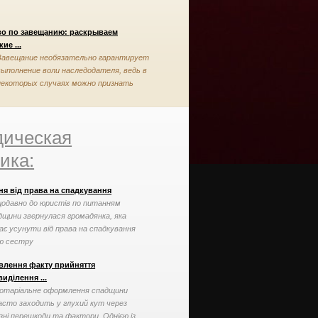
во по завещанию: раскрываем
ие ...
Завещание необязательно гарантирует
выполнение воли наследодателя, ведь в
некоторых случаях можно признать
завещание недействительным
ическая
ика:
ня від права на спадкування
одавно до юристів по питанням
дщини звернулася громадянка, яка
ає усунути від права на спадкування
ю сестру
влення факту прийняття
иділення ...
отаріальне оформлення спадщини
асто заходить у глухий кут через
ізні перешкоди та фактори. Однією із