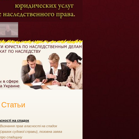
Статьи
сності на спадок
Визнання прав власності на спадок
(зразок судової справи), позовна заява
про спадщину