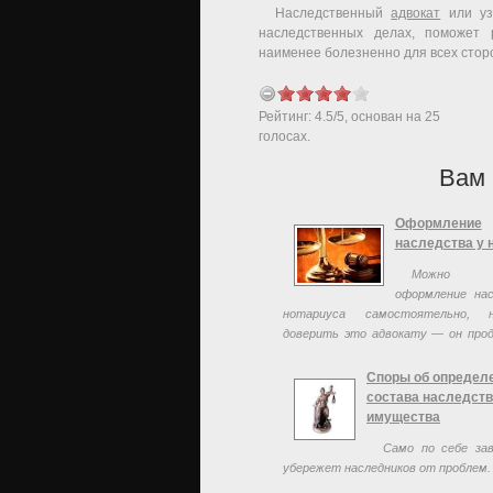
Наследственный
адвокат
или уз
наследственных делах, поможет 
наименее болезненно для всех стор
Рейтинг:
4.5
/
5
, основан на
25
голосах.
Вам 
Оформление
наследства у 
Можно пр
оформление на
нотариуса самостоятельно, 
доверить это адвокату — он про
работу гораздо быстрее и качеств
Споры об определ
состава наследств
имущества
Само по себе за
убережет наследников от проблем.