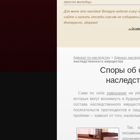
просто молодцы.
Для меня это находка! Вторую неделю сижу н
сайте и валить отсюда совсем не собираюсь
Интересно, здорово!
→ Остави
Адвокат по наследству
>
Адвокат наслед
наследственного имущества
Споры об 
наследс
Само по себе
завещание
не уб
которые могут возникнуть в будущ
состава наследственного имущес
посягательств претендентов и защ
проблем — зависит от того, насколь
Так, 
письмен
уполном