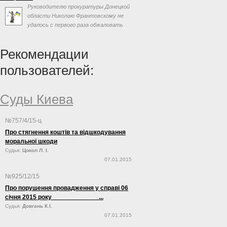
Руководителю прокуратуры Донецкой
Суда Украины Ярослав Романюк заявил, что
области Николаю Франтовскому не
«одним из самых опасных с точки зрения
удалось с первого раза обжаловать
формирования независимой судебной системы
свое увольнение с должности через
на современном этапе факторов является
люстрацию, сообщает «Первая инстанция».
политическая составляющая».
Рекомендации
пользователей:
Суды Киева
№757/4/15-ц
Про стягнення коштів та відшкодування
моральної шкоди
Судья:
Цокол Л. І.
07.01.2015
№925/12/15
Про порушення провадження у справі 06
січня 2015 року ...
Судья:
Довгань К.І.
07.01.2015