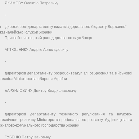
ЯКИМОВУ Олексію Петровичу
-
директорові департаменту видатків державного бюджету Державної
казначейської служби України
Присвоїти четвертий ранг державного службовця
АРТЮШЕНКУ Андрію Арнольдовичу
-
директорові департаменту розробок і закупівлі озброєння та військової
техніки Міністерства оборони України
БАРЗИЛОВИЧУ Дмитру Владиславовичу
-
директорові департаменту технічного регулювання та науково-
технічного розвитку Міністерства регіонального розвитку, будівництва та
житлово-комунального господарства України
ГУБЕНЮ Петру Івановичу