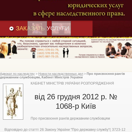
Преимущества
и
Вакансии
Статьи
ЗАКАЗАТЬ
УСЛУГИ
Адвокат по наследству
>
Новости наследственных дел
>
Про присвоєння рангів
державним службовцям, Кабінет Міністрів України
КАБІНЕТ МІНІСТРІВ УКРАЇНИ РОЗПОРЯДЖЕННЯ
від 26 грудня 2012 р. №
1068-р Київ
Про присвоєння рангів державним службовцям
Відповідно до статті 26 Закону України "Про державну службу"( 3723-12