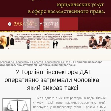
Преимущества
и
Вакансии
Статьи
ЗАКАЗАТЬ
УСЛУГИ
Адвокат по наследству
>
Новости наследственных дел
>
У Горлівці інспектора
ДАІ оперативно затримали чоловіка, який викрав таксі
У Горлівці інспектора ДАІ
оперативно затримали чоловіка,
який викрав таксі
Біля одного з міських ресторанів водій міської
служби таксі взяв пасажира-замовника, який
перебував у нетверезому стані, і разом з ним