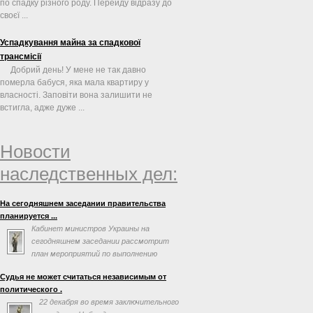
по спадку різного роду. Перейду відразу до
своєї ...
Успадкування майна за спадкової
трансмісії
Добрий день! У мене не так давно
померла бабуся, яка мала квартиру у
власності. Заповіти вона залишити не
встигла, адже дуже ...
Новости
наследственных дел:
На сегодняшнем заседании правительства
планируется ...
Кабинет министров Украины на
сегодняшнем заседании рассмотрит
план мероприятий по выполнению
соглашения об ассоциации с
Судья не может считаться независимым от
Евросоюзом. Об этом говорится в повестке дня
политического .
заседания на сайте правительства.
22 декабря во время заключительного