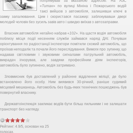
попрямував за вказаною адресою. На АЗС
«
Титан
» по вулиці Мініна і Пожарського водій
таксі вийшов з автомобіля, залишивши ключі в
замку запалювання. Цим і скористався пасажир: заблокувавши двері
молодий чоловік без зусиль завів авто і швидко виїхав з автозаправки.
Власник автомобіля негайно набрав «
102
». На щастя водія автомобіля
поблизу місця події несенням служби займався наряд ДАІ. Почувши
орієнтування по радіостанції інспектори помітили схожий автомобіль, що
проїхав неподалік та почали його переслідування. Вимоги про зупинку, що
надавав світловими і звуковими сигналами патрульний автомобіль,
викрадач ігнорував, але завдяки професійним діям інспекторів,
автомобіль було зупинено, водія затримано.
Зловмисник був доставлений у районне відділення міліції, де було
встановлено його особу. Ним виявився 30-річний, раніше судимий
місцевий мешканець. Автомобіль без будь-яких технічних пошкоджень був
повернутий власнику.
Державтоінспекція закликає водіїв бути більш пильними і не залишати
транспорт без нагляду.
Рейтинг:
4.9
/
5
, основан на
25
голосах.