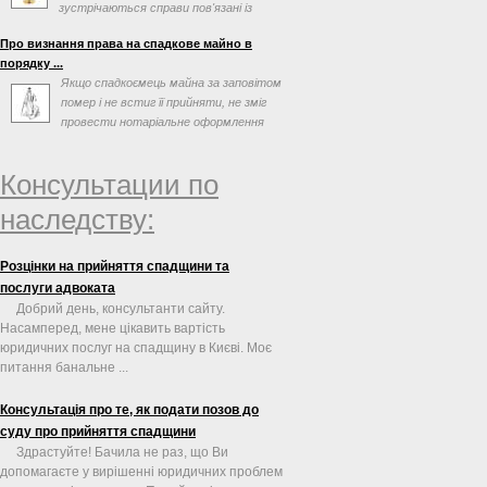
зустрічаються справи пов'язані із
оформлення спадщини, в яких
Про визнання права на спадкове майно в
спадкоємці ...
порядку ...
Якщо спадкоємець майна за заповітом
помер і не встиг її прийняти, не зміг
провести нотаріальне оформлення
після відкриття ...
Консультации по
наследству:
Розцінки на прийняття спадщини та
послуги адвоката
Добрий день, консультанти сайту.
Насамперед, мене цікавить вартість
юридичних послуг на спадщину в Києві. Моє
питання банальне ...
Консультація про те, як подати позов до
суду про прийняття спадщини
Здрастуйте! Бачила не раз, що Ви
допомагаєте у вирішенні юридичних проблем