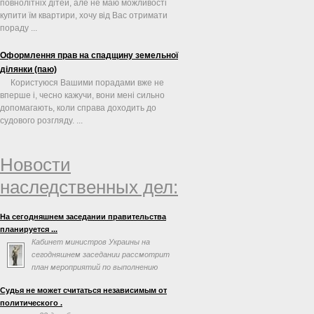
повнолітніх дітей, але не маю можливості
купити їм квартири, хочу від Вас отримати
пораду ...
Оформлення прав на спадщину земельної
ділянки (паю)
Користуюся Вашими порадами вже не
вперше і, чесно кажучи, вони мені сильно
допомагають, коли справа доходить до
судового розгляду. ...
Новости
наследственных дел:
На сегодняшнем заседании правительства
планируется ...
Кабинет министров Украины на
сегодняшнем заседании рассмотрит
план мероприятий по выполнению
соглашения об ассоциации с
Судья не может считаться независимым от
Евросоюзом. Об этом говорится в повестке дня
политического .
заседания на сайте правительства.