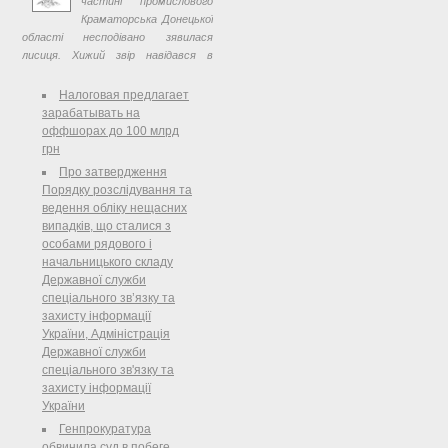
частині промислового
Про внесення змін до деяких
Краматорська Донецької
постанов Кабінету Міністрів
області несподівано зявилася
України з питань справляння плати
лисиця. Хижий звір навідався в
за здійснення дозвільних процедур у
житлові квартали аж ніяк не на
сфері використання ядерної енергії
прогулянку: від його гострих зубів
Налоговая предлагает
потерпіли ...
зарабатывать на
оффшорах до 100 млрд
грн
Про затвердження
Порядку розслідування та
ведення обліку нещасних
випадків, що сталися з
особами рядового і
начальницького складу
Державної служби
спеціального зв’язку та
захисту інформації
України, Адміністрація
Державної служби
спеціального зв'язку та
захисту інформації
України
Генпрокуратура
обвинила суд в побеге