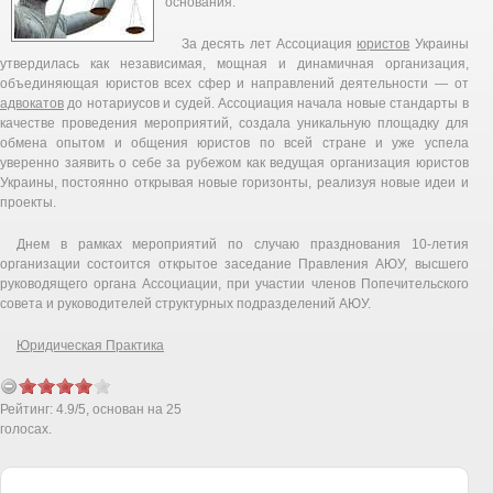
основания.
За десять лет Ассоциация
юристов
Украины
утвердилась как независимая, мощная и динамичная организация,
объединяющая юристов всех сфер и направлений деятельности — от
адвокатов
до нотариусов и судей. Ассоциация начала новые стандарты в
качестве проведения мероприятий, создала уникальную площадку для
обмена опытом и общения юристов по всей стране и уже успела
уверенно заявить о себе за рубежом как ведущая организация юристов
Украины, постоянно открывая новые горизонты, реализуя новые идеи и
проекты.
Днем в рамках мероприятий по случаю празднования 10-летия
организации состоится открытое заседание Правления АЮУ, высшего
руководящего органа Ассоциации, при участии членов Попечительского
совета и руководителей структурных подразделений АЮУ.
Юридическая Практика
Рейтинг:
4.9
/
5
, основан на
25
голосах.