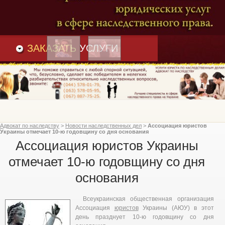
Преимущества
и
Вакансии
Статьи
ЗАКАЗАТЬ
УСЛУГИ
Адвокат по наследству
>
Новости наследственных дел
>
Ассоциация юристов
Украины отмечает 10-ю годовщину со дня основания
Ассоциация юристов Украины
отмечает 10-ю годовщину со дня
основания
Всеукраинская общественная организация
Ассоциация
юристов
Украины (АЮУ) в этот
день празднует 10-ю годовщину со дня