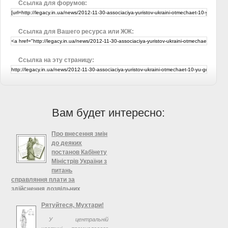
Ссылка для форумов:
Ссылка для Вашего ресурса или ЖЖ:
Ссылка на эту страницу:
Вам будет интересно:
Про внесення змін
до деяких
постанов Кабінету
Міністрів України з
питань
справляння плати за
здійснення дозвільних
процедур у сфері використання
Рятуйтеся, Мухтари!
ядерної енергії, Кабінет
Міністрів України
У центральній