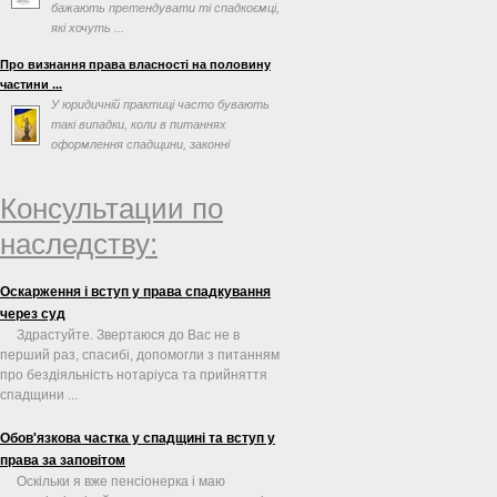
бажають претендувати ті спадкоємці,
які хочуть ...
Про визнання права власності на половину
частини ...
У юридичній практиці часто бувають
такі випадки, коли в питаннях
оформлення спадщини, законні
спадкоємці або спадкоємці за ...
Консультации по
наследству:
Оскарження і вступ у права спадкування
через суд
Здрастуйте. Звертаюся до Вас не в
перший раз, спасибі, допомогли з питанням
про бездіяльність нотаріуса та прийняття
спадщини ...
Обов'язкова частка у спадщині та вступ у
права за заповітом
Оскільки я вже пенсіонерка і маю