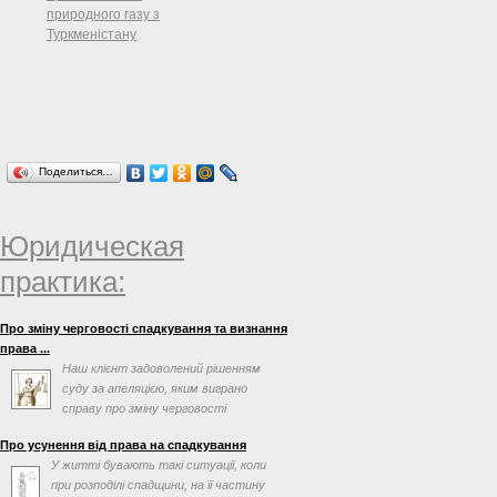
природного газу з
Туркменістану
Поделиться…
Юридическая
практика:
Про зміну черговості спадкування та визнання
права ...
Наш клієнт задоволений рішенням
суду за апеляцією, яким виграно
справу про зміну черговості
спадкування та визнання права ...
Про усунення від права на спадкування
У житті бувають такі ситуації, коли
при розподілі спадщини, на її частину