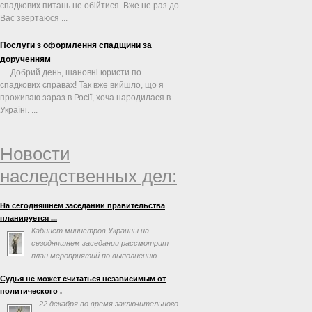
спадкових питань не обійтися. Вже не раз до
Вас звертаюся ...
Послуги з оформлення спадщини за
дорученням
Добрий день, шановні юристи по
спадкових справах! Так вже вийшло, що я
проживаю зараз в Росії, хоча народилася в
Україні. ...
Новости
наследственных дел:
На сегодняшнем заседании правительства
планируется ...
Кабинет министров Украины на
сегодняшнем заседании рассмотрит
план мероприятий по выполнению
соглашения об ассоциации с
Судья не может считаться независимым от
Евросоюзом. Об этом говорится в повестке дня
политического .
заседания на сайте правительства.
22 декабря во время заключительного