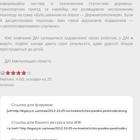
інформаційну листівку із зазначенням статистики дорожньо-
транспортних пригод та наклейку, яку розміщували неслухняному
пішоходу на сумці «
Будь уважним на дорозі — Державтоінспекція
». Були
й дисципліновані пішоходи, яких також відзначили подарунком —
«
світлоповертаючою стрічкою
».
Юні помічники ДАІ залишилися задоволенні своєю роботою, у ДАІ ж
кажуть: подібні заходи дають гарні результати, адже дорослі більше
прислухаються до дітей.
ДАІ Хмельницької області)
Рейтинг:
4.6
/
5
, основан на
25
голосах.
Ссылка для форумов:
Ссылка для Вашего ресурса или ЖЖ:
Ссылка на эту страницу: