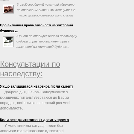
У своїй юридичній практиці адвокати
по спадковим питанням зіткнулися із
такою цікавою справою, коли клієнт
просив допомогти ...
Про визнання права власності на житловий
будинок ...
Юрист по спадщині надала допомогу у
судовій справі про визнання права
власності на житловий будинок в
порядку спадкування
Консультации по
наследству:
Якщо залишилася квартира після смерті
Доброго дня, шановні консультанти з
юридичних питань! Звертаюся до Вас за
порадою, оскільки ви не перший раз мені
допомагаєте, ...
Коли оскаржити заповіт досить просто
У мене виникла ситуація, коли без
допомоги кваліфікованого адвоката зі