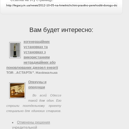
Вам будет интересно:
когенераційних
установках та
установках з
використанням
нетрадиційних або
поновлюваних джерел енергії
ТОВ „АСТАРТА”, Національна
комісія, що здійснює державне
Опекуны и
регулювання у сфері
опекунши
енергетики
Во всей Одессе
Про видачу ліцензії на
такой дом один. Его
виробництво теплової енергії на
строили поотдельному проекту
теплоелектроцентралях,
специально для одиноких стариков.
когенераційних установках та
Место выбрали уютное, на6-й
установках з використанням
станции Большого Фонтана.
Отменены решения
нетрадиційних або поновлюваних
Морской воздух, тишина, много
учредительной
джерел енергії ТОВ „АСТАРТА"