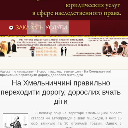
Преимущества
и
Вакансии
Статьи
ЗАКАЗАТЬ
УСЛУГИ
Адвокат по наследству
>
Новости наследственных дел
>
На Хмельниччині
правильно переходити дорогу, дорослих вчать діти
На Хмельниччині правильно
переходити дорогу, дорослих вчать
діти
З початку року на території Хмельницької області
сталося 44 автопригоди з вини пішоходів, в яких 15
осіб загинуло та 30 отримали травми. Однією з