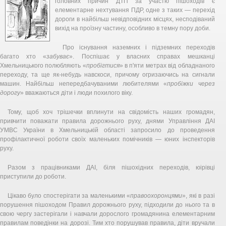
головних причин ДТП за участю пішоходів є
елементарне нехтування ПДР, одне з таких — перехід
дороги в найбільш невідповідних місцях, несподіваний
вихід на проїзну частину, особливо в темну пору доби.
Про існування наземних і підземних переходів
багато хто «
забу­ває
». Поспішає у власних справах мешканці
Хмельницького полюбляють «
пробігтися
» в п'яти метрах від обладнаного
переходу, та ще як-небудь навскоси, причому огри­заючись на сигнали
машин. Найбільш непередбачуваними любителями «
пробіжки через
дорогу
» вважаються діти і люди похилого віку.
Тому, щоб хоч трішечки вплинути на свідомість наших громадян,
привчити поважати правила дорожнього руху, днями Управління ДАІ
УМВС України в Хмельницькій області запросило до проведення
профілактичної роботи своїх маленьких помічників — юних інспекторів
руху.
Разом з працівниками ДАІ, біля пішохідних переходів, юірівці
приступили до роботи.
Цікаво було спостерігати за маленькими «
правоохоронцями
», які в разі
порушення пішоходом Правил дорожнього руху, підходили до нього та в
свою чергу застерігали і навчали дорослого громадянина елементарним
правилам поведінки на дорозі. Тим хто порушував правила, діти вручали