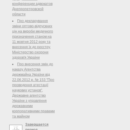
зелени, большая ...
конференции адвокатов
Днепропетровской
области
Про декларування
зміни оптово-відпускних
цін на вироби медичного
призначення станом на
11 жовтня 2012 року та
внесення їх до реєстру,
Міністерство охорони
здоров'я України
Про внесення змін до
наказу Агентства
держмайна України від
22.06.2012 р. № 153 "Про
проведення атестації
наукових установ",
Державне агентство
України з управління
державними
корпоративними правами
та майном
Завершается
период