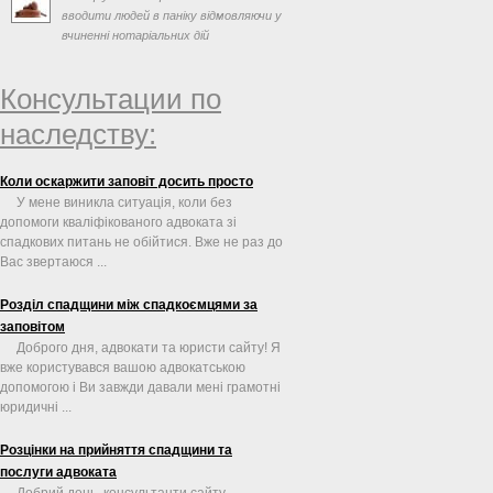
вводити людей в паніку відмовляючи у
вчиненні нотаріальних дій
Консультации по
наследству:
Коли оскаржити заповіт досить просто
У мене виникла ситуація, коли без
допомоги кваліфікованого адвоката зі
спадкових питань не обійтися. Вже не раз до
Вас звертаюся ...
Розділ спадщини між спадкоємцями за
заповітом
Доброго дня, адвокати та юристи сайту! Я
вже користувався вашою адвокатською
допомогою і Ви завжди давали мені грамотні
юридичні ...
Розцінки на прийняття спадщини та
послуги адвоката
Добрий день, консультанти сайту.