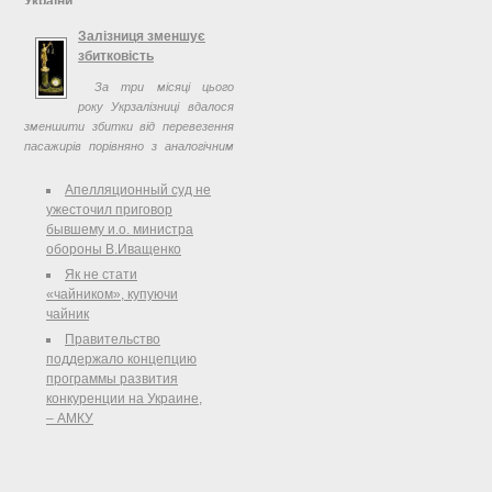
України
ПОСТАНОВА Верховної Ради
Залізниця зменшує
України Відповідно до пункту 18
збитковість
частини першої статті 85
За три місяці цього
Конституції України( 254к/96-ВР )
року Укрзалізниці вдалося
Верховна Рада України
зменшити збитки від перевезення
постановляє:
пасажирів порівняно з аналогічним
періодом 2012-го. Досягти такого
результату вдалося за рахунок
Апелляционный суд не
ефективнішого використання ...
ужесточил приговор
бывшему и.о. министра
обороны В.Иващенко
Як не стати
«чайником», купуючи
чайник
Правительство
поддержало концепцию
программы развития
конкуренции на Украине,
– АМКУ