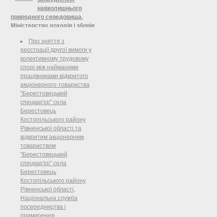
навколишнього
природного середовища,
Міністерство доходів і зборів
України
Про зняття з
Щодо подання уточнених
реєстрації другої вимоги у
розрахунків зі збору за забруднення
колективному трудовому
навколишнього природного
спорі між найманими
середовища <...> Відповідно до п.
працівниками відкритого
46.1 ст. 46 Податкового кодексу
акціонерного товариства
України ( 2755-17 ) (далі — Кодекс)
"Берестовецький
нарахування та/або сплата
спецкар'єр" села
податкового зобов'язання
Берестовець
здійснюється на підставі
Костопільського району
податкової декларації, розрахунку
Рівненської області та
документа, що подається
відкритим акціонерним
платником податків
товариством
контролюючому органу у строки,
"Берестовецький
встановлені законом.
спецкар'єр" села
Берестовець
Костопільського району
Рівненської області,
Національна служба
посередництва і
примирення