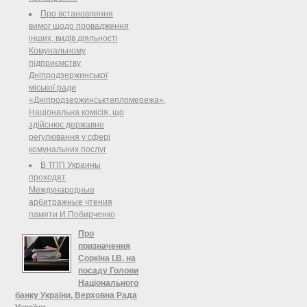
Про встановлення
вимог щодо провадження
інших, видів діяльності
Комунальному
підприємству
Дніпродзержинської
міської ради
«Дніпродзержинськтепломережа»,
Національна комісія, що
здійснює державне
регулювання у сфері
комунальних послуг
В ТПП Украины
проходят
Международные
арбитражные чтения
памяти И.Побирченко
Про
призначення
Соркіна І.В. на
посаду Голови
Національного
банку України, Верховна Рада