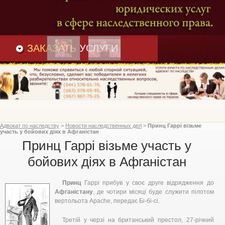
Преимущества
и
Вакансии
Статьи
ЗАКАЗАТЬ
УСЛУГИ
Адвокат по наследству
>
Новости наследственных дел
>
Принц Гаррі візьме
участь у бойових діях в Афганістан
Принц Гаррі візьме участь у
бойових діях в Афганістан
Принц
Гаррі прибув у своє друге відрядження до
Афганістану
, де чотири місяці буде служити пілотом
вертольота Apache, передає Бі-бі-сі.
Третій у черзі на британський престол, 27-річний