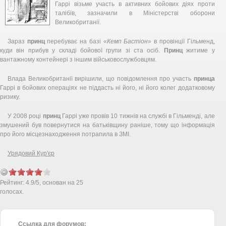
Гаррі візьме участь в активних бойових діях проти
талібів, зазначили в Міністерстві оборони
Великобританії.
Зараз
принц
перебуває на базі «
Кемп Бастіон
» в провінції Гільменд,
куди він прибув у складі бойової групи зі ста осіб.
Принц
житиме у
вантажному контейнері з іншим військовослужбовцям.
Влада Великобританії вирішили, що повідомлення про участь
принца
Гаррі в бойових операціях не піддасть ні його, ні його колег додатковому
ризику.
У 2008 році
принц
Гаррі уже провів 10 тижнів на службі в Гільменді, але
змушений був повернутися на батьківщину раніше, тому що інформація
про його місцезнаходження потрапила в ЗМІ.
Урядовий Кур'єр
Рейтинг:
4.9
/
5
, основан на
25
голосах.
Ссылка для форумов: