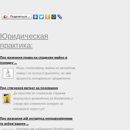
Поделиться…
Юридическая
практика:
Про визнання права на спадкове майно в
порядку ...
Якщо спадкоємець майна за заповітом
помер і не встиг її прийняти, не зміг
провести нотаріальне оформлення
після відкриття ...
Про стягнення витрат на поховання
До юристів по спадковим справам
звернулася громадянка за допомогою у
справі про стягнення витрат на
поховання через суд
Про визнання дій нотаріуса неправомірними
та зобов'язання ...
Нотаріусам заборонено безпідставно