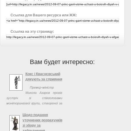
Ссылка для Вашего ресурса или ЖЖ:
Ссылка на эту страницу:
Вам будет интересно:
Кокс і Кваснєвський
дякують за сприяння
Премєр-міністр
Микола Азаров провів
зустріч зі співголовами
моніторингової групи, створеної за
ініціативи Президента
Європарламенту Мартіна Шульца,
Щодо подання
екс-президентом Європейського
уточнених розрахунків
парламенту Петом ...
зі збору за
забруднення