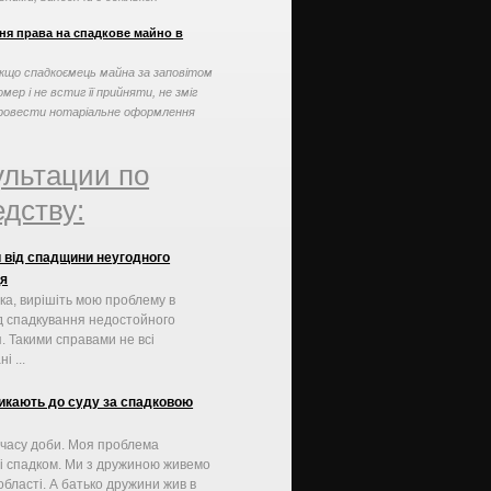
ких як заповіт ...
ня права на спадкове майно в
кщо спадкоємець майна за заповітом
омер і не встиг її прийняти, не зміг
ровести нотаріальне оформлення
ісля відкриття ...
ультации по
дству:
 від спадщини неугодного
я
ка, вирішіть мою проблему в
ід спадкування недостойного
. Такими справами не всі
і ...
икають до суду за спадковою
 часу доби. Моя проблема
зі спадком. Ми з дружиною живемо
 області. А батько дружини жив в