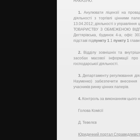
НАКАЗУЮ:
1.
Анулювати ліцензії на прова
діяльності з торгівлі цінними па
13.04.2012; діяльності з управління 
ТОВАРИСТВУ З ОБМЕЖЕНОЮ ВІДП
Дегтярівська, будинок 4-а, офіс 3
підставі під
пункту 1
.1
пункту 1
глави
2.
Відділу зовнішніх та внутрішн
засобах масової інформації про 
господарської діяльності.
3.
Департаменту регулювання діял
Науменко) забезпечити внесення в
учасників ринку цінних паперів.
4.
Контроль за виконанням цього на
Голова Комісії
Д. Тевелєв
Юридичний портал Справедливіс