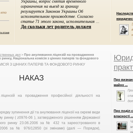
 кто
Наследст
юридическ
ть отзыв
ственных дел
>
Про анулювання ліцензій на провадження
Юрид
 ринку, Національна комісія з цінних паперів та фондового
ІСІЯ З ЦІННИХ ПАПЕРІВ ТА ФОНДОВОГО РИНКУ
практ
НАКАЗ
Про визнан
майно ...
Гро
ліцензій на провадження професійної діяльності на
сп
доп
виз
Про поділ 
рядку зупинення дії та анулювання ліцензії на окремі види
власності ..
у ринку ( z0976-06 ), затвердженого рішенням Державної
Ч
ового ринку 23.06.2006 за № 432 та зареєстрованого в
м
08.2006 за № 976/12850 (зі змінами) (далі — Порядок),
р