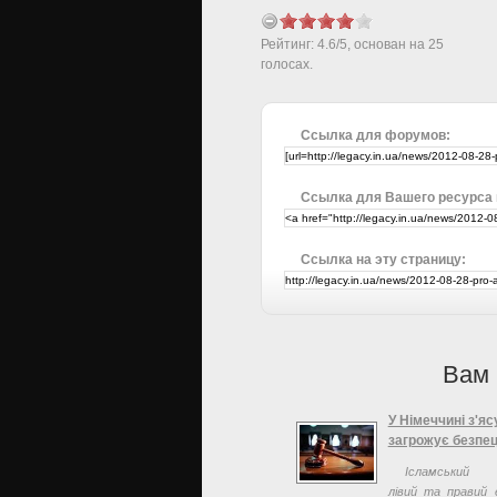
Рейтинг:
4.6
/
5
, основан на
25
голосах.
Ссылка для форумов:
Ссылка для Вашего ресурса
Ссылка на эту страницу:
Вам 
У Німеччині з'я
загрожує безпец
Ісламський 
лівий та правий 