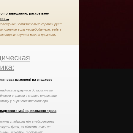
во по завещанию: раскрываем
ие ...
Завещание необязательно гарантирует
выполнение воли наследодателя, ведь в
некоторых случаях можно признать
завещание недействительным
ическая
ика:
ня права власності на спадкове
мадянка звернулася до юриста по
адковим справам з метою отримати
омогу у вирішенні питання про
нання права власності ...
спадкового майна, визнання права
.
астки спадщини між спадкоємцями
ожуть бути, як рівними, так і не
івними, виходячи з декількох