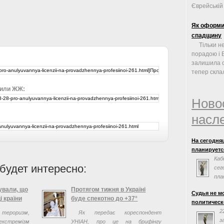
Єврейській .
Як оформит
спадщину
Тільки н
порадою і 
залишила с
тепер склал
 или ЖЖ:
Ново
насл
На сегодня
планируется
Каб
будет интересно:
сег
пла
сог
сували, що
Протягом тижня в Україні
Судья не м
Евросоюзом.
і країни
буде спекотно до +37°
политическ
заседания н
2
тероризм,
Як передає кореспондент
з
екстремізм
УНІАН, про це на брифінгу