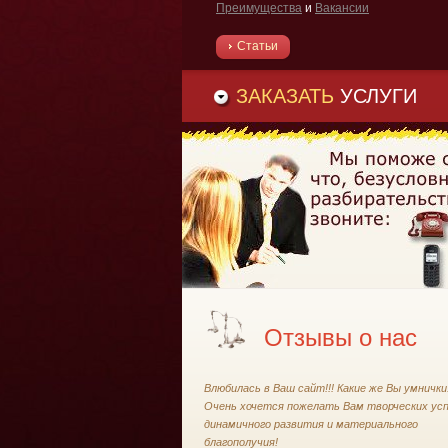
Преимущества
и
Вакансии
Статьи
ЗАКАЗАТЬ
УСЛУГИ
Отзывы о нас
Влюбилась в Ваш сайт!!! Какие же Вы умнички!
Очень хочется пожелать Вам творческих усп
динамичного развития и материального
благополучия!