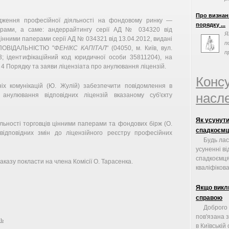
факторів, та
Про визнан
дження професійної діяльності на фондовому ринку —
порядку ...
перами, а саме: андеррайтингу серії АД № 034320 від
Я
цінними паперами серії АД № 034321 від 13.04.2012, видані
п
ОВІДАЛЬНІСТЮ "
ФЕНІКС КАПІТАЛ
" (04050, м. Київ, вул.
п
03; ідентифікаційний код юридичної особи 35811204), на
п
 4 Порядку та заяви ліцензіата про анулювання ліцензій.
Конс
іх комунікацій (Ю. Жулій) забезпечити повідомлення в
насле
анулювання відповідних ліцензій вказаному суб'єкту
Як усунути
ьності торговців цінними паперами та фондових бірж (О.
спадкоємц
ідповідних змін до ліцензійного реєстру професійних
Будь лас
усуненні в
спадкоємця
казу покласти на члена Комісії О. Тарасенка.
кваліфікован
Якщо викл
справою
Доброго
пов'язана 
ть
в Київській