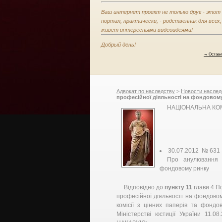
Ваш интернет проект не только друг - этот
портал, практически, - родственник для всех,
живёт интересными видеоидеями!
Добрый день!
→ Остави
Адвокат по наследству
>
Новости наслед
професійної діяльності на фондовому
ринку
НАЦІОНАЛЬНА КОМ
30.07.2012 № 631
Про анулювання 
фондовому ринку
Відповідно до
пункту 11
глави 4 По
професійної діяльності на фондовом
комісії з цінних паперів та фонд
Міністерстві юстиції України 11.