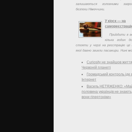
залишаються головними загр
безпеки Німеччини.
У кіоск — на
самореєстраці
Приїздити в а
кілька годин д
стояти у черзі на реєстрацію це 
якої давно звикли пасажири. Нині м
скоротити передполітний час і н
надокучливих ...
Curiosity не знайшов житт
Червоній планеті
Громадський контроль іде 
Інтернет
Василь НЕТЯЖЕНКО: «Ма
половина українців не знають
вони гіпертоніки»