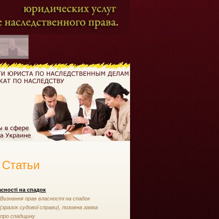
Статьи
сності на спадок
Визнання прав власності на спадок
(зразок судової справи), позовна заява
про спадщину