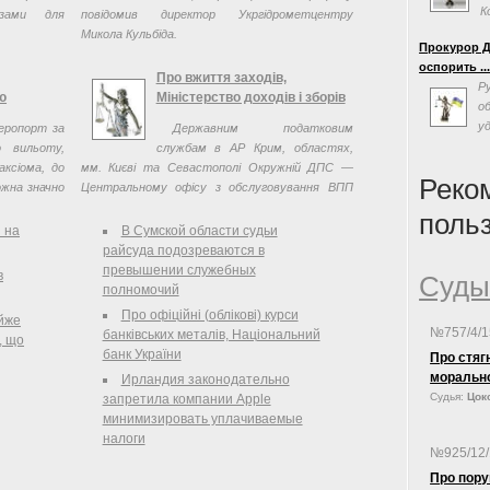
К
озами для
повідомив директор Укргідрометцентру
«
Микола Кульбіда.
Прокурор Д
эффективно
оспорить ..
власти на 
Про вжиття заходів,
Р
Суда Украин
ю
Міністерство доходів і зборів
о
«одним из с
у
еропорт за
Державним податковим
формирован
с
о вильоту,
службам в АР Крим, областях,
на совреме
люстрацию,
аксіома, до
мм. Києві та Севастополі Окружній ДПС —
политическ
Реко
ожна значно
Центральному офісу з обслуговування ВПП
е стояти в
Спеціалізованим ДПІ по роботі з ВПП
поль
я на
В Сумской области судьи
райсуда подозреваются в
превышении служебных
в
Суды
полномочий
Про офіційні (облікові) курси
йже
№757/4/
банківських металів, Національний
, що
банк України
Про стяг
моральн
Ирландия законодательно
Судья:
Цоко
запретила компании Apple
минимизировать уплачиваемые
налоги
№925/12
Про пору